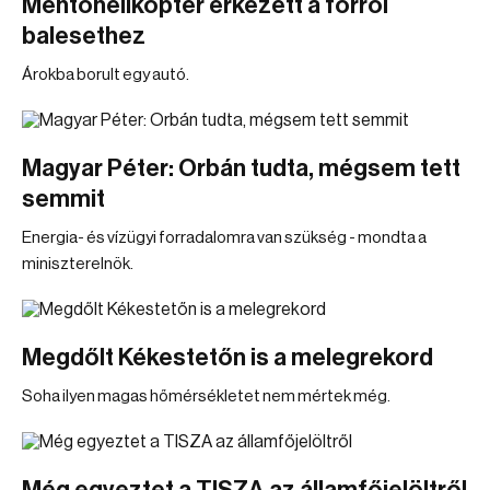
Mentőhelikopter érkezett a forrói
balesethez
Árokba borult egy autó.
Magyar Péter: Orbán tudta, mégsem tett
semmit
Energia- és vízügyi forradalomra van szükség - mondta a
miniszterelnök.
Megdőlt Kékestetőn is a melegrekord
Soha ilyen magas hőmérsékletet nem mértek még.