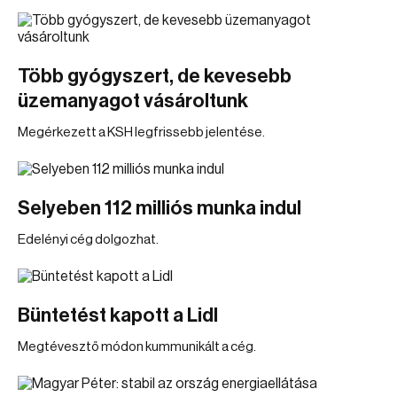
Több gyógyszert, de kevesebb
üzemanyagot vásároltunk
Megérkezett a KSH legfrissebb jelentése.
Selyeben 112 milliós munka indul
Edelényi cég dolgozhat.
Büntetést kapott a Lidl
Megtévesztő módon kummunikált a cég.