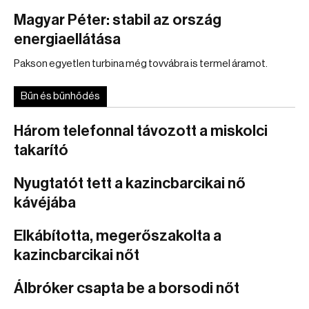
Magyar Péter: stabil az ország
energiaellátása
Pakson egyetlen turbina még tovvábra is termel áramot.
Bűn és bűnhődés
Három telefonnal távozott a miskolci
takarító
Nyugtatót tett a kazincbarcikai nő
kávéjába
Elkábította, megerőszakolta a
kazincbarcikai nőt
Álbróker csapta be a borsodi nőt