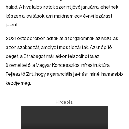
halad. A hivatalos iratok szerint jövő januárra lehetnek
készen a javítások, ami majdnem egy évnyi lezárást
jelent.
2021 októberében adták át a forgalomnak az M30-as
azon szakaszát, amelyet most lezártak. Az útépítő
céget, a Strabagot már akkor felszólította az
üzemeltető, a Magyar Koncessziós Infrastruktúra
Fejlesztő Zrt., hogy a garanciális javítást minél hamarabb
kezdje meg.
Hirdetés