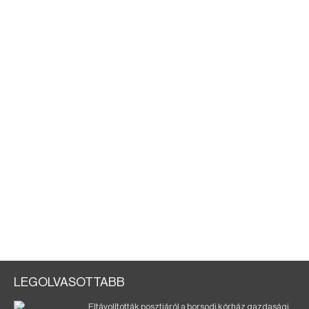
LEGOLVASOTTABB
Eltávolították posztjáról a borsodi kórház gazdasági