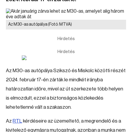
Az M30-as autópálya
(Fotó: MTVA)
Hirdetés
Hirdetés
Az M30-as autópálya Szikszó és Miskolc közötti részét
2024. február 17-én zárták le mindkét irányba
határozatlan időre, mivel az út szerkezete több helyen
is elmozdult, ezzel a biztonságos közlekedés
lehetetlenné vált a szakaszon.
Az
RTL
kérdéseire az üzemeltető, a megrendelő és a
kivitelező egymásra mutogatnak, azonban a munka nem