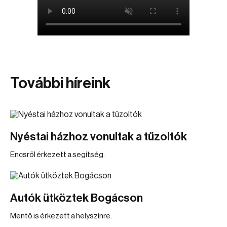
További híreink
Nyéstai házhoz vonultak a tűzoltók
Encsről érkezett a segítség.
Autók ütköztek Bogácson
Mentő is érkezett a helyszínre.