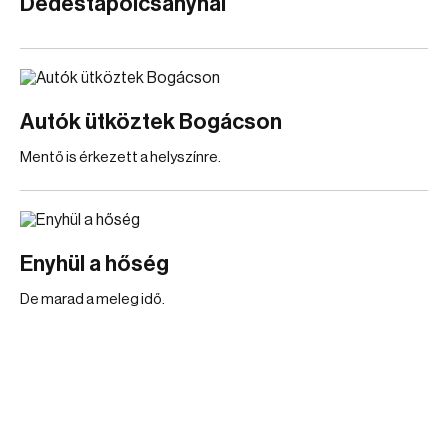
Dédestapolcsánynál
Autók ütköztek Bogácson
Mentő is érkezett a helyszínre.
Enyhül a hőség
De marad a meleg idő.