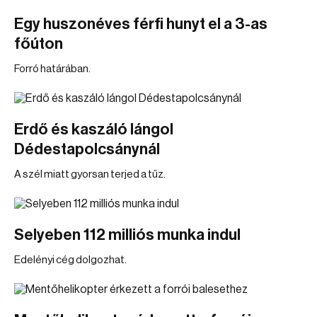
Egy huszonéves férfi hunyt el a 3-as
főúton
Forró határában.
Erdő és kaszáló lángol
Dédestapolcsánynál
A szél miatt gyorsan terjed a tűz.
Selyeben 112 milliós munka indul
Edelényi cég dolgozhat.