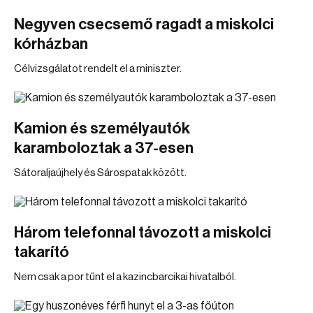
Negyven csecsemő ragadt a miskolci
kórházban
Célvizsgálatot rendelt el a miniszter.
Kamion és személyautók
karamboloztak a 37-esen
Sátoraljaújhely és Sárospatak között.
Három telefonnal távozott a miskolci
takarító
Nem csak a por tűnt el a kazincbarcikai hivatalból.