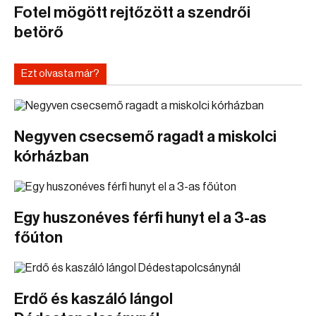
Fotel mögött rejtőzött a szendrői
betörő
Ezt olvasta már?
Negyven csecsemő ragadt a miskolci
kórházban
Egy huszonéves férfi hunyt el a 3-as
főúton
Erdő és kaszáló lángol