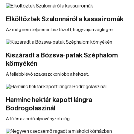
Elköltöztek Szalonnáról a kassai romák
Az még nem teljeesen tisztázott, hogy vajon végleg-e.
Kiszáradt a Bózsva-patak Széphalom
környékén
A feljebb lévő szakaszokon jobb a helyzet.
Harminc hektár kapott lángra
Bodrogolaszinál
A fű és az erdő aljnövényzete ég.