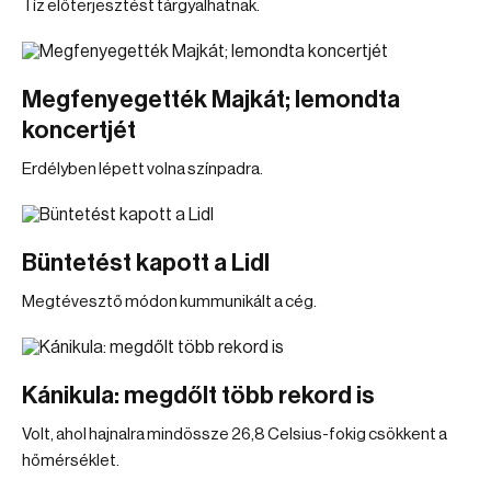
Tíz előterjesztést tárgyalhatnak.
Megfenyegették Majkát; lemondta
koncertjét
Erdélyben lépett volna színpadra.
Büntetést kapott a Lidl
Megtévesztő módon kummunikált a cég.
Kánikula: megdőlt több rekord is
Volt, ahol hajnalra mindössze 26,8 Celsius-fokig csökkent a
hőmérséklet.