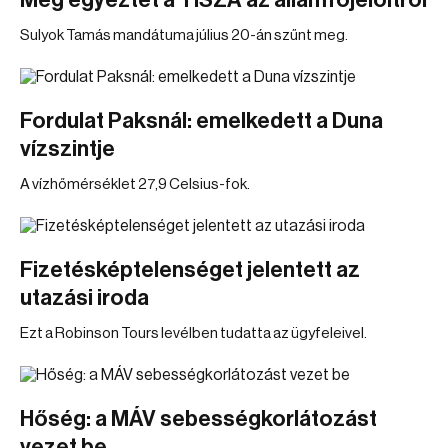
Még egyeztet a TISZA az államfőjelöltről
Sulyok Tamás mandátuma július 20-án szűnt meg.
Fordulat Paksnál: emelkedett a Duna
vízszintje
A vízhőmérséklet 27,9 Celsius-fok.
Fizetésképtelenséget jelentett az
utazási iroda
Ezt a Robinson Tours levélben tudatta az ügyfeleivel.
Hőség: a MÁV sebességkorlátozást
vezet be