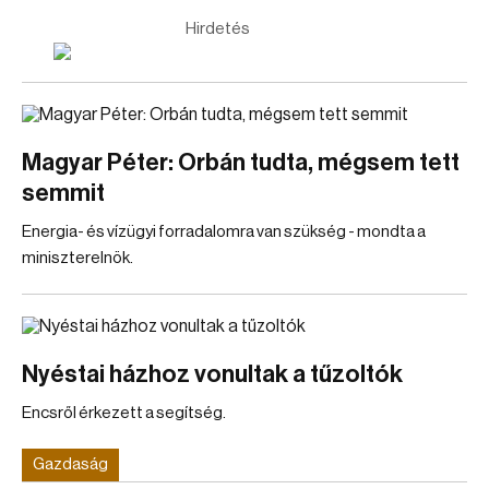
Hirdetés
Magyar Péter: Orbán tudta, mégsem tett
semmit
Energia- és vízügyi forradalomra van szükség - mondta a
miniszterelnök.
Nyéstai házhoz vonultak a tűzoltók
Encsről érkezett a segítség.
Gazdaság