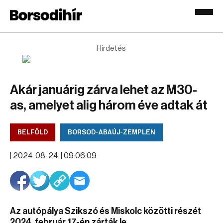
Hirdetés
Akár januárig zárva lehet az M30-
as, amelyet alig három éve adtak át
BELFÖLD
BORSOD-ABAÚJ-ZEMPLÉN
|
2024. 08. 24. | 09:06:09
Az autópálya Szikszó és Miskolc közötti részét
2024. február 17-én zárták le.