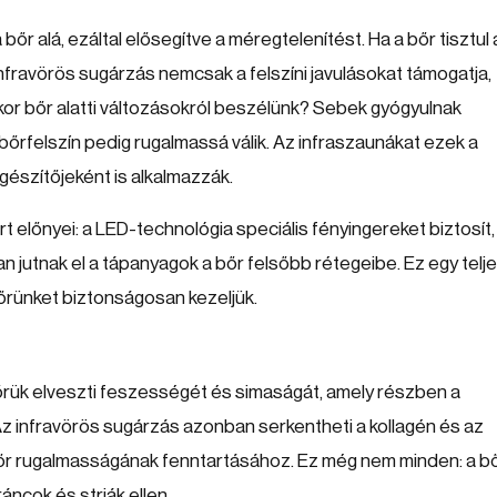
őr alá, ezáltal elősegítve a méregtelenítést. Ha a bőr tisztul 
infravörös sugárzás nemcsak a felszíni javulásokat támogatja,
kor bőr alatti változásokról beszélünk? Sebek gyógyulnak
őrfelszín pedig rugalmassá válik. Az infraszaunákat ezek a
gészítőjeként is alkalmazzák.
t előnyei: a LED-technológia speciális fényingereket biztosít,
n jutnak el a tápanyagok a bőr felsőbb rétegeibe. Ez egy telj
őrünket biztonságosan kezeljük.
bőrük elveszti feszességét és simaságát, amely részben a
 infravörös sugárzás azonban serkentheti a kollagén és az
őr rugalmasságának fenntartásához. Ez még nem minden: a bő
ráncok és striák ellen.