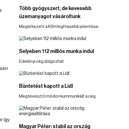
Több gyógyszert, de kevesebb
a
üzemanyagot vásároltunk
Megérkezett a KSH legfrissebb jelentése.
Selyeben 112 milliós munka indul
Edelényi cég dolgozhat.
esen
Büntetést kapott a Lidl
Megtévesztő módon kummunikált a cég.
r így
Magyar Péter: stabil az ország