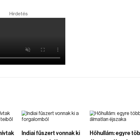
Hirdetés
hívtak
Indiai fűszert vonnak ki
Hőhullám: egyre tö