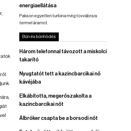
energiaellátása
r,
Pakson egyetlen turbina még tovvábra is
termel áramot.
Bűn és bűnhődés
Három telefonnal távozott a miskolci
zatok
takarító
Nyugtatót tett a kazincbarcikai nő
ről.
kávéjába
junk.
Elkábította, megerőszakolta a
mára,
kazincbarcikai nőt
giát
vel
Álbróker csapta be a borsodi nőt