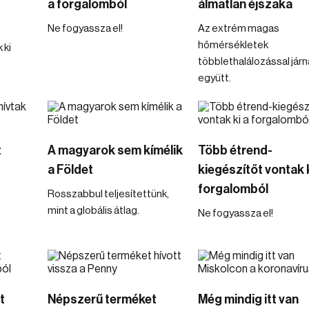
a forgalomból
álmatlan éjszaka
Ne fogyassza el!
Az extrém magas
hőmérsékletek
 ki
többlethalálozással járn
együtt.
t
A magyarok sem kímélik
Több étrend-
a Földet
kiegészítőt vontak k
forgalomból
Rosszabbul teljesítettünk,
mint a globális átlag.
Ne fogyassza el!
t
Népszerű terméket
Még mindig itt van