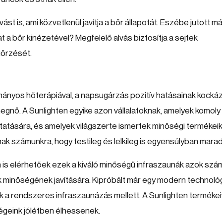
st is, ami közvetlenül javítja a bőr állapotát. Eszébe jutott má
 a bőr kinézetével? Megfelelő alvás biztosítja a sejtek
gőrzését.
ományos hőterápiával, a napsugárzás pozitív hatásainak kocká
egnő. A Sunlighten egyike azon vállalatoknak, amelyek komoly
utatására, és amelyek világszerte ismertek minőségi termékeik
k számunkra, hogy testileg és lelkileg is egyensúlyban marad
s elérhetőek ezek a kiváló minőségű infraszaunák azok szá
k minőségének javítására. Kipróbált már egy modern technoló
k a rendszeres infraszaunázás mellett. A Sunlighten termékei
égeink jólétben élhessenek.