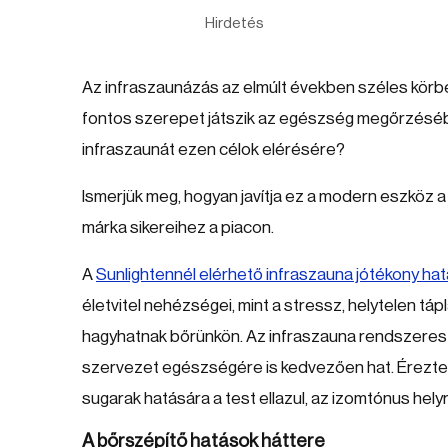
Hirdetés
Az infraszaunázás az elmúlt években széles körbe
fontos szerepet játszik az egészség megőrzésébe
infraszaunát ezen célok elérésére?
Ismerjük meg, hogyan javítja ez a modern eszköz a b
márka sikereihez a piacon.
A
Sunlightennél elérhető infraszauna jótékony ha
életvitel nehézségei, mint a stressz, helytelen tá
hagyhatnak bőrünkön. Az infraszauna rendszeres 
szervezet egészségére is kedvezően hat. Érezte m
sugarak hatására a test ellazul, az izomtónus helyr
A bőrszépítő hatások háttere