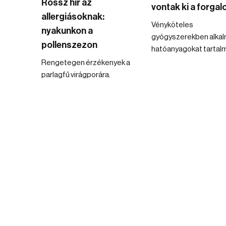
Rossz hír az
vontak ki a forga
allergiásoknak:
Vényköteles
nyakunkon a
gyógyszerekben alka
pollenszezon
hatóanyagokat tartal
Rengetegen érzékenyek a
parlagfű virágporára.