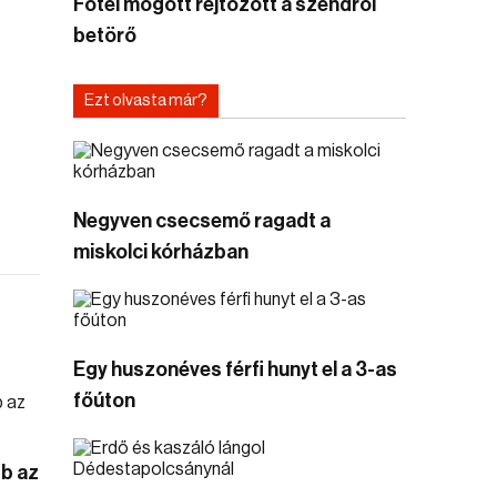
Fotel mögött rejtőzött a szendrői
betörő
Ezt olvasta már?
Negyven csecsemő ragadt a
miskolci kórházban
Egy huszonéves férfi hunyt el a 3-as
főúton
bb az