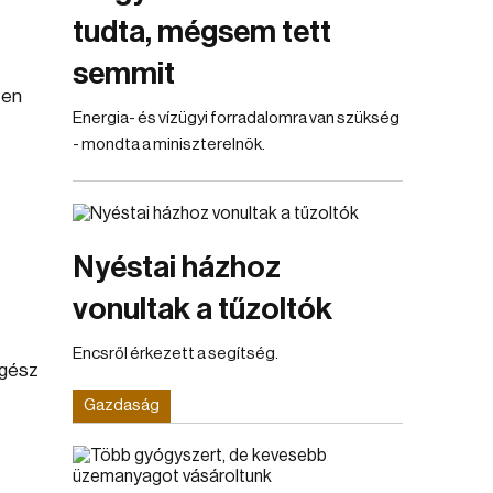
tudta, mégsem tett
semmit
ten
Energia- és vízügyi forradalomra van szükség
- mondta a miniszterelnök.
Nyéstai házhoz
vonultak a tűzoltók
Encsről érkezett a segítség.
egész
Gazdaság