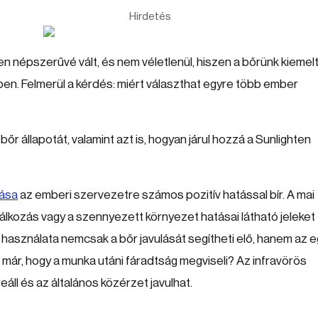
Hirdetés
n népszerűvé vált, és nem véletlenül, hiszen a bőrünk kiemel
n. Felmerül a kérdés: miért választhat egyre több ember
őr állapotát, valamint azt is, hogyan járul hozzá a Sunlighten
tása
az emberi szervezetre számos pozitív hatással bír. A mai
plálkozás vagy a szennyezett környezet hatásai látható jeleket
használata nemcsak a bőr javulását segítheti elő, hanem az 
ár, hogy a munka utáni fáradtság megviseli? Az infravörös
eáll és az általános közérzet javulhat.