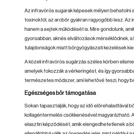
Az infravörös sugarak képesek mélyen behatolni a b
toxinoktól, az arcbőr gyakran ragyogóbb lesz. Az 
hanem a sejtek működését is. Mire gondolunk, ami
gyorsabban, aknés elváltozások mérséklődnek, a b
tulajdonságok miatt bőrgyógyászati kezelések kie
A közeli infravörös sugárzás széles körben elismer
amelyek fokozzák a vérkeringést, és így gyorsabba
természetes módszer, ami lehetővé teszi, hogy b
Egészséges bőr támogatása
Sokan tapasztalják, hogy az idő előrehaladtával 
kollagéntermelés csökkenésével magyarázható. Az
elasztin képződését, amik elengedhetetlenek a b
ellenállóbbá válik az öregedés jelei, mint például a 