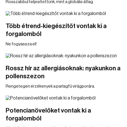
Rosszabbul teljesítettünk, mint a globális átlag.
Több étrend-kiegészítőt vontak ki a
forgalomból
Ne fogyassza el!
Rossz hír az allergiásoknak: nyakunkon a
pollenszezon
Rengetegen érzékenyek a parlagfű virágporára.
Potencianövelőket vontak ki a
forgalomból