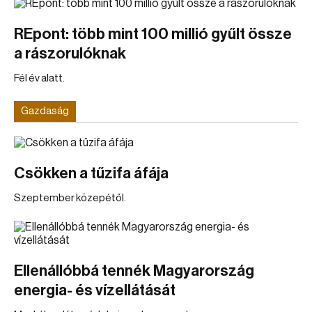
REpont: több mint 100 millió gyűlt össze
a rászorulóknak
Fél év alatt.
Gazdaság
Csökken a tűzifa áfája
Szeptember közepétől.
Ellenállóbbá tennék Magyarország
energia- és vízellátását