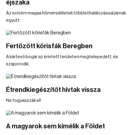
éjszaka
Az extrém magas hőmérsékletek többlethalálozással járnak
együtt.
Fertőzött kőrisfák Beregben
A kártevő bogár az érintett területen megtelepedett, és
szaporodik.
Étrendkiegészítőt hívtak vissza
Ne fogyasszák el!
A magyarok sem kímélik a Földet