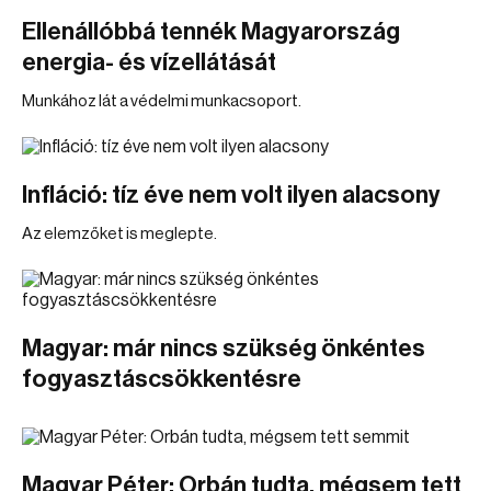
Ellenállóbbá tennék Magyarország
energia- és vízellátását
Munkához lát a védelmi munkacsoport.
Infláció: tíz éve nem volt ilyen alacsony
Az elemzőket is meglepte.
Magyar: már nincs szükség önkéntes
fogyasztáscsökkentésre
Magyar Péter: Orbán tudta, mégsem tett