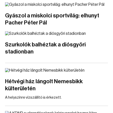
Gyászol a miskolci sportvilág: elhunyt
Pacher Péter Pál
Szurkolók balhéztak a diósgyőri
stadionban
Hétvégi ház lángolt Nemesbikk
külterületén
A helyszínre vízszállító is érkezett.