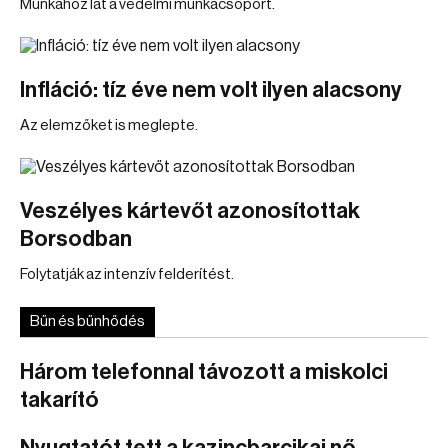
Munkához lát a védelmi munkacsoport.
Infláció: tíz éve nem volt ilyen alacsony
Az elemzőket is meglepte.
Veszélyes kártevőt azonosítottak
Borsodban
Folytatják az intenzív felderítést.
Bűn és bűnhődés
Három telefonnal távozott a miskolci
takarító