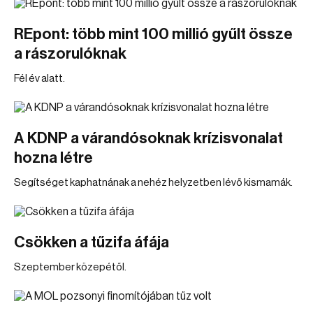
REpont: több mint 100 millió gyűlt össze
a rászorulóknak
Fél év alatt.
A KDNP a várandósoknak krízisvonalat
hozna létre
Segítséget kaphatnának a nehéz helyzetben lévő kismamák.
Csökken a tűzifa áfája
Szeptember közepétől.