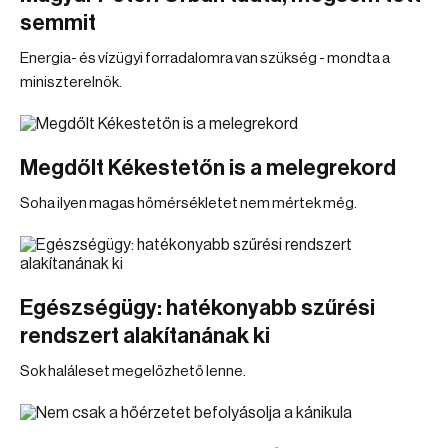
semmit
Energia- és vízügyi forradalomra van szükség - mondta a
miniszterelnök.
Megdőlt Kékestetőn is a melegrekord
Soha ilyen magas hőmérsékletet nem mértek még.
Egészségügy: hatékonyabb szűrési
rendszert alakítanának ki
Sok haláleset megelőzhető lenne.