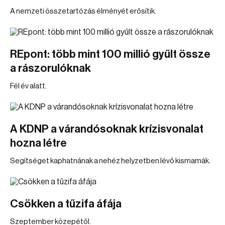
A nemzeti összetartózás élményét erősítik.
REpont: több mint 100 millió gyűlt össze
a rászorulóknak
Fél év alatt.
A KDNP a várandósoknak krízisvonalat
hozna létre
Segítséget kaphatnának a nehéz helyzetben lévő kismamák.
Csökken a tűzifa áfája
Szeptember közepétől.