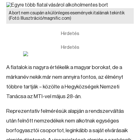
A bort nem csupán a különleges események italának tekintik
(Fotó: Illusztráció/magnific.com)
Hirdetés
Hirdetés
A fiatalok is nagyra értékelik a magyar borokat, de a
márkanév nekik már nem annyira fontos, az élményt
többre tartják – közölte a Hegyközségek Nemzeti
Tanácsa az MTI-vel május 28-án.
Reprezentatív felmérésük alapján a rendszerváltás
után felnőtt nemzedékek nem alkotnak egységes
borfogyasztói csoportot, leginkább a saját elvárásaik