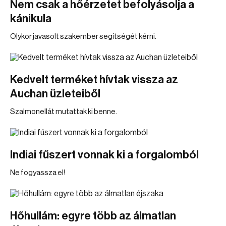
Nem csak a hőérzetet befolyásolja a
kánikula
Olykor javasolt szakember segítségét kérni.
Kedvelt terméket hívtak vissza az
Auchan üzleteiből
Szalmonellát mutattak ki benne.
Indiai fűszert vonnak ki a forgalomból
Ne fogyassza el!
Hőhullám: egyre több az álmatlan