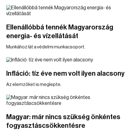
Ellenállóbbá tennék Magyarország
energia- és vízellátását
Munkához lát a védelmi munkacsoport.
Infláció: tíz éve nem volt ilyen alacsony
Az elemzőket is meglepte.
Magyar: már nincs szükség önkéntes
fogyasztáscsökkentésre