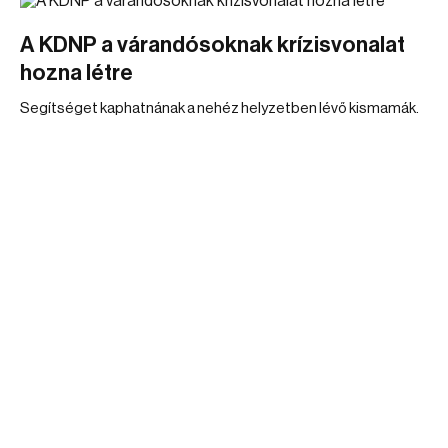
A KDNP a várandósoknak krízisvonalat
hozna létre
Segítséget kaphatnának a nehéz helyzetben lévő kismamák.