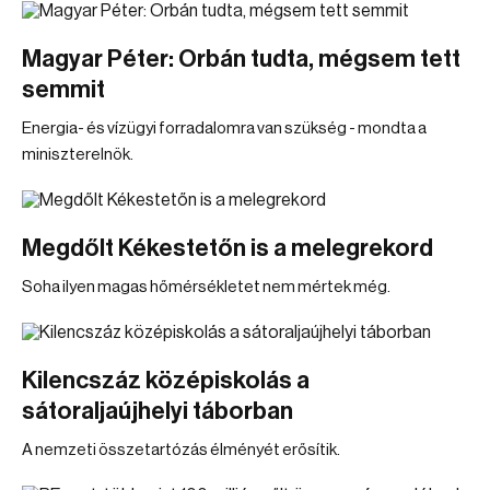
Magyar Péter: Orbán tudta, mégsem tett
semmit
Energia- és vízügyi forradalomra van szükség - mondta a
miniszterelnök.
Megdőlt Kékestetőn is a melegrekord
Soha ilyen magas hőmérsékletet nem mértek még.
Kilencszáz középiskolás a
sátoraljaújhelyi táborban
A nemzeti összetartózás élményét erősítik.