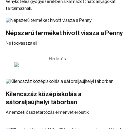
Vényköteles gyógyszerekben alkalmazott hatóanyagokat
tartalmaznak.
Népszerű terméket hívott vissza a Penny
Ne fogyassza el!
Hirdetés
Kilencszáz középiskolás a
sátoraljaújhelyi táborban
A nemzeti összetartózás élményét erősítik.