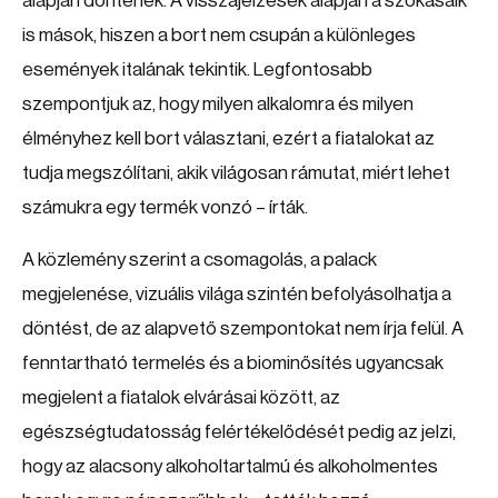
alapján döntenek. A visszajelzések alapján a szokásaik
is mások, hiszen a bort nem csupán a különleges
események italának tekintik. Legfontosabb
szempontjuk az, hogy milyen alkalomra és milyen
élményhez kell bort választani, ezért a fiatalokat az
tudja megszólítani, akik világosan rámutat, miért lehet
számukra egy termék vonzó – írták.
A közlemény szerint a csomagolás, a palack
megjelenése, vizuális világa szintén befolyásolhatja a
döntést, de az alapvető szempontokat nem írja felül. A
fenntartható termelés és a biominősítés ugyancsak
megjelent a fiatalok elvárásai között, az
egészségtudatosság felértékelődését pedig az jelzi,
hogy az alacsony alkoholtartalmú és alkoholmentes