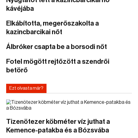
Nyugtatót tett a kazincbarcikai nő
kávéjába
Elkábította, megerőszakolta a
kazincbarcikai nőt
Álbróker csapta be a borsodi nőt
Fotel mögött rejtőzött a szendrői
betörő
Ezt olvasta már?
Tizenötezer köbméter víz juthat a
Kemence-patakba és a Bózsvába