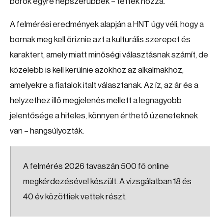
borok egyre népszerűbbek – tették hozzá.
A felmérési eredmények alapján a HNT úgy véli, hogy a
bornak meg kell őriznie azt a kulturális szerepet és
karaktert, amely miatt minőségi választásnak számít, de
közelebb is kell kerülnie azokhoz az alkalmakhoz,
amelyekre a fiatalok italt választanak. Az íz, az ár és a
helyzethez illő megjelenés mellett a legnagyobb
jelentősége a hiteles, könnyen érthető üzeneteknek
van – hangsúlyozták.
A felmérés 2026 tavaszán 500 fő online
megkérdezésével készült. A vizsgálatban 18 és
40 év közöttiek vettek részt.