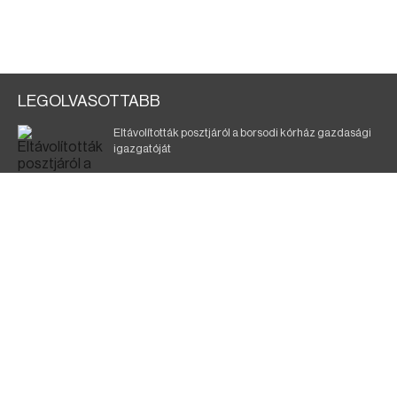
LEGOLVASOTTABB
Eltávolították posztjáról a borsodi kórház gazdasági
igazgatóját
Holttest Miskolcon: nem tudják, ki lehet
Éjszakai fürdőzés várja a vendégeket Borsodban is
Szélerőmű-fejlesztést tervez a TISZA-kormány