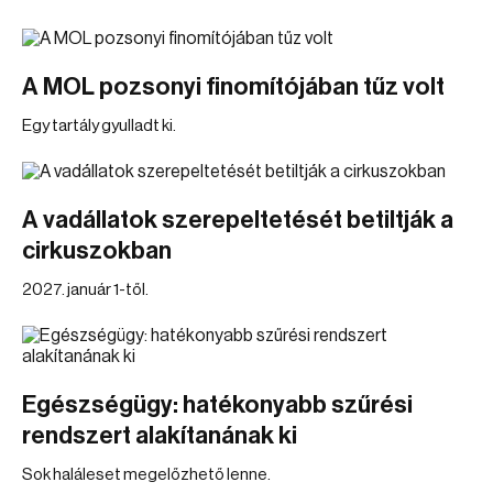
A MOL pozsonyi finomítójában tűz volt
Egy tartály gyulladt ki.
A vadállatok szerepeltetését betiltják a
cirkuszokban
2027. január 1-től.
Egészségügy: hatékonyabb szűrési
rendszert alakítanának ki
Sok haláleset megelőzhető lenne.