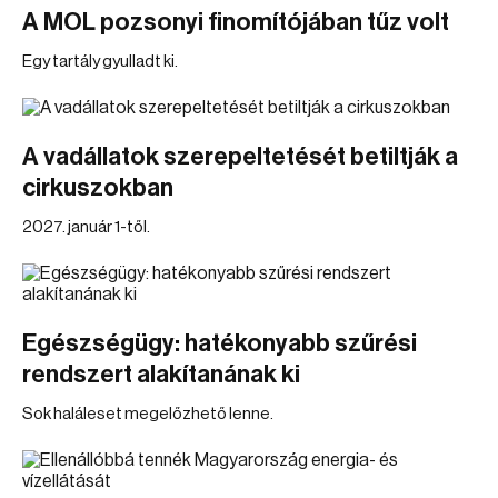
A MOL pozsonyi finomítójában tűz volt
Egy tartály gyulladt ki.
A vadállatok szerepeltetését betiltják a
cirkuszokban
2027. január 1-től.
Egészségügy: hatékonyabb szűrési
rendszert alakítanának ki
Sok haláleset megelőzhető lenne.