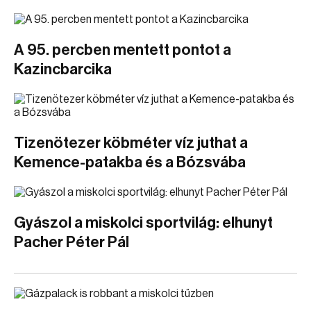
A 95. percben mentett pontot a
Kazincbarcika
Tizenötezer köbméter víz juthat a
Kemence-patakba és a Bózsvába
Gyászol a miskolci sportvilág: elhunyt
Pacher Péter Pál