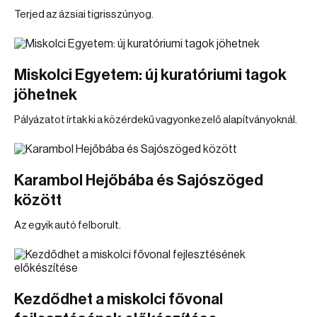
Terjed az ázsiai tigrisszúnyog.
Miskolci Egyetem: új kuratóriumi tagok
jöhetnek
Pályázatot írtak ki a közérdekű vagyonkezelő alapítványoknál.
Karambol Hejőbába és Sajószöged
között
Az egyik autó felborult.
Kezdődhet a miskolci fővonal