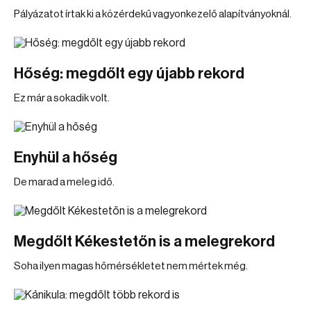
Pályázatot írtak ki a közérdekű vagyonkezelő alapítványoknál.
Hőség: megdőlt egy újabb rekord
Ez már a sokadik volt.
Enyhül a hőség
De marad a meleg idő.
Megdőlt Kékestetőn is a melegrekord
Soha ilyen magas hőmérsékletet nem mértek még.