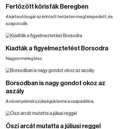
Fertőzött kőrisfák Beregben
A kártevő bogár az érintett területen megtelepedett, és
szaporodik.
Kiadták a figyelmeztetést Borsodra
Nagyon meleg lesz.
Borsodban is nagy gondot okoz az
aszály
A növényeknek szükségük lenne a csapadékra.
Őszi arcát mutatta a júliusi reggel