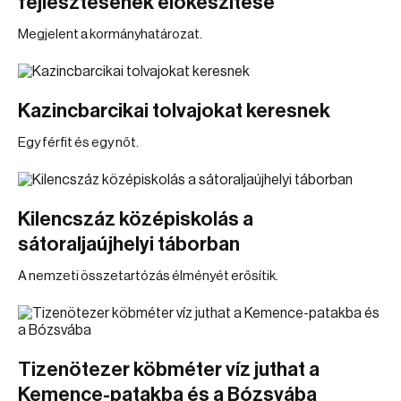
fejlesztésének előkészítése
Megjelent a kormányhatározat.
Kazincbarcikai tolvajokat keresnek
Egy férfit és egy nőt.
Kilencszáz középiskolás a
sátoraljaújhelyi táborban
A nemzeti összetartózás élményét erősítik.
Tizenötezer köbméter víz juthat a
Kemence-patakba és a Bózsvába