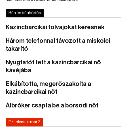
Bűn és bűnhődés
Kazincbarcikai tolvajokat keresnek
Három telefonnal távozott a miskolci
takarító
Nyugtatót tett a kazincbarcikai nő
kávéjába
Elkábította, megerőszakolta a
kazincbarcikai nőt
Álbróker csapta be a borsodi nőt
Ezt olvasta már?