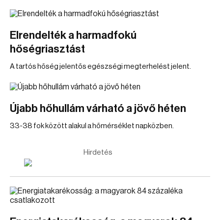
Elrendelték a harmadfokú
hőségriasztást
A tartós hőség jelentős egészségi megterhelést jelent.
Újabb hőhullám várható a jövő héten
33-38 fok között alakul a hőmérséklet napközben.
Hirdetés