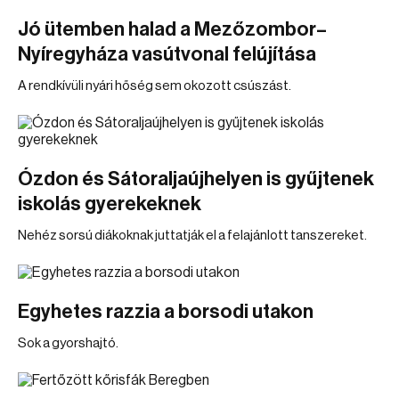
Jó ütemben halad a Mezőzombor–
Nyíregyháza vasútvonal felújítása
A rendkívüli nyári hőség sem okozott csúszást.
Ózdon és Sátoraljaújhelyen is gyűjtenek
iskolás gyerekeknek
Nehéz sorsú diákoknak juttatják el a felajánlott tanszereket.
Egyhetes razzia a borsodi utakon
Sok a gyorshajtó.