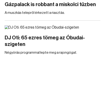
Gázpalack is robbant a miskolci tűzben
A muszkás telepről érkezett a riasztás.
DJ Oti: 65 ezres tömeg az Óbudai-
szigeten
Négyórás programmal lepte meg a rajongógat.