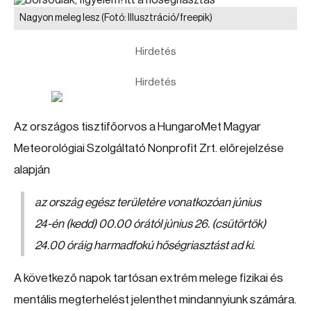
Nagyon meleg lesz
(Fotó: Illusztráció/freepik)
Hirdetés
Hirdetés
Az országos tisztifőorvos a HungaroMet Magyar
Meteorológiai Szolgáltató Nonprofit Zrt. előrejelzése
alapján
az ország egész területére vonatkozóan június
24-én (kedd) 00.00 órától június 26. (csütörtök)
24.00 óráig harmadfokú hőségriasztást ad ki.
A következő napok tartósan extrém melege fizikai és
mentális megterhelést jelenthet mindannyiunk számára.