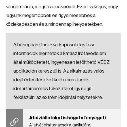
koncentráció, megnő a reakcióidő. Ezért is kérjük, hogy
legyünk megértőbbek és figyelmesebbek a
közlekedésben és a mindennapi helyzetekben.
A hőségriasztásokkal kapcsolatos friss
információk elérhetők a katasztrófavédelem
által működtetett, ingyenesen letölthető VÉSZ
applikáción keresztül is. Az alkalmazás valós
idejű értesítéseket küld a riasztások
időtartamáról és fokozatáról, így segít
felkészülni az extrém időjárási helyzetekre.
A háziállatokat is hőguta fenyegeti
Állatvédelmi tanácsok a kánikulára.