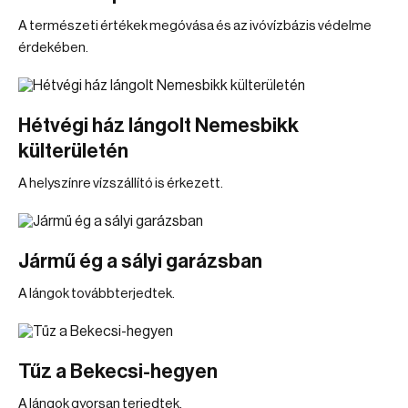
A természeti értékek megóvása és az ivóvízbázis védelme
érdekében.
Hétvégi ház lángolt Nemesbikk
külterületén
A helyszínre vízszállító is érkezett.
Jármű ég a sályi garázsban
A lángok továbbterjedtek.
Tűz a Bekecsi-hegyen
A lángok gyorsan terjedtek.