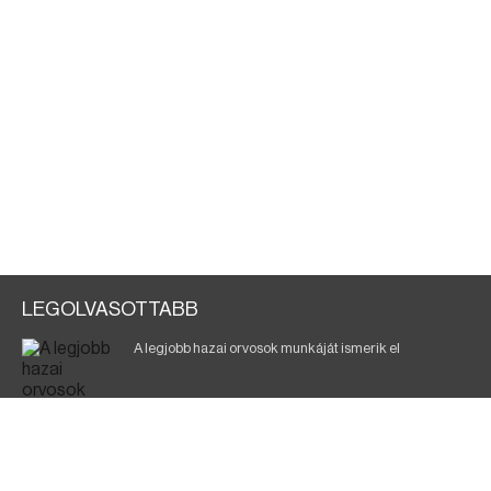
LEGOLVASOTTABB
A legjobb hazai orvosok munkáját ismerik el
Eltávolították posztjáról a borsodi kórház gazdasági
igazgatóját