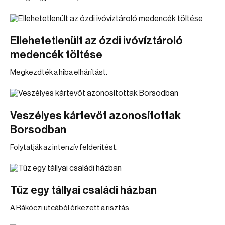
Ellehetetlenült az ózdi ivóvíztároló
medencék töltése
Megkezdték a hiba elhárítást.
Veszélyes kártevőt azonosítottak
Borsodban
Folytatják az intenzív felderítést.
Tűz egy tállyai családi házban
A Rákóczi utcából érkezett a risztás.