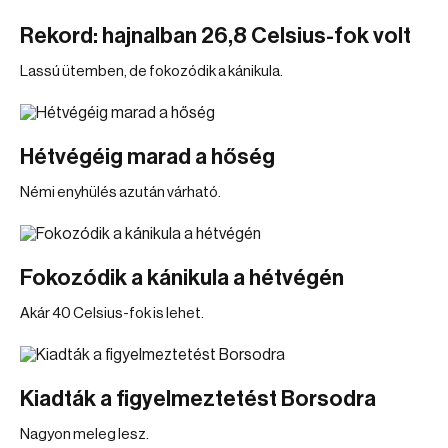
Rekord: hajnalban 26,8 Celsius-fok volt
Lassú ütemben, de fokozódik a kánikula.
Hétvégéig marad a hőség
Némi enyhülés azután várható.
Fokozódik a kánikula a hétvégén
Akár 40 Celsius-fok is lehet.
Kiadták a figyelmeztetést Borsodra
Nagyon meleg lesz.