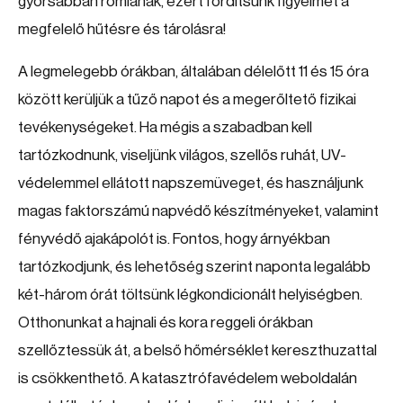
gyorsabban romlanak, ezért fordítsunk figyelmet a
megfelelő hűtésre és tárolásra!
A legmelegebb órákban, általában délelőtt 11 és 15 óra
között kerüljük a tűző napot és a megerőltető fizikai
tevékenységeket. Ha mégis a szabadban kell
tartózkodnunk, viseljünk világos, szellős ruhát, UV-
védelemmel ellátott napszemüveget, és használjunk
magas faktorszámú napvédő készítményeket, valamint
fényvédő ajakápolót is. Fontos, hogy árnyékban
tartózkodjunk, és lehetőség szerint naponta legalább
két-három órát töltsünk légkondicionált helyiségben.
Otthonunkat a hajnali és kora reggeli órákban
szellőztessük át, a belső hőmérséklet kereszthuzattal
is csökkenthető. A katasztrófavédelem weboldalán