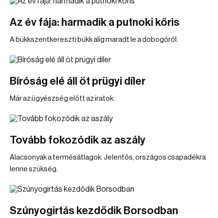
Az év fája: harmadik a putnoki kőris
A bükkszentkereszti bükk alig maradt le a dobogóról.
Bíróság elé áll öt prügyi díler
Már az ügyészség előtt az iratok.
Tovább fokozódik az aszály
Alacsonyak a termésátlagok. Jelentős, országos csapadékra
lenne szükség.
Szúnyogirtás kezdődik Borsodban