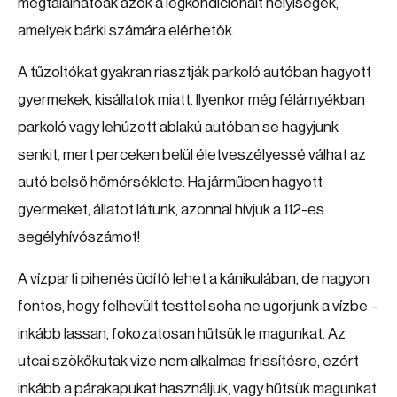
megtalálhatóak azok a légkondicionált helyiségek,
amelyek bárki számára elérhetők.
A tűzoltókat gyakran riasztják parkoló autóban hagyott
gyermekek, kisállatok miatt. Ilyenkor még félárnyékban
parkoló vagy lehúzott ablakú autóban se hagyjunk
senkit, mert perceken belül életveszélyessé válhat az
autó belső hőmérséklete. Ha járműben hagyott
gyermeket, állatot látunk, azonnal hívjuk a 112-es
segélyhívószámot!
A vízparti pihenés üdítő lehet a kánikulában, de nagyon
fontos, hogy felhevült testtel soha ne ugorjunk a vízbe –
inkább lassan, fokozatosan hűtsük le magunkat. Az
utcai szökőkutak vize nem alkalmas frissítésre, ezért
inkább a párakapukat használjuk, vagy hűtsük magunkat