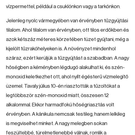
vízpermettel, például a csuklónkon vagy a tarkónkon.
Jelenleg nyolc vármegyében van érvényben tűzgyújtási
tilalom. Ahol tilalom van érvényben, ott tilos erdőkben és
azok kétszáz méteres körzetében tüzet gyújtani, még a
kijelölt tűzrakóhelyeken is. A növényzet mindenhol
száraz, ezért kerüljük a tűzgyújtást a szabadban. A nagy
hőségben a kéményben légdugó alakulhat ki, és szén-
monoxid keletkezhet ott, ahol nyílt égésterű vízmelegítő
üzemel. Tavaly július 10-én riasztották a tűzoltókat a
legtöbbször szén-monoxid miatt, összesen 12
alkalommal. Ekkor harmadfokú hőségriasztás volt
érvényben. A kánikula nemcsak testileg, hanem lelkileg
is megviselhet minket. A nagy melegben sokan
feszültebbé, türelmetlenebbé válnak, romlik a