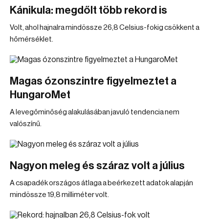
Kánikula: megdőlt több rekord is
Volt, ahol hajnalra mindössze 26,8 Celsius-fokig csökkent a
hőmérséklet.
Magas ózonszintre figyelmeztet a
HungaroMet
A levegőminőség alakulásában javuló tendencia nem
valószínű.
Nagyon meleg és száraz volt a július
A csapadék országos átlaga a beérkezett adatok alapján
mindössze 19,8 milliméter volt.