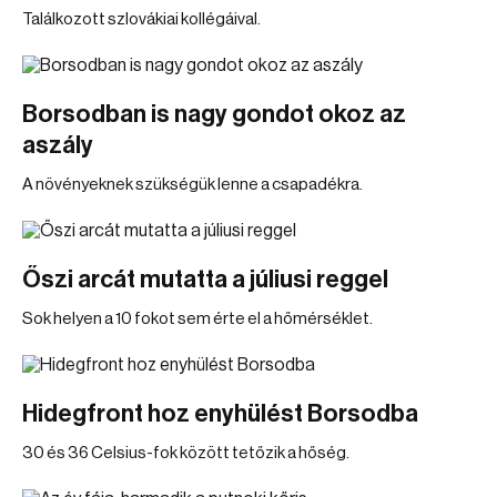
Találkozott szlovákiai kollégáival.
Borsodban is nagy gondot okoz az
aszály
A növényeknek szükségük lenne a csapadékra.
Őszi arcát mutatta a júliusi reggel
Sok helyen a 10 fokot sem érte el a hőmérséklet.
Hidegfront hoz enyhülést Borsodba
30 és 36 Celsius-fok között tetőzik a hőség.