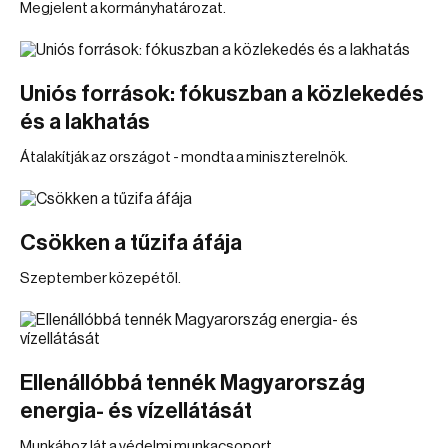
Megjelent a kormányhatározat.
Uniós források: fókuszban a közlekedés
és a lakhatás
Átalakítják az országot - mondta a miniszterelnök.
Csökken a tűzifa áfája
Szeptember közepétől.
Ellenállóbbá tennék Magyarország
energia- és vízellátását
Munkához lát a védelmi munkacsoport.