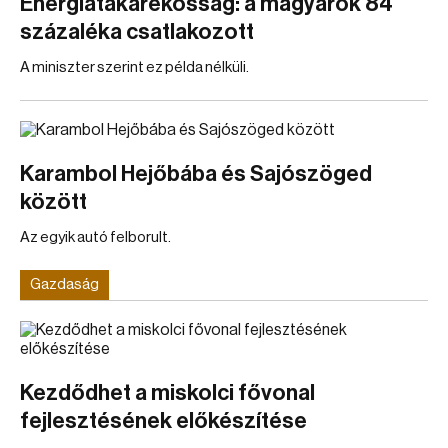
Energiatakarékosság: a magyarok 84
százaléka csatlakozott
A miniszter szerint ez példa nélküli.
Karambol Hejőbába és Sajószöged
között
Az egyik autó felborult.
Gazdaság
Kezdődhet a miskolci fővonal
fejlesztésének előkészítése