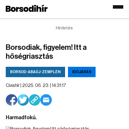
Hirdetés
Borsodiak, figyelem! Itt a
hőségriasztás
BORSOD-ABAÚJ-ZEMPLÉN
IDŐJÁRÁS
Cívishír |
2025. 06. 23. | 14:31:17
Harmadfokú.