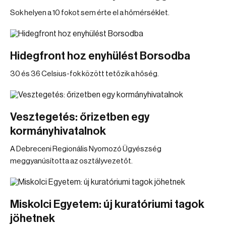
Sok helyen a 10 fokot sem érte el a hőmérséklet.
Hidegfront hoz enyhülést Borsodba
30 és 36 Celsius-fok között tetőzik a hőség.
Vesztegetés: őrizetben egy
kormányhivatalnok
A Debreceni Regionális Nyomozó Ügyészség
meggyanúsította az osztályvezetőt.
Miskolci Egyetem: új kuratóriumi tagok
jöhetnek