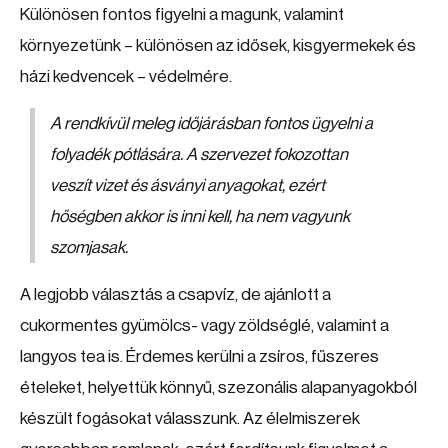
Különösen fontos figyelni a magunk, valamint
környezetünk – különösen az idősek, kisgyermekek és
házi kedvencek – védelmére.
A rendkívül meleg időjárásban fontos ügyelni a
folyadék pótlására. A szervezet fokozottan
veszít vizet és ásványi anyagokat, ezért
hőségben akkor is inni kell, ha nem vagyunk
szomjasak.
A legjobb választás a csapvíz, de ajánlott a
cukormentes gyümölcs- vagy zöldséglé, valamint a
langyos tea is. Érdemes kerülni a zsíros, fűszeres
ételeket, helyettük könnyű, szezonális alapanyagokból
készült fogásokat válasszunk. Az élelmiszerek