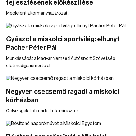
fejlesztésének előkészítése
Megjelent a kormányhatározat.
Gyászol a miskolci sportvilág: elhunyt
Pacher Péter Pál
Munkásságát a Magyar Nemzeti Autósport Szövetség
életműdíjjal ismerte el.
Negyven csecsemő ragadt a miskolci
kórházban
Célvizsgálatot rendelt el a miniszter.