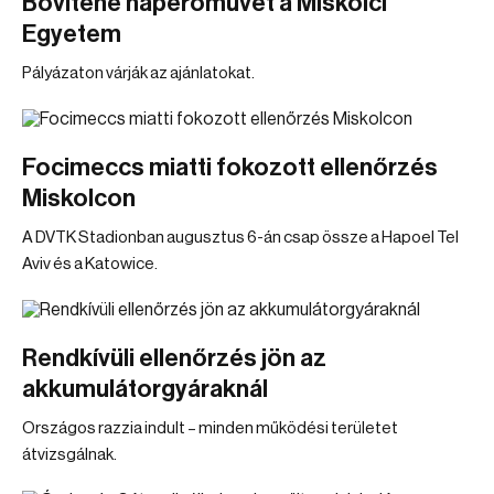
Bővítené naperőművét a Miskolci
Egyetem
Pályázaton várják az ajánlatokat.
Focimeccs miatti fokozott ellenőrzés
Miskolcon
A DVTK Stadionban augusztus 6-án csap össze a Hapoel Tel
Aviv és a Katowice.
Rendkívüli ellenőrzés jön az
akkumulátorgyáraknál
Országos razzia indult – minden működési területet
átvizsgálnak.