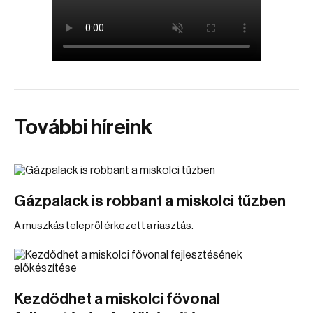
További híreink
Gázpalack is robbant a miskolci tűzben
A muszkás telepről érkezett a riasztás.
Kezdődhet a miskolci fővonal