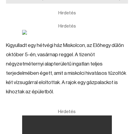
Hirdetés
Hirdetés
Kigyulladt egy hétvégi ház Miskolcon, az Előhegy dűlőn
október 5-én, vasárnap reggel. A tizenöt
négyzetméternyi alapterületű ingatlan teljes
terjedelmében égett, amit a miskolci hivatásos tűzoltók
két vízsugárral eloltottak. A rajok egy gázpalackot is
kihoztak az épületből.
Hirdetés