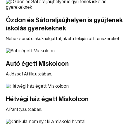
Ózdon és Sátoraljaújhelyen is gyűjtenek
iskolás gyerekeknek
Nehéz sorsú diákoknak juttatják el a felajánlott tanszereket.
Autó égett Miskolcon
A József Attila utcában.
Hétvégi ház égett Miskolcon
A Parittya utcában.