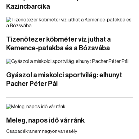
Kazincbarcika
Tizenötezer köbméter víz juthat a
Kemence-patakba és a Bózsvába
Gyászol a miskolci sportvilág: elhunyt
Pacher Péter Pál
Meleg, napos idő vár ránk
Csapadékra nem nagyon van esély.