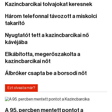
Kazincbarcikai tolvajokat keresnek
Három telefonnal távozott a miskolci
takarító
Nyugtatót tett a kazincbarcikai nő
kávéjába
Elkábította, megerőszakolta a
kazincbarcikai nőt
Álbróker csapta be a borsodi nőt
Ezt olvasta már?
A 95. percben mentett pontot a