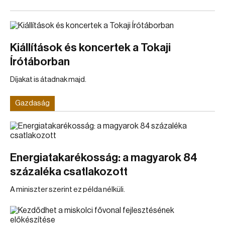
Kiállítások és koncertek a Tokaji
Írótáborban
Díjakat is átadnak majd.
Gazdaság
Energiatakarékosság: a magyarok 84
százaléka csatlakozott
A miniszter szerint ez példa nélküli.