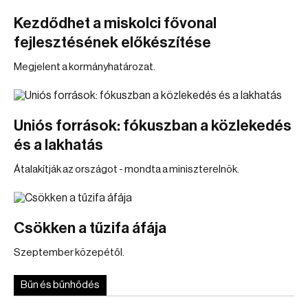
Kezdődhet a miskolci fővonal
fejlesztésének előkészítése
Megjelent a kormányhatározat.
Uniós források: fókuszban a közlekedés
és a lakhatás
Átalakítják az országot - mondta a miniszterelnök.
Csökken a tűzifa áfája
Szeptember közepétől.
Bűn és bűnhődés