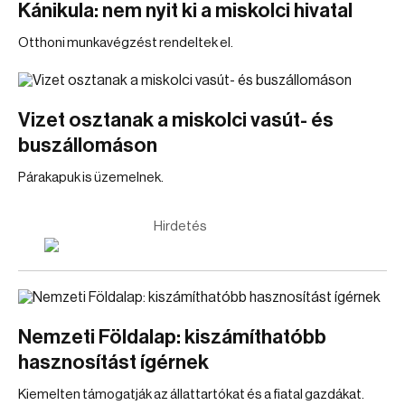
Kánikula: nem nyit ki a miskolci hivatal
Otthoni munkavégzést rendeltek el.
Vizet osztanak a miskolci vasút- és
buszállomáson
Párakapuk is üzemelnek.
Hirdetés
Nemzeti Földalap: kiszámíthatóbb
hasznosítást ígérnek
Kiemelten támogatják az állattartókat és a fiatal gazdákat.