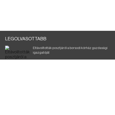
LEGOLVASOTTABB
Eltávolították posztjáról a borsodi kórház gazdasági
igazgatóját
Holttest Miskolcon: nem tudják, ki lehet
Éjszakai fürdőzés várja a vendégeket Borsodban is
Jó ütemben halad a Mezőzombor–Nyíregyháza