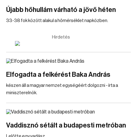
Újabb hőhullám várható a jövő héten
33-38 fok között alakul a hőmérséklet napközben.
Hirdetés
Elfogadta a felkérést Baka András
készen áll a magyar nemzet egységéért dolgozni - írta a
miniszterelnök.
Vaddisznó sétált a budapesti metróban
Lelőtte egy vadász.