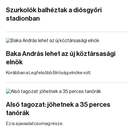
Szurkolók balhéztak a diósgyőri
stadionban
Baka András lehet az új köztársasági
elnök
Korábban a Legfelsőbb Bíróság elnöke volt.
Alsó tagozat: jöhetnek a 35 perces
tanórák
Ez is a javaslatcsomag része.