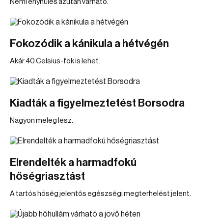
Némi enyhülés azután várható.
Fokozódik a kánikula a hétvégén
Akár 40 Celsius-fok is lehet.
Kiadták a figyelmeztetést Borsodra
Nagyon meleg lesz.
Elrendelték a harmadfokú
hőségriasztást
A tartós hőség jelentős egészségi megterhelést jelent.