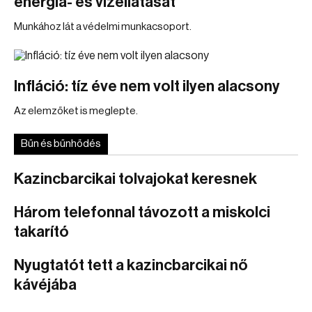
energia- és vízellátását
Munkához lát a védelmi munkacsoport.
Infláció: tíz éve nem volt ilyen alacsony
Az elemzőket is meglepte.
Bűn és bűnhődés
Kazincbarcikai tolvajokat keresnek
Három telefonnal távozott a miskolci
takarító
Nyugtatót tett a kazincbarcikai nő
kávéjába