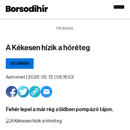
Hirdetés
A Kékesen hízik a hóréteg
IDŐJÁRÁS
Astromet |
2026. 05. 13. | 08:16:53
Fehér lepel a már rég zöldben pompázó tájon.