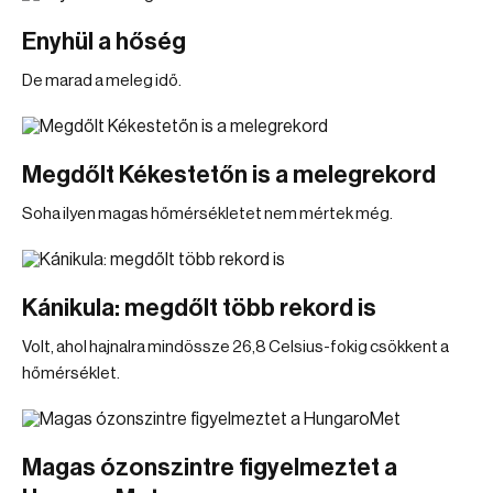
Enyhül a hőség
De marad a meleg idő.
Megdőlt Kékestetőn is a melegrekord
Soha ilyen magas hőmérsékletet nem mértek még.
Kánikula: megdőlt több rekord is
Volt, ahol hajnalra mindössze 26,8 Celsius-fokig csökkent a
hőmérséklet.
Magas ózonszintre figyelmeztet a