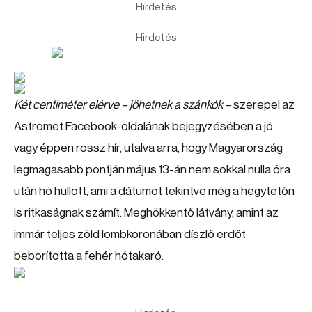
Hirdetés
Hirdetés
Két centiméter elérve – jöhetnek a szánkók
– szerepel az
Astromet Facebook-oldalának bejegyzésében a jó
vagy éppen rossz hír, utalva arra, hogy Magyarország
legmagasabb pontján május 13-án nem sokkal nulla óra
után hó hullott, ami a dátumot tekintve még a hegytetőn
is ritkaságnak számít. Meghökkentő látvány, amint az
immár teljes zöld lombkoronában díszlő erdőt
beborította a fehér hótakaró.