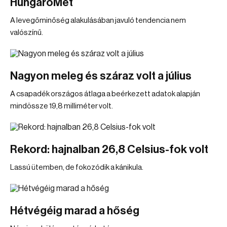
HungaroMet
A levegőminőség alakulásában javuló tendencia nem
valószínű.
Nagyon meleg és száraz volt a július
A csapadék országos átlaga a beérkezett adatok alapján
mindössze 19,8 milliméter volt.
Rekord: hajnalban 26,8 Celsius-fok volt
Lassú ütemben, de fokozódik a kánikula.
Hétvégéig marad a hőség