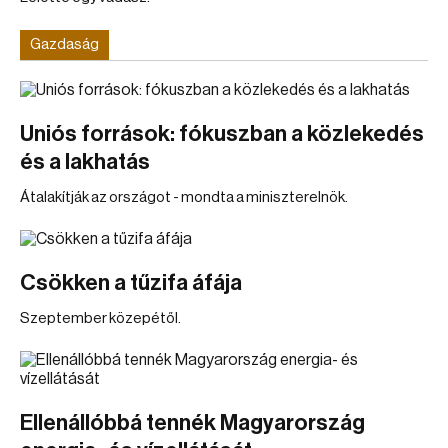
Gazdaság
Uniós források: fókuszban a közlekedés
és a lakhatás
Átalakítják az országot - mondta a miniszterelnök.
Csökken a tűzifa áfája
Szeptember közepétől.
Ellenállóbbá tennék Magyarország