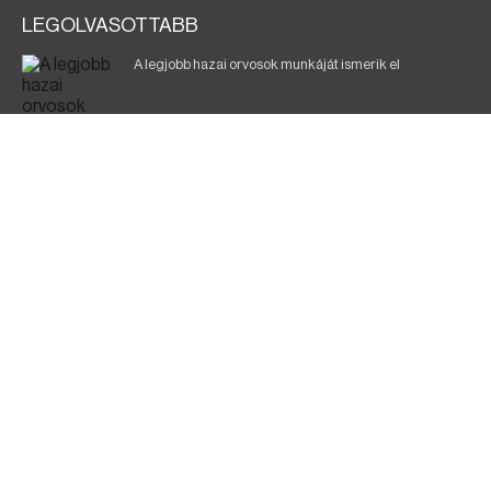
LEGOLVASOTTABB
A legjobb hazai orvosok munkáját ismerik el
Eltávolították posztjáról a borsodi kórház gazdasági
igazgatóját
Holttest Miskolcon: nem tudják, ki lehet
Éjszakai fürdőzés várja a vendégeket Borsodban is
Jó ütemben halad a Mezőzombor–Nyíregyháza
vasútvonal felújítása