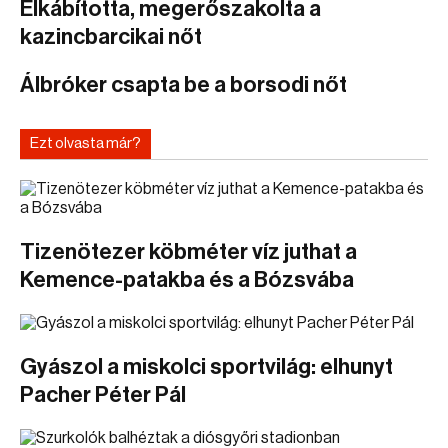
Elkábította, megerőszakolta a
kazincbarcikai nőt
Álbróker csapta be a borsodi nőt
Ezt olvasta már?
Tizenötezer köbméter víz juthat a
Kemence-patakba és a Bózsvába
Gyászol a miskolci sportvilág: elhunyt
Pacher Péter Pál