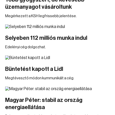
üzemanyagot vásároltunk
Megérkezett a KSH legfrissebb jelentése.
Selyeben 112 milliós munka indul
Edelényi cég dolgozhat.
Büntetést kapott a Lidl
Megtévesztő módon kummunikált a cég.
Magyar Péter: stabil az ország
energiaellátása