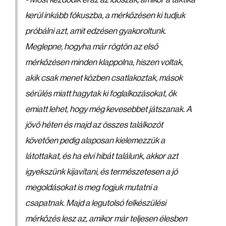
kerül inkább fókuszba, a mérkőzésen ki tudjuk
próbálni azt, amit edzésen gyakoroltunk.
Meglepne, hogyha már rögtön az első
mérkőzésen minden klappolna, hiszen voltak,
akik csak menet közben csatlakoztak, mások
sérülés miatt hagytak ki foglalkozásokat, ők
emiatt lehet, hogy még kevesebbet játszanak. A
jövő héten és majd az összes találkozót
követően pedig alaposan kielemezzük a
látottakat, és ha elvi hibát találunk, akkor azt
igyekszünk kijavítani, és természetesen a jó
megoldásokat is meg fogjuk mutatni a
csapatnak. Majd a legutolsó felkészülési
mérkőzés lesz az, amikor már teljesen élesben