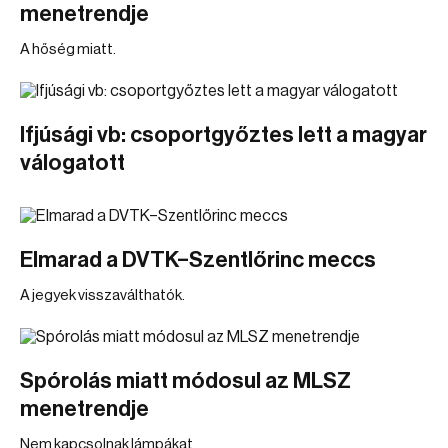
menetrendje
A hőség miatt.
Ifjúsági vb: csoportgyőztes lett a magyar
válogatott
Elmarad a DVTK–Szentlőrinc meccs
A jegyek visszaválthatók.
Spórolás miatt módosul az MLSZ
menetrendje
Nem kapcsolnak lámpákat.