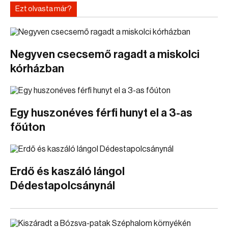
Ezt olvasta már?
Negyven csecsemő ragadt a miskolci
kórházban
Egy huszonéves férfi hunyt el a 3-as
főúton
Erdő és kaszáló lángol
Dédestapolcsánynál