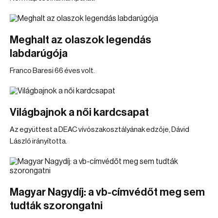
Meghalt az olaszok legendás
labdarúgója
Franco Baresi 66 éves volt.
Világbajnok a női kardcsapat
Az együttest a DEAC vívószakosztályának edzője, Dávid
László irányította.
Magyar Nagydíj: a vb-címvédőt meg sem
tudták szorongatni