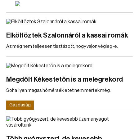
Elköltöztek Szalonnáról a kassai romák
Az még nem teljeesen tisztázott, hogy vajon végleg-e.
Megdőlt Kékestetőn is a melegrekord
Soha ilyen magas hőmérsékletet nem mértek még.
Gazdaság
Több gyógyszert, de kevesebb