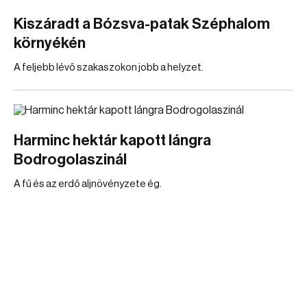
Kiszáradt a Bózsva-patak Széphalom
környékén
A feljebb lévő szakaszokon jobb a helyzet.
Harminc hektár kapott lángra
Bodrogolaszinál
A fű és az erdő aljnövényzete ég.