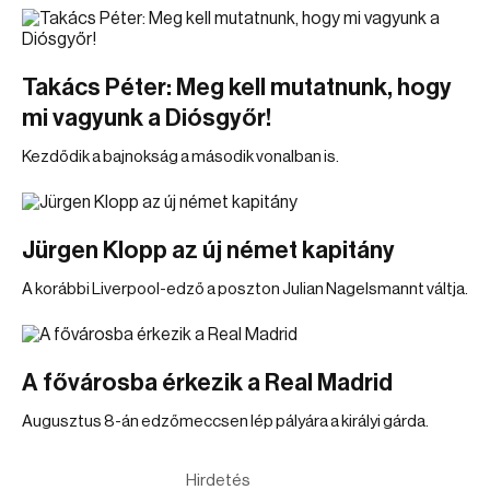
Takács Péter: Meg kell mutatnunk, hogy
mi vagyunk a Diósgyőr!
Kezdődik a bajnokság a második vonalban is.
Jürgen Klopp az új német kapitány
A korábbi Liverpool-edző a poszton Julian Nagelsmannt váltja.
A fővárosba érkezik a Real Madrid
Augusztus 8-án edzőmeccsen lép pályára a királyi gárda.
Hirdetés