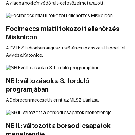
A világbajnoki címvédő rajt-cél győzelmet aratott.
Focimeccs miatti fokozott ellenőrzés
Miskolcon
A DVTK Stadionban augusztus 6-án csap össze a Hapoel Tel
Aviv és a Katowice.
NB I: változások a 3. forduló
programjában
A Debrecen meccsét is érinti az MLSZ ajánlása.
NB II.: változott a borsodi csapatok
menetrendje