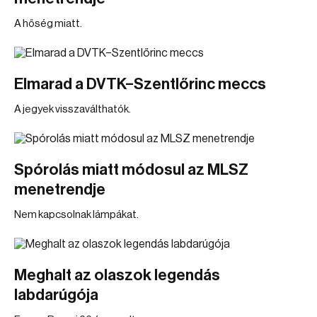
A hőség miatt.
Elmarad a DVTK–Szentlőrinc meccs
A jegyek visszaválthatók.
Spórolás miatt módosul az MLSZ
menetrendje
Nem kapcsolnak lámpákat.
Meghalt az olaszok legendás
labdarúgója