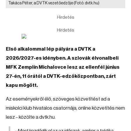
Takács Péter, a DVTK vezetőedzője
(Fotó: dvtk.hu)
Hirdetés
Hirdetés
Első alkalommal lép pályára a DVTK a
2026/2027-es idényben. A szlovák élvonalbeli
MFK Zemplín Michalovce lesz az ellenfél június
27-én, 11 órától a DVTK-edzőközpontban, zárt
kapu mögött.
Az eseményekről élő, szöveges közvetítést ad a
miskolci klub hivatalos csatornája, online közvetítés nem
lesz - közölte a dvtk.hu.
- Most kezdődik el az az időszak, amikor a taktika