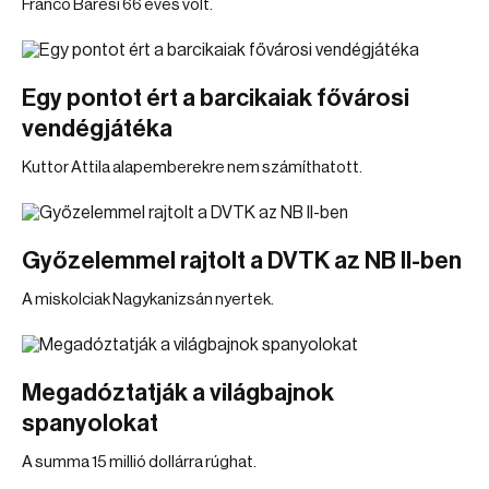
Franco Baresi 66 éves volt.
Egy pontot ért a barcikaiak fővárosi
vendégjátéka
Kuttor Attila alapemberekre nem számíthatott.
Győzelemmel rajtolt a DVTK az NB II-ben
A miskolciak Nagykanizsán nyertek.
Megadóztatják a világbajnok
spanyolokat
A summa 15 millió dollárra rúghat.