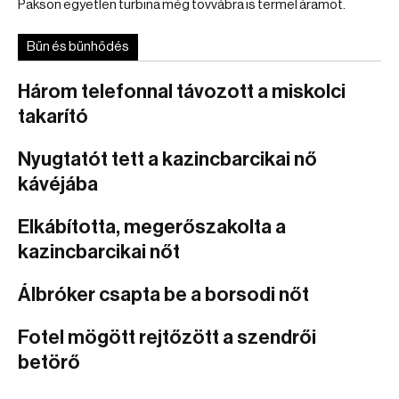
Pakson egyetlen turbina még tovvábra is termel áramot.
Bűn és bűnhődés
Három telefonnal távozott a miskolci
takarító
Nyugtatót tett a kazincbarcikai nő
kávéjába
Elkábította, megerőszakolta a
kazincbarcikai nőt
Álbróker csapta be a borsodi nőt
Fotel mögött rejtőzött a szendrői
betörő