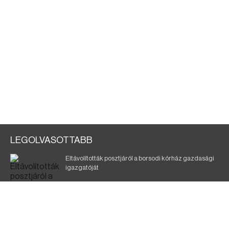
LEGOLVASOTTABB
Eltávolították posztjáról a borsodi kórház gazdasági
igazgatóját
Holttest Miskolcon: nem tudják, ki lehet