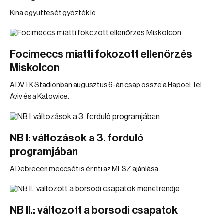
Kína együttesét győzték le.
Focimeccs miatti fokozott ellenőrzés
Miskolcon
A DVTK Stadionban augusztus 6-án csap össze a Hapoel Tel
Aviv és a Katowice.
NB I: változások a 3. forduló
programjában
A Debrecen meccsét is érinti az MLSZ ajánlása.
NB II.: változott a borsodi csapatok