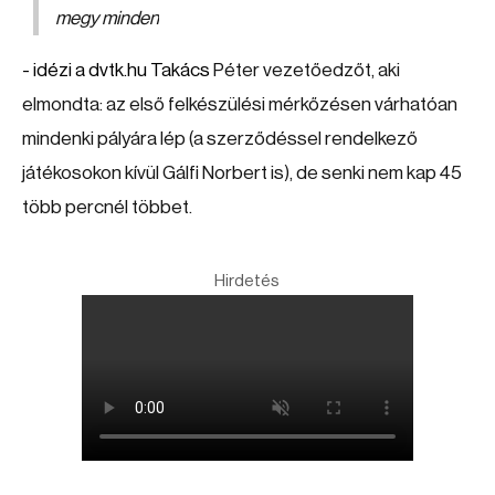
megy minden
- idézi a dvtk.hu
Takács
Péter vezetőedzőt, aki
elmondta: az első felkészülési mérkőzésen várhatóan
mindenki pályára lép (a szerződéssel rendelkező
játékosokon kívül Gálfi Norbert is), de senki nem kap 45
több percnél többet.
Hirdetés