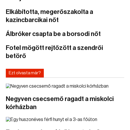
Elkábította, megerőszakolta a
kazincbarcikai nőt
Álbróker csapta be a borsodi nőt
Fotel mögött rejtőzött a szendrői
betörő
Ezt olvasta már?
Negyven csecsemő ragadt a miskolci
kórházban