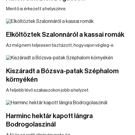
Mentő is érkezett a helyszínre.
Elköltöztek Szalonnáról a kassai romák
Az még nem teljeesen tisztázott, hogy vajon végleg-e.
Kiszáradt a Bózsva-patak Széphalom
környékén
A feljebb lévő szakaszokon jobb a helyzet.
Harminc hektár kapott lángra
Bodrogolaszinál