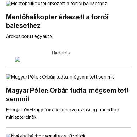
Mentőhelikopter érkezett a forrói
balesethez
Árokba borult egy autó.
Hirdetés
Magyar Péter: Orbán tudta, mégsem tett
semmit
Energia- és vízügyi forradalomra van szükség - mondta a
miniszterelnök.