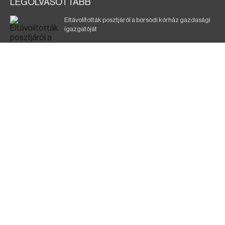
LEGOLVASOTTABB
Eltávolították posztjáról a borsodi kórház gazdasági
igazgatóját
Holttest Miskolcon: nem tudják, ki lehet
Szélerőmű-fejlesztést tervez a TISZA-kormány
Kigyulladt egy épület Tokajban
A KDNP szerint a TISZA-kormány nem tett semmit