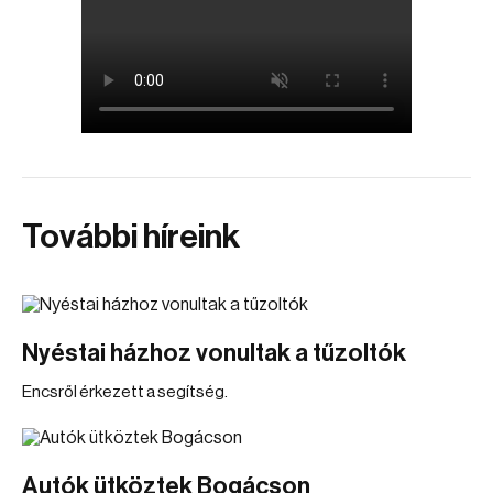
További híreink
Nyéstai házhoz vonultak a tűzoltók
Encsről érkezett a segítség.
Autók ütköztek Bogácson