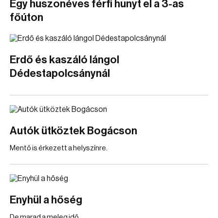
Egy huszonéves férfi hunyt el a 3-as
főúton
Erdő és kaszáló lángol
Dédestapolcsánynál
Autók ütköztek Bogácson
Mentő is érkezett a helyszínre.
Enyhül a hőség
De marad a meleg idő.