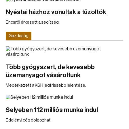
Nyéstai házhoz vonultak a tűzoltók
Encsről érkezett a segítség.
Gazdaság
Több gyógyszert, de kevesebb
üzemanyagot vásároltunk
Megérkezett a KSH legfrissebb jelentése.
Selyeben 112 milliós munka indul
Edelényi cég dolgozhat.