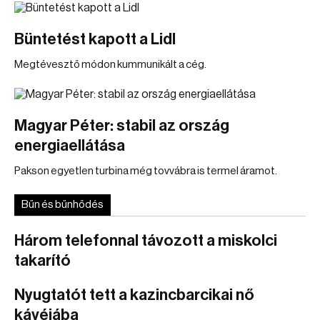
Büntetést kapott a Lidl
Megtévesztő módon kummunikált a cég.
Magyar Péter: stabil az ország
energiaellátása
Pakson egyetlen turbina még tovvábra is termel áramot.
Bűn és bűnhődés
Három telefonnal távozott a miskolci
takarító
Nyugtatót tett a kazincbarcikai nő
kávéjába