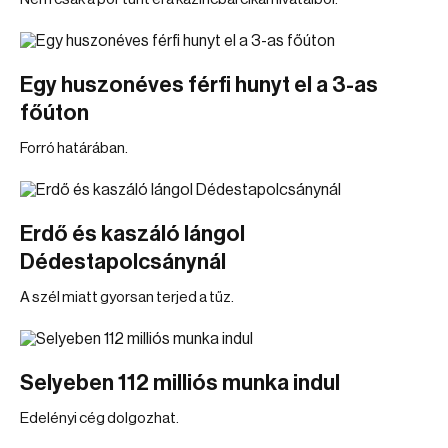
Egy huszonéves férfi hunyt el a 3-as
főúton
Forró határában.
Erdő és kaszáló lángol
Dédestapolcsánynál
A szél miatt gyorsan terjed a tűz.
Selyeben 112 milliós munka indul
Edelényi cég dolgozhat.