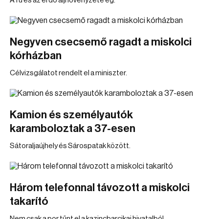
A fű és az erdő aljnövényzete ég.
Negyven csecsemő ragadt a miskolci
kórházban
Célvizsgálatot rendelt el a miniszter.
Kamion és személyautók
karamboloztak a 37-esen
Sátoraljaújhely és Sárospatak között.
Három telefonnal távozott a miskolci
takarító
Nem csak a por tűnt el a kazincbarcikai hivatalból.