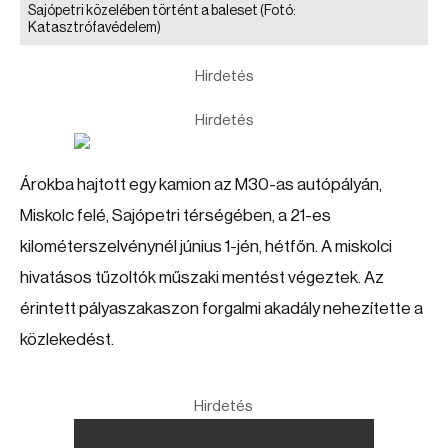
Sajópetri közelében történt a baleset
(Fotó:
Katasztrófavédelem)
Hirdetés
Hirdetés
Árokba hajtott egy kamion az M30-as autópályán,
Miskolc felé, Sajópetri térségében, a 21-es
kilométerszelvénynél június 1-jén, hétfőn. A miskolci
hivatásos tűzoltók műszaki mentést végeztek. Az
érintett pályaszakaszon forgalmi akadály nehezítette a
közlekedést.
Hirdetés