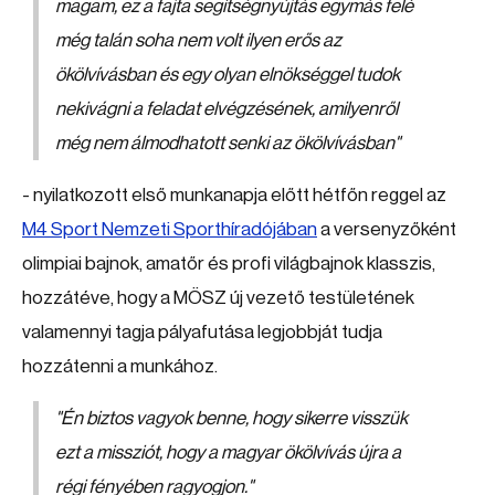
magam, ez a fajta segítségnyújtás egymás felé
még talán soha nem volt ilyen erős az
ökölvívásban és egy olyan elnökséggel tudok
nekivágni a feladat elvégzésének, amilyenről
még nem álmodhatott senki az ökölvívásban
"
- nyilatkozott első munkanapja előtt hétfőn reggel az
M4 Sport Nemzeti Sporthíradójában
a versenyzőként
olimpiai bajnok, amatőr és profi világbajnok klasszis,
hozzátéve, hogy a MÖSZ új vezető testületének
valamennyi tagja pályafutása legjobbját tudja
hozzátenni a munkához.
"Én biztos vagyok benne, hogy sikerre visszük
ezt a missziót, hogy a magyar ökölvívás újra a
régi fényében ragyogjon."