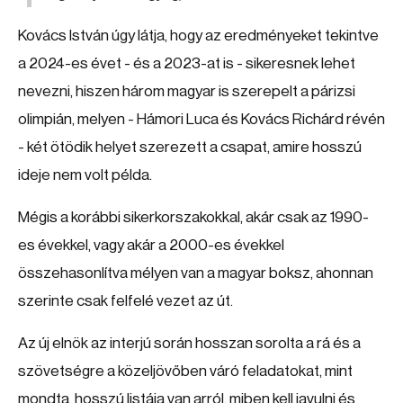
Kovács István úgy látja, hogy az eredményeket tekintve
a 2024-es évet - és a 2023-at is - sikeresnek lehet
nevezni, hiszen három magyar is szerepelt a párizsi
olimpián, melyen - Hámori Luca és Kovács Richárd révén
- két ötödik helyet szerezett a csapat, amire hosszú
ideje nem volt példa.
Mégis a korábbi sikerkorszakokkal, akár csak az 1990-
es évekkel, vagy akár a 2000-es évekkel
összehasonlítva mélyen van a magyar boksz, ahonnan
szerinte csak felfelé vezet az út.
Az új elnök az interjú során hosszan sorolta a rá és a
szövetségre a közeljövőben váró feladatokat, mint
mondta, hosszú listája van arról, miben kell javulni és