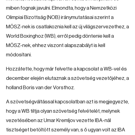
miben fognak javulni. Elmondta, hogy a Nemzetközi
Olimpiai Bizottság (NOB) iránymutatásai szerint a
MÖSZ-nek is csatlakoznia kell az új világszervezethez, a
World Boxinghoz (WB), erről pedig döntenie kell a
MÖSZ-nek, ehhez viszont alapszabályt is kell
módosítani.
Hozzátette, hogy már felvette a kapcsolat a WB-vel és
december elején elutaznak a szövetség vezetőjéhez, a
holland Boris van der Vorsthoz.
A szövetségváltással kapcsolatban azt is megjegyezte,
hogy a WB tiltja olyan szövetség felvételét, melynek
vezetésében az Umar Kremljov vezette IBA-nál
tisztséget betöltött személy van, s ő ugyan volt az IBA