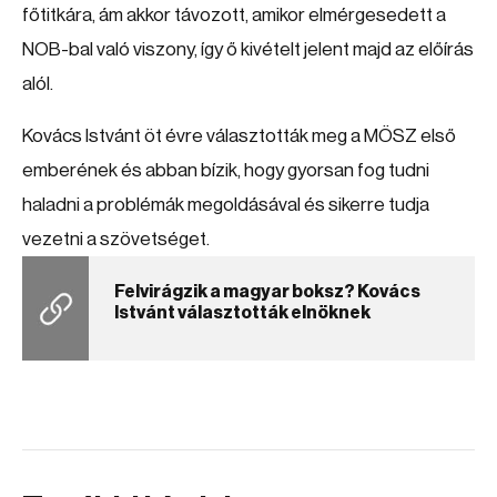
főtitkára, ám akkor távozott, amikor elmérgesedett a
NOB-bal való viszony, így ő kivételt jelent majd az előírás
alól.
Kovács Istvánt öt évre választották meg a MÖSZ első
emberének és abban bízik, hogy gyorsan fog tudni
haladni a problémák megoldásával és sikerre tudja
vezetni a szövetséget.
Felvirágzik a magyar boksz? Kovács
Istvánt választották elnöknek