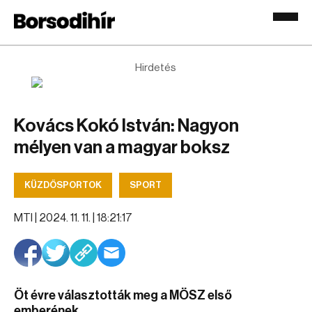
Hirdetés
Kovács Kokó István: Nagyon
mélyen van a magyar boksz
KÜZDŐSPORTOK
SPORT
MTI |
2024. 11. 11. | 18:21:17
Öt évre választották meg a MÖSZ első
emberének.