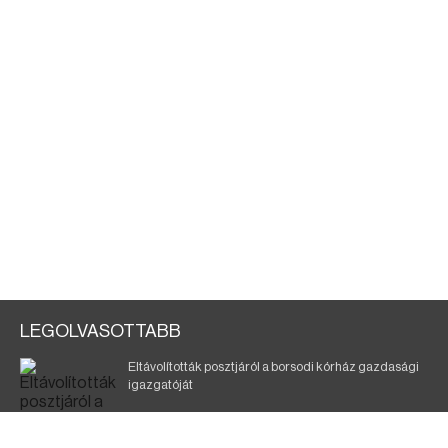
LEGOLVASOTTABB
Eltávolították posztjáról a borsodi kórház gazdasági
igazgatóját