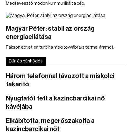
Megtévesztő módon kummunikált a cég.
Magyar Péter: stabil az ország
energiaellátása
Pakson egyetlen turbina még tovvábra is termel áramot.
Bűn és bűnhődés
Három telefonnal távozott a miskolci
takarító
Nyugtatót tett a kazincbarcikai nő
kávéjába
Elkábította, megerőszakolta a
kazincbarcikai nőt