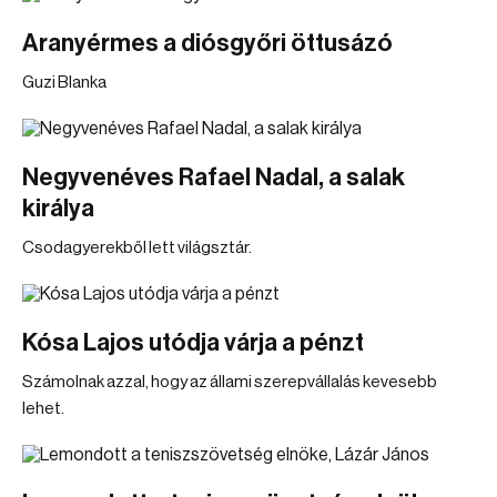
Aranyérmes a diósgyőri öttusázó
Guzi Blanka
Negyvenéves Rafael Nadal, a salak
királya
Csodagyerekből lett világsztár.
Kósa Lajos utódja várja a pénzt
Számolnak azzal, hogy az állami szerepvállalás kevesebb
lehet.