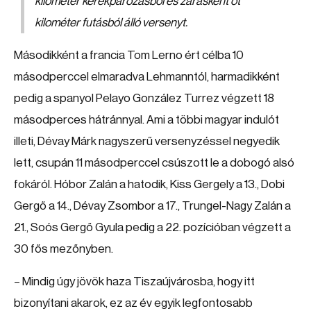
kilométer kerékpározásból és zárásként öt
kilométer futásból álló versenyt.
Másodikként a francia Tom Lerno ért célba 10
másodperccel elmaradva Lehmanntól, harmadikként
pedig a spanyol Pelayo González Turrez végzett 18
másodperces hátránnyal. Ami a többi magyar indulót
illeti, Dévay Márk nagyszerű versenyzéssel negyedik
lett, csupán 11 másodperccel csúszott le a dobogó alsó
fokáról. Hóbor Zalán a hatodik, Kiss Gergely a 13., Dobi
Gergő a 14., Dévay Zsombor a 17., Trungel-Nagy Zalán a
21., Soós Gergő Gyula pedig a 22. pozícióban végzett a
30 fős mezőnyben.
– Mindig úgy jövök haza Tiszaújvárosba, hogy itt
bizonyítani akarok, ez az év egyik legfontosabb