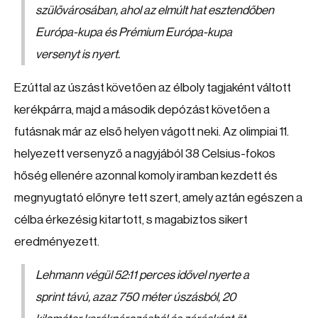
szülővárosában, ahol az elmúlt hat esztendőben
Európa-kupa és Prémium Európa-kupa
versenyt is nyert.
Ezúttal az úszást követően az élboly tagjaként váltott
kerékpárra, majd a második depózást követően a
futásnak már az első helyen vágott neki. Az olimpiai 11.
helyezett versenyző a nagyjából 38 Celsius-fokos
hőség ellenére azonnal komoly iramban kezdett és
megnyugtató előnyre tett szert, amely aztán egészen a
célba érkezésig kitartott, s magabiztos sikert
eredményezett.
Lehmann végül 52:11 perces idővel nyerte a
sprint távú, azaz 750 méter úszásból, 20