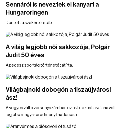
Sennáról is neveztek el kanyart a
Hungaroringen
Döntött a szakértői stáb.
A világ legjobb női sakkozója, Polgár
Judit 50 éves
Az egész sportág történetét átírta.
Világbajnoki dobogón a tiszaújvárosi
ász!
A vegyes váltó versenyszámban ez a vb-ezüst a valaha volt
legjobb magyar eredmény triatlonban.