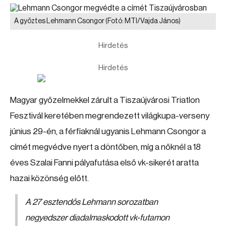
A győztes Lehmann Csongor
(Fotó: MTI/Vajda János)
Hirdetés
Hirdetés
Magyar győzelmekkel zárult a Tiszaújvárosi Triatlon
Fesztivál keretében megrendezett világkupa-verseny
június 29-én, a férfiaknál ugyanis Lehmann Csongor a
címét megvédve nyert a döntőben, míg a nőknél a 18
éves Szalai Fanni pályafutása első vk-sikerét aratta
hazai közönség előtt.
A 27 esztendős Lehmann sorozatban
negyedszer diadalmaskodott vk-futamon