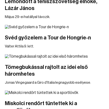
Lemondott a teniszszövetség elnöke,
Lázár János
Május 29-ei hatállyal távozik.
Svéd győzelem a Tour de Hongrie-n
Valter Attila 9. lett.
Tömegbukással rajtolt az idei első
háromhetes
Jonas Vingegaard a Giro d'Italia legnagyobb esélyese.
Miskolci rendőrt tüntettek ki a