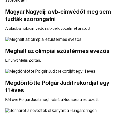
Magyar Nagydíj: a vb-címvédőt meg sem
tudták szorongatni
A világbajnoki címvédő rajt-cél győzelmet aratott.
Meghalt az olimpiai ezüstérmes evezős
Elhunyt Melis Zoltán.
Megdöntötte Polgár Judit rekordját egy
11 éves
Két éve Polgár Judit meghívására Budapestre utazott.