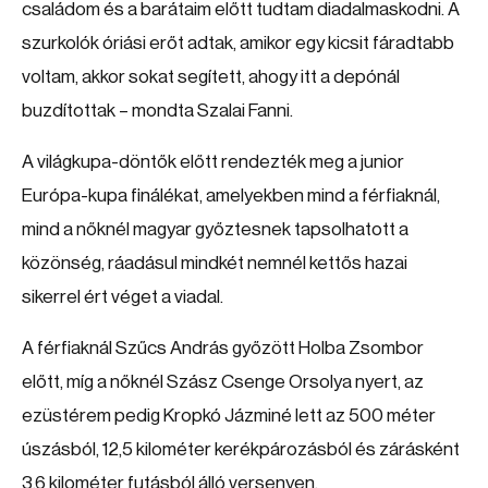
családom és a barátaim előtt tudtam diadalmaskodni. A
szurkolók óriási erőt adtak, amikor egy kicsit fáradtabb
voltam, akkor sokat segített, ahogy itt a depónál
buzdítottak – mondta Szalai Fanni.
A világkupa-döntők előtt rendezték meg a junior
Európa-kupa finálékat, amelyekben mind a férfiaknál,
mind a nőknél magyar győztesnek tapsolhatott a
közönség, ráadásul mindkét nemnél kettős hazai
sikerrel ért véget a viadal.
A férfiaknál Szűcs András győzött Holba Zsombor
előtt, míg a nőknél Szász Csenge Orsolya nyert, az
ezüstérem pedig Kropkó Jázminé lett az 500 méter
úszásból, 12,5 kilométer kerékpározásból és zárásként
3,6 kilométer futásból álló versenyen.