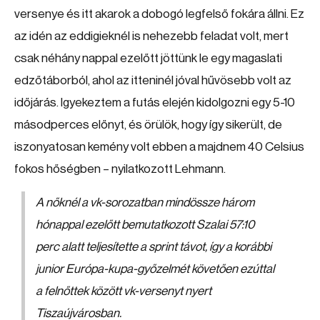
versenye és itt akarok a dobogó legfelső fokára állni. Ez
az idén az eddigieknél is nehezebb feladat volt, mert
csak néhány nappal ezelőtt jöttünk le egy magaslati
edzőtáborból, ahol az itteninél jóval hűvösebb volt az
időjárás. Igyekeztem a futás elején kidolgozni egy 5-10
másodperces előnyt, és örülök, hogy így sikerült, de
iszonyatosan kemény volt ebben a majdnem 40 Celsius
fokos hőségben – nyilatkozott Lehmann.
A nőknél a vk-sorozatban mindössze három
hónappal ezelőtt bemutatkozott Szalai 57:10
perc alatt teljesítette a sprint távot, így a korábbi
junior Európa-kupa-győzelmét követően ezúttal
a felnőttek között vk-versenyt nyert
Tiszaújvárosban.