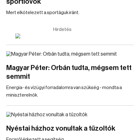
sportlövők
Mert elkötelezett a sportáguk iránt.
Hirdetés
Magyar Péter: Orbán tudta, mégsem tett
semmit
Energia- és vízügyi forradalomra van szükség - mondta a
miniszterelnök.
Nyéstai házhoz vonultak a tűzoltók
Encsről érkezett a segítség.