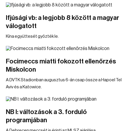
Ifjúsági vb: a legjobb 8 között a magyar
válogatott
Kína együttesét győzték le.
Focimeccs miatti fokozott ellenőrzés
Miskolcon
A DVTK Stadionban augusztus 6-án csap össze a Hapoel Tel
Aviv és a Katowice.
NB I: változások a 3. forduló
programjában
A Debrecen meccsét is érinti az MLSZ ajánlása.