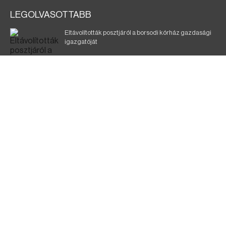
LEGOLVASOTTABB
Eltávolították posztjáról a borsodi kórház gazdasági
igazgatóját
Holttest Miskolcon: nem tudják, ki lehet
Szélerőmű-fejlesztést tervez a TISZA-kormány
Kigyulladt egy épület Tokajban
A KDNP szerint a TISZA-kormány nem tett semmit