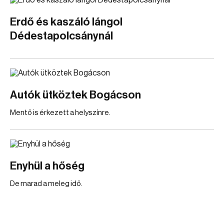
Erdő és kaszáló lángol
Dédestapolcsánynál
Autók ütköztek Bogácson
Mentő is érkezett a helyszínre.
Enyhül a hőség
De marad a meleg idő.