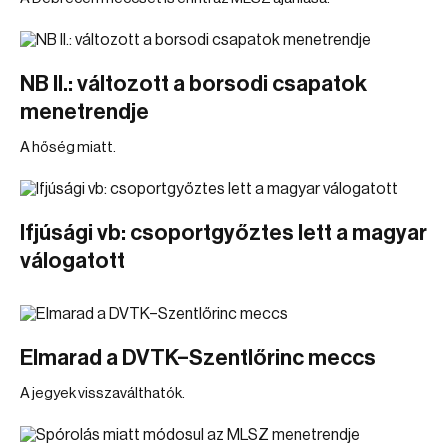
NB II.: változott a borsodi csapatok
menetrendje
A hőség miatt.
Ifjúsági vb: csoportgyőztes lett a magyar
válogatott
Elmarad a DVTK–Szentlőrinc meccs
A jegyek visszaválthatók.