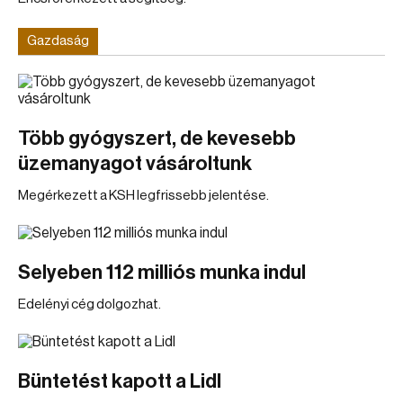
Gazdaság
Több gyógyszert, de kevesebb
üzemanyagot vásároltunk
Megérkezett a KSH legfrissebb jelentése.
Selyeben 112 milliós munka indul
Edelényi cég dolgozhat.
Büntetést kapott a Lidl