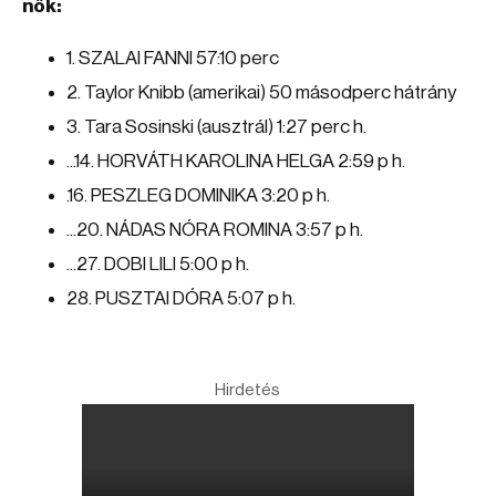
nők:
1. SZALAI FANNI 57:10 perc
2. Taylor Knibb (amerikai) 50 másodperc hátrány
3. Tara Sosinski (ausztrál) 1:27 perc h.
...14. HORVÁTH KAROLINA HELGA 2:59 p h.
.16. PESZLEG DOMINIKA 3:20 p h.
...20. NÁDAS NÓRA ROMINA 3:57 p h.
...27. DOBI LILI 5:00 p h.
28. PUSZTAI DÓRA 5:07 p h.
Hirdetés