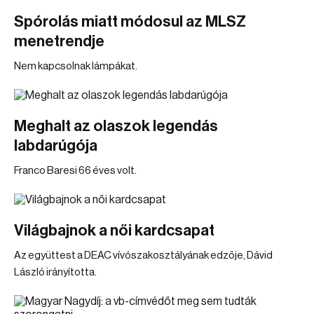
Spórolás miatt módosul az MLSZ
menetrendje
Nem kapcsolnak lámpákat.
Meghalt az olaszok legendás
labdarúgója
Franco Baresi 66 éves volt.
Világbajnok a női kardcsapat
Az együttest a DEAC vívószakosztályának edzője, Dávid
László irányította.