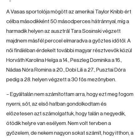
A Vasas sportolója mögött az amerikai Taylor Knibb ért
célba másodikként 50 másodperces hátránnyal, míg a
harmadik helyen az ausztrál Tara Sosinski végzett
majdnem másfél perccel elmaradva a győztes időtől. A
női fináléban érdekelt további magyar résztvevők közül
Horváth Karolina Helga a 14., Peszleg Dominika a 16.,
Nádas Nóra Romina a 20., Dobi Lili a 27., Pusztai Dóra
pedig a 28. helyen végzett a 30 fős mezőnyben.
– Egyáltalán nem számítottam arra, hogy ezt meg fogom
nyerni, sőt, az első hatban gondolkodtam és
előzetesen azt számolgattuk, hogy talán a negyedik,
ötödik helyre van esélyem. Nem volt tervben a
győzelem, de nekem nagyon sokat számít, hogy itthon, a