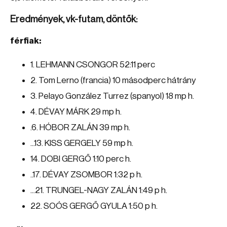
Eredmények, vk-futam, döntők:
férfiak:
1. LEHMANN CSONGOR 52:11 perc
2. Tom Lerno (francia) 10 másodperc hátrány
3. Pelayo González Turrez (spanyol) 18 mp h.
4. DÉVAY MÁRK 29 mp h.
.6. HÓBOR ZALÁN 39 mp h.
...13. KISS GERGELY 59 mp h.
14. DOBI GERGŐ 1:10 perc h.
..17. DÉVAY ZSOMBOR 1:32 p h.
...21. TRUNGEL-NAGY ZALÁN 1:49 p h.
22. SOÓS GERGŐ GYULA 1:50 p h.