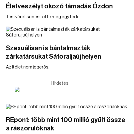
Életveszélyt okozó támadás Ózdon
Testvérét sebesítette meg egy férfi.
Szexuálisan is bántalmazták
zárkatársukat Sátoraljaújhelyen
Az ítélet nem jogerős.
Hirdetés
REpont: több mint 100 millió gyűlt össze
a rászorulóknak