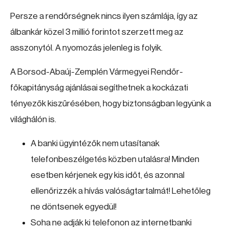
Persze a rendőrségnek nincs ilyen számlája, így az
álbankár közel 3 millió forintot szerzett meg az
asszonytól. A nyomozás jelenleg is folyik.
A Borsod-Abaúj-Zemplén Vármegyei Rendőr-
főkapitányság ajánlásai segíthetnek a kockázati
tényezők kiszűrésében, hogy biztonságban legyünk a
világhálón is.
A banki ügyintézők nem utasítanak
telefonbeszélgetés közben utalásra! Minden
esetben kérjenek egy kis időt, és azonnal
ellenőrizzék a hívás valóságtartalmát! Lehetőleg
ne döntsenek egyedül!
Soha ne adják ki telefonon az internetbanki