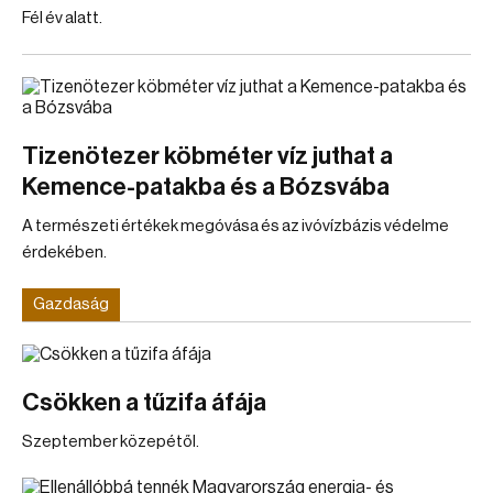
Fél év alatt.
Tizenötezer köbméter víz juthat a
Kemence-patakba és a Bózsvába
A természeti értékek megóvása és az ivóvízbázis védelme
érdekében.
Gazdaság
Csökken a tűzifa áfája
Szeptember közepétől.