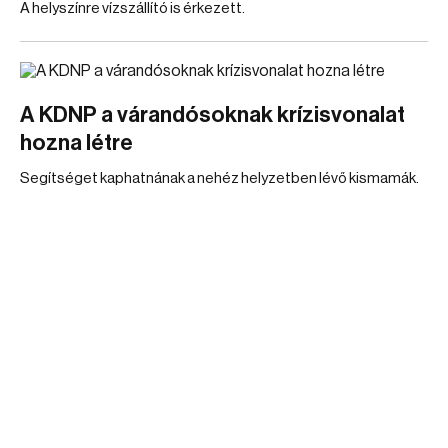
A helyszínre vízszállító is érkezett.
A KDNP a várandósoknak krízisvonalat
hozna létre
Segítséget kaphatnának a nehéz helyzetben lévő kismamák.