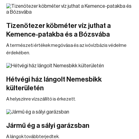
Tizenötezer köbméter víz juthat a
Kemence-patakba és a Bózsvába
A természeti értékek megóvása és az ivóvízbázis védelme
érdekében.
Hétvégi ház lángolt Nemesbikk
külterületén
A helyszínre vízszállító is érkezett.
Jármű ég a sályi garázsban
A lángok továbbterjedtek.