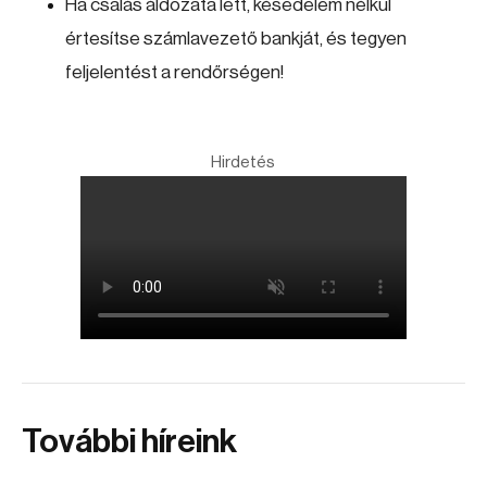
Ha csalás áldozata lett, késedelem nélkül
értesítse számlavezető bankját, és tegyen
feljelentést a rendőrségen!
Hirdetés
További híreink