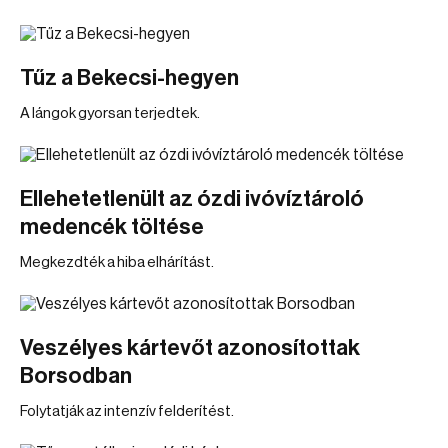
Tűz a Bekecsi-hegyen
A lángok gyorsan terjedtek.
Ellehetetlenült az ózdi ivóvíztároló
medencék töltése
Megkezdték a hiba elhárítást.
Veszélyes kártevőt azonosítottak
Borsodban
Folytatják az intenzív felderítést.