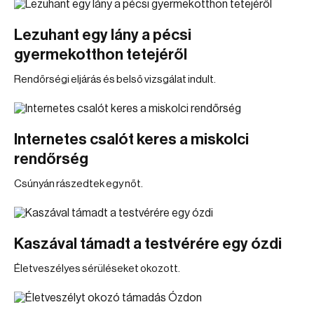
Lezuhant egy lány a pécsi
gyermekotthon tetejéről
Rendőrségi eljárás és belső vizsgálat indult.
Internetes csalót keres a miskolci
rendőrség
Csúnyán rászedtek egy nőt.
Kaszával támadt a testvérére egy ózdi
Életveszélyes sérüléseket okozott.