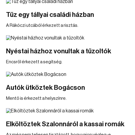
Tűz egy tállyai családi házban
A Rákóczi utcából érkezett a risztás.
Nyéstai házhoz vonultak a tűzoltók
Encsről érkezett a segítség.
Autók ütköztek Bogácson
Mentő is érkezett a helyszínre.
Elköltöztek Szalonnáról a kassai romák
Az még nem teljesen tisztázott, hogy vajon végleg-e.