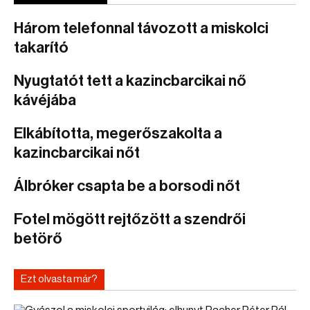
Három telefonnal távozott a miskolci
takarító
Nyugtatót tett a kazincbarcikai nő
kávéjába
Elkábította, megerőszakolta a
kazincbarcikai nőt
Álbróker csapta be a borsodi nőt
Fotel mögött rejtőzött a szendrői
betörő
Ezt olvasta már?