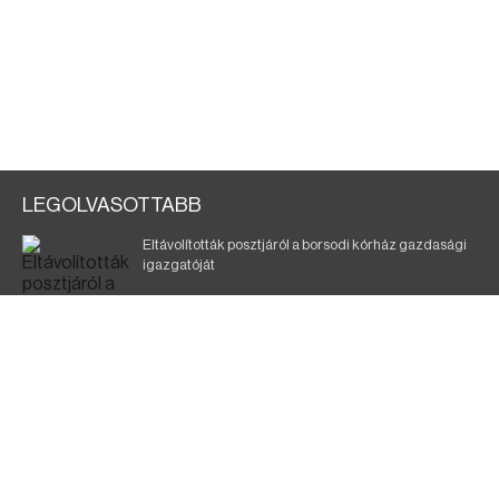
LEGOLVASOTTABB
Eltávolították posztjáról a borsodi kórház gazdasági
igazgatóját
Szélerőmű-fejlesztést tervez a TISZA-kormány
Kigyulladt egy épület Tokajban