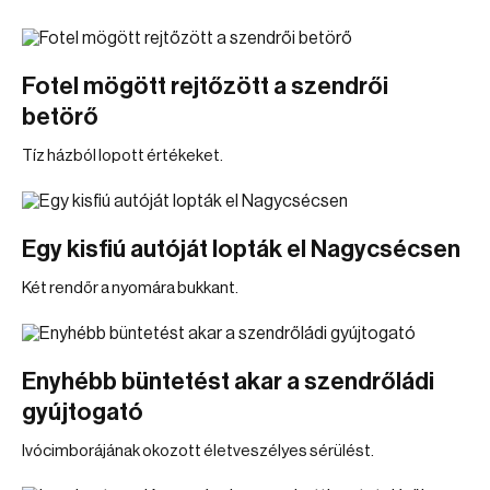
Fotel mögött rejtőzött a szendrői
betörő
Tíz házból lopott értékeket.
Egy kisfiú autóját lopták el Nagycsécsen
Két rendőr a nyomára bukkant.
Enyhébb büntetést akar a szendrőládi
gyújtogató
Ivócimborájának okozott életveszélyes sérülést.