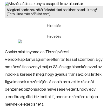
A legfontosabb hozzáférési adatokat senkinek se adjuk meg!
(Fotó: Illusztráció/Pikist.com)
Hirdetés
Hirdetés
Csalás miatt nyomoz a Tiszaújvárosi
Rendőrkapitányság ismeretlen tettessel szemben. Egy
mezőcsáti asszonyt május 23-án egy álbankár azzal az
indokkal keresett meg, hogy gyanús tranzakcióra lettek
figyelmesek a számláján. A csaló arra vette rá a nőt
pénzének biztonságba helyezése végett, hogy egy
„rendőrség által biztosított”, anonim számlára utaljon,
melynek eleget is tett.