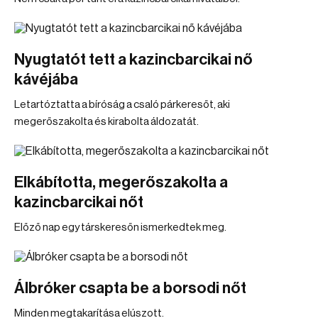
Nyugtatót tett a kazincbarcikai nő
kávéjába
Letartóztatta a bíróság a csaló párkeresőt, aki
megerőszakolta és kirabolta áldozatát.
Elkábította, megerőszakolta a
kazincbarcikai nőt
Előző nap egy társkeresőn ismerkedtek meg.
Álbróker csapta be a borsodi nőt
Minden megtakarítása elúszott.