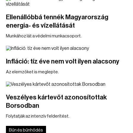
Ellenállóbbá tennék Magyarország
energia- és vízellátását
Munkához lát a védelmi munkacsoport.
Infláció: tíz éve nem volt ilyen alacsony
Az elemzőket is meglepte.
Veszélyes kártevőt azonosítottak
Borsodban
Folytatják az intenzív felderítést.
Bűn és bűnhődés