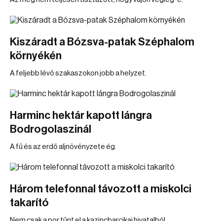
Kiszáradt a Bózsva-patak Széphalom
környékén
A feljebb lévő szakaszokon jobb a helyzet.
Harminc hektár kapott lángra
Bodrogolaszinál
A fű és az erdő aljnövényzete ég.
Három telefonnal távozott a miskolci
takarító
Nem csak a por tűnt el a kazincbarcikai hivatalból.