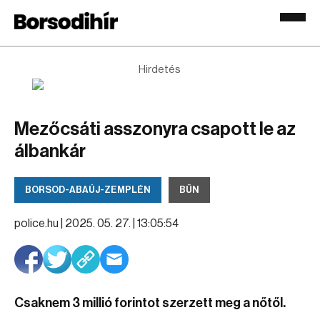
Hirdetés
Mezőcsáti asszonyra csapott le az
álbankár
BORSOD-ABAÚJ-ZEMPLÉN
BŰN
police.hu |
2025. 05. 27. | 13:05:54
Csaknem 3 millió forintot szerzett meg a nőtől.