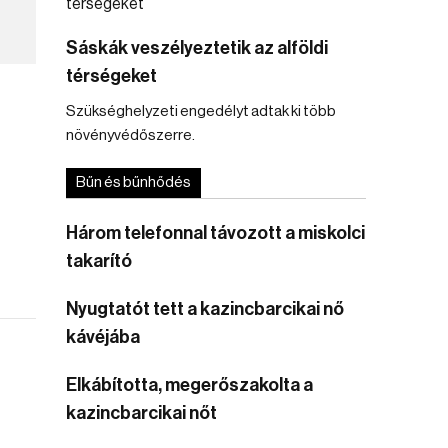
Sáskák veszélyeztetik az alföldi
térségeket
Szükséghelyzeti engedélyt adtak ki több
növényvédőszerre.
Bűn és bűnhődés
Három telefonnal távozott a miskolci
takarító
Nyugtatót tett a kazincbarcikai nő
kávéjába
Elkábította, megerőszakolta a
kazincbarcikai nőt