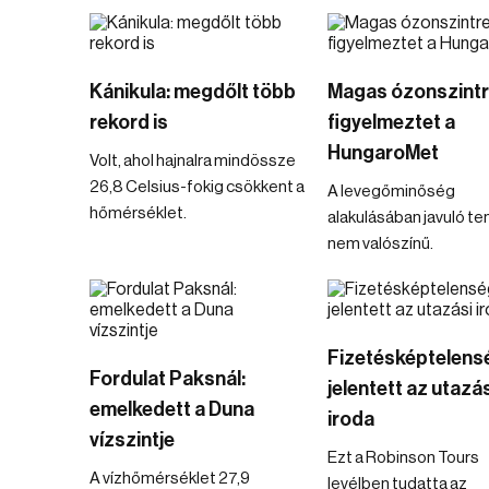
Kánikula: megdőlt több
Magas ózonszint
rekord is
figyelmeztet a
HungaroMet
Volt, ahol hajnalra mindössze
26,8 Celsius-fokig csökkent a
A levegőminőség
hőmérséklet.
alakulásában javuló t
nem valószínű.
Fizetésképtelens
Fordulat Paksnál:
jelentett az utazás
emelkedett a Duna
iroda
vízszintje
Ezt a Robinson Tours
A vízhőmérséklet 27,9
levélben tudatta az