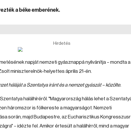
evezték a béke emberének.
Hirdetés
emetésének napját nemzeti gyásznappá nyilvánítja – mondta a
olt miniszterelnök-helyettes április 21-én.
et háláját a Szentatya iránt és a nemzet gyászát – közölte.
 Szentatya halálhíréről. "Magyarország hálás lehet a Szentaty
zen háromszor is fölkereste a magyarságot. Nemzeti
atása során, majd Budapestre, az Eucharisztikus Kongresszusr
ra" – idézte fel. Amikor értesült a halálhírről, mind a magyar