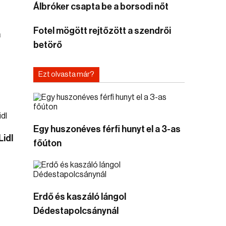
Álbróker csapta be a borsodi nőt
Fotel mögött rejtőzött a szendrői
a
betörő
Ezt olvasta már?
Egy huszonéves férfi hunyt el a 3-as
Lidl
főúton
Erdő és kaszáló lángol
Dédestapolcsánynál