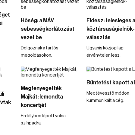
éget
Hőség: a MÁV
Fidesz: felesleges 
i
sebességkorlátozást
köztársaságielnök-
vezet be
választás
Dolgoznak a tartós
Ugyanis közjogilag
megoldásokon.
érvénytelen lesz.
Büntetést kapott a 
Megfenyegették
Megtévesztő módon
li
Majkát; lemondta
kummunikált a cég.
ívtak
koncertjét
Erdélyben lépett volna
színpadra.