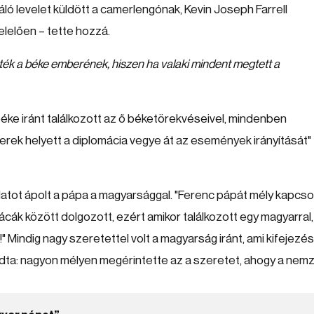
áló levelet küldött a camerlengónak, Kevin Joseph Farrell
lelően – tette hozzá.
ték a béke emberének, hiszen ha valaki mindent megtett a
ke iránt találkozott az ő béketörekvéseivel, mindenben
erek helyett a diplomácia vegye át az események irányítását"
olatot ápolt a pápa a magyarsággal. "Ferenc pápát mély kapcso
ák között dolgozott, ezért amikor találkozott egy magyarral,
" Mindig nagy szeretettel volt a magyarság iránt, ami kifejezé
ondta: nagyon mélyen megérintette az a szeretet, ahogy a nem