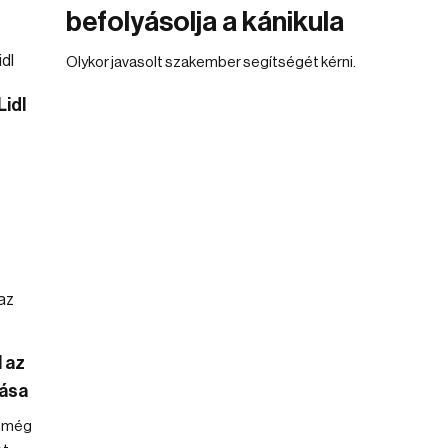
befolyásolja a kánikula
Olykor javasolt szakember segítségét kérni.
Lidl
l az
tása
a még