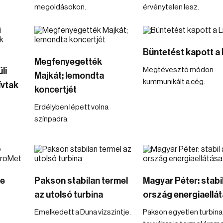
megoldásokon.
érvénytelen lesz.
Büntetést kapott a 
Megfenyegették
Megtévesztő módon
li
Majkát; lemondta
kummunikált a cég.
ívtak
koncertjét
Erdélyben lépett volna
színpadra.
re
Pakson stabilan termel
Magyar Péter: stabi
az utolsó turbina
ország energiaellá
Emelkedett a Duna vízszintje.
Pakson egyetlen turbin