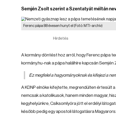
Semjén Zsolt szerint a Szentatyát méltán n
Ferenc pápa 88 évesen hunyt el
(Fotó: MTI-archív)
Hirdetés
A kormány döntést hoz arról, hogy Ferenc pápa t
kormány.hu-nak a pápa halálhíre kapcsán Semjén Zs
Ez megfelel a hagyományoknak és kifejezi a nemz
A KDNP elnöke kifejtette, megrendülten értesült a
nemcsak a katolikusok, hanem minden magyar, his
kegyhelyünkre, Csíksomlyóra jött el erdélyi látog
később pedig egy apostoli látogatásra Magyarország