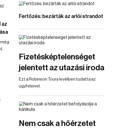
Fertőzés: bezárták az arlói strandot
l az
tása
a még
t.
Fizetésképtelenséget
jelentett az utazási iroda
Ezt a Robinson Tours levélben tudatta az
ügyfeleivel.
a
Nem csak a hőérzetet