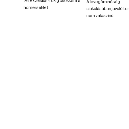
26,8 Celsius-fokig csökkent a
A levegőminőség
hőmérséklet.
alakulásában javuló t
nem valószínű.