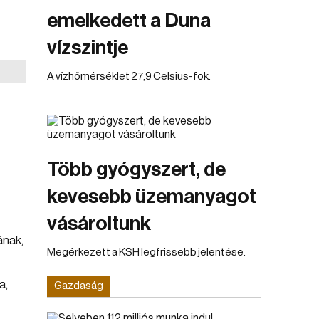
emelkedett a Duna
vízszintje
A vízhőmérséklet 27,9 Celsius-fok.
Több gyógyszert, de
kevesebb üzemanyagot
vásároltunk
ának,
Megérkezett a KSH legfrissebb jelentése.
a,
Gazdaság