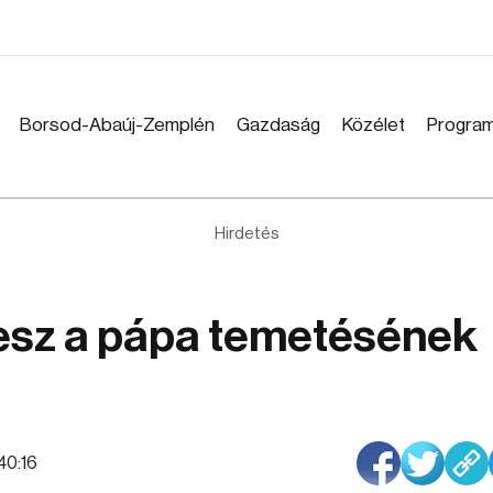
Borsod-Abaúj-Zemplén
Gazdaság
Közélet
Progra
Hirdetés
esz a pápa temetésének
:40:16