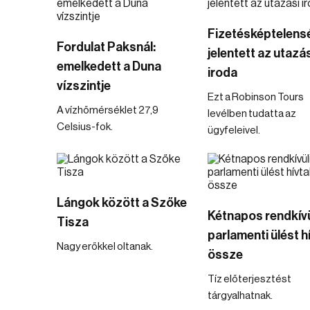
Fizetésképtelens
Fordulat Paksnál:
jelentett az utazás
emelkedett a Duna
iroda
vízszintje
Ezt a Robinson Tours
A vízhőmérséklet 27,9
levélben tudatta az
Celsius-fok.
ügyfeleivel.
Lángok között a Szőke
Kétnapos rendkívü
Tisza
parlamenti ülést h
Nagy erőkkel oltanak.
össze
Tíz előterjesztést
tárgyalhatnak.