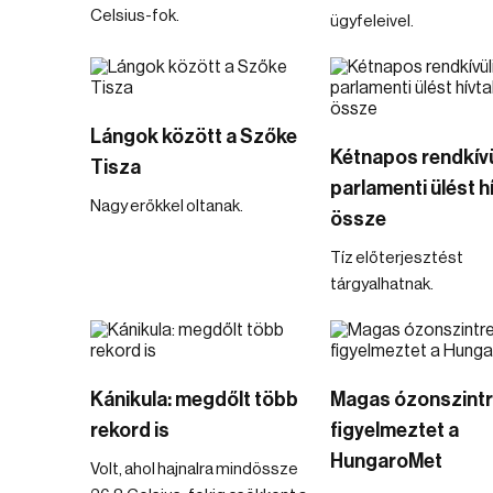
Celsius-fok.
ügyfeleivel.
Lángok között a Szőke
Kétnapos rendkívü
Tisza
parlamenti ülést h
Nagy erőkkel oltanak.
össze
Tíz előterjesztést
tárgyalhatnak.
Kánikula: megdőlt több
Magas ózonszint
rekord is
figyelmeztet a
HungaroMet
Volt, ahol hajnalra mindössze