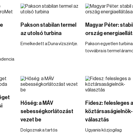
re
Pakson stabilan termel
Magyar Péter: stabi
az utolsó turbina
ország energiaellá
Emelkedett a Duna vízszintje.
Pakson egyetlen turbin
tovvábra is termel áramo
endencia
éget
Hőség: a MÁV
Fidesz: felesleges 
i
sebességkorlátozást
köztársaságielnök-
vezet be
választás
Dolgoznak a tartós
Ugyanis közjogilag