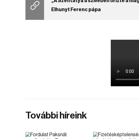
„A Szentatya a szívében őrizte a ma
Elhunyt Ferenc pápa
További híreink