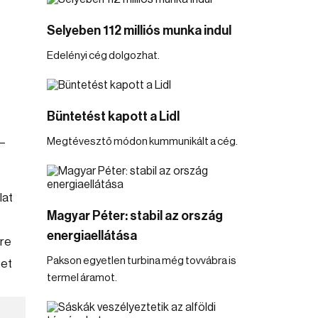
Selyeben 112 milliós munka indul
Edelényi cég dolgozhat.
Büntetést kapott a Lidl
 –
Megtévesztő módon kummunikált a cég.
lat
Magyar Péter: stabil az ország
energiaellátása
sre
Pakson egyetlen turbina még tovvábra is
zet
termel áramot.