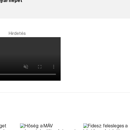
gyar népet”
Hirdetés