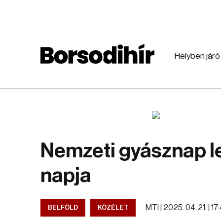
Helyben járó
Nemzeti gyásznap l
napja
MTI |
2025. 04. 21. | 17
BELFÖLD
KÖZÉLET