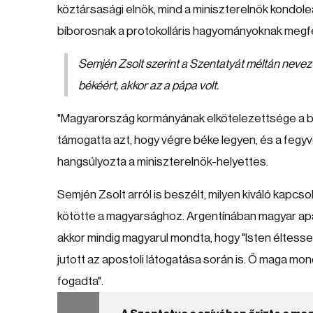
köztársasági elnök, mind a miniszterelnök kondole
bíborosnak a protokolláris hagyományoknak megfe
Semjén Zsolt szerint a Szentatyát méltán nevez
békéért, akkor az a pápa volt.
"Magyarország kormányának elkötelezettsége a bé
támogatta azt, hogy végre béke legyen, és a fegyv
hangsúlyozta a miniszterelnök-helyettes.
Semjén Zsolt arról is beszélt, milyen kiváló kapcs
kötötte a magyarsághoz. Argentínában magyar apác
akkor mindig magyarul mondta, hogy "Isten éltesse!
jutott az apostoli látogatása során is. Ő maga m
fogadta".