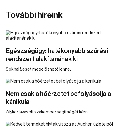
További híreink
Egészségügy: hatékonyabb szűrési
rendszert alakítanának ki
Sok haláleset megelőzhető lenne.
Nem csak a hőérzetet befolyásolja a
kánikula
Olykor javasolt szakember segítségét kérni.