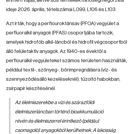
érintett vajas, illetve sós termékek minőségmegőrzési
ideje 2026. április, tételszámai L099, L106 és L103.
Azt írták, hogy a perflouroktánsav (PFOA) vegyület a
perfluoralkil anyagok (PFAS) csoportjába tartozik,
amelyek hidrofób alkil-láncból és hidrofil végcsoportból
álló felületaktív anyagok. Az 1940-es évektől a
perflouralkil vegyületeket számos területen használták,
például textil-, szőnyeg-, bőrimpregnálásra (víz- és
szennyeződésálló kezeléseknél); tűzoltó habokban,
zsírpapír készítésénél.
Az élelmiszerekbe a vízi és szárazföldi
élelmiszerláncban történő bioakkumuláció
révén és élelmiszerrel érintkező (például
csomagoló) anyagokból kerülhetnek. A lakosság