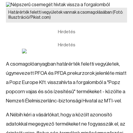
Határérték feletti vegyületek vannak a csomagolásában
(Fotó:
Illusztráció/Pikist.com)
Hirdetés
Hirdetés
A csomagolóanyagban határérték feletti vegyületek,
úgynevezett PFOA és PFDA prekurzorok jelenléte miatt
a Popz Europe Kft. visszahívta a forgalomból a "Popz
popcorn vajas és sós ízesítésű" termékeket - közölte a
Nemzeti Élelmiszerlánc-biztonsági Hivatal az MTI-vel.
A Nébih kéri a vásárlókat, hogy a közölt azonosító
adatokkal megegyező termékeket ne fogyasszák el, az