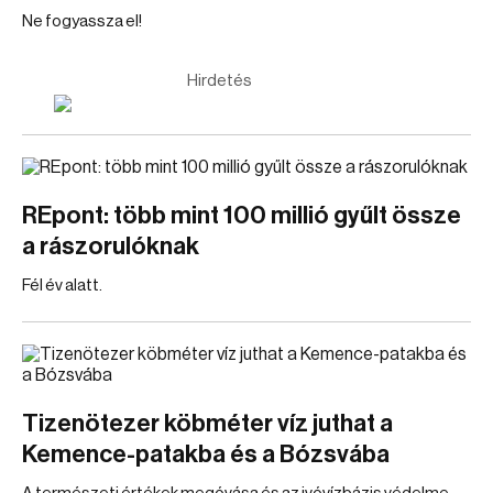
Ne fogyassza el!
Hirdetés
REpont: több mint 100 millió gyűlt össze
a rászorulóknak
Fél év alatt.
Tizenötezer köbméter víz juthat a
Kemence-patakba és a Bózsvába