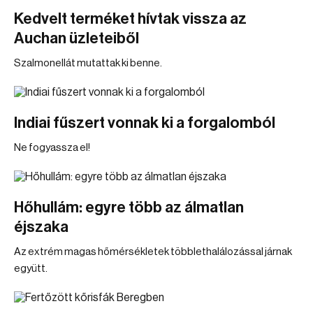
Kedvelt terméket hívtak vissza az
Auchan üzleteiből
Szalmonellát mutattak ki benne.
Indiai fűszert vonnak ki a forgalomból
Ne fogyassza el!
Hőhullám: egyre több az álmatlan
éjszaka
Az extrém magas hőmérsékletek többlethalálozással járnak
együtt.