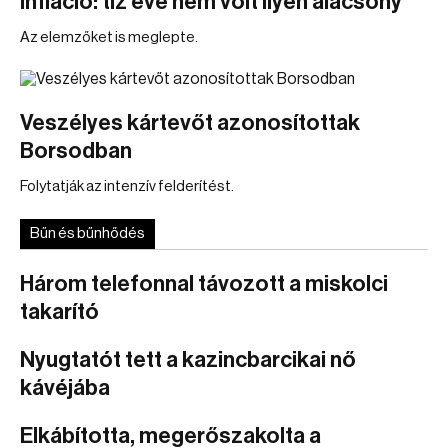
Infláció: tíz éve nem volt ilyen alacsony
Az elemzőket is meglepte.
Veszélyes kártevőt azonosítottak
Borsodban
Folytatják az intenzív felderítést.
Bűn és bűnhődés
Három telefonnal távozott a miskolci
takarító
Nyugtatót tett a kazincbarcikai nő
kávéjába
Elkábította, megerőszakolta a