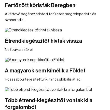
Fertőzött kőrisfák Beregben
A kártevő bogár az érintett területen megtelepedett, és
szaporodik.
Étrendkiegészítőt hívtak vissza
Ne fogyasszák el!
A magyarok sem kímélik a Földet
Rosszabbul teljesítettünk, mint a globális átlag.
Több étrend-kiegészítőt vontak ki a
forgalomból