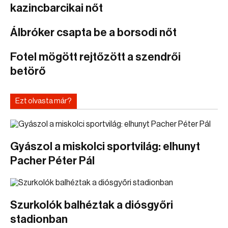
kazincbarcikai nőt
Álbróker csapta be a borsodi nőt
Fotel mögött rejtőzött a szendrői
betörő
Ezt olvasta már?
Gyászol a miskolci sportvilág: elhunyt
Pacher Péter Pál
Szurkolók balhéztak a diósgyőri
stadionban