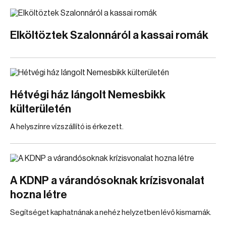
Elköltöztek Szalonnáról a kassai romák
Hétvégi ház lángolt Nemesbikk
külterületén
A helyszínre vízszállító is érkezett.
A KDNP a várandósoknak krízisvonalat
hozna létre
Segítséget kaphatnának a nehéz helyzetben lévő kismamák.