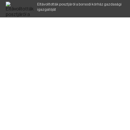
Eltávolították posztjáról a borsodi kórház gazdasági
igazgatóját
Holttest Miskolcon: nem tudják, ki lehet
Éjszakai fürdőzés várja a vendégeket Borsodban is
Szélerőmű-fejlesztést tervez a TISZA-kormány
Jó ütemben halad a Mezőzombor–Nyíregyháza
vasútvonal felújítása