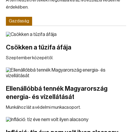
A természeti értékek megóvása és az ivóvízbázis védelme
érdekében.
Gazdaság
Csökken a tűzifa áfája
Szeptember közepétől.
Ellenállóbbá tennék Magyarország
energia- és vízellátását
Munkához lát a védelmi munkacsoport.