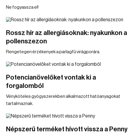
Ne fogyassza el!
Rossz hír az allergiásoknak: nyakunkon a
pollenszezon
Rengetegen érzékenyek a parlagfű virágporára.
Potencianövelőket vontak ki a
forgalomból
Vényköteles gyógyszerekben alkalmazott hatóanyagokat
tartalmaznak.
Népszerű terméket hívott vissza a Penny