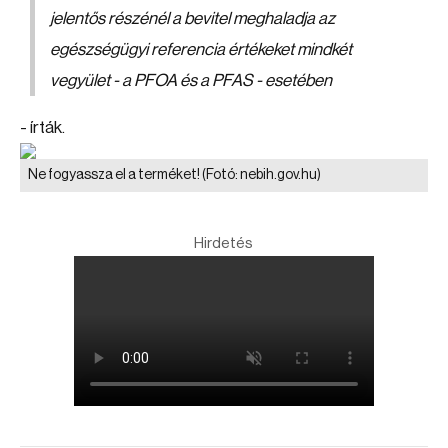
jelentős részénél a bevitel meghaladja az
egészségügyi referencia értékeket mindkét
vegyület - a PFOA és a PFAS - esetében
- írták.
Ne fogyassza el a terméket!
(Fotó: nebih.gov.hu)
Hirdetés