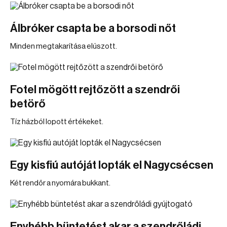
Álbróker csapta be a borsodi nőt
Minden megtakarítása elúszott.
Fotel mögött rejtőzött a szendrői
betörő
Tíz házból lopott értékeket.
Egy kisfiú autóját lopták el Nagycsécsen
Két rendőr a nyomára bukkant.
Enyhébb büntetést akar a szendrőládi