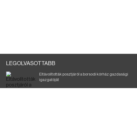
LEGOLVASOTTABB
Eltávolították posztjáról a borsodi kórház gazdasági
igazgatóját
Holttest Miskolcon: nem tudják, ki lehet
Szélerőmű-fejlesztést tervez a TISZA-kormány