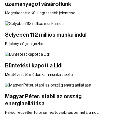
üzemanyagot vásároltunk
Megérkezett a KSH legfrissebb jelentése.
Selyeben 112 milliós munka indul
Edelényi cég dolgozhat.
Büntetést kapott a Lidl
Megtévesztő módon kummunikált a cég.
Magyar Péter: stabil az ország
energiaellátása
Pakson egyetlen turbina még tovvábra is termel áramot.