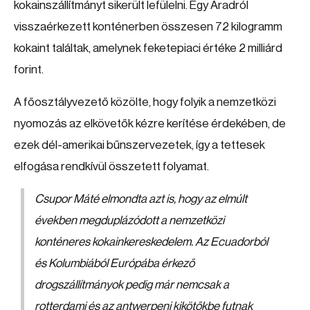
kokainszállítmányt sikerült lefülelni. Egy Aradról
visszaérkezett konténerben összesen 72 kilogramm
kokaint találtak, amelynek feketepiaci értéke 2 milliárd
forint.
A főosztályvezető közölte, hogy folyik a nemzetközi
nyomozás az elkövetők kézre kerítése érdekében, de
ezek dél-amerikai bűnszervezetek, így a tettesek
elfogása rendkívül összetett folyamat.
Csupor Máté elmondta azt is, hogy az elmúlt
években megduplázódott a nemzetközi
konténeres kokainkereskedelem. Az Ecuadorból
és Kolumbiából Európába érkező
drogszállítmányok pedig már nemcsak a
rotterdami és az antwerpeni kikötőkbe futnak