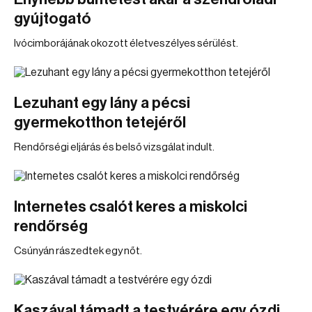
gyújtogató
Ivócimborájának okozott életveszélyes sérülést.
Lezuhant egy lány a pécsi
gyermekotthon tetejéről
Rendőrségi eljárás és belső vizsgálat indult.
Internetes csalót keres a miskolci
rendőrség
Csúnyán rászedtek egy nőt.
Kaszával támadt a testvérére egy ózdi