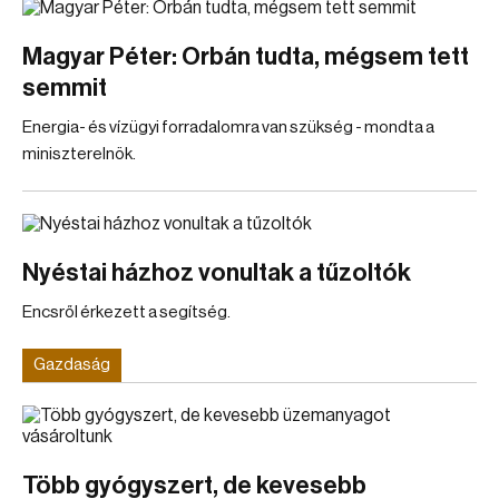
Magyar Péter: Orbán tudta, mégsem tett
semmit
Energia- és vízügyi forradalomra van szükség - mondta a
miniszterelnök.
Nyéstai házhoz vonultak a tűzoltók
Encsről érkezett a segítség.
Gazdaság
Több gyógyszert, de kevesebb