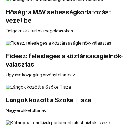
Hőség: a MÁV sebességkorlátozást
vezet be
Dolgoznak a tartós megoldásokon.
Fidesz: felesleges a köztársaságielnök-
választás
Ugyanis közjogilag érvénytelen lesz.
Lángok között a Szőke Tisza
Nagy erőkkel oltanak.