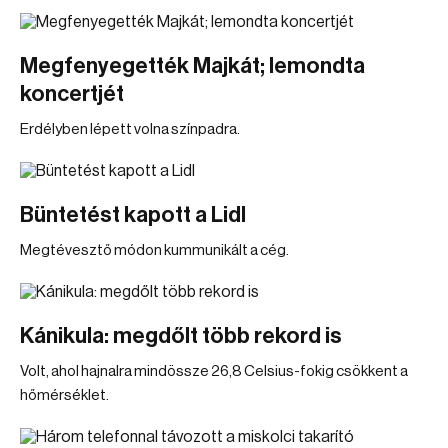
Megfenyegették Majkát; lemondta
koncertjét
Erdélyben lépett volna színpadra.
Büntetést kapott a Lidl
Megtévesztő módon kummunikált a cég.
Kánikula: megdőlt több rekord is
Volt, ahol hajnalra mindössze 26,8 Celsius-fokig csökkent a
hőmérséklet.