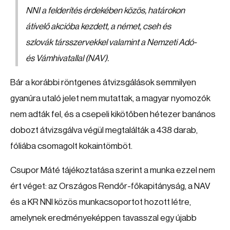
NNI a felderítés érdekében közös, határokon
átívelő akcióba kezdett, a német, cseh és
szlovák társszervekkel valamint a Nemzeti Adó-
és Vámhivatallal (NAV).
Bár a korábbi röntgenes átvizsgálások semmilyen
gyanúra utaló jelet nem mutattak, a magyar nyomozók
nem adták fel, és a csepeli kikötőben hétezer banános
dobozt átvizsgálva végül megtalálták a 438 darab,
fóliába csomagolt kokaintömböt.
Csupor Máté tájékoztatása szerint a munka ezzel nem
ért véget: az Országos Rendőr-főkapitányság, a NAV
és a KR NNI közös munkacsoportot hozott létre,
amelynek eredményeképpen tavasszal egy újabb