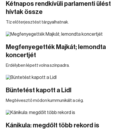
Kétnapos rendkívüli parlamenti ülést
hívtak össze
Tíz előterjesztést tárgyalhatnak.
Megfenyegették Majkát; lemondta
koncertjét
Erdélyben lépett volna színpadra.
Büntetést kapott a Lidl
Megtévesztő módon kummunikált a cég.
Kánikula: megdőlt több rekord is