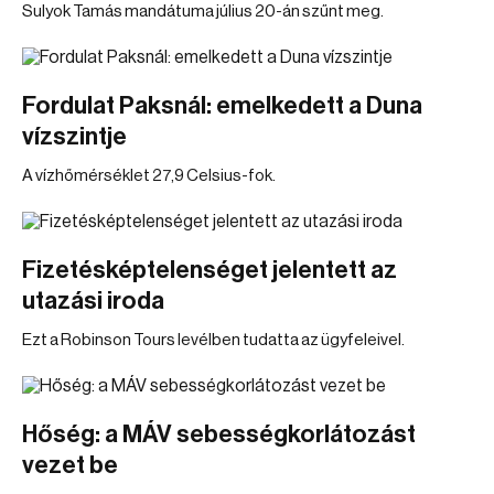
Sulyok Tamás mandátuma július 20-án szűnt meg.
Fordulat Paksnál: emelkedett a Duna
vízszintje
A vízhőmérséklet 27,9 Celsius-fok.
Fizetésképtelenséget jelentett az
utazási iroda
Ezt a Robinson Tours levélben tudatta az ügyfeleivel.
Hőség: a MÁV sebességkorlátozást
vezet be