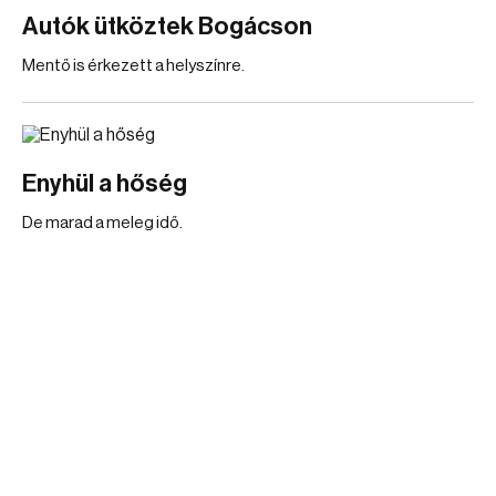
Autók ütköztek Bogácson
Mentő is érkezett a helyszínre.
Enyhül a hőség
De marad a meleg idő.