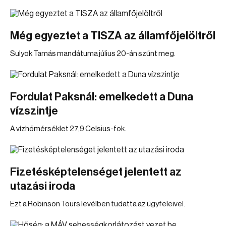
Még egyeztet a TISZA az államfőjelöltről
Sulyok Tamás mandátuma július 20-án szűnt meg.
Fordulat Paksnál: emelkedett a Duna
vízszintje
A vízhőmérséklet 27,9 Celsius-fok.
Fizetésképtelenséget jelentett az
utazási iroda
Ezt a Robinson Tours levélben tudatta az ügyfeleivel.