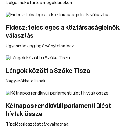
Dolgoznak a tartós megoldásokon.
Fidesz: felesleges a köztársaságielnök-
választás
Ugyanis közjogilag érvénytelen lesz.
Lángok között a Szőke Tisza
Nagy erőkkel oltanak.
Kétnapos rendkívüli parlamenti ülést
hívtak össze
Tíz előterjesztést tárgyalhatnak.