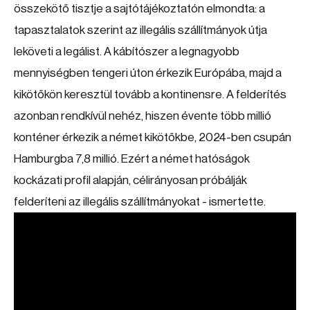
összekötő tisztje a sajtótájékoztatón elmondta: a
tapasztalatok szerint az illegális szállítmányok útja
leköveti a legálist. A kábítószer a legnagyobb
mennyiségben tengeri úton érkezik Európába, majd a
kikötőkön keresztül tovább a kontinensre. A felderítés
azonban rendkívül nehéz, hiszen évente több millió
konténer érkezik a német kikötőkbe, 2024-ben csupán
Hamburgba 7,8 millió. Ezért a német hatóságok
kockázati profil alapján, célirányosan próbálják
felderíteni az illegális szállítmányokat - ismertette.