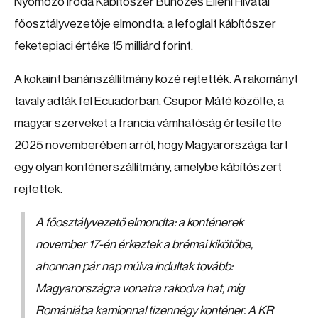
Nyomozó Iroda Kábítószer Bűnözés Elleni Hivatal
főosztályvezetője elmondta: a lefoglalt kábítószer
feketepiaci értéke 15 milliárd forint.
A kokaint banánszállítmány közé rejtették. A rakományt
tavaly adták fel Ecuadorban. Csupor Máté közölte, a
magyar szerveket a francia vámhatóság értesítette
2025 novemberében arról, hogy Magyarországa tart
egy olyan konténerszállítmány, amelybe kábítószert
rejtettek.
A főosztályvezető elmondta: a konténerek
november 17-én érkeztek a brémai kikötőbe,
ahonnan pár nap múlva indultak tovább:
Magyarországra vonatra rakodva hat, míg
Romániába kamionnal tizennégy konténer. A KR