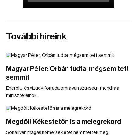
További híreink
Magyar Péter: Orbán tudta, mégsem tett
semmit
Energia- és vízügyi forradalomra van szükség - mondta a
miniszterelnök.
Megdőlt Kékestetőn is a melegrekord
Soha ilyen magas hőmérsékletet nem mértek még.