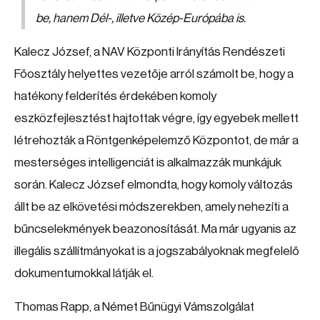
be, hanem Dél-, illetve Közép-Európába is.
Kalecz József, a NAV Központi Irányítás Rendészeti
Főosztály helyettes vezetője arról számolt be, hogy a
hatékony felderítés érdekében komoly
eszközfejlesztést hajtottak végre, így egyebek mellett
létrehozták a Röntgenképelemző Központot, de már a
mesterséges intelligenciát is alkalmazzák munkájuk
során. Kalecz József elmondta, hogy komoly változás
állt be az elkövetési módszerekben, amely nehezíti a
bűncselekmények beazonosítását. Ma már ugyanis az
illegális szállítmányokat is a jogszabályoknak megfelelő
dokumentumokkal látják el.
Thomas Rapp, a Német Bűnügyi Vámszolgálat