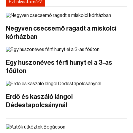
Ezt olvasta már?
Negyven csecsemő ragadt a miskolci
kórházban
Egy huszonéves férfi hunyt el a 3-as
főúton
Erdő és kaszáló lángol
Dédestapolcsánynál