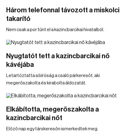
Három telefonnal távozott a miskolci
takarító
Nem csak a por tűnt el a kazincbarcikai hivatalból.
Nyugtatót tett a kazincbarcikai nő
kávéjába
Letartóztatta a bíróság a csaló párkeresőt, aki
megerőszakolta és kirabolta áldozatát.
Elkábította, megerőszakolta a
kazincbarcikai nőt
Előző nap egy társkeresőn ismerkedtek meg.