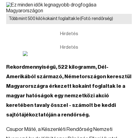
Több mint 500 kiló kokaint foglaltak le
(Fotó: rendőrség)
Hirdetés
Hirdetés
Rekordmennyiségű, 522 kilogramm, Dél-
Amerikából származó, Németországon keresztül
Magyarországra érkezett kokaint foglaltak le a
magyar hatóságok egy nemzetközi akció
keretében tavaly ősszel - számolt be keddi
sajtótájékoztatóján a rendőrség.
Csupor Máté, a Készenléti Rendőrség Nemzeti