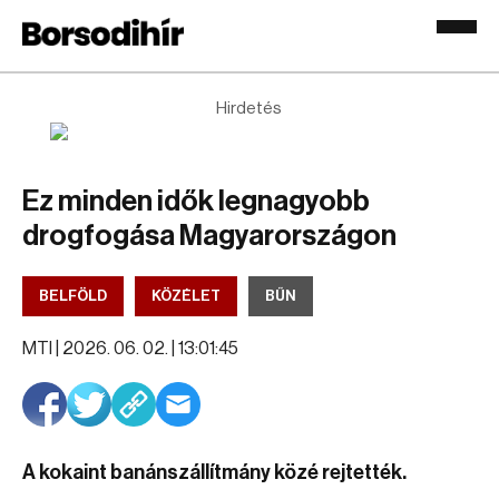
Hirdetés
Ez minden idők legnagyobb
drogfogása Magyarországon
BELFÖLD
KÖZÉLET
BŰN
MTI |
2026. 06. 02. | 13:01:45
A kokaint banánszállítmány közé rejtették.