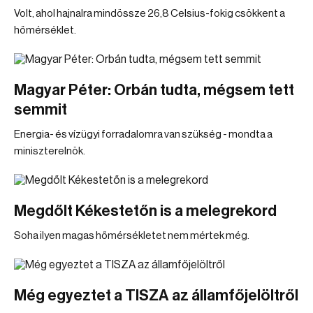
Volt, ahol hajnalra mindössze 26,8 Celsius-fokig csökkent a
hőmérséklet.
Magyar Péter: Orbán tudta, mégsem tett
semmit
Energia- és vízügyi forradalomra van szükség - mondta a
miniszterelnök.
Megdőlt Kékestetőn is a melegrekord
Soha ilyen magas hőmérsékletet nem mértek még.
Még egyeztet a TISZA az államfőjelöltről