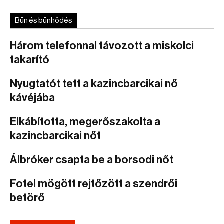
Bűn és bűnhődés
Három telefonnal távozott a miskolci
takarító
Nyugtatót tett a kazincbarcikai nő
kávéjába
Elkábította, megerőszakolta a
kazincbarcikai nőt
Álbróker csapta be a borsodi nőt
Fotel mögött rejtőzött a szendrői
betörő