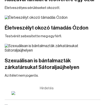
Életveszélyes sérüléseket okozott.
Életveszélyt okozó támadás Ózdon
Testvérét sebesítette meg egy férfi.
Szexuálisan is bántalmazták
zárkatársukat Sátoraljaújhelyen
Az ítélet nem jogerős.
Hirdetés