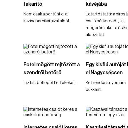
takarító
kávéjába
Nem csak a por tűnt el a
Letartóztatta a bírósá
kazincbarcikai hivatalból.
csaló párkeresőt, aki
megerőszakolta és kir
áldozatát.
Fotel mögött rejtőzött a
Egy kisfiú autóját
szendrői betörő
el Nagycsécsen
Tíz házból lopott értékeket.
Két rendőr a nyomára
bukkant.
Internetes csalót keres
Kaszával támadt 