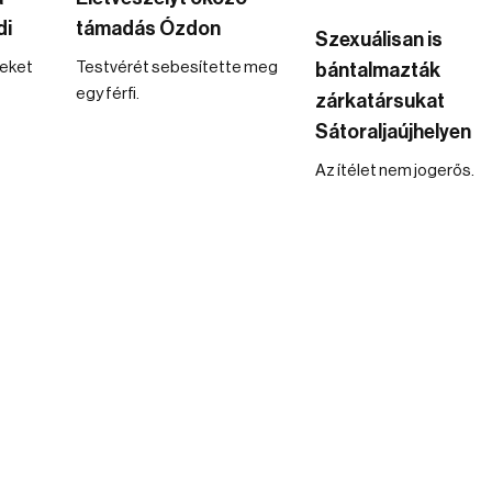
di
támadás Ózdon
Szexuálisan is
seket
Testvérét sebesítette meg
bántalmazták
egy férfi.
zárkatársukat
Sátoraljaújhelyen
Az ítélet nem jogerős.