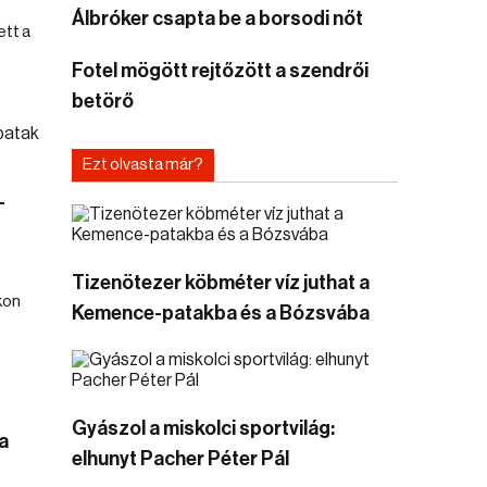
Álbróker csapta be a borsodi nőt
ett a
Fotel mögött rejtőzött a szendrői
betörő
Ezt olvasta már?
-
Tizenötezer köbméter víz juthat a
kon
Kemence-patakba és a Bózsvába
Gyászol a miskolci sportvilág:
a
elhunyt Pacher Péter Pál