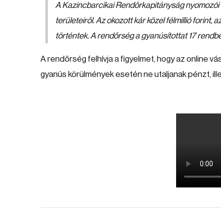
A Kazincbarcikai Rendőrkapitányság nyomozói az
területeiről. Az okozott kár közel félmillió forin
történtek. A rendőrség a gyanúsítottat 17 rendbel
A rendőrség felhívja a figyelmet, hogy az online v
gyanús körülmények esetén ne utaljanak pénzt, ill