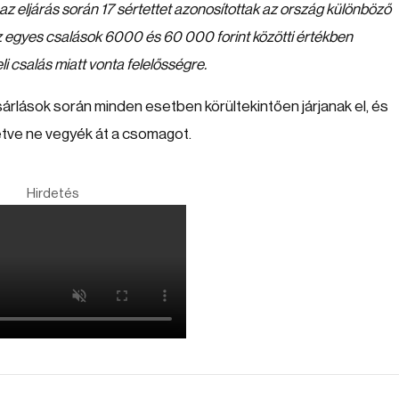
 eljárás során 17 sértettet azonosítottak az ország különböző
t, az egyes csalások 6000 és 60 000 forint közötti értékben
i csalás miatt vonta felelősségre.
ásárlások során minden esetben körültekintően járjanak el, és
etve ne vegyék át a csomagot.
Hirdetés