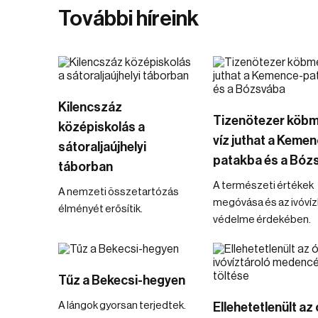
További híreink
Kilencszáz
Tizenötezer köbm
középiskolás a
víz juthat a Kemen
sátoraljaújhelyi
patakba és a Bóz
táborban
A természeti értékek
A nemzeti összetartózás
megóvása és az ivóvíz
élményét erősítik.
védelme érdekében.
Tűz a Bekecsi-hegyen
A lángok gyorsan terjedtek.
Ellehetetlenült az