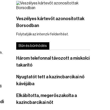
Veszélyes kártevőt azonosítottak
Borsodban
Folytatják az intenzív felderítést.
Bűn és bűnhődés
k.
Három telefonnal távozott a miskolci
takarító
Nyugtatót tett a kazincbarcikai nő
kávéjába
Elkábította, megerőszakolta a
ádi
kazincbarcikai nőt