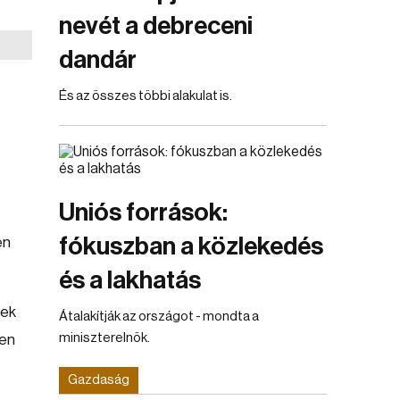
nevét a debreceni
dandár
És az összes többi alakulat is.
Uniós források:
fókuszban a közlekedés
en
és a lakhatás
bek
Átalakítják az országot - mondta a
miniszterelnök.
ően
Gazdaság