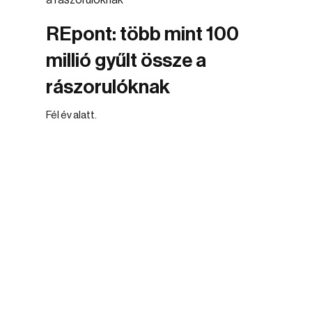
REpont: több mint 100
millió gyűlt össze a
rászorulóknak
Fél év alatt.