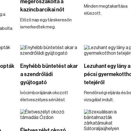
megerőszakolta a
Minden megtakarítása
kazincbarcikai nőt
elúszott.
g a
Előző nap egy társkeresőn
ismerkedtek meg.
abolta
 lopták
Enyhébb büntetést akar
Lezuhant egy lány a
a szendrőládi
pécsi gyermekotth
gyújtogató
tetejéről
Ivócimborájának okozott
Rendőrségi eljárás és b
életveszélyes sérülést.
vizsgálat indult.
a
Életveszélyt okozó