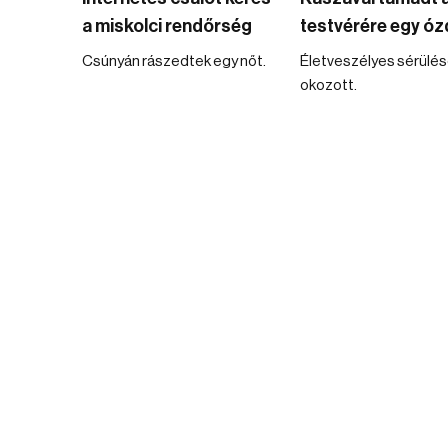
a miskolci rendőrség
testvérére egy óz
Csúnyán rászedtek egy nőt.
Életveszélyes sérülé
okozott.