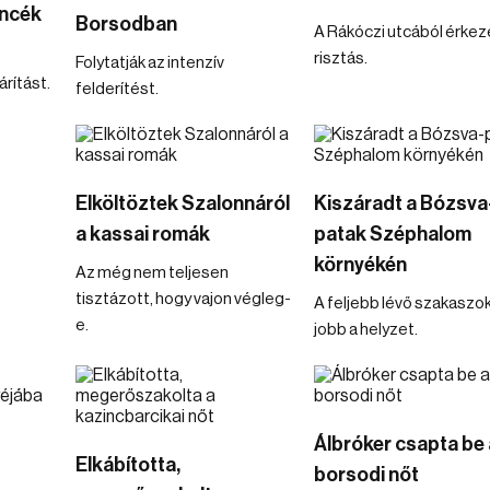
encék
Borsodban
A Rákóczi utcából érkez
risztás.
Folytatják az intenzív
rítást.
felderítést.
Elköltöztek Szalonnáról
Kiszáradt a Bózsva
a kassai romák
patak Széphalom
környékén
Az még nem teljesen
tisztázott, hogy vajon végleg-
A feljebb lévő szakaszo
e.
jobb a helyzet.
Álbróker csapta be 
Elkábította,
borsodi nőt