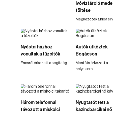
ivóvíztároló med
töltése
Megkezdték a hiba elhá
Nyéstai házhoz
Autók ütköztek
vonultak a tűzoltók
Bogácson
Encsről érkezett a segítség.
Mentő is érkezett a
helyszínre.
Három telefonnal
Nyugtatót tett a
távozott a miskolci
kazincbarcikai nő