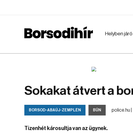
Helyben járó
Sokakat átvert a bo
police.hu |
BORSOD-ABAÚJ-ZEMPLÉN
BŰN
Tizenhét károsultja van az ügynek.