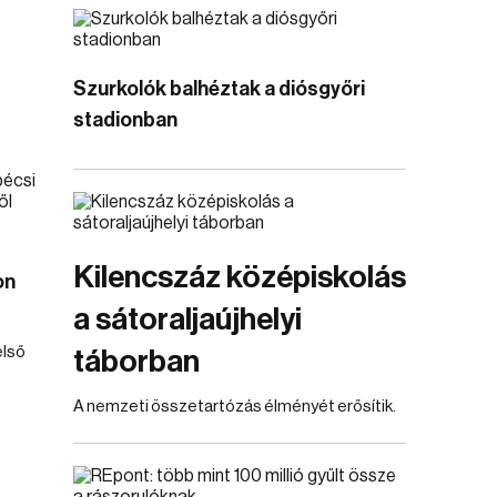
Szurkolók balhéztak a diósgyőri
stadionban
Kilencszáz középiskolás
on
a sátoraljaújhelyi
első
táborban
A nemzeti összetartózás élményét erősítik.