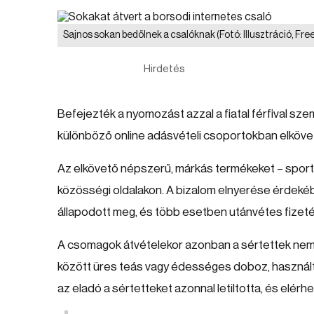
Sajnos sokan bedőlnek a csalóknak
(Fotó: Illusztráció, Fre
Hirdetés
Befejezték a nyomozást azzal a fiatal férfival sz
különböző online adásvételi csoportokban elkövet
Az elkövető népszerű, márkás termékeket – sportci
közösségi oldalakon. A bizalom elnyerése érdek
állapodott meg, és több esetben utánvétes fizetés
A csomagok átvételekor azonban a sértettek nem
között üres teás vagy édességes doboz, használt 
az eladó a sértetteket azonnal letiltotta, és elérhe