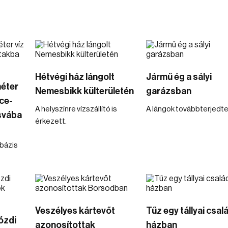
Hétvégi ház lángolt
Jármű ég a sályi
éter
Nemesbikk külterületén
garázsban
ce-
A helyszínre vízszállító is
A lángok továbbterjedte
svába
érkezett.
bázis
Veszélyes kártevőt
Tűz egy tállyai csal
 ózdi
azonosítottak
házban