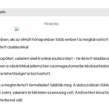
epik)
Hirdetés
emben, aki az elmúlt hónapokban több embert is megkárosított
ett csalásokkal.
pőket, valamint elektronikai eszközöket – hirdetett eladásra
ében a vásárlókkal jellemzően csomagautomatás kézbesítésb
i lehetőséget is biztosított.
 a meghirdetett termékeket találták meg. A dobozokban töb
zokni, valamint értéktelen szemüveg volt. A kifizetést követ
tetlenné vált.