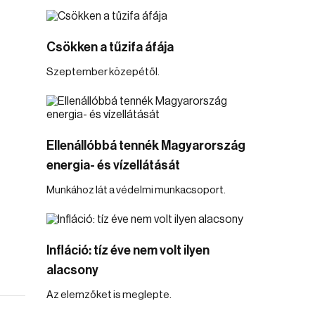
Csökken a tűzifa áfája
Szeptember közepétől.
Ellenállóbbá tennék Magyarország
energia- és vízellátását
Munkához lát a védelmi munkacsoport.
Infláció: tíz éve nem volt ilyen
alacsony
Az elemzőket is meglepte.