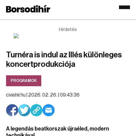
Hirdetés
Turnéra is indul az Illés különleges
koncertprodukciója
PROGRAMOK
civishir.hu |
2026. 02. 26. | 09:43:36
A legendás beatkorszak újraéled, modern
technikával.