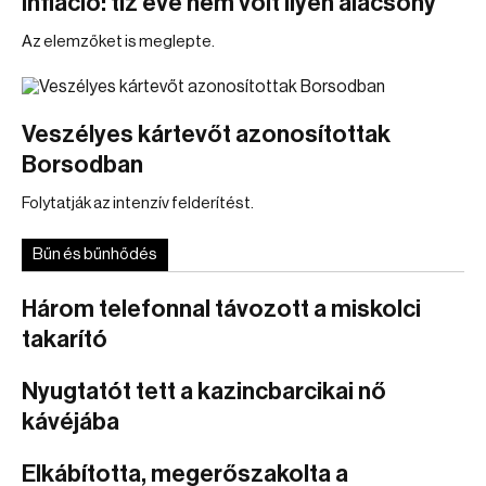
Infláció: tíz éve nem volt ilyen alacsony
Az elemzőket is meglepte.
Veszélyes kártevőt azonosítottak
Borsodban
Folytatják az intenzív felderítést.
Bűn és bűnhődés
Három telefonnal távozott a miskolci
takarító
Nyugtatót tett a kazincbarcikai nő
kávéjába
Elkábította, megerőszakolta a