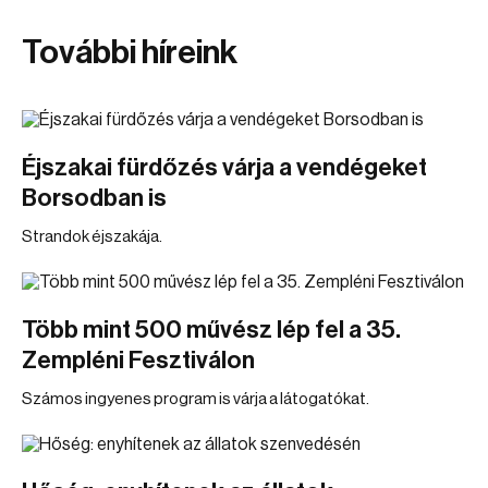
További híreink
Éjszakai fürdőzés várja a vendégeket
Borsodban is
Strandok éjszakája.
Több mint 500 művész lép fel a 35.
Zempléni Fesztiválon
Számos ingyenes program is várja a látogatókat.