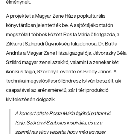
élménynek.
A projektet a Magyar Zene Háza popkulturális
könyvtárában jelentették be. A sajtótájékoztatón
megszólalt többek között Rosta Mária ötletgazda, a
Zikkurat Színpadi Ügynökség tulajdonosa, Dr. Batta
András a Magyar Zene Háza igazgatója, Jávorszky Béla
Szilárd magyar zenei szakíró, valamint a zenekar két
ikonikus tagja, Szörényi Levente és Bródy János. A
technikai megvalósításról Endresz István beszélt, aki
csapatával az arénaméretű, zárt téri produkció
kivitelezésén dolgozik.
A koncert ötlete Rosta Mária fejéből pattant ki:
férje, Szörényi Szabolcs inspirálta, és az a
személyes vágy vezette, hogy még egyszer