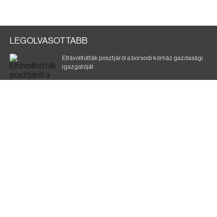
LEGOLVASOTTABB
Eltávolították posztjáról a borsodi kórház gazdasági
igazgatóját
Szélerőmű-fejlesztést tervez a TISZA-kormány
Kigyulladt egy épület Tokajban
Elmarad a DVTK–Szentlőrinc meccs