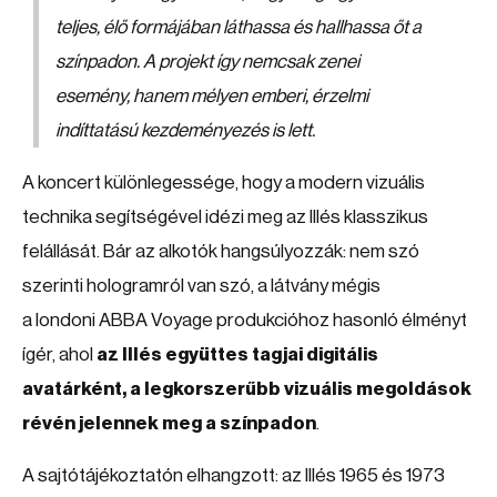
teljes, élő formájában láthassa és hallhassa őt a
színpadon. A projekt így nemcsak zenei
esemény, hanem mélyen emberi, érzelmi
indíttatású kezdeményezés is lett.
A koncert különlegessége, hogy a modern vizuális
technika segítségével idézi meg az Illés klasszikus
felállását. Bár az alkotók hangsúlyozzák: nem szó
szerinti hologramról van szó, a látvány mégis
a londoni ABBA Voyage produkcióhoz hasonló élményt
ígér, ahol
az Illés együttes tagjai digitális
avatárként, a legkorszerűbb vizuális megoldások
révén jelennek meg a színpadon
.
A sajtótájékoztatón elhangzott: az Illés 1965 és 1973