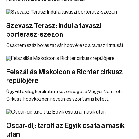
Szevasz Terasz: Indul a tavaszi
borterasz-szezon
Csaknem száz borászat vár, hogy érezd a tavasz ritmusát.
Felszállás Miskolcon a Richter cirkusz
repülőjére
Úgy vitte világ körüli útra a közönséget a Magyar Nemzeti
Cirkusz, hogy közben nevetni és szorítani is kellett.
Oscar-díj: tarolt az Egyik csata a másik
után