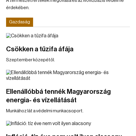
A természeti értékek megóvása és az ivóvízbázis védelme
érdekében.
Gazdaság
Csökken a tűzifa áfája
Szeptember közepétől.
Ellenállóbbá tennék Magyarország
energia- és vízellátását
Munkához lát a védelmi munkacsoport.