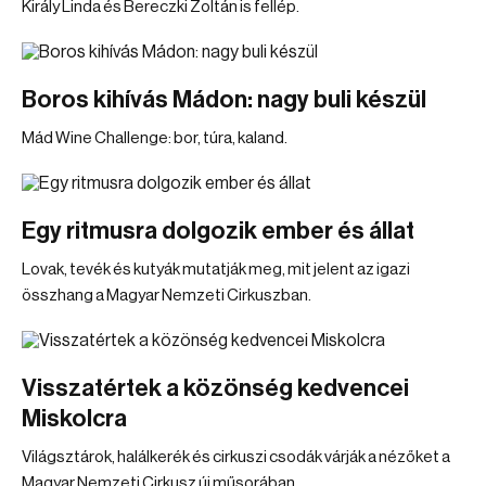
Király Linda és Bereczki Zoltán is fellép.
Boros kihívás Mádon: nagy buli készül
Mád Wine Challenge: bor, túra, kaland.
Egy ritmusra dolgozik ember és állat
Lovak, tevék és kutyák mutatják meg, mit jelent az igazi
összhang a Magyar Nemzeti Cirkuszban.
Visszatértek a közönség kedvencei
Miskolcra
Világsztárok, halálkerék és cirkuszi csodák várják a nézőket a
Magyar Nemzeti Cirkusz új műsorában.