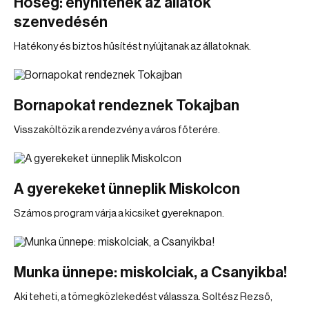
Hőség: enyhítenek az állatok
szenvedésén
Hatékony és biztos hűsítést nyíújtanak az állatoknak.
Bornapokat rendeznek Tokajban
Visszaköltözik a rendezvény a város főterére.
A gyerekeket ünneplik Miskolcon
Számos program várja a kicsiket gyereknapon.
Munka ünnepe: miskolciak, a Csanyikba!
Aki teheti, a tömegközlekedést válassza. Soltész Rezső,