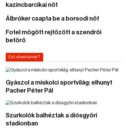
kazincbarcikai nőt
Álbróker csapta be a borsodi nőt
Fotel mögött rejtőzött a szendrői
betörő
Ezt olvasta már?
Gyászol a miskolci sportvilág: elhunyt
Pacher Péter Pál
Szurkolók balhéztak a diósgyőri
stadionban