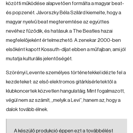
közötti működése alapvetően formálta a magyar beat-
és popzenét. Jávorszky Béla Szilárd kiemelte, hogy a
magyar nyelvű beat megteremtése az együttes
nevéhez fűződik, és hatásuk a The Beatles hazai
megfelelőjeként értelmezhető. A zenekar 2000-ben
elsőként kapott Kossuth-díjat ebben a műfajban, ami jól
mutatja kulturális jelentőségét.
Szörényi Levente személyes történetekkel idézte fel a
kezdeteket: az első elektromos gitárkísérletektől a
klubkoncertek közvetlen hangulatáig. Mint fogalmazott,
végül nem az számít, „melyik a Levi”, hanem az, hogy a
dalok tovább élnek.
A készülő produkció éppen ezt a továbbélést