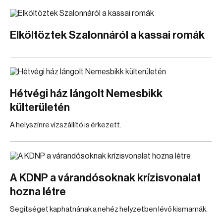
Elköltöztek Szalonnáról a kassai romák
Hétvégi ház lángolt Nemesbikk
külterületén
A helyszínre vízszállító is érkezett.
A KDNP a várandósoknak krízisvonalat
hozna létre
Segítséget kaphatnának a nehéz helyzetben lévő kismamák.