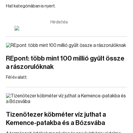
Hat kategóriában is nyert.
Hirdetés
REpont: több mint 100 millió gyűlt össze
a rászorulóknak
Fél év alatt.
Tizenötezer köbméter víz juthat a
Kemence-patakba és a Bózsvába