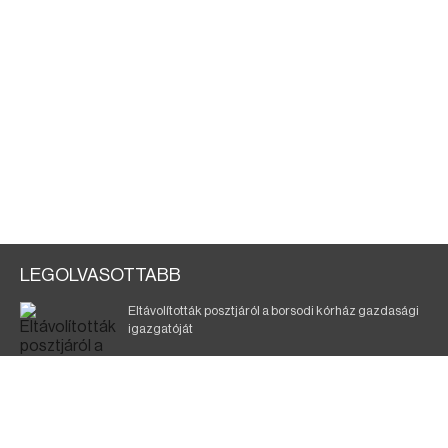
LEGOLVASOTTABB
Eltávolították posztjáról a borsodi kórház gazdasági
igazgatóját
Holttest Miskolcon: nem tudják, ki lehet