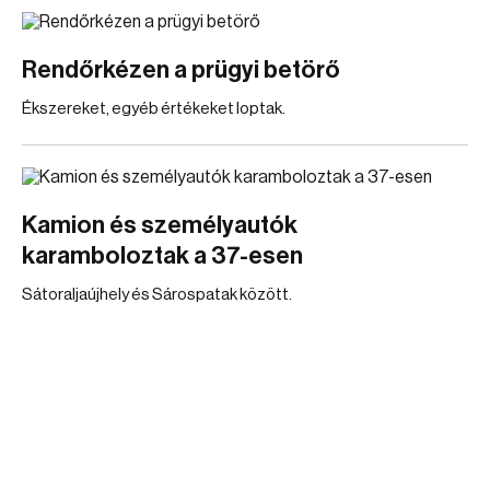
Rendőrkézen a prügyi betörő
Ékszereket, egyéb értékeket loptak.
Kamion és személyautók
karamboloztak a 37-esen
Sátoraljaújhely és Sárospatak között.