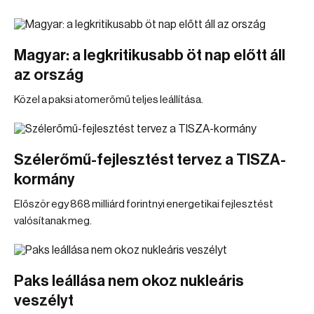
Magyar: a legkritikusabb öt nap előtt áll
az ország
Közel a paksi atomerőmű teljes leállítása.
Szélerőmű-fejlesztést tervez a TISZA-
kormány
Először egy 868 milliárd forintnyi energetikai fejlesztést
valósítanak meg.
Paks leállása nem okoz nukleáris
veszélyt