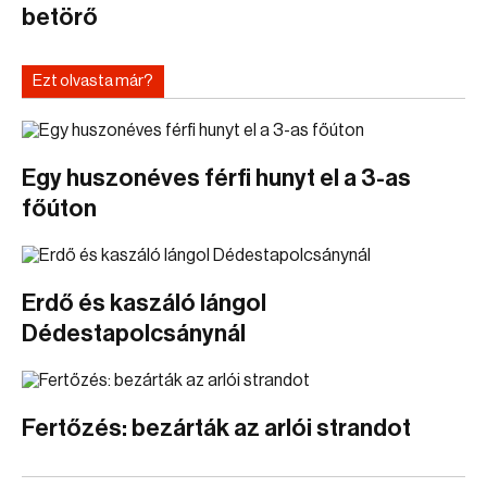
betörő
Ezt olvasta már?
Egy huszonéves férfi hunyt el a 3-as
főúton
Erdő és kaszáló lángol
Dédestapolcsánynál
Fertőzés: bezárták az arlói strandot