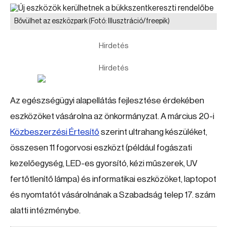
Bővülhet az eszközpark
(Fotó: Illusztráció/freepik)
Hirdetés
Hirdetés
Az egészségügyi alapellátás fejlesztése érdekében
eszközöket vásárolna az önkormányzat. A március 20-i
Közbeszerzési Értesítő
szerint ultrahang készüléket,
összesen 11 fogorvosi eszközt (például fogászati
kezelőegység, LED-es gyorsító, kézi műszerek, UV
fertőtlenítő lámpa) és informatikai eszközöket, laptopot
és nyomtatót vásárolnának a Szabadság telep 17. szám
alatti intézménybe.