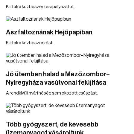
Kiírták a közbeszerzési pályázatot.
Aszfaltoznának Hejőpapiban
Kiírták a közbeszerzést.
Jó ütemben halad a Mezőzombor–
Nyíregyháza vasútvonal felújítása
A rendkívüli nyári hőség sem okozott csúszást.
Több gyógyszert, de kevesebb
üzemanyagot vásároltunk