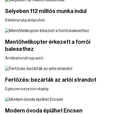
Selyeben 112 milliós munka indul
Edelényi cég dolgozhat.
Mentőhelikopter érkezett a forrói
balesethez
Árokba borult egy autó.
Fertőzés: bezárták az arlói strandot
Egészen a szezon végéig.
Modern óvoda épülhet Encsen