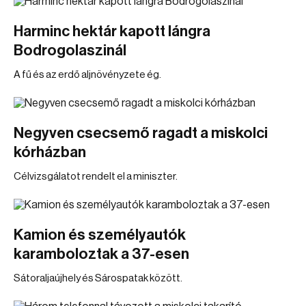
Harminc hektár kapott lángra
Bodrogolaszinál
A fű és az erdő aljnövényzete ég.
Negyven csecsemő ragadt a miskolci
kórházban
Célvizsgálatot rendelt el a miniszter.
Kamion és személyautók
karamboloztak a 37-esen
Sátoraljaújhely és Sárospatak között.