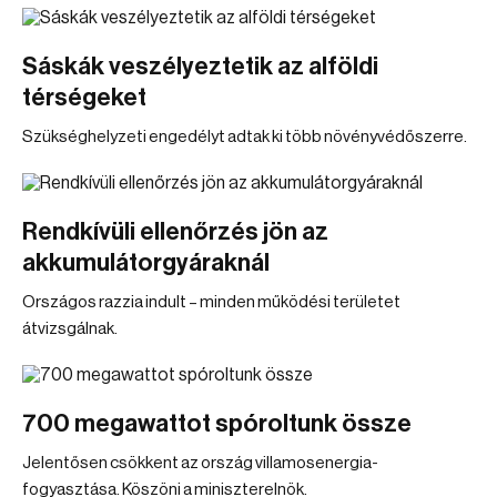
Sáskák veszélyeztetik az alföldi
térségeket
Szükséghelyzeti engedélyt adtak ki több növényvédőszerre.
Rendkívüli ellenőrzés jön az
akkumulátorgyáraknál
Országos razzia indult – minden működési területet
átvizsgálnak.
700 megawattot spóroltunk össze
Jelentősen csökkent az ország villamosenergia-
fogyasztása. Köszöni a miniszterelnök.