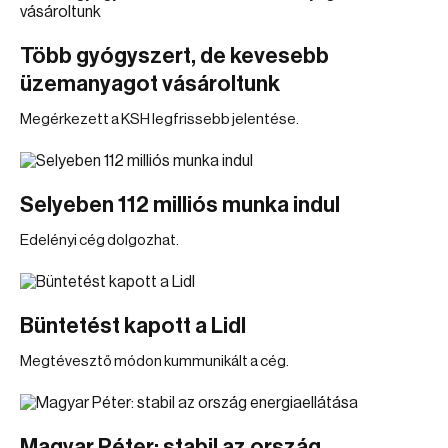
Több gyógyszert, de kevesebb
üzemanyagot vásároltunk
Megérkezett a KSH legfrissebb jelentése.
Selyeben 112 milliós munka indul
Edelényi cég dolgozhat.
Büntetést kapott a Lidl
Megtévesztő módon kummunikált a cég.
Magyar Péter: stabil az ország