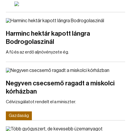
Harminc hektár kapott lángra
Bodrogolaszinál
A fű és az erdő aljnövényzete ég.
Negyven csecsemő ragadt a miskolci
kórházban
Célvizsgálatot rendelt el a miniszter.
Gazdaság