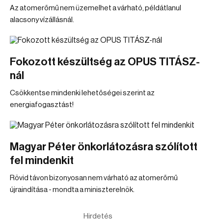
Az atomerőmű nem üzemelhet a várható, példátlanul
alacsony vízállásnál.
Fokozott készültség az OPUS TITÁSZ-
nál
Csökkentse mindenki lehetőségei szerint az
energiafogasztást!
Magyar Péter önkorlátozásra szólított
fel mindenkit
Rövid távon bizonyosan nem várható az atomerőmű
újraindítása - mondta a miniszterelnök.
Hirdetés