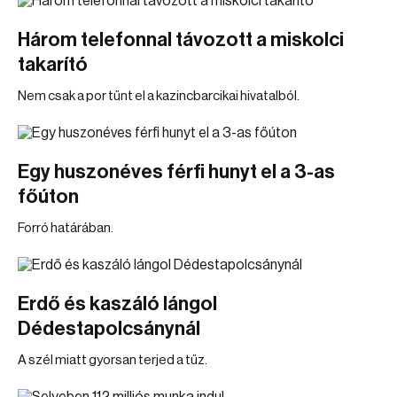
Három telefonnal távozott a miskolci
takarító
Nem csak a por tűnt el a kazincbarcikai hivatalból.
Egy huszonéves férfi hunyt el a 3-as
főúton
Forró határában.
Erdő és kaszáló lángol
Dédestapolcsánynál
A szél miatt gyorsan terjed a tűz.