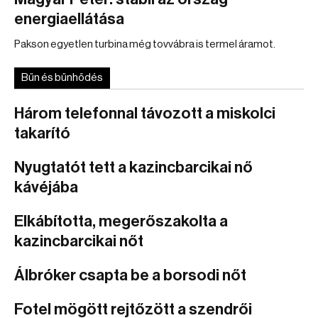
energiaellátása
Pakson egyetlen turbina még tovvábra is termel áramot.
Bűn és bűnhődés
Három telefonnal távozott a miskolci
takarító
Nyugtatót tett a kazincbarcikai nő
kávéjába
Elkábította, megerőszakolta a
kazincbarcikai nőt
Álbróker csapta be a borsodi nőt
Fotel mögött rejtőzött a szendrői