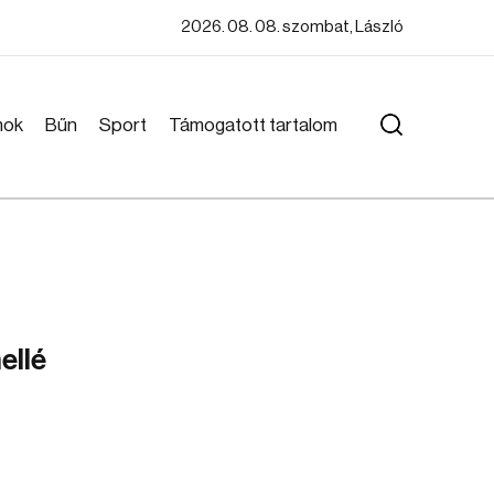
2026. 08. 08. szombat, László
mok
Bűn
Sport
Támogatott tartalom
ellé