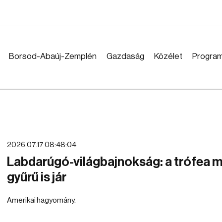
Borsod-Abaúj-Zemplén
Gazdaság
Közélet
Progra
2026.07.17 08:48:04
Labdarúgó-világbajnokság: a trófea m
gyűrű is jár
Amerikai hagyomány.