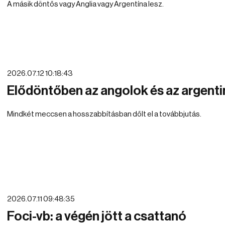
A másik döntős vagy Anglia vagy Argentína lesz.
2026.07.12 10:18:43
Elődöntőben az angolok és az argent
Mindkét meccsen a hosszabbításban dőlt el a továbbjutás.
2026.07.11 09:48:35
Foci-vb: a végén jött a csattanó