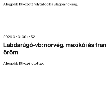
A legjobb 16 között folytatódik a világbajnokság.
2026.07.01 09:17:52
Labdarúgó-vb: norvég, mexikói és fran
öröm
A legjobb 16 közé jutottak.