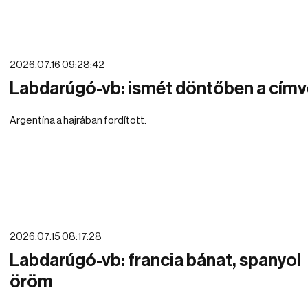
2026.07.16 09:28:42
Labdarúgó-vb: ismét döntőben a cím
Argentína a hajrában fordított.
2026.07.15 08:17:28
Labdarúgó-vb: francia bánat, spanyol
öröm