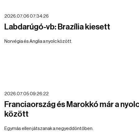
2026.07.06 07:34:26
Labdarúgó-vb: Brazília kiesett
Norvégia és Anglia a nyolc között.
2026.07.05 09:26:22
Franciaország és Marokkó már a nyol
között
Egymás ellen játszanak a negyeddöntőben.