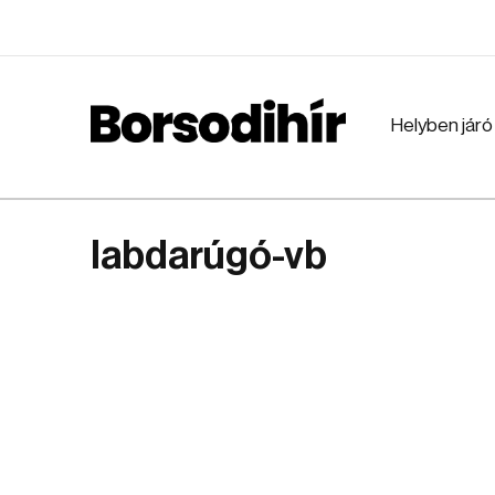
Helyben járó
labdarúgó-vb