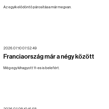
Az egyik elődöntő párosítása már megvan.
2026.07.10 07:52:49
Franciaország már a négy között
Még egy kihagyott 11-es is belefért.