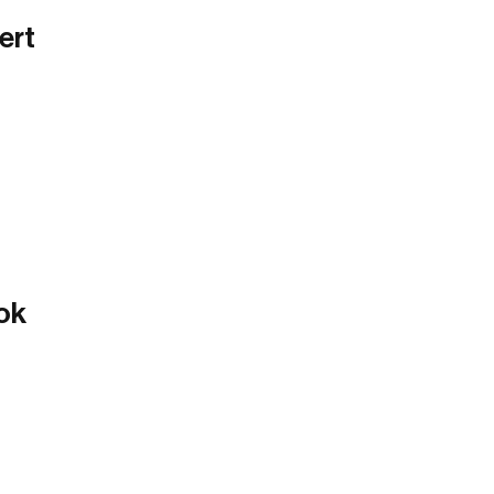
ert
ok