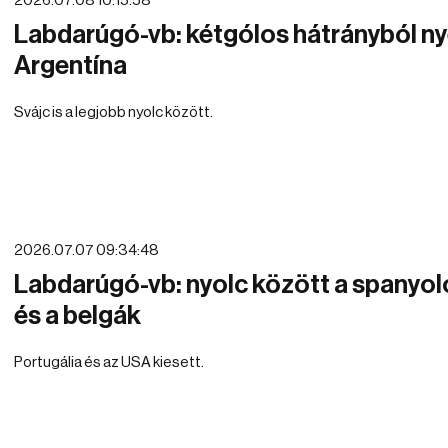
2026.07.08 10:15:58
Labdarúgó-vb: kétgólos hátrányból ny
Argentína
Svájc is a legjobb nyolc között.
2026.07.07 09:34:48
Labdarúgó-vb: nyolc között a spanyol
és a belgák
Portugália és az USA kiesett.