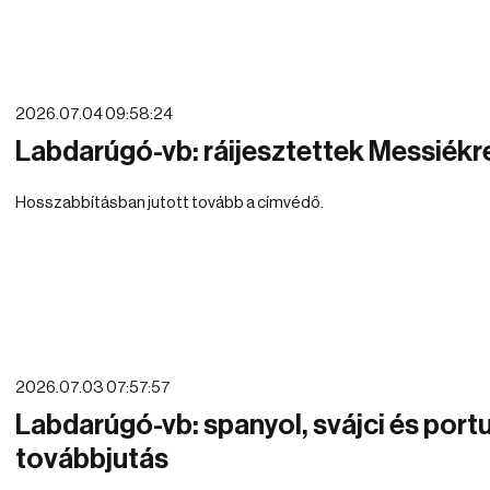
2026.07.04 09:58:24
Labdarúgó-vb: ráijesztettek Messiékr
Hosszabbításban jutott tovább a címvédő.
2026.07.03 07:57:57
Labdarúgó-vb: spanyol, svájci és port
továbbjutás