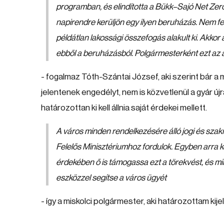
programban, és elindította a Bükk–Sajó Net Zer
napirendre kerüljön egy ilyen beruházás. Nem fe
példátlan lakossági összefogás alakult ki. Akkor
ebből a beruházásból. Polgármesterként ezt az 
- fogalmaz Tóth-Szántai József, aki szerint bár a
jelentenek engedélyt, nem is közvetlenül a gyár újr
határozottan ki kell állnia saját érdekei mellett.
A város minden rendelkezésére álló jogi és szakm
Felelős Minisztériumhoz fordulok. Egyben arra 
érdekében ő is támogassa ezt a törekvést, és mi
eszközzel segítse a város ügyét
- így a miskolci polgármester, aki határozottam k