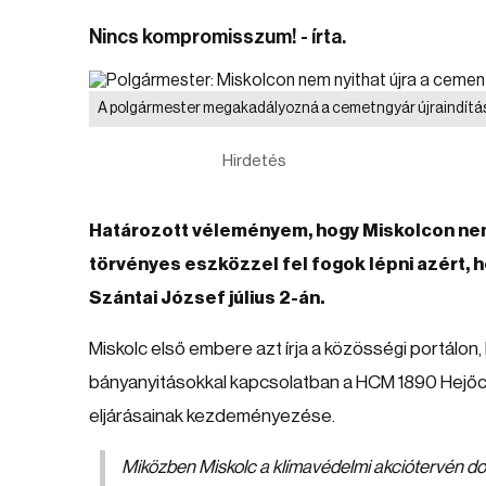
Nincs kompromisszum! - írta.
A polgármester megakadályozná a cemetngyár újraindítá
Hirdetés
Határozott véleményem, hogy Miskolcon nem
törvényes eszközzel fel fogok lépni azért, h
Szántai József július 2-án.
Miskolc első embere azt írja a közösségi portálon
bányanyitásokkal kapcsolatban a HCM 1890 Hejőcs
eljárásainak kezdeményezése.
Miközben Miskolc a klímavédelmi akciótervén do