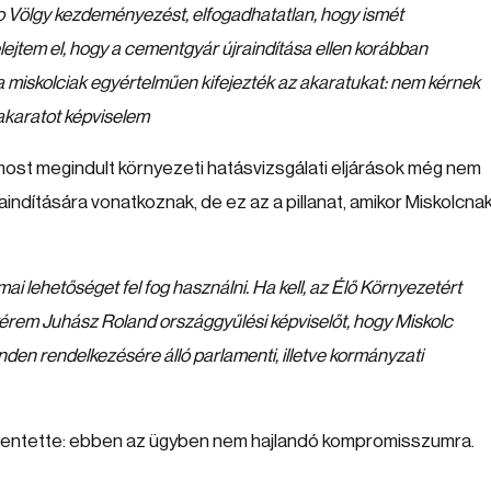
o Völgy kezdeményezést, elfogadhatatlan, hogy ismét
lejtem el, hogy a cementgyár újraindítása ellen korábban
 a miskolciak egyértelműen kifejezték az akaratukat: nem kérnek
akaratot képviselem
 most megindult környezeti hatásvizsgálati eljárások még nem
aindítására vonatkoznak, de ez az a pillanat, amikor Miskolcna
ai lehetőséget fel fog használni. Ha kell, az Élő Környezetért
kérem Juhász Roland országgyűlési képviselőt, hogy Miskolc
nden rendelkezésére álló parlamenti, illetve kormányzati
ijelentette: ebben az ügyben nem hajlandó kompromisszumra.