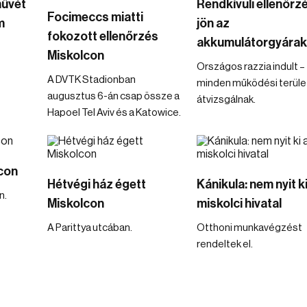
művét
Rendkívüli ellenőrz
Focimeccs miatti
m
jön az
fokozott ellenőrzés
akkumulátorgyárak
Miskolcon
Országos razzia indult –
A DVTK Stadionban
minden működési terüle
augusztus 6-án csap össze a
átvizsgálnak.
Hapoel Tel Aviv és a Katowice.
con
Hétvégi ház égett
Kánikula: nem nyit ki
n.
Miskolcon
miskolci hivatal
A Parittya utcában.
Otthoni munkavégzést
rendeltek el.