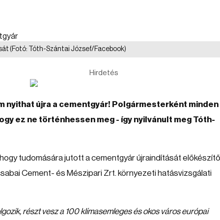
sát
(Fotó: Tóth-Szántai József/Facebook)
Hirdetés
 nyithat újra a cementgyár! Polgármesterként minden
ogy ez ne történhessen meg - így nyilvánult meg Tóth-
, hogy tudomására jutott a cementgyár újraindítását előkészít
abai Cement- és Mészipari Zrt. környezeti hatásvizsgálati
lgozik, részt vesz a 100 klímasemleges és okos város európai