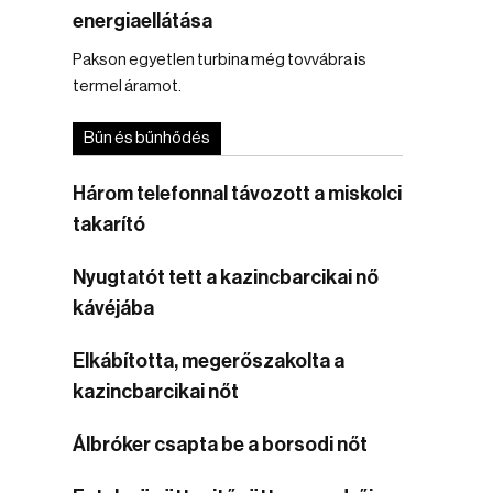
energiaellátása
Pakson egyetlen turbina még tovvábra is
termel áramot.
Bűn és bűnhődés
Három telefonnal távozott a miskolci
takarító
Nyugtatót tett a kazincbarcikai nő
kávéjába
Elkábította, megerőszakolta a
kazincbarcikai nőt
Álbróker csapta be a borsodi nőt