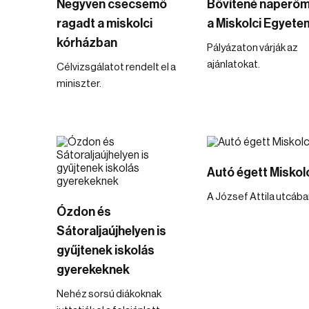
Negyven csecsemő
Bővítené naperő
ragadt a miskolci
a Miskolci Egyete
kórházban
Pályázaton várják az
ajánlatokat.
Célvizsgálatot rendelt el a
miniszter.
Autó égett Miskol
A József Attila utcába
Ózdon és
Sátoraljaújhelyen is
gyűjtenek iskolás
gyerekeknek
Nehéz sorsú diákoknak