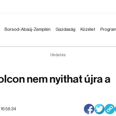
Borsod-Abaúj-Zemplén
Gazdaság
Közélet
Progra
Hirdetés
lcon nem nyithat újra a
| 16:58:34