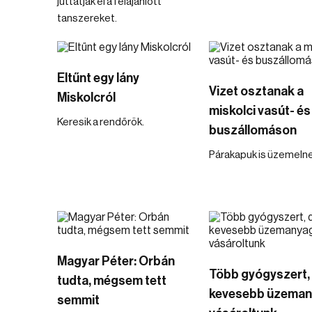
juttatják el a felajánlott
tanszereket.
Eltűnt egy lány
Vizet osztanak a
Miskolcról
miskolci vasút- és
Keresik a rendőrök.
buszállomáson
Párakapuk is üzemelne
Magyar Péter: Orbán
Több gyógyszert,
tudta, mégsem tett
kevesebb üzeman
semmit