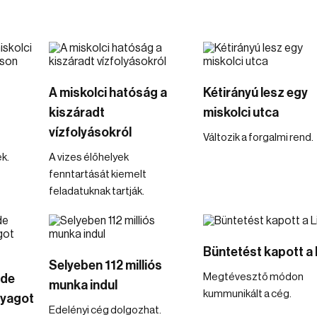
A miskolci hatóság a
Kétirányú lesz egy
kiszáradt
miskolci utca
vízfolyásokról
Változik a forgalmi rend.
k.
A vizes élőhelyek
fenntartását kiemelt
feladatuknak tartják.
Büntetést kapott a 
Selyeben 112 milliós
Megtévesztő módon
 de
munka indul
kummunikált a cég.
yagot
Edelényi cég dolgozhat.