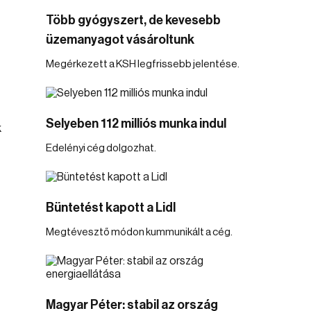
Több gyógyszert, de kevesebb
üzemanyagot vásároltunk
Megérkezett a KSH legfrissebb jelentése.
Selyeben 112 milliós munka indul
k
Edelényi cég dolgozhat.
Büntetést kapott a Lidl
Megtévesztő módon kummunikált a cég.
Magyar Péter: stabil az ország