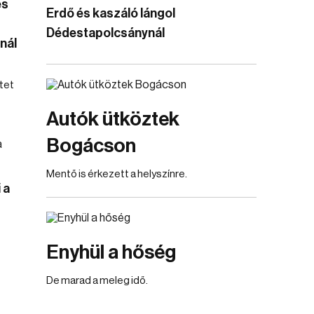
és
Erdő és kaszáló lángol
Dédestapolcsánynál
nál
tet
Autók ütköztek
Bogácson
Mentő is érkezett a helyszínre.
 a
Enyhül a hőség
De marad a meleg idő.