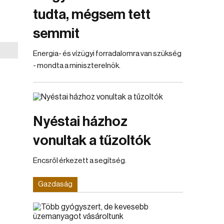
tudta, mégsem tett
semmit
Energia- és vízügyi forradalomra van szükség
- mondta a miniszterelnök.
Nyéstai házhoz
vonultak a tűzoltók
ő
Encsről érkezett a segítség.
Gazdaság