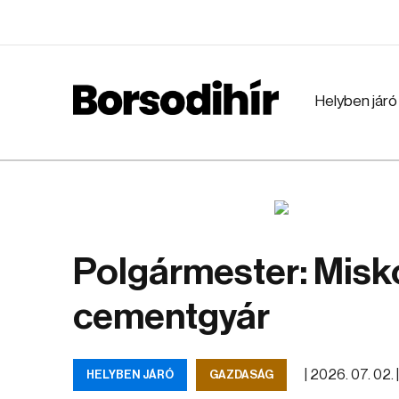
Helyben járó
Polgármester: Misko
cementgyár
|
2026. 07. 02. 
HELYBEN JÁRÓ
GAZDASÁG