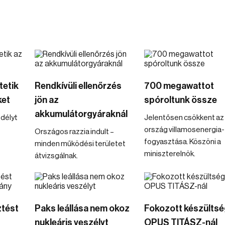
tetik
Rendkívüli ellenőrzés
700 megawattot
ket
jön az
spóroltunk össze
akkumulátorgyáraknál
délyt
Jelentősen csökkent az
ország villamosenergia-
Országos razzia indult –
fogyasztása. Köszöni a
minden működési területet
miniszterelnök.
átvizsgálnak.
ztést
Paks leállása nem okoz
Fokozott készültsé
nukleáris veszélyt
OPUS TITÁSZ-nál