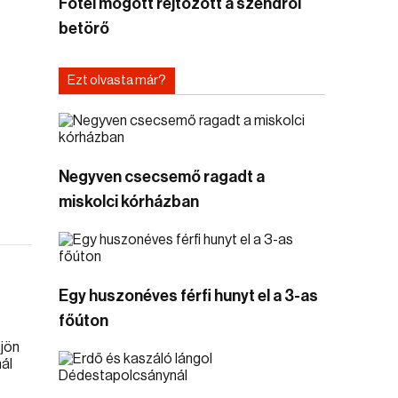
Fotel mögött rejtőzött a szendrői
betörő
Ezt olvasta már?
Negyven csecsemő ragadt a
miskolci kórházban
Egy huszonéves férfi hunyt el a 3-as
főúton