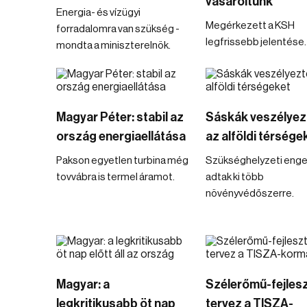
vásároltunk
Energia- és vízügyi
Megérkezett a KSH
forradalomra van szükség -
legfrissebb jelentése.
mondta a miniszterelnök.
Magyar Péter: stabil az
Sáskák veszélyez
ország energiaellátása
az alföldi térsége
Pakson egyetlen turbina még
Szükséghelyzeti enge
tovvábra is termel áramot.
adtak ki több
növényvédőszerre.
Magyar: a
Szélerőmű-fejles
legkritikusabb öt nap
tervez a TISZA-