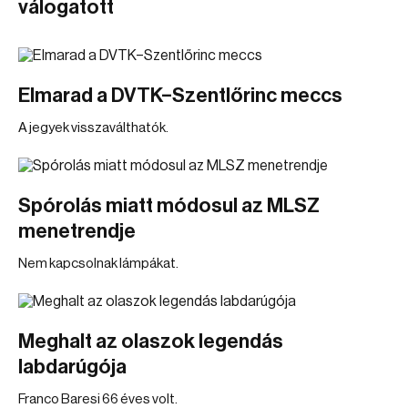
válogatott
Elmarad a DVTK–Szentlőrinc meccs
A jegyek visszaválthatók.
Spórolás miatt módosul az MLSZ
menetrendje
Nem kapcsolnak lámpákat.
Meghalt az olaszok legendás
labdarúgója
Franco Baresi 66 éves volt.