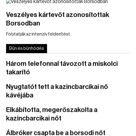
Veszélyes kártevőt azonosítottak
Borsodban
Folytatják az intenzív felderítést.
Bűn és bűnhődés
Három telefonnal távozott a miskolci
takarító
Nyugtatót tett a kazincbarcikai nő
kávéjába
Elkábította, megerőszakolta a
kazincbarcikai nőt
Álbróker csapta be a borsodi nőt