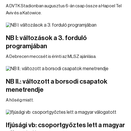
A DVTK Stadionban augusztus 6-án csap össze a Hapoel Tel
Aviv és a Katowice.
NB I: változások a 3. forduló
programjában
A Debrecen meccsét is érinti az MLSZ ajánlása.
NB II.: változott a borsodi csapatok
menetrendje
A hőség miatt.
Ifjúsági vb: csoportgyőztes lett a magyar