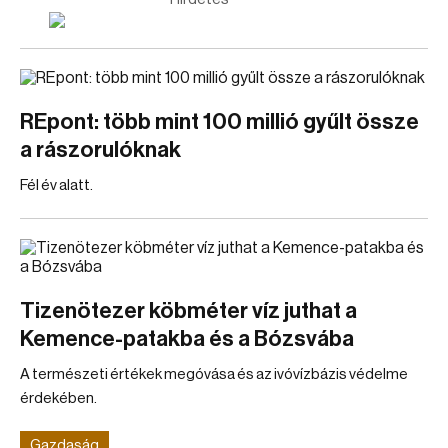
REpont: több mint 100 millió gyűlt össze
a rászorulóknak
Fél év alatt.
Tizenötezer köbméter víz juthat a
Kemence-patakba és a Bózsvába
A természeti értékek megóvása és az ivóvízbázis védelme
érdekében.
Gazdaság