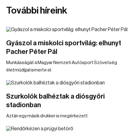
További híreink
Gyászol a miskolci sportvilág: elhunyt
Pacher Péter Pál
Munkásságát a Magyar Nemzeti Autósport Szövetség
életműdíjjal ismerte el.
Szurkolók balhéztak a diósgyőri
stadionban
Aztán egy másik drukker is megérkezett.