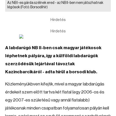
Az NB I-es gárda szélnek ered - az NB II-ben nem játszhatnak
légósok
(Fotó: Borsodihír)
Hirdetés
Hirdetés
A labdarúgó NB II-ben csak magyar játékosok
léphetnek pályára, így a külföldi labdarúgók
szerződésük lejártával távoztak
Kazincbarcikáról - adta hírül a borsodi klub.
Közleményükbven kifejtik, mivel a magyar labdarúgás
érdekeit szem előtt tartva két fiatal (egy 2006-os és
egy 2007-es születésű vagy annál fiatalabb)
játékosnak minden csapatban folyamatosan pályán kell