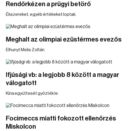
Rendőrkézen a prügyi betörő
Ékszereket, egyéb értékeket loptak.
Meghalt az olimpiai ezüstérmes evezős
Elhunyt Melis Zoltán.
Ifjúsági vb: a legjobb 8 között a magyar
válogatott
Kína együttesét győzték le.
Focimeccs miatti fokozott ellenőrzés
Miskolcon