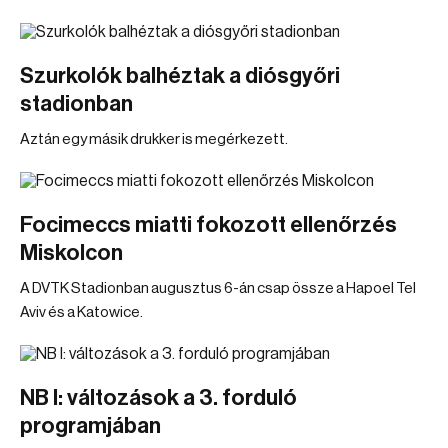
Szurkolók balhéztak a diósgyőri
stadionban
Aztán egy másik drukker is megérkezett.
Focimeccs miatti fokozott ellenőrzés
Miskolcon
A DVTK Stadionban augusztus 6-án csap össze a Hapoel Tel
Aviv és a Katowice.
NB I: változások a 3. forduló
programjában