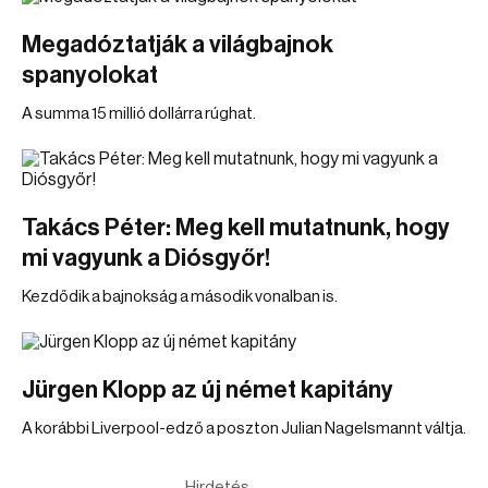
Megadóztatják a világbajnok
spanyolokat
A summa 15 millió dollárra rúghat.
Takács Péter: Meg kell mutatnunk, hogy
mi vagyunk a Diósgyőr!
Kezdődik a bajnokság a második vonalban is.
Jürgen Klopp az új német kapitány
A korábbi Liverpool-edző a poszton Julian Nagelsmannt váltja.
Hirdetés