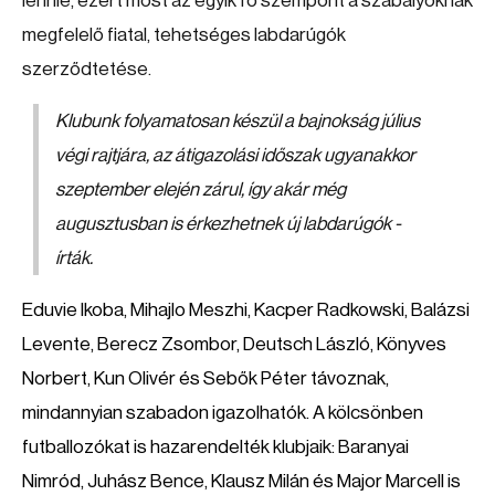
lennie, ezért most az egyik fő szempont a szabályoknak
megfelelő fiatal, tehetséges labdarúgók
szerződtetése.
Klubunk folyamatosan készül a bajnokság július
végi rajtjára, az átigazolási időszak ugyanakkor
szeptember elején zárul, így akár még
augusztusban is érkezhetnek új labdarúgók -
írták.
Eduvie Ikoba, Mihajlo Meszhi, Kacper Radkowski, Balázsi
Levente, Berecz Zsombor, Deutsch László, Könyves
Norbert, Kun Olivér és Sebők Péter
távoznak,
mindannyian szabadon igazolhatók. A kölcsönben
futballozókat is hazarendelték klubjaik:
Baranyai
Nimród, Juhász Bence, Klausz Milán és Major Marcell
is