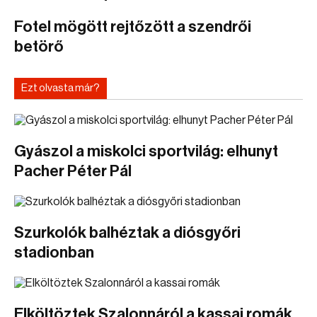
Fotel mögött rejtőzött a szendrői
betörő
Ezt olvasta már?
Gyászol a miskolci sportvilág: elhunyt
Pacher Péter Pál
Szurkolók balhéztak a diósgyőri
stadionban
Elköltöztek Szalonnáról a kassai romák