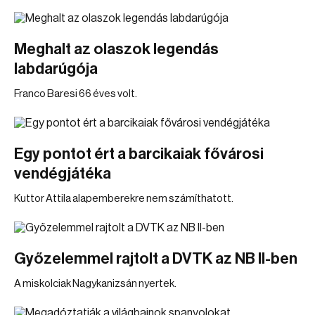
Meghalt az olaszok legendás
labdarúgója
Franco Baresi 66 éves volt.
Egy pontot ért a barcikaiak fővárosi
vendégjátéka
Kuttor Attila alapemberekre nem számíthatott.
Győzelemmel rajtolt a DVTK az NB II-ben
A miskolciak Nagykanizsán nyertek.