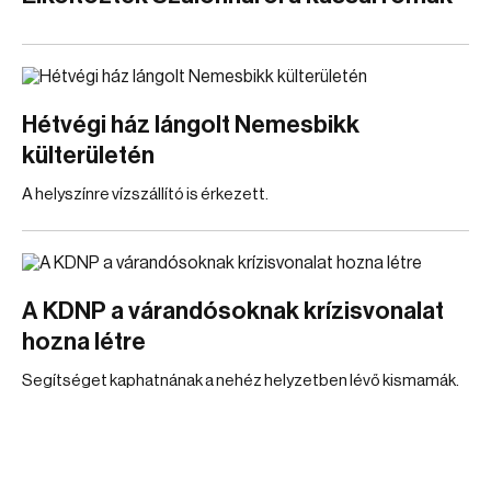
Hétvégi ház lángolt Nemesbikk
külterületén
A helyszínre vízszállító is érkezett.
A KDNP a várandósoknak krízisvonalat
hozna létre
Segítséget kaphatnának a nehéz helyzetben lévő kismamák.