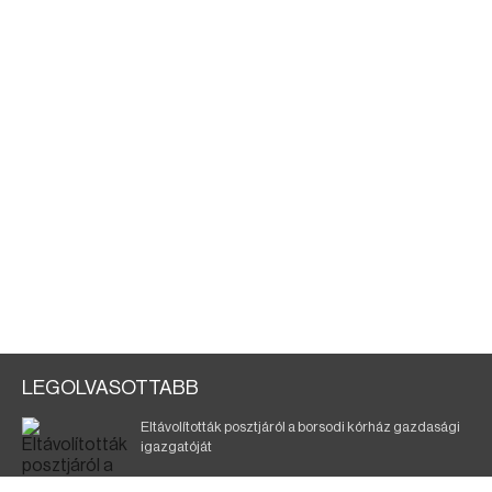
LEGOLVASOTTABB
Eltávolították posztjáról a borsodi kórház gazdasági
igazgatóját