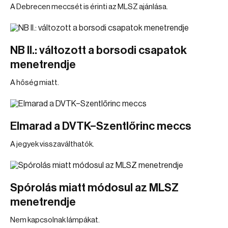
A Debrecen meccsét is érinti az MLSZ ajánlása.
NB II.: változott a borsodi csapatok
menetrendje
A hőség miatt.
Elmarad a DVTK–Szentlőrinc meccs
A jegyek visszaválthatók.
Spórolás miatt módosul az MLSZ
menetrendje
Nem kapcsolnak lámpákat.