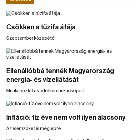
Csökken a tűzifa áfája
Szeptember közepétől.
Ellenállóbbá tennék Magyarország
energia- és vízellátását
Munkához lát a védelmi munkacsoport.
Infláció: tíz éve nem volt ilyen alacsony
Az elemzőket is meglepte.