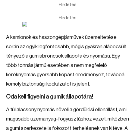
Hirdetés
Hirdetés
A kamionok és haszongépjárművek üzemeltetése
során az egyik legfontosabb, mégis gyakran alábecsült
tényező a gumiabroncsok állapota és nyomása. Egy
több tonnás jármű esetében a nem megfelelő
keréknyomás gyorsabb kopást eredményez, továbbá
komoly biztonsági kockázatot is jelent.
Oda kell figyelni a gumik állapotára!
A túl alacsony nyomás növeli a gördülési ellenállást, ami
magasabb üzemanyag-fogyasztáshoz vezet, miközben
a gumi szerkezete is fokozott terhelésnek van kitéve. A