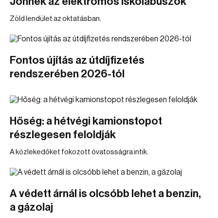
Jönnek az elektromos iskolabuszok
Zöld lendület az oktatásban.
Fontos újítás az útdíjfizetés
rendszerében 2026-tól
Hőség: a hétvégi kamionstopot
részlegesen feloldják
A közlekedőket fokozott óvatosságra intik.
A védett árnál is olcsóbb lehet a benzin,
a gázolaj