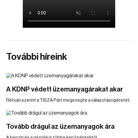
További híreink
A KDNP védett üzemanyagárakat akar
Rétvári szerint a TISZA Párt megszegte a választási ígéretét.
Tovább drágul az üzemanyagok ára
A benzin és a gázolaj is többe kerül péntektől.