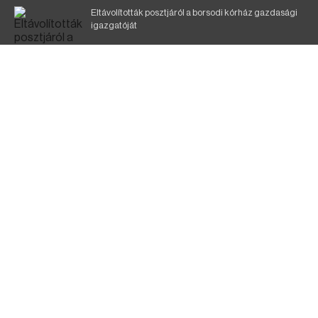
Eltávolították posztjáról a borsodi kórház gazdasági
igazgatóját
Szélerőmű-fejlesztést tervez a TISZA-kormány
Kigyulladt egy épület Tokajban
Elmarad a DVTK–Szentlőrinc meccs
A KDNP szerint a TISZA-kormány nem tett semmit