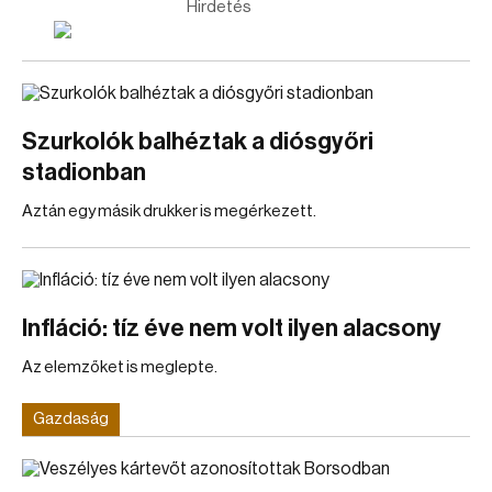
Hirdetés
Szurkolók balhéztak a diósgyőri
stadionban
Aztán egy másik drukker is megérkezett.
Infláció: tíz éve nem volt ilyen alacsony
Az elemzőket is meglepte.
Gazdaság