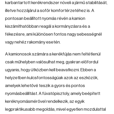
karbantartott kerékrendszer növeli a jármű stabilitását,
illetve hozzájárul a sofőr komfortérzetéhez is. A
pontosan beállított nyomás révén a kamion
kiszámíthatóbban reagál a kormányzásra és a
fékezésre, ami különösen fontos nagy sebességnél
vagy nehéz rakomány esetén.
A kamionosok számára a kerékfújás nem feltétlenül
csak műhelyben valósulhat meg, gyakran előfordul
ugyanis, hogy útközben kell beavatkozni. Ebben a
helyzetben kulcsfontosságúak azok az eszközök,
amelyek lehetővé teszik a gyors és pontos
nyomásbeállítást. A fúvatópisztoly, amely beépített
keréknyomásmérővel rendelkezik, az egyik
legpraktikusabb megoldás, mivel egyetlen mozdulattal