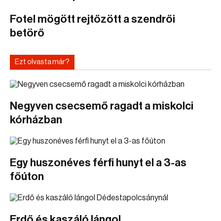
Fotel mögött rejtőzött a szendrői
betörő
Ezt olvasta már?
Negyven csecsemő ragadt a miskolci
kórházban
Egy huszonéves férfi hunyt el a 3-as
főúton
Erdő és kaszáló lángol