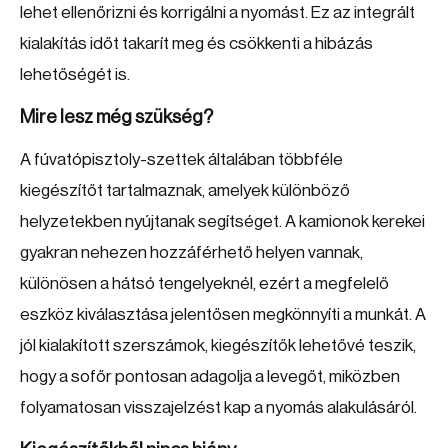
lehet ellenőrizni és korrigálni a nyomást. Ez az integrált
kialakítás időt takarít meg és csökkenti a hibázás
lehetőségét is.
Mire lesz még szükség?
A fúvatópisztoly-szettek általában többféle
kiegészítőt tartalmaznak, amelyek különböző
helyzetekben nyújtanak segítséget. A kamionok kerekei
gyakran nehezen hozzáférhető helyen vannak,
különösen a hátsó tengelyeknél, ezért a megfelelő
eszköz kiválasztása jelentősen megkönnyíti a munkát. A
jól kialakított szerszámok, kiegészítők lehetővé teszik,
hogy a sofőr pontosan adagolja a levegőt, miközben
folyamatosan visszajelzést kap a nyomás alakulásáról.