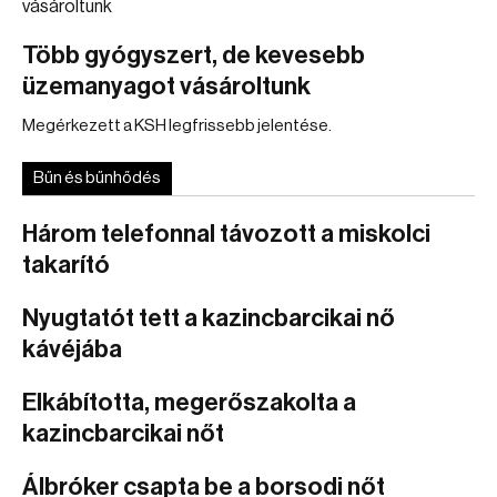
Több gyógyszert, de kevesebb
üzemanyagot vásároltunk
Megérkezett a KSH legfrissebb jelentése.
Bűn és bűnhődés
Három telefonnal távozott a miskolci
takarító
Nyugtatót tett a kazincbarcikai nő
kávéjába
Elkábította, megerőszakolta a
kazincbarcikai nőt
Álbróker csapta be a borsodi nőt