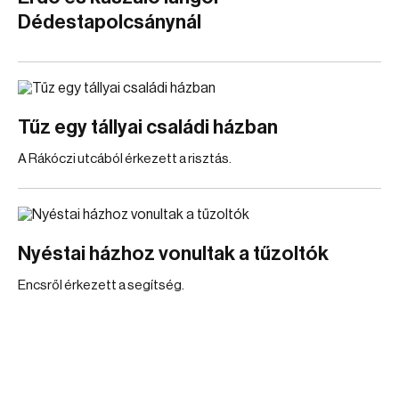
Dédestapolcsánynál
Tűz egy tállyai családi házban
A Rákóczi utcából érkezett a risztás.
Nyéstai házhoz vonultak a tűzoltók
Encsről érkezett a segítség.