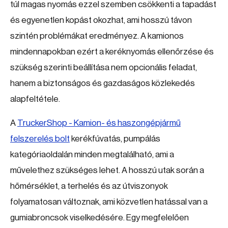
túl magas nyomás ezzel szemben csökkenti a tapadást
és egyenetlen kopást okozhat, ami hosszú távon
szintén problémákat eredményez. A kamionos
mindennapokban ezért a keréknyomás ellenőrzése és
szükség szerinti beállítása nem opcionális feladat,
hanem a biztonságos és gazdaságos közlekedés
alapfeltétele.
A
TruckerShop - Kamion- és haszongépjármű
felszerelés bolt
kerékfúvatás, pumpálás
kategóriaoldalán minden megtalálható, ami a
művelethez szükséges lehet. A hosszú utak során a
hőmérséklet, a terhelés és az útviszonyok
folyamatosan változnak, ami közvetlen hatással van a
gumiabroncsok viselkedésére. Egy megfelelően