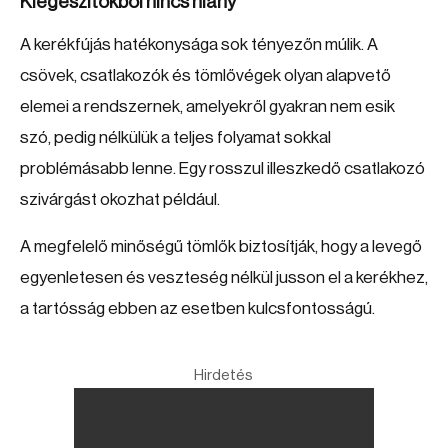
Kiegészítőkből nincs hiány
A kerékfújás hatékonysága sok tényezőn múlik. A
csövek, csatlakozók és tömlővégek olyan alapvető
elemei a rendszernek, amelyekről gyakran nem esik
szó, pedig nélkülük a teljes folyamat sokkal
problémásabb lenne. Egy rosszul illeszkedő csatlakozó
szivárgást okozhat például.
A megfelelő minőségű tömlők biztosítják, hogy a levegő
egyenletesen és veszteség nélkül jusson el a kerékhez,
a tartósság ebben az esetben kulcsfontosságú.
Hirdetés