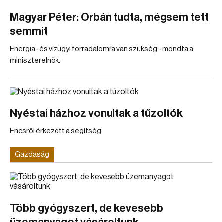
Magyar Péter: Orbán tudta, mégsem tett
semmit
Energia- és vízügyi forradalomra van szükség - mondta a
miniszterelnök.
Nyéstai házhoz vonultak a tűzoltók
Encsről érkezett a segítség.
Gazdaság
Több gyógyszert, de kevesebb