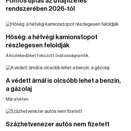
Fontos újítás az útdíjfizetés
rendszerében 2026-tól
Hőség: a hétvégi kamionstopot
részlegesen feloldják
A közlekedőket fokozott óvatosságra intik.
A védett árnál is olcsóbb lehet a benzin,
a gázolaj
Már a héten.
Százhetvenezer autós nem fizetett