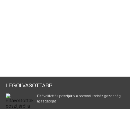
LEGOLVASOTTABB
Eltávolították posztjáról a borsodi kórház gazdasági
igazgatóját
Szélerőmű-fejlesztést tervez a TISZA-kormány