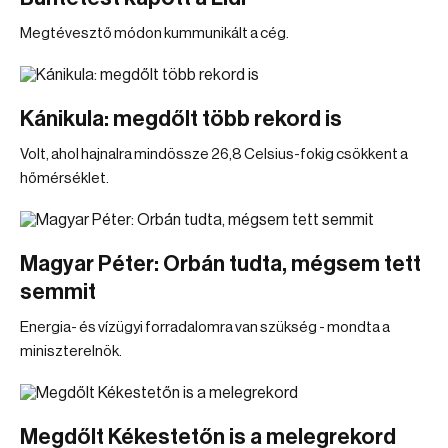
Megtévesztő módon kummunikált a cég.
Kánikula: megdőlt több rekord is
Volt, ahol hajnalra mindössze 26,8 Celsius-fokig csökkent a
hőmérséklet.
Magyar Péter: Orbán tudta, mégsem tett
semmit
Energia- és vízügyi forradalomra van szükség - mondta a
miniszterelnök.
Megdőlt Kékestetőn is a melegrekord