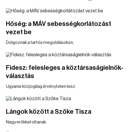
Hőség: a MÁV sebességkorlátozást
vezet be
Dolgoznak a tartós megoldásokon.
Fidesz: felesleges a köztársaságielnök-
választás
Ugyanis közjogilag érvénytelen lesz.
Lángok között a Szőke Tisza
Nagy erőkkel oltanak.