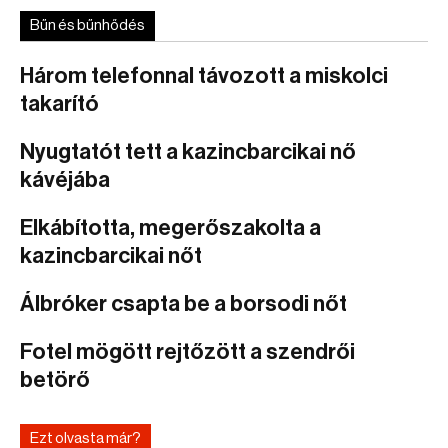
Bűn és bűnhődés
Három telefonnal távozott a miskolci
takarító
Nyugtatót tett a kazincbarcikai nő
kávéjába
Elkábította, megerőszakolta a
kazincbarcikai nőt
Álbróker csapta be a borsodi nőt
Fotel mögött rejtőzött a szendrői
betörő
Ezt olvasta már?