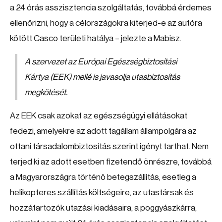
a 24 órás asszisztencia szolgáltatás, továbbá érdemes
ellenőrizni, hogy a célországokra kiterjed-e az autóra
kötött Casco területi hatálya – jelezte a Mabisz.
A szervezet az Európai Egészségbiztosítási
Kártya (EEK) mellé is javasolja utasbiztosítás
megkötését.
Az EEK csak azokat az egészségügyi ellátásokat
fedezi, amelyekre az adott tagállam állampolgára az
ottani társadalombiztosítás szerint igényt tarthat. Nem
terjed ki az adott esetben fizetendő önrészre, továbbá
a Magyarországra történő betegszállítás, esetleg a
helikopteres szállítás költségeire, az utastársak és
hozzátartozók utazási kiadásaira, a poggyászkárra,