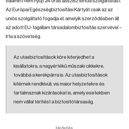
valamint nem nyújt 24 órás asszisztencia szolgáltatást.
Az Európai Egészségbiztosítási Kártyát csak az az
uniós szolgáltató fogadja el, amelyik szerződésben áll
az adott EU-tagállam társadalombiztosítás szervével –
írta a szövetség.
Az utasbiztosítások köre kiterjedhet a
kisállatokra, a nagyértékű műszaki cikkekre,
továbbá a kerékpárra is. Az utasbiztosítások
kitérnek rendkívüli, vis maior helyzetekre és
tartalmaznak kizárásokat is, amely esetekben
nem vállal térítést a biztosítótársaság.
Hirdetés