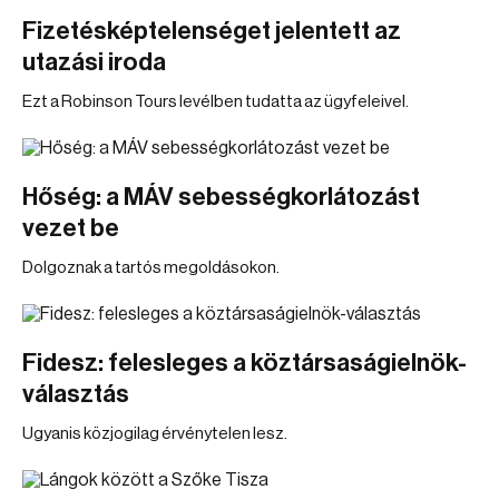
Fizetésképtelenséget jelentett az
utazási iroda
Ezt a Robinson Tours levélben tudatta az ügyfeleivel.
Hőség: a MÁV sebességkorlátozást
vezet be
Dolgoznak a tartós megoldásokon.
Fidesz: felesleges a köztársaságielnök-
választás
Ugyanis közjogilag érvénytelen lesz.