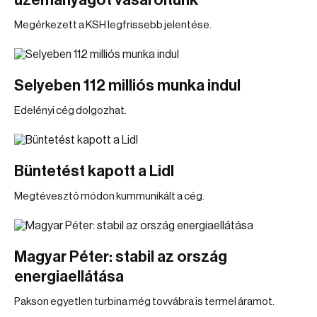
üzemanyagot vásároltunk
Megérkezett a KSH legfrissebb jelentése.
Selyeben 112 milliós munka indul
Edelényi cég dolgozhat.
Büntetést kapott a Lidl
Megtévesztő módon kummunikált a cég.
Magyar Péter: stabil az ország
energiaellátása
Pakson egyetlen turbina még tovvábra is termel áramot.