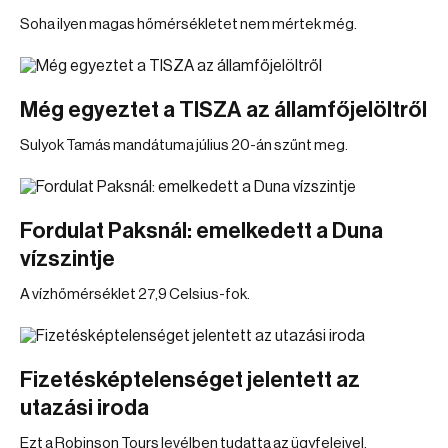
Soha ilyen magas hőmérsékletet nem mértek még.
Még egyeztet a TISZA az államfőjelöltről
Sulyok Tamás mandátuma július 20-án szűnt meg.
Fordulat Paksnál: emelkedett a Duna
vízszintje
A vízhőmérséklet 27,9 Celsius-fok.
Fizetésképtelenséget jelentett az
utazási iroda
Ezt a Robinson Tours levélben tudatta az ügyfeleivel.