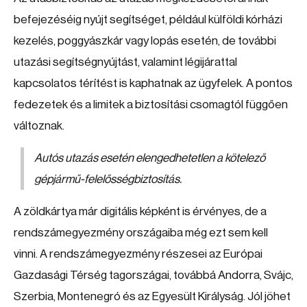
befejezéséig nyújt segítséget, például külföldi kórházi
kezelés, poggyászkár vagy lopás esetén, de további
utazási segítségnyújtást, valamint légijárattal
kapcsolatos térítést is kaphatnak az ügyfelek. A pontos
fedezetek és a limitek a biztosítási csomagtól függően
változnak.
Autós utazás esetén elengedhetetlen a kötelező
gépjármű-felelősségbiztosítás.
A zöldkártya már digitális képként is érvényes, de a
rendszámegyezmény országaiba még ezt sem kell
vinni. A rendszámegyezmény részesei az Európai
Gazdasági Térség tagországai, továbbá Andorra, Svájc,
Szerbia, Montenegró és az Egyesült Királyság. Jól jöhet