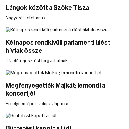
Lángok között a Szőke Tisza
Nagy erőkkel oltanak.
Kétnapos rendkívüli parlamenti ülést
hívtak össze
Tíz előterjesztést tárgyalhatnak.
Megfenyegették Majkát; lemondta
koncertjét
Erdélyben lépett volna színpadra.
Büntetést kapott a Lidl