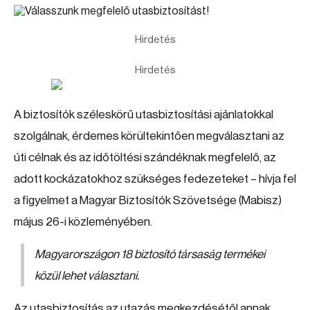
Hirdetés
Hirdetés
A biztosítók széleskörű utasbiztosítási ajánlatokkal
szolgálnak, érdemes körültekintően megválasztani az
úti célnak és az időtöltési szándéknak megfelelő, az
adott kockázatokhoz szükséges fedezeteket – hívja fel
a figyelmet a Magyar Biztosítók Szövetsége (Mabisz)
május 26-i közleményében.
Magyarországon 18 biztosító társaság termékei
közül lehet választani.
Az utasbiztosítás az utazás megkezdésétől annak