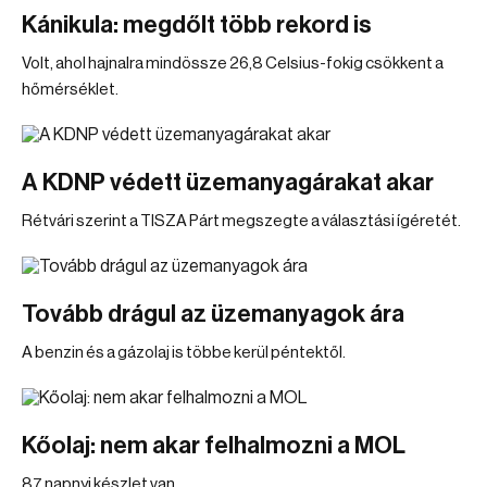
Kánikula: megdőlt több rekord is
Volt, ahol hajnalra mindössze 26,8 Celsius-fokig csökkent a
hőmérséklet.
A KDNP védett üzemanyagárakat akar
Rétvári szerint a TISZA Párt megszegte a választási ígéretét.
Tovább drágul az üzemanyagok ára
A benzin és a gázolaj is többe kerül péntektől.
Kőolaj: nem akar felhalmozni a MOL
87 napnyi készlet van.