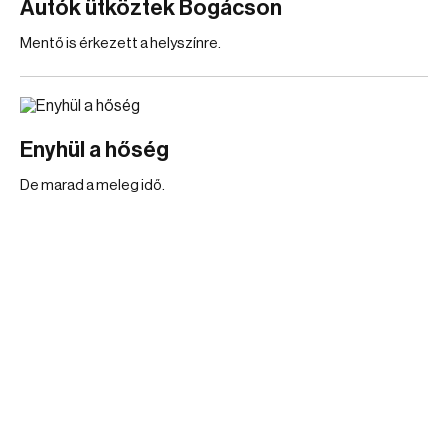
Autók ütköztek Bogácson
Mentő is érkezett a helyszínre.
Enyhül a hőség
De marad a meleg idő.