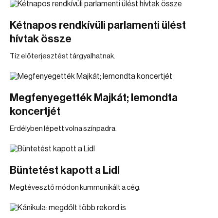
Kétnapos rendkívüli parlamenti ülést
hívtak össze
Tíz előterjesztést tárgyalhatnak.
Megfenyegették Majkát; lemondta
koncertjét
Erdélyben lépett volna színpadra.
Büntetést kapott a Lidl
Megtévesztő módon kummunikált a cég.