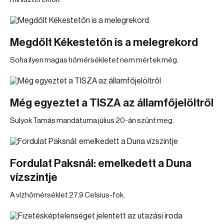
Megdőlt Kékestetőn is a melegrekord
Soha ilyen magas hőmérsékletet nem mértek még.
Még egyeztet a TISZA az államfőjelöltről
Sulyok Tamás mandátuma július 20-án szűnt meg.
Fordulat Paksnál: emelkedett a Duna
vízszintje
A vízhőmérséklet 27,9 Celsius-fok.