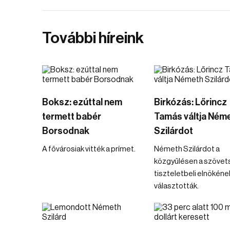
További híreink
Boksz: ezúttal nem
Birkózás: Lőrincz
termett babér
Tamás váltja Ném
Borsodnak
Szilárdot
A fővárosiak vitték a prímet.
Németh Szilárdot a
közgyűlésen a szövet
tiszteletbeli elnökéne
választották.