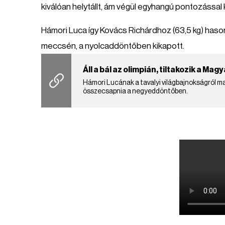
kiválóan helytállt, ám végül egyhangú pontozással 
Hámori Luca így Kovács Richárdhoz (63,5 kg) hasonl
meccsén, a nyolcaddöntőben kikapott.
Áll a bál az olimpián, tiltakozik a M
Hámori Lucának a tavalyi világbajnokságról mag
összecsapnia a negyeddöntőben.