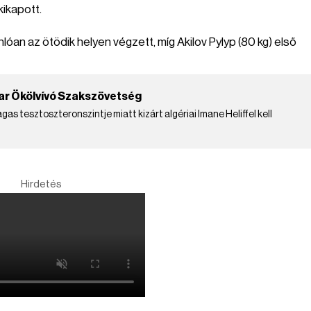
kikapott.
óan az ötödik helyen végzett, míg Akilov Pylyp (80 kg) első
agyar Ökölvívó Szakszövetség
as tesztoszteronszintje miatt kizárt algériai Imane Heliffel kell
Hirdetés