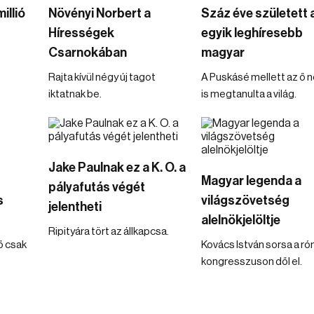
illió
Növényi Norbert a
Száz éve született 
Hírességek
egyik leghíresebb
Csarnokában
magyar
Rajta kívül négy új tagot
A Puskásé mellett az ő 
iktatnak be.
is megtanulta a világ.
Jake Paulnak ez a K. O. a
Magyar legenda a
pályafutás végét
s
világszövetség
jelentheti
alelnökjelöltje
Ripityára tört az állkapcsa.
ő csak
Kovács István sorsa a ró
kongresszuson dől el.