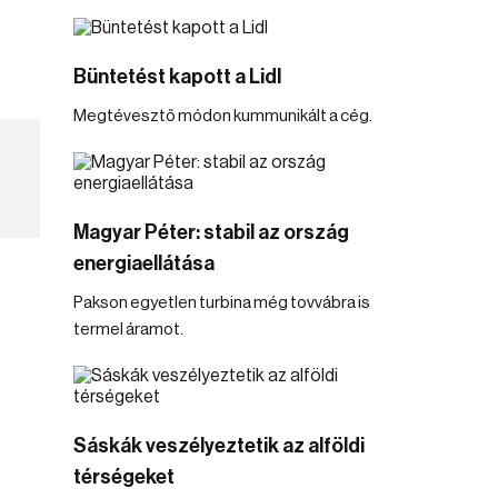
Büntetést kapott a Lidl
Megtévesztő módon kummunikált a cég.
Magyar Péter: stabil az ország
energiaellátása
Pakson egyetlen turbina még tovvábra is
termel áramot.
Sáskák veszélyeztetik az alföldi
térségeket