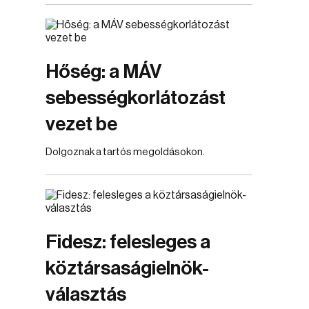
Hőség: a MÁV
sebességkorlátozást
vezet be
Dolgoznak a tartós megoldásokon.
Fidesz: felesleges a
köztársaságielnök-
választás