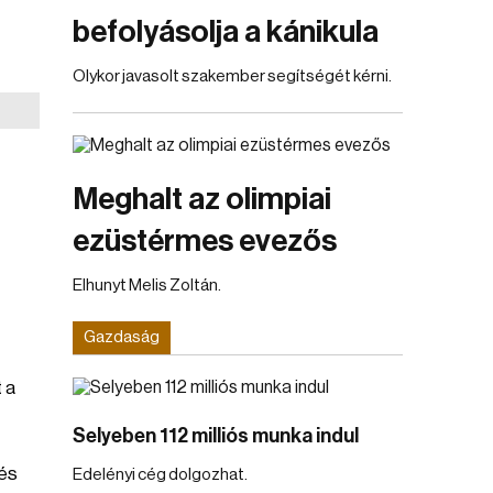
befolyásolja a kánikula
Olykor javasolt szakember segítségét kérni.
Meghalt az olimpiai
ezüstérmes evezős
Elhunyt Melis Zoltán.
Gazdaság
 a
Selyeben 112 milliós munka indul
 és
Edelényi cég dolgozhat.