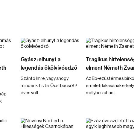
Gyász: elhunyt a
Tragikus hirtelensé
eth
legendás ökölvívóedző
elment Németh Zsa
Szántó Imre, vagy ahogy
Az Eb-ezüstérmes birkóz
mindenki hívta, Öcsi bácsi 82
emeleti lakásának erkély
éves volt.
mélybe zuhant.
ség
k