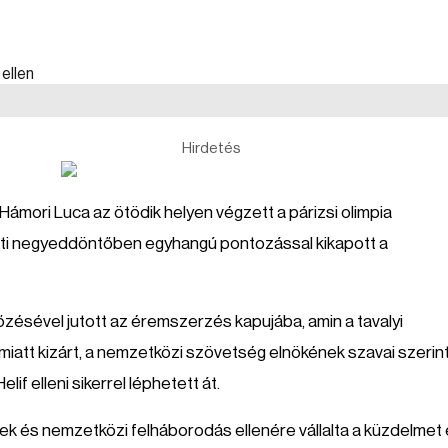
Hirdetés
ámori Luca az ötödik helyen végzett a párizsi olimpia
bati negyeddöntőben egyhangú pontozással kikapott a
győzésével jutott az éremszerzés kapujába, amin a tavalyi
miatt kizárt, a nemzetközi szövetség elnökének szavai szerint
f elleni sikerrel léphetett át.
gek és nemzetközi felháborodás ellenére vállalta a küzdelmet