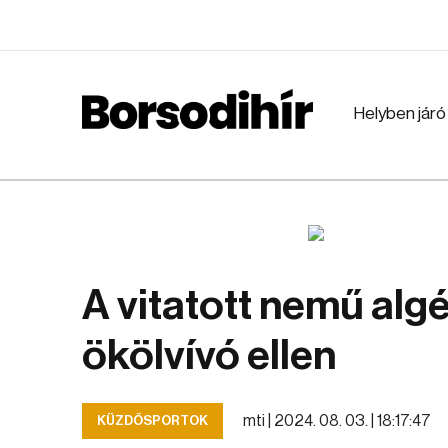
Helyben járó
A vitatott nemű algé
ökölvívó ellen
mti |
2024. 08. 03. | 18:17:47
KÜZDŐSPORTOK