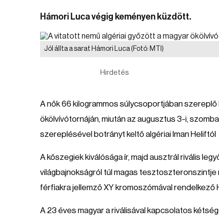
Hámori Luca végig keményen küzdött.
Jól állta a sarat Hámori Luca
(Fotó: MTI)
Hirdetés
A nők 66 kilogrammos súlycsoportjában szereplő H
ökölvívótornáján, miután az augusztus 3-i, szom
szereplésével botrányt keltő algériai Iman Heliftól
A kőszegiek kiválósága ír, majd ausztrál rivális le
világbajnokságról túl magas tesztoszteronszintje 
férfiakra jellemző XY kromoszómával rendelkező Heli
A 23 éves magyar a riválisával kapcsolatos kétsé