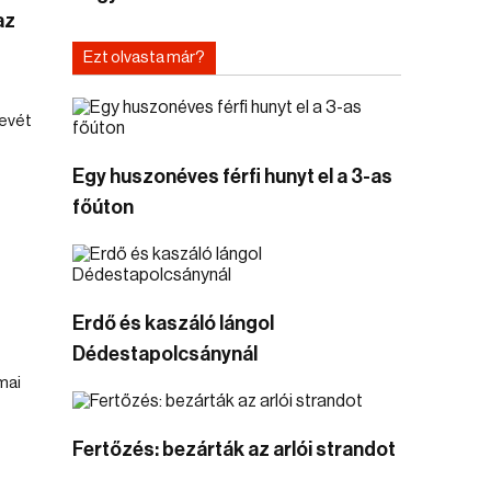
az
Ezt olvasta már?
nevét
Egy huszonéves férfi hunyt el a 3-as
főúton
Erdő és kaszáló lángol
Dédestapolcsánynál
mai
Fertőzés: bezárták az arlói strandot