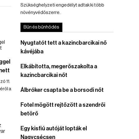
Szükséghelyzeti engedélyt adtak ki több
növényvédőszerre.
Bűn és bűnhődés
Nyugtatót tett a kazincbarcikai nő
kávéjába
ggel
Elkábította, megerőszakolta a
nett
kazincbarcikai nőt
ó 11.
éről a
Álbróker csapta be a borsodi nőt
Fotel mögött rejtőzött a szendrői
betörő
Egy kisfiú autóját lopták el
Nagycsécsen