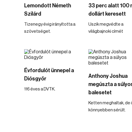
Lemondott Németh
33 perc alatt 100 m
Szilárd
dollárt keresett
Tizenegy évig irányította a
Uszik megvédte a
szövetséget.
világbajnoki címét
Évfordulót ünnepel a
Anthony Joshua
Diósgyőr
megúszta a súlyo
116 éves a DVTK.
balesetet
Ketten meghaltak, de 
könnyebben sérült.