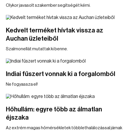
Olykor javasolt szakember segítségét kérni.
Kedvelt terméket hívtak vissza az
Auchan üzleteiből
Szalmonellát mutattak ki benne.
Indiai fűszert vonnak ki a forgalomból
Ne fogyassza el!
Hőhullám: egyre több az álmatlan
éjszaka
Az extrém magas hőmérsékletek többlethalálozással járnak