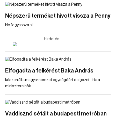
Népszerű terméket hívott vissza a Penny
Ne fogyassza el!
Hirdetés
Elfogadta a felkérést Baka András
készen áll a magyar nemzet egységéért dolgozni - írta a
miniszterelnök.
Vaddisznó sétált a budapesti metróban