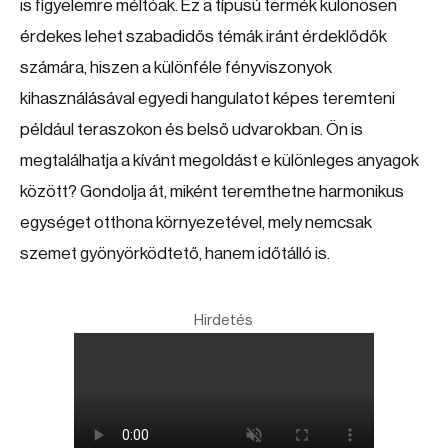
is figyelemre méltóak. Ez a típusú termék különösen
érdekes lehet szabadidős témák iránt érdeklődők
számára, hiszen a különféle fényviszonyok
kihasználásával egyedi hangulatot képes teremteni
például teraszokon és belső udvarokban. Ön is
megtalálhatja a kívánt megoldást e különleges anyagok
között? Gondolja át, miként teremthetne harmonikus
egységet otthona környezetével, mely nemcsak
szemet gyönyörködtető, hanem időtálló is.
Hirdetés