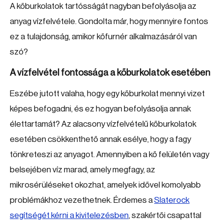
A kőburkolatok tartósságát nagyban befolyásolja az
anyag vízfelvétele. Gondolta már, hogy mennyire fontos
ez a tulajdonság, amikor kőfurnér alkalmazásáról van
szó?
A vízfelvétel fontossága a kőburkolatok esetében
Eszébe jutott valaha, hogy egy kőburkolat mennyi vizet
képes befogadni, és ez hogyan befolyásolja annak
élettartamát? Az alacsony vízfelvételű kőburkolatok
esetében csökkenthető annak esélye, hogy a fagy
tönkreteszi az anyagot. Amennyiben a kő felületén vagy
belsejében víz marad, amely megfagy, az
mikrosérüléseket okozhat, amelyek idővel komolyabb
problémákhoz vezethetnek. Érdemes a
Slaterock
segítségét kérni a kivitelezésben
, szakértői csapattal