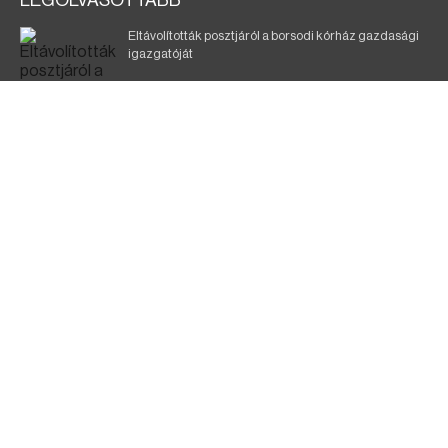
LEGOLVASOTTABB
Eltávolították posztjáról a borsodi kórház gazdasági
igazgatóját
Holttest Miskolcon: nem tudják, ki lehet
Éjszakai fürdőzés várja a vendégeket Borsodban is
Szélerőmű-fejlesztést tervez a TISZA-kormány
Jó ütemben halad a Mezőzombor–Nyíregyháza
vasútvonal felújítása