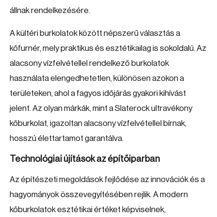
állnak rendelkezésére.
A kültéri burkolatok között népszerű választás a
kőfurnér, mely praktikus és esztétikailag is sokoldalú. Az
alacsony vízfelvétellel rendelkező burkolatok
használata elengedhetetlen, különösen azokon a
területeken, ahol a fagyos időjárás gyakori kihívást
jelent. Az olyan márkák, mint a Slaterock ultravékony
kőburkolat, igazoltan alacsony vízfelvétellel bírnak,
hosszú élettartamot garantálva.
Technológiai újítások az építőiparban
Az építészeti megoldások fejlődése az innovációk és a
hagyományok összevegyítésében rejlik. A modern
kőburkolatok esztétikai értéket képviselnek,