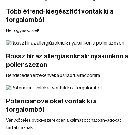
Több étrend-kiegészítőt vontak ki a
forgalomból
Ne fogyassza el!
Rossz hír az allergiásoknak: nyakunkon a
pollenszezon
Rengetegen érzékenyek a parlagfű virágporára.
Potencianövelőket vontak ki a
forgalomból
Vényköteles gyógyszerekben alkalmazott hatóanyagokat
tartalmaznak.