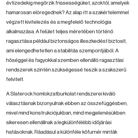
évtizedekig megőrzik frissességüket, azoktól, amelyek
hamarosan elöregednek? Az alap itt a szakértelemmel
végzett kivitelezés és a megfelelő technológia
alkalmazása. A felület teljes méretében történő
ragasztása például biztonságos illeszkedést biztosít,
ami elengedhetetlen a stabilitás szempontjából. A
hőséggel és fagyokkal szemben ellenálló ragasztási
rendszerek szintén szükségessé teszik a szakszerű
felvitelt.
A Slaterock homlokzatburkolat rendszerei kiváló
választásnak bizonyulnak ebben az összefüggésben,
mivel mind konstrukciójukban, mind megjelenésükben
sikeresen ellenállnak a legkülönfélébb időjárási
hatásoknak. Ráadásul a különféle kőfurnér minták