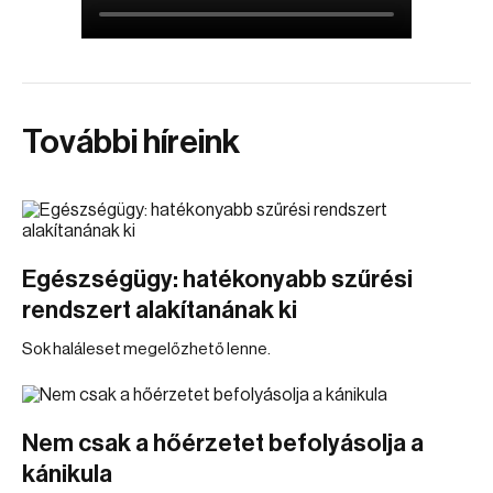
További híreink
Egészségügy: hatékonyabb szűrési
rendszert alakítanának ki
Sok haláleset megelőzhető lenne.
Nem csak a hőérzetet befolyásolja a
kánikula