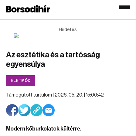
Hirdetés
Az esztétika és a tartósság
egyensúlya
ÉLETMÓD
Támogatott tartalom |
2026. 05. 20. | 15:00:42
Modern kőburkolatok kültérre.