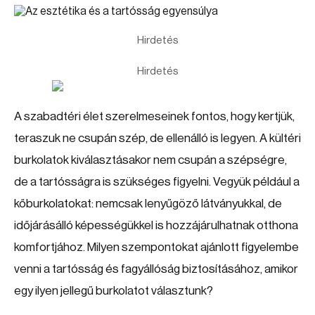
Hirdetés
Hirdetés
A szabadtéri élet szerelmeseinek fontos, hogy kertjük,
teraszuk ne csupán szép, de ellenálló is legyen. A kültéri
burkolatok kiválasztásakor nem csupán a szépségre,
de a tartósságra is szükséges figyelni. Vegyük például a
kőburkolatokat: nemcsak lenyűgöző látványukkal, de
időjárásálló képességükkel is hozzájárulhatnak otthona
komfortjához. Milyen szempontokat ajánlott figyelembe
venni a tartósság és fagyállóság biztosításához, amikor
egy ilyen jellegű burkolatot választunk?