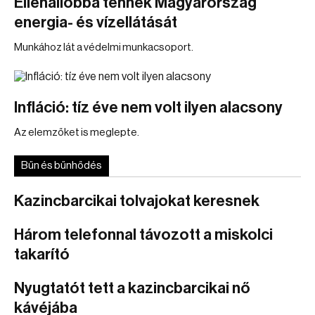
Ellenállóbbá tennék Magyarország
energia- és vízellátását
Munkához lát a védelmi munkacsoport.
Infláció: tíz éve nem volt ilyen alacsony
Az elemzőket is meglepte.
Bűn és bűnhődés
Kazincbarcikai tolvajokat keresnek
Három telefonnal távozott a miskolci
takarító
Nyugtatót tett a kazincbarcikai nő
kávéjába