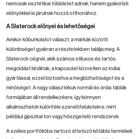
nemcsak esztétikai többletet adnak, hanem gyakorlati
előnyökkel is járulnak hozzá otthonához.
A Slaterock előnyei és lehetőségei
Amikor kőburkolatot választ, a márkák közötti
különbséget gyakran a részletekben találja meg. A
Slaterock cégnél, akik számos stílusos és tartós
megoldást kínálnak, a kapcsolat közvetlen az indiai
gyártással, ezzel biztosítva a megbízhatóságot és a
minőséget. A nagy választékuk normál és óriás táblák
formájában áll rendelkezésre, így könnyen
alkalmazhatók különféle szerelőfelületekre, mint
például gipszkarton vagy hőszigetelő rendszerek.
A széles portfólióba tartozó áttetsző kőtábla termékek