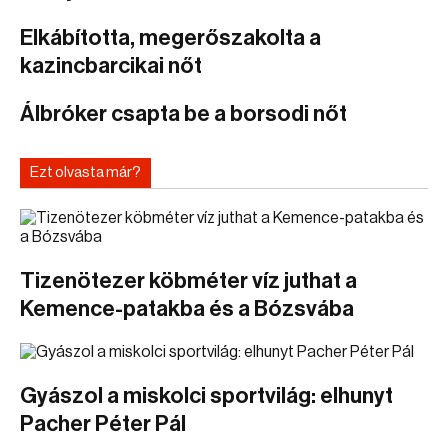
Elkábította, megerőszakolta a
kazincbarcikai nőt
Álbróker csapta be a borsodi nőt
Ezt olvasta már?
Tizenötezer köbméter víz juthat a
Kemence-patakba és a Bózsvába
Gyászol a miskolci sportvilág: elhunyt
Pacher Péter Pál