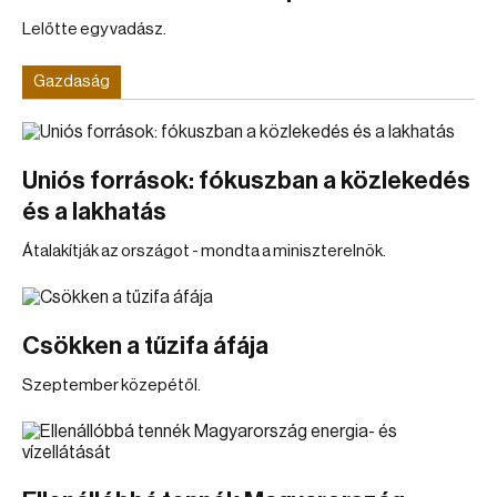
Lelőtte egy vadász.
Gazdaság
Uniós források: fókuszban a közlekedés
és a lakhatás
Átalakítják az országot - mondta a miniszterelnök.
Csökken a tűzifa áfája
Szeptember közepétől.