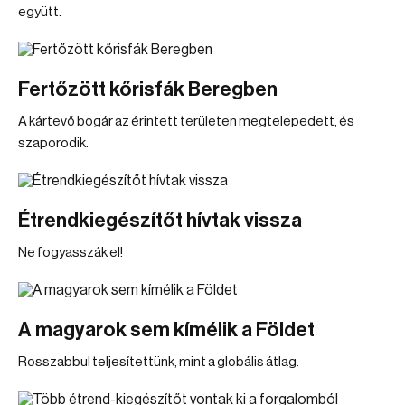
együtt.
Fertőzött kőrisfák Beregben
A kártevő bogár az érintett területen megtelepedett, és
szaporodik.
Étrendkiegészítőt hívtak vissza
Ne fogyasszák el!
A magyarok sem kímélik a Földet
Rosszabbul teljesítettünk, mint a globális átlag.