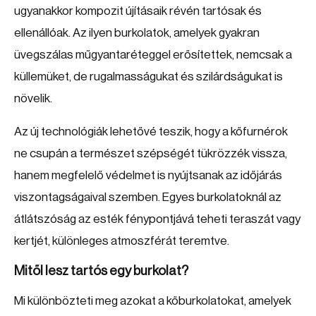
ugyanakkor kompozit újításaik révén tartósak és
ellenállóak. Az ilyen burkolatok, amelyek gyakran
üvegszálas műgyantaréteggel erősítettek, nemcsak a
küllemüket, de rugalmasságukat és szilárdságukat is
növelik.
Az új technológiák lehetővé teszik, hogy a kőfurnérok
ne csupán a természet szépségét tükrözzék vissza,
hanem megfelelő védelmet is nyújtsanak az időjárás
viszontagságaival szemben. Egyes burkolatoknál az
átlátszóság az esték fénypontjává teheti teraszát vagy
kertjét, különleges atmoszférát teremtve.
Mitől lesz tartós egy burkolat?
Mi különbözteti meg azokat a kőburkolatokat, amelyek