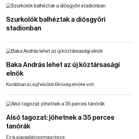
Szurkolók balhéztak a diósgyőri
stadionban
Baka András lehet az új köztársasági
elnök
Korábban a Legfelsőbb Bíróság elnöke volt.
Alsó tagozat: jöhetnek a 35 perces
tanórák
Ez is a javaslatcsomag része.