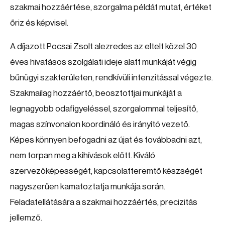
szakmai hozzáértése, szorgalma példát mutat, értéket
őriz és képvisel.
A díjazott Pocsai Zsolt alezredes az eltelt közel 30
éves hivatásos szolgálati ideje alatt munkáját végig
bűnügyi szakterületen, rendkívüli intenzitással végezte.
Szakmailag hozzáértő, beosztottjai munkáját a
legnagyobb odafigyeléssel, szorgalommal teljesítő,
magas színvonalon koordináló és irányító vezető.
Képes könnyen befogadni az újat és továbbadni azt,
nem torpan meg a kihívások előtt. Kiváló
szervezőképességét, kapcsolatteremtő készségét
nagyszerűen kamatoztatja munkája során.
Feladatellátására a szakmai hozzáértés, precizitás
jellemző.