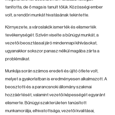
tanította, de ő maga is tanult tőlük. Közösségi ember
volt, a rendőri munkát hivatásának tekintette.
Környezete, a városlakók ismerték és elismerték
tevékenységét. Szívén viselte a bűnügyi munkát, a
vezetői beosztással járó mindennapi kihívásokat,
ugyanakkor sokszor panasz nélkül magába zárta a
problémákat.
Munkája során számos eredeti és újító ötlete volt,
melyet a gyakorlatban is eredményesen alkalmazott. A
beosztotti és a parancsnoki állomány szakmai
hozzáértését, valamint vezetői képességét egyaránt
elismerte. Bűnügyi szakterületen tanúsított
munkamorálja, elhivatottsága, vezetői kvalitásai,