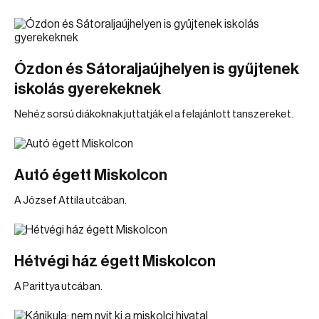
Ózdon és Sátoraljaújhelyen is gyűjtenek
iskolás gyerekeknek
Nehéz sorsú diákoknak juttatják el a felajánlott tanszereket.
Autó égett Miskolcon
A József Attila utcában.
Hétvégi ház égett Miskolcon
A Parittya utcában.