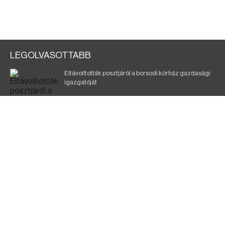
LEGOLVASOTTABB
Eltávolították posztjáról a borsodi kórház gazdasági
igazgatóját
Szélerőmű-fejlesztést tervez a TISZA-kormány
Kigyulladt egy épület Tokajban
Elmarad a DVTK–Szentlőrinc meccs