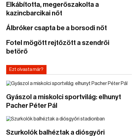
Elkábította, megerőszakolta a
kazincbarcikai nőt
Álbróker csapta be a borsodi nőt
Fotel mögött rejtőzött a szendrői
betörő
Ezt olvasta már?
Gyászol a miskolci sportvilág: elhunyt
Pacher Péter Pál
Szurkolók balhéztak a diósgyőri