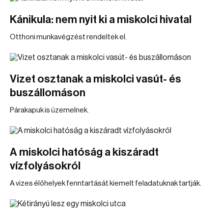
Kánikula: nem nyit ki a miskolci hivatal
Otthoni munkavégzést rendeltek el.
Vizet osztanak a miskolci vasút- és
buszállomáson
Párakapuk is üzemelnek.
A miskolci hatóság a kiszáradt
vízfolyásokról
A vizes élőhelyek fenntartását kiemelt feladatuknak tartják.