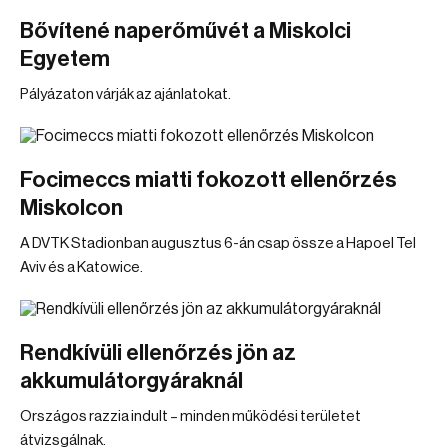
Bővítené naperőművét a Miskolci
Egyetem
Pályázaton várják az ajánlatokat.
Focimeccs miatti fokozott ellenőrzés
Miskolcon
A DVTK Stadionban augusztus 6-án csap össze a Hapoel Tel
Aviv és a Katowice.
Rendkívüli ellenőrzés jön az
akkumulátorgyáraknál
Országos razzia indult – minden működési területet
átvizsgálnak.