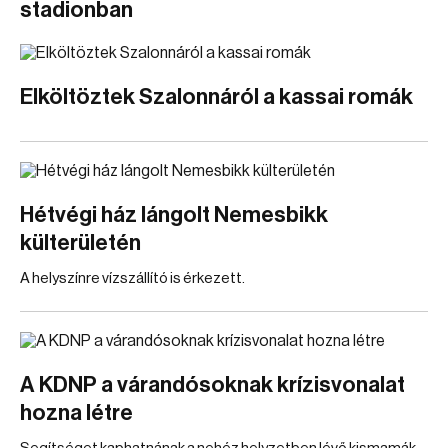
stadionban
Elköltöztek Szalonnáról a kassai romák
Hétvégi ház lángolt Nemesbikk
külterületén
A helyszínre vízszállító is érkezett.
A KDNP a várandósoknak krízisvonalat
hozna létre