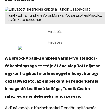
Tündik Edina, Tündikné Vörös Mónika, Pocsai Zsolt és Miskolczi
István
(Fotó: police.hu)
Hirdetés
Hirdetés
A Borsod-Abaúj-Zemplén Vármegyei Rendőr-
főkapitányság vezetője öt éve alapított díjat az
egykor tragikus hirtelenséggel elhunyt bűnügyi
osztályvezető, az emberként és rendőrként is
kimagasló kvalitású kolléga, Tündik Csaba
ralezredes emlékének megőrzésére.
A díj névadója, a Kazincbarcikai Rendőrkapitányság