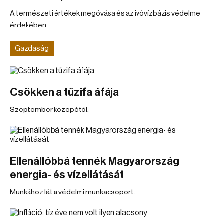
A természeti értékek megóvása és az ivóvízbázis védelme
érdekében.
Gazdaság
Csökken a tűzifa áfája
Szeptember közepétől.
Ellenállóbbá tennék Magyarország
energia- és vízellátását
Munkához lát a védelmi munkacsoport.