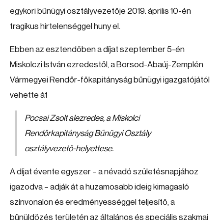
egykori bűnügyi osztályvezetője 2019. április 10-én
tragikus hirtelenséggel huny el.
Ebben az esztendőben a díjat szeptember 5-én
Miskolczi István ezredestől, a Borsod-Abaúj-Zemplén
Vármegyei Rendőr-főkapitányság bűnügyi igazgatójától
vehette át
Pocsai Zsolt alezredes, a Miskolci
Rendőrkapitányság Bűnügyi Osztály
osztályvezető-helyettese.
A díjat évente egyszer – a névadó születésnapjához
igazodva – adják át a huzamosabb ideig kimagasló
színvonalon és eredményességgel teljesítő, a
bűnüldözés területén az általános és speciális szakmai