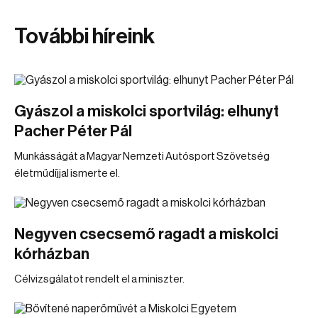
További híreink
Gyászol a miskolci sportvilág: elhunyt
Pacher Péter Pál
Munkásságát a Magyar Nemzeti Autósport Szövetség
életműdíjjal ismerte el.
Negyven csecsemő ragadt a miskolci
kórházban
Célvizsgálatot rendelt el a miniszter.