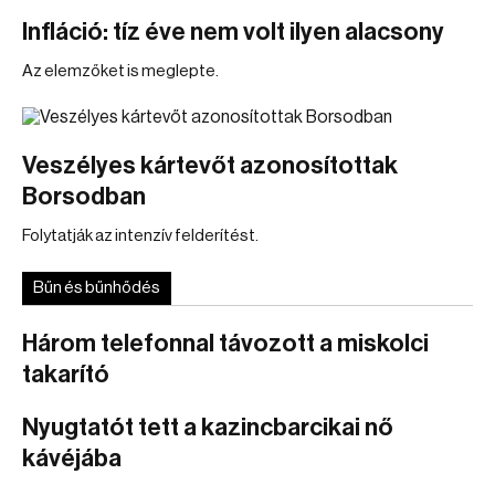
Infláció: tíz éve nem volt ilyen alacsony
Az elemzőket is meglepte.
Veszélyes kártevőt azonosítottak
Borsodban
Folytatják az intenzív felderítést.
Bűn és bűnhődés
Három telefonnal távozott a miskolci
takarító
Nyugtatót tett a kazincbarcikai nő
kávéjába