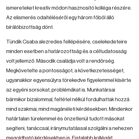
ismereteket kreatív módon hasznosító kolléga részére.
Az elismerés odaítéléséről egy három főből álló
bírálóbizottság dönt.
Tündik Csaba alezredes fellépésére, cselekedeteire
minden esetben a határozottság és a céltudatosság
volt jellemző. Második családja volt a rendőrség.
Megkövetelte a pontosságot, a következetességet,
ugyanakkor egyensúlyra törekedve figyelemmel kísérte
az egyéni sorsokat, problémákat is. Munkatársai
bármikor bizalommal, feltétel nélkül fordulhattak hozzá
mind szakmai, mind magánéleti kérdésekben. Mindenkor
határtalan türelemmel és önzetlenül tudott másokat
segíteni, tanáccsal, iránymutatással szolgálni a nehezen
megoldható kérdésekben is. Fiatalabb kollégáit