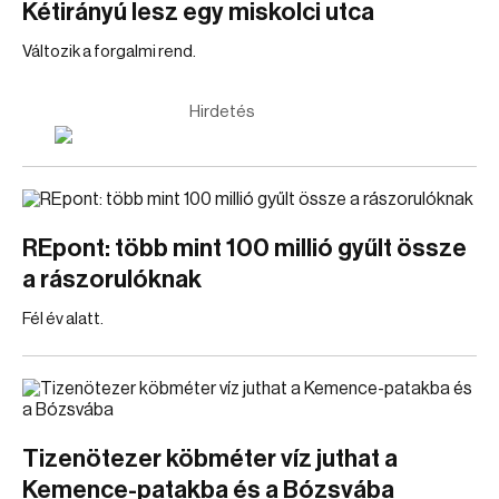
Kétirányú lesz egy miskolci utca
Változik a forgalmi rend.
Hirdetés
REpont: több mint 100 millió gyűlt össze
a rászorulóknak
Fél év alatt.
Tizenötezer köbméter víz juthat a
Kemence-patakba és a Bózsvába