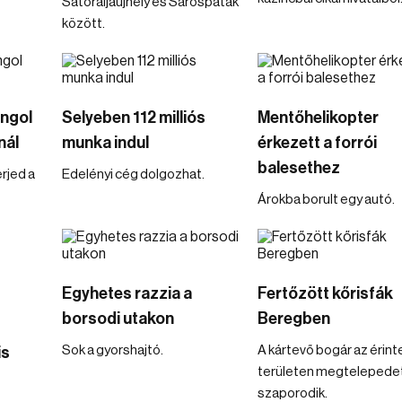
Sátoraljaújhely és Sárospatak
között.
ángol
Selyeben 112 milliós
Mentőhelikopter
nál
munka indul
érkezett a forrói
balesethez
rjed a
Edelényi cég dolgozhat.
Árokba borult egy autó.
Egyhetes razzia a
Fertőzött kőrisfák
borsodi utakon
Beregben
Sok a gyorshajtó.
A kártevő bogár az érint
is
területen megtelepedet
szaporodik.