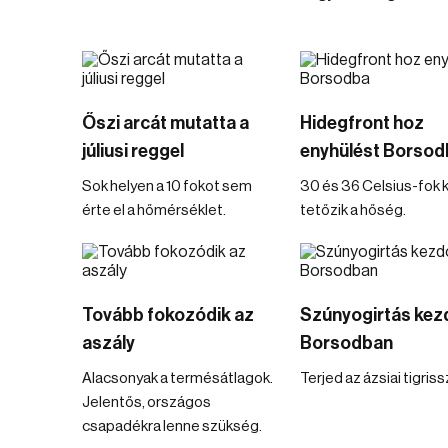
Őszi arcát mutatta a
Hidegfront hoz
júliusi reggel
enyhülést Borsod
Sok helyen a 10 fokot sem
30 és 36 Celsius-fok 
érte el a hőmérséklet.
tetőzik a hőség.
Tovább fokozódik az
Szúnyogirtás kez
aszály
Borsodban
Alacsonyak a termésátlagok.
Terjed az ázsiai tigris
Jelentős, országos
csapadékra lenne szükség.