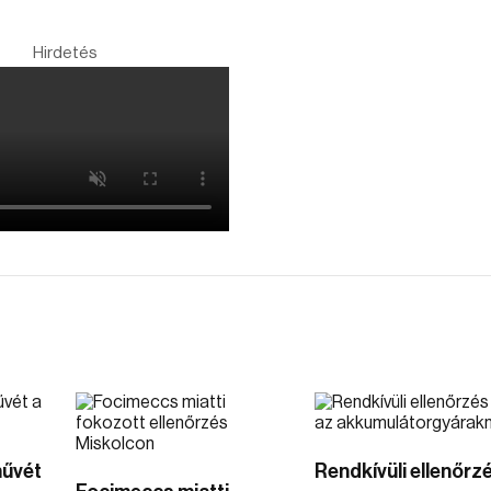
Hirdetés
művét
Rendkívüli ellenőrz