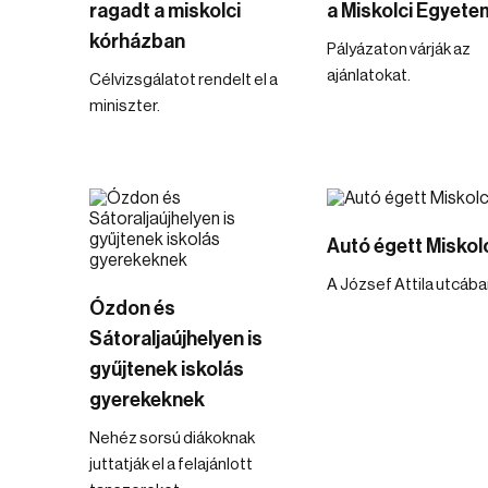
ragadt a miskolci
a Miskolci Egyete
kórházban
Pályázaton várják az
ajánlatokat.
Célvizsgálatot rendelt el a
miniszter.
Autó égett Miskol
A József Attila utcába
Ózdon és
Sátoraljaújhelyen is
gyűjtenek iskolás
gyerekeknek
Nehéz sorsú diákoknak
juttatják el a felajánlott