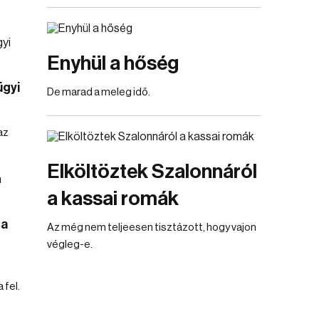
Enyhül a hőség
ügyi
De marad a meleg idő.
az
Elköltöztek Szalonnáról
a kassai romák
 a
Az még nem teljeesen tisztázott, hogy vajon
végleg-e.
 fel.