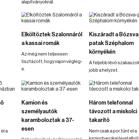
alapítványoknál.
Elköltöztek Szalonnáról
Kiszáradt a Bózsva
a kassai romák
patak Széphalom
környékén
Az még nem teljeesen
tisztázott, hogy vajon végleg-
A feljebb lévő szakaszo
e.
jobb a helyzet.
mő
Kamion és
Három telefonnal
személyautók
távozott a miskolci
karamboloztak a 37-
takarító
esen
el a
Nem csak a por tűnt el a
kazincbarcikai hivatalból