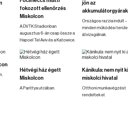
Focimeccs miatti
m
jön az
fokozott ellenőrzés
akkumulátorgyárak
Miskolcon
Országos razzia indult –
A DVTK Stadionban
minden működési terüle
augusztus 6-án csap össze a
átvizsgálnak.
Hapoel Tel Aviv és a Katowice.
con
Hétvégi ház égett
Kánikula: nem nyit ki
n.
Miskolcon
miskolci hivatal
A Parittya utcában.
Otthoni munkavégzést
rendeltek el.