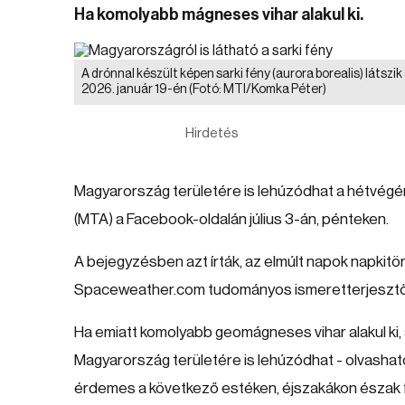
Ha komolyabb mágneses vihar alakul ki.
A drónnal készült képen sarki fény (aurora borealis) látszi
2026. január 19-én
(Fotó: MTI/Komka Péter)
Hirdetés
Magyarország területére is lehúzódhat a hétvégé
(MTA) a Facebook-oldalán július 3-án, pénteken.
A bejegyzésben azt írták, az elmúlt napok napkitö
Spaceweather.com tudományos ismeretterjesztő w
Ha emiatt komolyabb geomágneses vihar alakul ki, a
Magyarország területére is lehúzódhat - olvasható
érdemes a következő estéken, éjszakákon észak fe