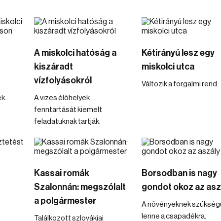
A miskolci hatóság a
Kétirányú lesz egy
kiszáradt
miskolci utca
vízfolyásokról
Változik a forgalmi rend.
k.
A vizes élőhelyek
fenntartását kiemelt
feladatuknak tartják.
Kassai romák
Borsodban is nagy
Szalonnán: megszólalt
gondot okoz az asz
a polgármester
A növényeknek szükség
lenne a csapadékra.
Találkozott szlovákiai