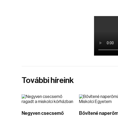
További híreink
Negyven csecsemő
Bővítené naperő