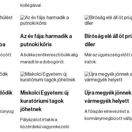
kollégáival.
Az év fája: harmadik a
Bíróság elé áll öt pr
ba
putnoki kőris
díler
között
A bükkszentkereszti bükk alig
Már az ügyészség előtt 
maradt le a dobogóról.
iratok.
dődik
Miskolci Egyetem: új
Újra megyék jönnek
kuratóriumi tagok
vármegyék helyett
jöhetnek
szúnyog.
A főispán elnevezést a
kormánymegbízott váltja
Pályázatot írtak ki a
közérdekű vagyonkezelő