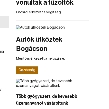
vonultak a tűzoltók
Encsről érkezett a segítség.
Autók ütköztek
Bogácson
mia
Mentő is érkezett a helyszínre.
Gazdaság
y
Több gyógyszert, de kevesebb
üzemanyagot vásároltunk