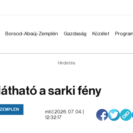
Borsod-Abaúj-Zemplén
Gazdaság
Közélet
Progra
Hirdetés
átható a sarki fény
-ZEMPLÉN
mti |
2026. 07. 04. |
12:32:17