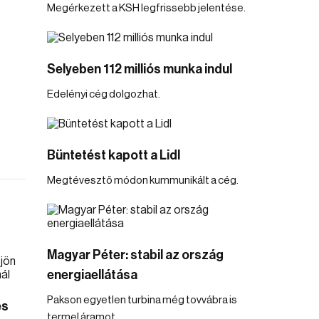
Megérkezett a KSH legfrissebb jelentése.
Selyeben 112 milliós munka indul
Edelényi cég dolgozhat.
Büntetést kapott a Lidl
Megtévesztő módon kummunikált a cég.
Magyar Péter: stabil az ország
energiaellátása
Pakson egyetlen turbina még tovvábra is
és
termel áramot.