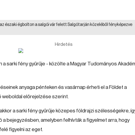
k az északi égbolton a salgói vár felett Salgótarján közeléből fényképezve
Hirdetés
n a sarki fény gyűrűje - közölte a Magyar Tudományos Akadé
réseinek anyaga pénteken és vasárnap érheti el a Földet a
eboldal előrejelzése szerint.
kkor a sarki fény gyűrűje közepes földrajzi szélességekre, íg
 a bejegyzésben, amelyben felhívták a figyelmet arra, hogy
lé figyelni az eget.