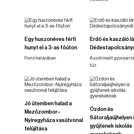
Egy huszonéves férfi
Erdő és kaszáló l
hunyt el a 3-as főúton
Dédestapolcsány
Forró határában.
A szél miatt gyorsan te
tűz.
Jó ütemben halad a
Ózdon és
Mezőzombor–
Sátoraljaújhelyen 
Nyíregyháza vasútvonal
gyűjtenek iskolás
felújítása