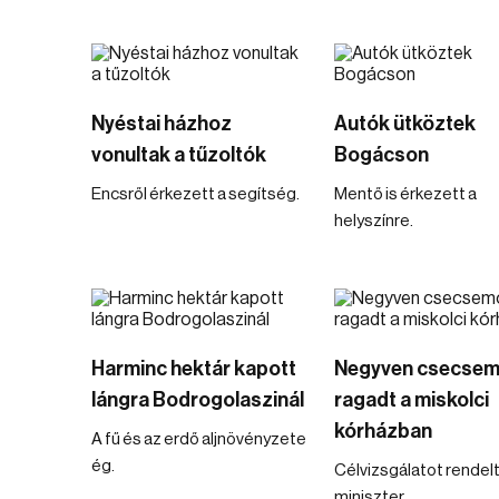
Nyéstai házhoz
Autók ütköztek
vonultak a tűzoltók
Bogácson
Encsről érkezett a segítség.
Mentő is érkezett a
helyszínre.
Harminc hektár kapott
Negyven csecse
lángra Bodrogolaszinál
ragadt a miskolci
kórházban
A fű és az erdő aljnövényzete
ég.
Célvizsgálatot rendelt 
miniszter.