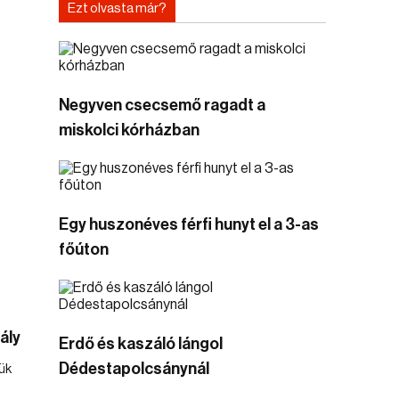
Ezt olvasta már?
Negyven csecsemő ragadt a
miskolci kórházban
Egy huszonéves férfi hunyt el a 3-as
főúton
ály
Erdő és kaszáló lángol
Dédestapolcsánynál
ük