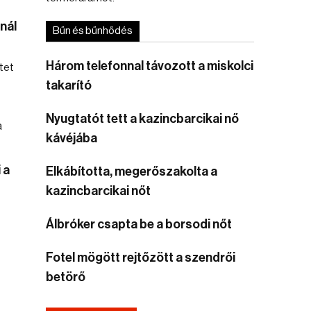
nál
Bűn és bűnhődés
Három telefonnal távozott a miskolci
tet
takarító
Nyugtatót tett a kazincbarcikai nő
kávéjába
 a
Elkábította, megerőszakolta a
kazincbarcikai nőt
Álbróker csapta be a borsodi nőt
Fotel mögött rejtőzött a szendrői
betörő