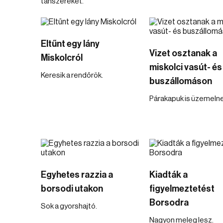
tanszereket.
Eltűnt egy lány
Vizet osztanak a
Miskolcról
miskolci vasút- és
Keresik a rendőrök.
buszállomáson
Párakapuk is üzemelne
Egyhetes razzia a
Kiadták a
borsodi utakon
figyelmeztetést
Borsodra
Sok a gyorshajtó.
Nagyon meleg lesz.