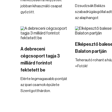
mérkőzésen a helyzeteit
Dzsudzsák Balázs
jobban kihasználó csapat
szabadrúgásgóllal ad
győzött.
az alaphangot
Elképesztő balese
A debreceni
Balaton partján
cégcsoport tagja 3
Teherautó rohant a há
milliárd forintot
+Fotók!
fektetett be
Elérte legmagasabb pontját
az ipari csarnok épülete
Szentgotthárdon.