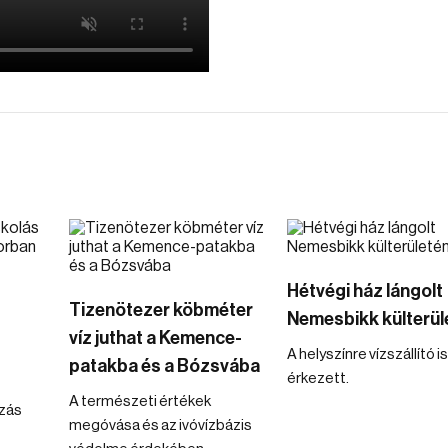
Hétvégi ház lángolt
Tizenötezer köbméter
Nemesbikk külterül
víz juthat a Kemence-
A helyszínre vízszállító is
patakba és a Bózsvába
érkezett.
A természeti értékek
zás
megóvása és az ivóvízbázis