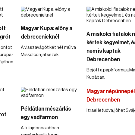
ott
Magyar Kupa: előny a
A miskolci fiatalok
grót
debrecenieknél
kértek kegyelmet, é
pontot
A visszavágót két hét múlva
nem is kaptak
Európa-
Miskolcon játsszák.
Debrecenben
őjében.
Bejött a papírforma a M
Kupában.
Magyar népünnepél
Debrecenben
Példátlan mészárlás
Izrael letudva, jöhet Sváj
tot
egy vadfarmon
A tulajdonos abban