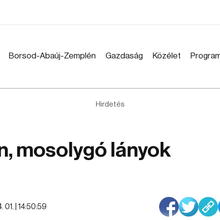
Borsod-Abaúj-Zemplén
Gazdaság
Közélet
Progra
Hirdetés
en, mosolygó lányok
 01. | 14:50:59