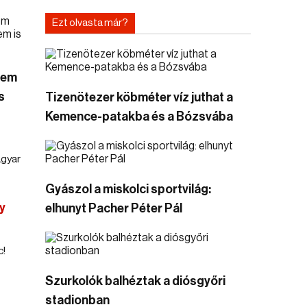
Ezt olvasta már?
 nem
s
Tizenötezer köbméter víz juthat a
Kemence-patakba és a Bózsvába
agyar
Gyászol a miskolci sportvilág:
y
elhunyt Pacher Péter Pál
c!
Szurkolók balhéztak a diósgyőri
stadionban