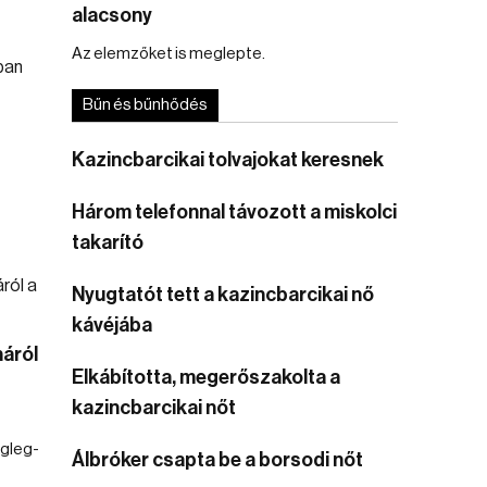
alacsony
Az elemzőket is meglepte.
Bűn és bűnhődés
Kazincbarcikai tolvajokat keresnek
Három telefonnal távozott a miskolci
takarító
Nyugtatót tett a kazincbarcikai nő
kávéjába
náról
Elkábította, megerőszakolta a
kazincbarcikai nőt
égleg-
Álbróker csapta be a borsodi nőt