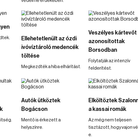
védelme érdekében.
gyen
Veszélyes kártevőt
dtek.
Ellehetetlenült az ózdi
azonosítottak
ivóvíztároló medencék
Borsodban
töltése
Folytatják az intenzív
Megkezdték a hiba elhárítást.
felderítést.
Autók ütköztek
Elköltöztek Szalon
ók
Bogácson
a kassai romák
ítség.
Mentő is érkezett a
Az még nem teljesen
helyszínre.
tisztázott, hogy vajon v
e.