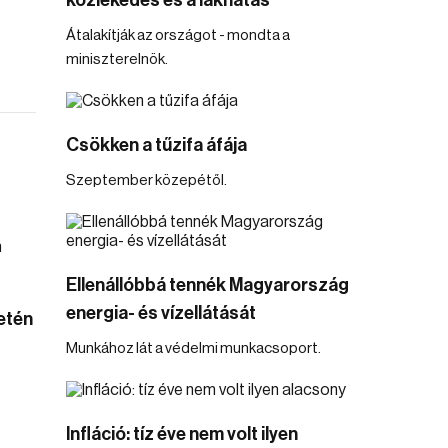
közlekedés és a lakhatás
Átalakítják az országot - mondta a
miniszterelnök.
Csökken a tűzifa áfája
Szeptember közepétől.
Ellenállóbbá tennék Magyarország
energia- és vízellátását
etén
Munkához lát a védelmi munkacsoport.
Infláció: tíz éve nem volt ilyen