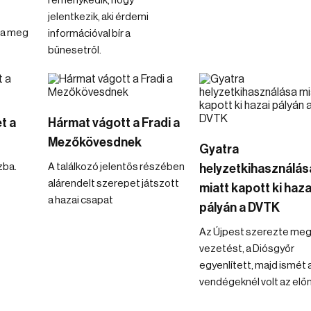
reménykedik, hogy
jelentkezik, aki érdemi
ta meg
információval bír a
bűnesetről.
t a
Hármat vágott a Fradi a
Mezőkövesdnek
Gyatra
zba.
A találkozó jelentős részében
helyzetkihasználás
alárendelt szerepet játszott
miatt kapott ki haza
a hazai csapat
pályán a DVTK
Az Újpest szerezte meg
vezetést, a Diósgyőr
egyenlített, majd ismét 
vendégeknél volt az előny