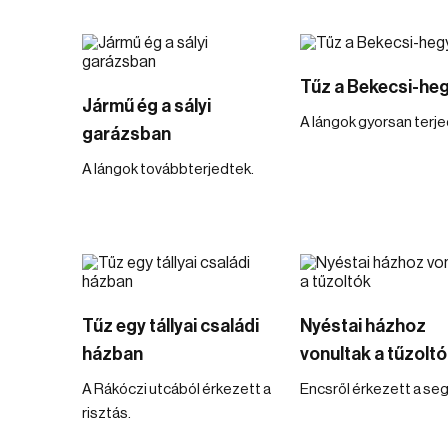
Tűz a Bekecsi-he
Jármű ég a sályi
A lángok gyorsan terje
garázsban
A lángok továbbterjedtek.
Tűz egy tállyai családi
Nyéstai házhoz
házban
vonultak a tűzolt
A Rákóczi utcából érkezett a
Encsről érkezett a seg
risztás.