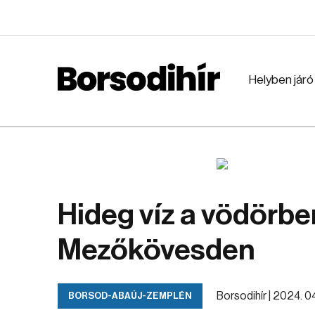
Helyben járó
Hideg víz a vödörb
Mezőkövesden
Borsodihír |
2024. 04.
BORSOD-ABAÚJ-ZEMPLÉN