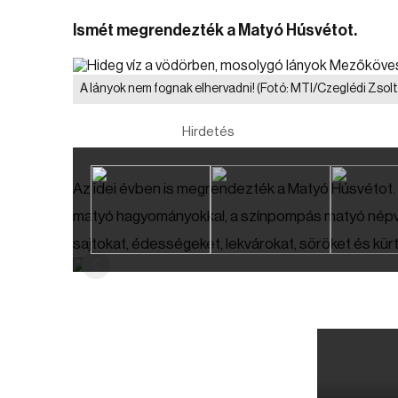
Ismét megrendezték a Matyó Húsvétot.
A lányok nem fognak elhervadni!
(Fotó: MTI/Czeglédi Zsolt
Hirdetés
Az idei évben is megrendezték a Matyó Húsvétot. 
matyó hagyományokkal, a színpompás matyó népvis
sajtokat, édességeket, lekvárokat, söröket és kürtő