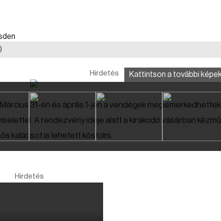
)
Hirdetés
Kattintson a további képek
Március 31-én és április 1-jén a vendégek megismerkedhettek
elettel. A rendezvény ideje alatt a kirakodó vásárban kézm
s kalácsot is lehetett kóstolni.
Hirdetés