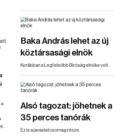
Baka András lehet az új
köztársasági elnök
Korábban a Legfelsőbb Bíróság elnöke volt.
a
i
 a
Alsó tagozat: jöhetnek a
35 perces tanórák
a
...
Ez is a javaslatcsomag része.