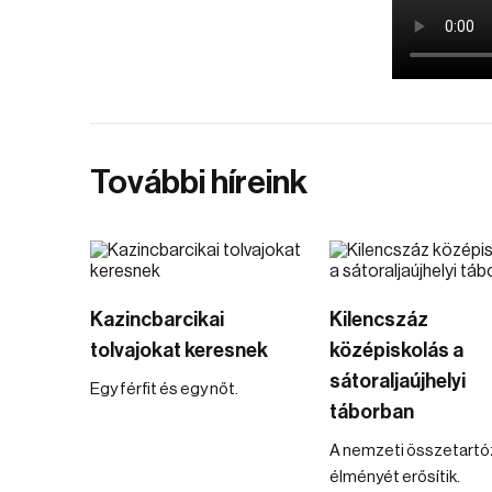
További híreink
Kazincbarcikai
Kilencszáz
tolvajokat keresnek
középiskolás a
sátoraljaújhelyi
Egy férfit és egy nőt.
táborban
A nemzeti összetartó
élményét erősítik.