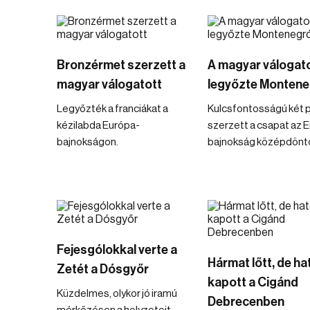
Bronzérmet szerzett a
A magyar válogat
magyar válogatott
legyőzte Montene
Legyőzték a franciákat a
Kulcsfontosságú két 
kézilabda Európa-
szerzett a csapat az 
bajnokságon.
bajnokság középdönt
Fejesgólokkal verte a
Hármat lőtt, de ha
Zetét a Dósgyőr
kapott a Cigánd
Küzdelmes, olykor jó iramú
Debrecenben