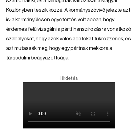
számolnak ki, és a támogatás változását a Magyar
Közlönyben teszik közzé. A kormányszóvivő jelezte azt
is: a kormányülésen egyetértés volt abban, hogy
érdemes felülvizsgálni a pártfinanszírozásra vonatkozó
szabályokat, hogy azok valós adatokat tükrözzenek, és
azt mutassák meg, hogy egy pártnak mekkora a
társadalmi beágyazottsága.
Hirdetés