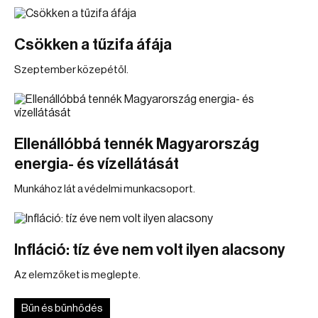
Csökken a tűzifa áfája
Szeptember közepétől.
Ellenállóbbá tennék Magyarország
energia- és vízellátását
Munkához lát a védelmi munkacsoport.
Infláció: tíz éve nem volt ilyen alacsony
Az elemzőket is meglepte.
Bűn és bűnhődés