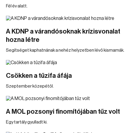
Fél év alatt.
A KDNP a várandósoknak krízisvonalat
hozna létre
Segítséget kaphatnának a nehéz helyzetben lévő kismamák.
Csökken a tűzifa áfája
Szeptember közepétől.
A MOL pozsonyi finomítójában tűz volt
Egy tartály gyulladt ki.