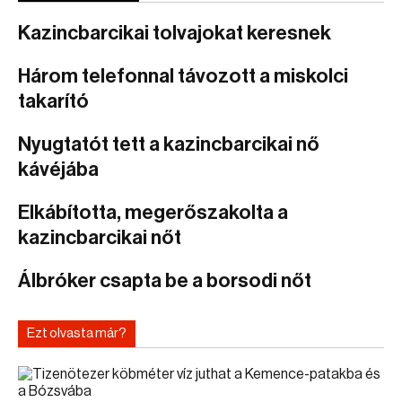
Kazincbarcikai tolvajokat keresnek
Három telefonnal távozott a miskolci
takarító
Nyugtatót tett a kazincbarcikai nő
kávéjába
Elkábította, megerőszakolta a
kazincbarcikai nőt
Álbróker csapta be a borsodi nőt
Ezt olvasta már?