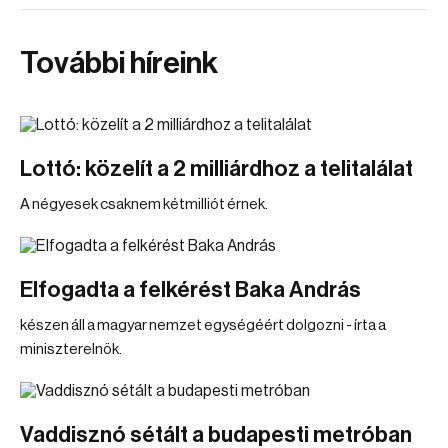
További híreink
Lottó: közelít a 2 milliárdhoz a telitalálat
A négyesek csaknem kétmilliót érnek.
Elfogadta a felkérést Baka András
készen áll a magyar nemzet egységéért dolgozni - írta a
miniszterelnök.
Vaddisznó sétált a budapesti metróban