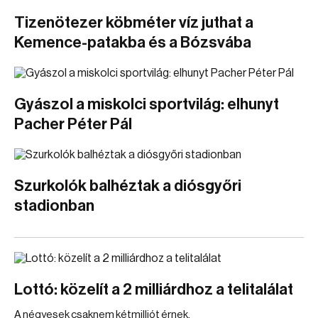
Tizenötezer köbméter víz juthat a
Kemence-patakba és a Bózsvába
Gyászol a miskolci sportvilág: elhunyt
Pacher Péter Pál
Szurkolók balhéztak a diósgyőri
stadionban
Lottó: közelít a 2 milliárdhoz a telitalálat
A négyesek csaknem kétmilliót érnek.