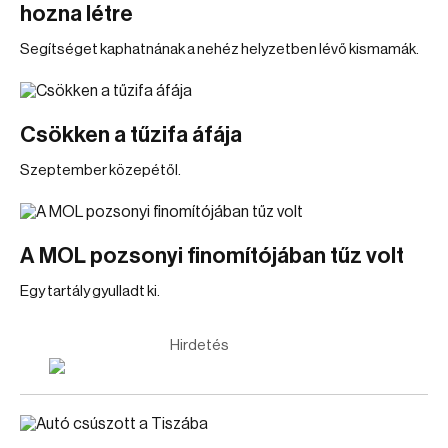
hozna létre
Segítséget kaphatnának a nehéz helyzetben lévő kismamák.
Csökken a tűzifa áfája
Szeptember közepétől.
A MOL pozsonyi finomítójában tűz volt
Egy tartály gyulladt ki.
Hirdetés