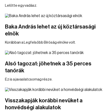
Lelőtte egy vadász.
Baka András lehet az új köztársasági
elnök
Korábban a Legfelsőbb Bíróság elnöke volt.
Alsó tagozat: jöhetnek a 35 perces
tanórák
Ez is a javaslatcsomag része.
Visszakapják korábbi nevüket a
honvédségi alakulatok