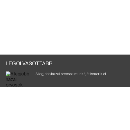
LEGOLVASOTTABB
A legjobb hazai orvosok munkáját ismerik el
Eltávolították posztjáról a borsodi kórház gazdasági
igazgatóját
Holttest Miskolcon: nem tudják, ki lehet