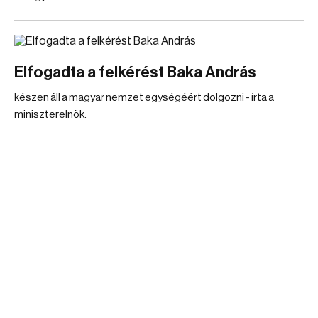
Elfogadta a felkérést Baka András
készen áll a magyar nemzet egységéért dolgozni - írta a
miniszterelnök.