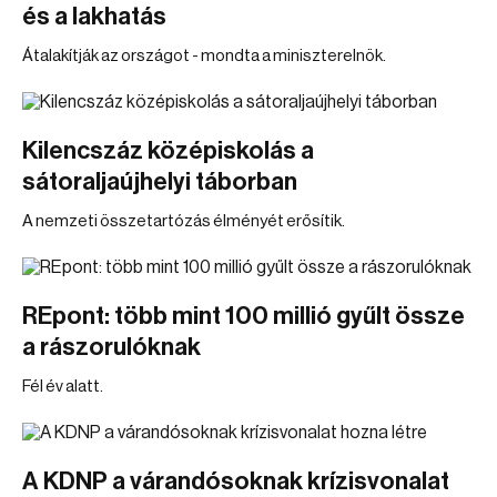
és a lakhatás
Átalakítják az országot - mondta a miniszterelnök.
Kilencszáz középiskolás a
sátoraljaújhelyi táborban
A nemzeti összetartózás élményét erősítik.
REpont: több mint 100 millió gyűlt össze
a rászorulóknak
Fél év alatt.
A KDNP a várandósoknak krízisvonalat