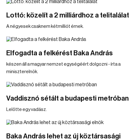
Lottó: közelít a 2 milliárdhoz a telitalálat
A négyesek csaknem kétmilliót érnek.
Elfogadta a felkérést Baka András
készen áll a magyar nemzet egységéért dolgozni - írta a
miniszterelnök.
Vaddisznó sétált a budapesti metróban
Lelőtte egy vadász.
Baka András lehet az új köztársasági