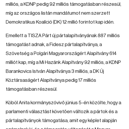
milliós, a KDNP pedig 92 milliós támogatásban részesül,
míg az országos listán mandátumot nem szerzett
Demokratikus Koalíció (DK) 12 millió forintot kap idén.
Emellett a TISZA Párt új pártalapítványának 887 milliós
támogatást adnak, a Fidesz pártalapítványa, a
Szövetség a Polgári Magyarországért Alapítvány 614
milliót kap, míg a Mi Hazánk Alapítvány 92 milliós, a KDNP
Barankovics István Alapítványa 3 milliós, a DK Új
Köztársaságért Alapítványa pedig 17 milliós
támogatásban részesül.
Köböl Anita kormányszóvivő június 5-én közölte, hogy a
parlamenti választást követően változik a pártok és a
pártalapítványok támogatása, amit egy képlet alapján