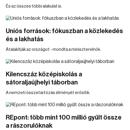
És az összes többi alakulat is.
Uniós források: fókuszban a közlekedés
és a lakhatás
Átalakítják az országot - mondta a miniszterelnök.
Kilencszáz középiskolás a
sátoraljaújhelyi táborban
A nemzeti összetartózás élményét erősítik.
REpont: több mint 100 millió gyűlt össze
a rászorulóknak