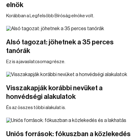
elnök
Korábban a Legfelsőbb Bíróság elnöke volt.
Alsó tagozat: jöhetnek a 35 perces
tanórák
Ez is a javaslatcsomag része.
Visszakapják korábbi nevüket a
honvédségi alakulatok
És az összes többi alakulat is.
Uniós források: fókuszban a közlekedés