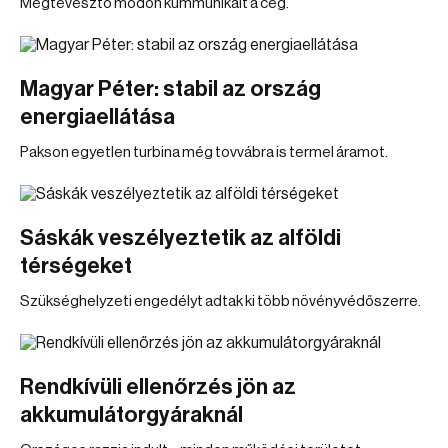
Megtévesztő módon kummunikált a cég.
Magyar Péter: stabil az ország
energiaellátása
Pakson egyetlen turbina még tovvábra is termel áramot.
Sáskák veszélyeztetik az alföldi
térségeket
Szükséghelyzeti engedélyt adtak ki több növényvédőszerre.
Rendkívüli ellenőrzés jön az
akkumulátorgyáraknál