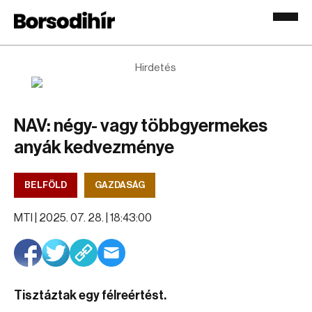
Hirdetés
NAV: négy- vagy többgyermekes
anyák kedvezménye
BELFÖLD
GAZDASÁG
MTI |
2025. 07. 28. | 18:43:00
Tisztáztak egy félreértést.