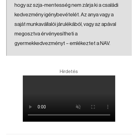
hogy az szja-mentesség nem zárja ki a családi
kedvezmény igénybevételét. Az anya vagy a
saját munkavállalói járulékából, vagy az apával
megosztva érvényesítheti a
gyermekkedvezményt – emlékeztet a NAV.
Hirdetés