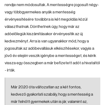
rendje nem módosultak. A mentességre jogosult négy-
vagy többgyermekes anyák a mentesség
érvényesítésére továbbra is két megoldás közül
választhatnak. Dönthetnek úgy, hogy már az
adóelőlegük kiszámításakor érvényesítik az új
kedvezményt. Arra is van ugyanakkor mód, hogy a
jogosultak az adóbevallásuk elkészítésekor, vagyis a
jövő év elején veszik igénybe a mentességet, és kérik
vissza egy összegben a már befizetett adót a hivataltól
- írták.
Már 2020 óta változatlan az a két fontos,
kedvező gyakorlati szabály, hogy a mentesség a
már felnőtt gyermekek után is jár, valamint az,