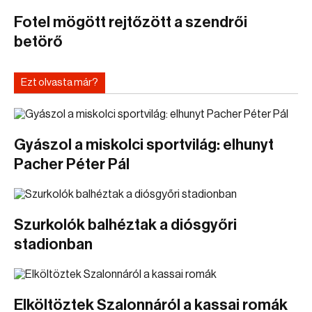
Fotel mögött rejtőzött a szendrői
betörő
Ezt olvasta már?
Gyászol a miskolci sportvilág: elhunyt
Pacher Péter Pál
Szurkolók balhéztak a diósgyőri
stadionban
Elköltöztek Szalonnáról a kassai romák