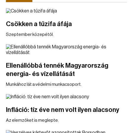
Csökken a tűzifa áfája
Szeptember közepétől.
Ellenállóbbá tennék Magyarország
energia- és vízellátását
Munkához lát a védelmi munkacsoport.
Infláció: tíz éve nem volt ilyen alacsony
Az elemzőket is meglepte.