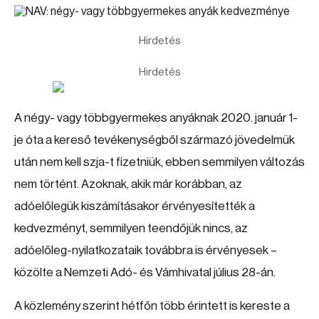
Hirdetés
Hirdetés
A négy- vagy többgyermekes anyáknak 2020. január 1-
je óta a kereső tevékenységből származó jövedelmük
után nem kell szja-t fizetniük, ebben semmilyen változás
nem történt. Azoknak, akik már korábban, az
adóelőlegük kiszámításakor érvényesítették a
kedvezményt, semmilyen teendőjük nincs, az
adóelőleg-nyilatkozataik továbbra is érvényesek –
közölte a Nemzeti Adó- és Vámhivatal július 28-án.
A közlemény szerint hétfőn több érintett is kereste a