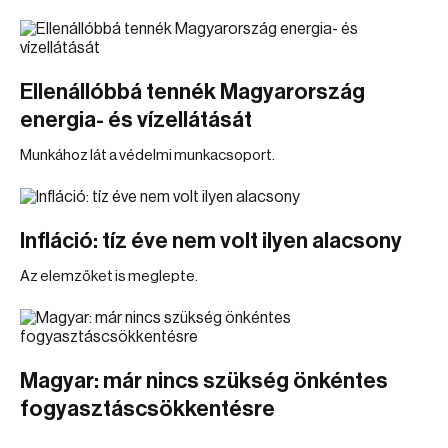
Ellenállóbbá tennék Magyarország
energia- és vízellátását
Munkához lát a védelmi munkacsoport.
Infláció: tíz éve nem volt ilyen alacsony
Az elemzőket is meglepte.
Magyar: már nincs szükség önkéntes
fogyasztáscsökkentésre