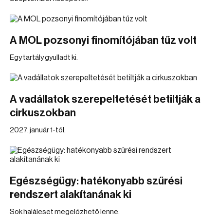
A MOL pozsonyi finomítójában tűz volt
Egy tartály gyulladt ki.
A vadállatok szerepeltetését betiltják a
cirkuszokban
2027. január 1-től.
Egészségügy: hatékonyabb szűrési
rendszert alakítanának ki
Sok haláleset megelőzhető lenne.