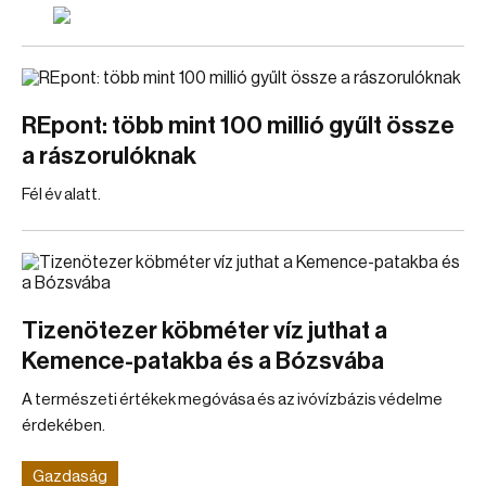
REpont: több mint 100 millió gyűlt össze
a rászorulóknak
Fél év alatt.
Tizenötezer köbméter víz juthat a
Kemence-patakba és a Bózsvába
A természeti értékek megóvása és az ivóvízbázis védelme
érdekében.
Gazdaság