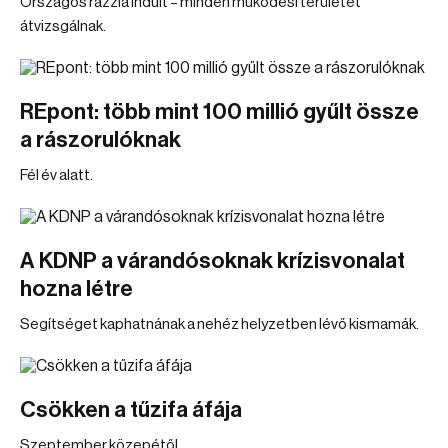
Országos razzia indult – minden működési területet
átvizsgálnak.
REpont: több mint 100 millió gyűlt össze
a rászorulóknak
Fél év alatt.
A KDNP a várandósoknak krízisvonalat
hozna létre
Segítséget kaphatnának a nehéz helyzetben lévő kismamák.
Csökken a tűzifa áfája
Szeptember közepétől.