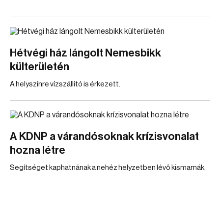
Hétvégi ház lángolt Nemesbikk
külterületén
A helyszínre vízszállító is érkezett.
A KDNP a várandósoknak krízisvonalat
hozna létre
Segítséget kaphatnának a nehéz helyzetben lévő kismamák.