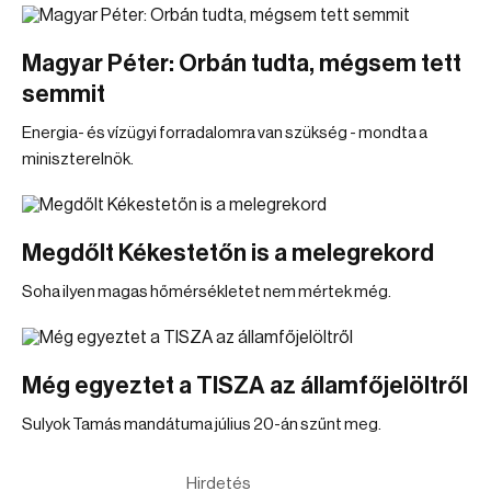
Magyar Péter: Orbán tudta, mégsem tett
semmit
Energia- és vízügyi forradalomra van szükség - mondta a
miniszterelnök.
Megdőlt Kékestetőn is a melegrekord
Soha ilyen magas hőmérsékletet nem mértek még.
Még egyeztet a TISZA az államfőjelöltről
Sulyok Tamás mandátuma július 20-án szűnt meg.
Hirdetés