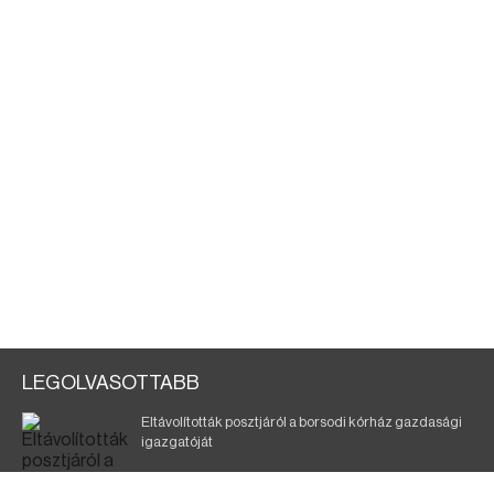
LEGOLVASOTTABB
Eltávolították posztjáról a borsodi kórház gazdasági
igazgatóját