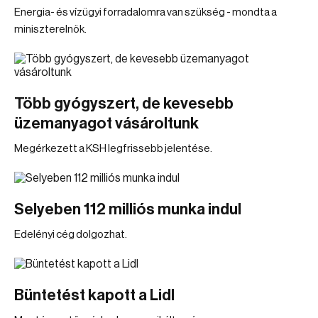
Energia- és vízügyi forradalomra van szükség - mondta a
miniszterelnök.
Több gyógyszert, de kevesebb
üzemanyagot vásároltunk
Megérkezett a KSH legfrissebb jelentése.
Selyeben 112 milliós munka indul
Edelényi cég dolgozhat.
Büntetést kapott a Lidl