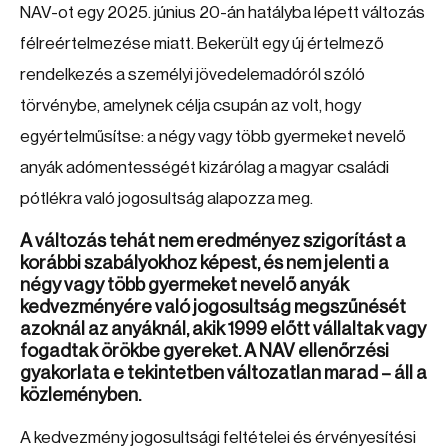
NAV-ot egy 2025. június 20-án hatályba lépett változás
félreértelmezése miatt. Bekerült egy új értelmező
rendelkezés a személyi jövedelemadóról szóló
törvénybe, amelynek célja csupán az volt, hogy
egyértelműsítse: a négy vagy több gyermeket nevelő
anyák adómentességét kizárólag a magyar családi
pótlékra való jogosultság alapozza meg.
A változás tehát nem eredményez szigorítást a
korábbi szabályokhoz képest, és nem jelenti a
négy vagy több gyermeket nevelő anyák
kedvezményére való jogosultság megszűnését
azoknál az anyáknál, akik 1999 előtt vállaltak vagy
fogadtak örökbe gyereket. A NAV ellenőrzési
gyakorlata e tekintetben változatlan marad – áll a
közleményben.
A kedvezmény jogosultsági feltételei és érvényesítési