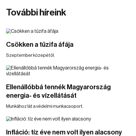
További híreink
Csökken a tűzifa áfája
Szeptember közepétől.
Ellenállóbbá tennék Magyarország
energia- és vízellátását
Munkához lát a védelmi munkacsoport.
Infláció: tíz éve nem volt ilyen alacsony