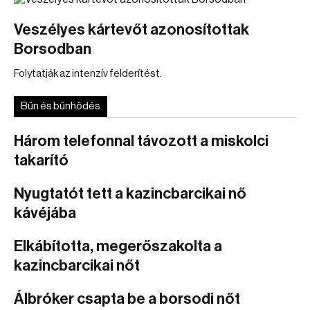
Veszélyes kártevőt azonosítottak
Borsodban
Folytatják az intenzív felderítést.
Bűn és bűnhődés
Három telefonnal távozott a miskolci
takarító
Nyugtatót tett a kazincbarcikai nő
kávéjába
Elkábította, megerőszakolta a
kazincbarcikai nőt
Álbróker csapta be a borsodi nőt