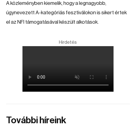
A közleményben kiemelik, hogy a legnagyobb,
úgynevezett A-kategóriás fesztiválokon is sikert értek
el az NFI támogatásával készült alkotások.
Hirdetés
További híreink