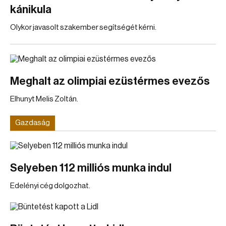
kánikula
Olykor javasolt szakember segítségét kérni.
Meghalt az olimpiai ezüstérmes evezős
Elhunyt Melis Zoltán.
Gazdaság
Selyeben 112 milliós munka indul
Edelényi cég dolgozhat.