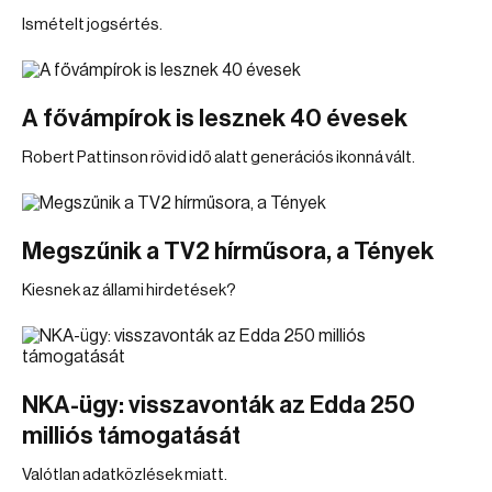
Ismételt jogsértés.
A fővámpírok is lesznek 40 évesek
Robert Pattinson rövid idő alatt generációs ikonná vált.
Megszűnik a TV2 hírműsora, a Tények
Kiesnek az állami hirdetések?
NKA-ügy: visszavonták az Edda 250
milliós támogatását
Valótlan adatközlések miatt.