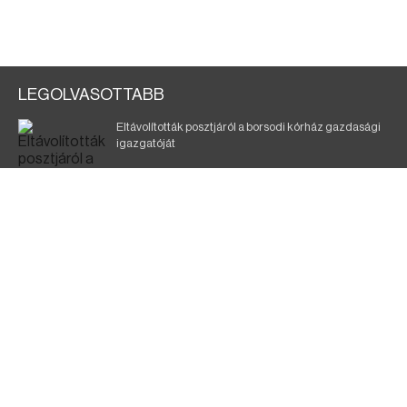
LEGOLVASOTTABB
Eltávolították posztjáról a borsodi kórház gazdasági
igazgatóját
Az encsi polgármester leállítaná a „cigányok
deportálását”
Elkábította, megerőszakolta a kazincbarcikai nőt
Szélerőmű-fejlesztést tervez a TISZA-kormány