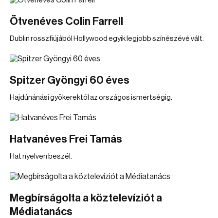
Ötvenéves Colin Farrell
Dublin rosszfiújából Hollywood egyik legjobb színészévé vált.
Spitzer Gyöngyi 60 éves
Hajdúnánási gyökerektől az országos ismertségig.
Hatvanéves Frei Tamás
Hat nyelven beszél.
Megbírságolta a köztelevíziót a
Médiatanács