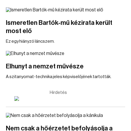
Ismeretlen Bartók-mű kézirata került
most elő
Ez egy hiányzó láncszem.
Elhunyt a nemzet művésze
A szitanyomat-technika jeles képviselőjének tartották.
Hirdetés
Nem csak a hőérzetet befolyásolja a