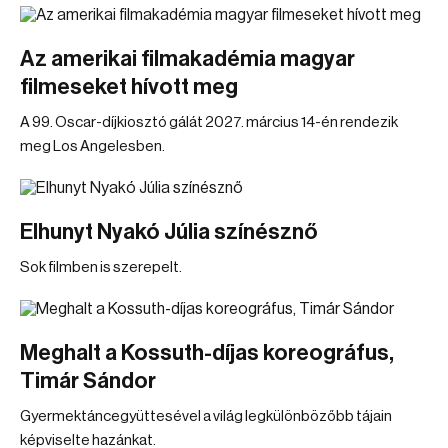
Az amerikai filmakadémia magyar
filmeseket hívott meg
A 99. Oscar-díjkiosztó gálát 2027. március 14-én rendezik
meg Los Angelesben.
Elhunyt Nyakó Júlia színésznő
Sok filmben is szerepelt.
Meghalt a Kossuth-díjas koreográfus,
Timár Sándor
Gyermektáncegyüttesével a világ legkülönbözőbb tájain
képviselte hazánkat.