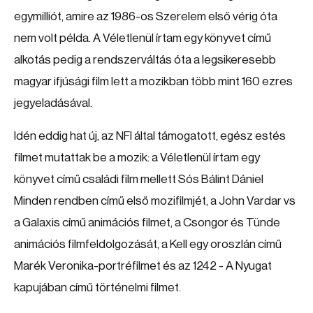
egymilliót, amire az 1986-os Szerelem első vérig óta
nem volt példa. A Véletlenül írtam egy könyvet című
alkotás pedig a rendszerváltás óta a legsikeresebb
magyar ifjúsági film lett a mozikban több mint 160 ezres
jegyeladásával.
Idén eddig hat új, az NFI által támogatott, egész estés
filmet mutattak be a mozik: a Véletlenül írtam egy
könyvet című családi film mellett Sós Bálint Dániel
Minden rendben című első mozifilmjét, a John Vardar vs
a Galaxis című animációs filmet, a Csongor és Tünde
animációs filmfeldolgozását, a Kell egy oroszlán című
Marék Veronika-portréfilmet és az 1242 - A Nyugat
kapujában című történelmi filmet.