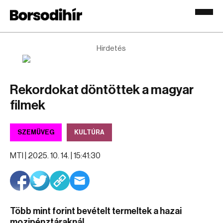
Hirdetés
Rekordokat döntöttek a magyar
filmek
SZEMÜVEG
KULTÚRA
MTI |
2025. 10. 14. | 15:41:30
Több mint forint bevételt termeltek a hazai
mozipénztáraknál