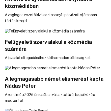
közmédiában
A végleges vezető kiválasztása nyílt pályázati eljárásban
történik majd.
Felügyeleti szerv alakul a közmédia
számára
A javaslat elfogadásához kétharmados többség kell.
A legmagasabb német elismerést kapta
Nádas Péter
A rend még 2025 júniusában választotta új tagjai közé a
magyar írót.