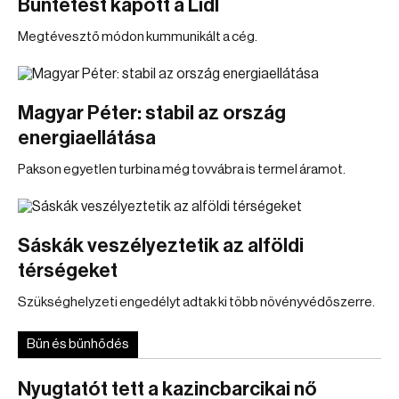
Büntetést kapott a Lidl
Megtévesztő módon kummunikált a cég.
Magyar Péter: stabil az ország
energiaellátása
Pakson egyetlen turbina még tovvábra is termel áramot.
Sáskák veszélyeztetik az alföldi
térségeket
Szükséghelyzeti engedélyt adtak ki több növényvédőszerre.
Bűn és bűnhődés
Nyugtatót tett a kazincbarcikai nő