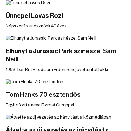
Ünnepel Lovas Rozi
Népszerű színésznőnk 40 éves.
Elhunyt a Jurassic Park színésze, Sam
Neill
1993-ban Brit Birodalom Érdemrendjével tüntették ki.
Tom Hanks 70 esztendős
Egybeforrt a neve Forrest Gumppal.
Átvette az új vezetés az irányítást a