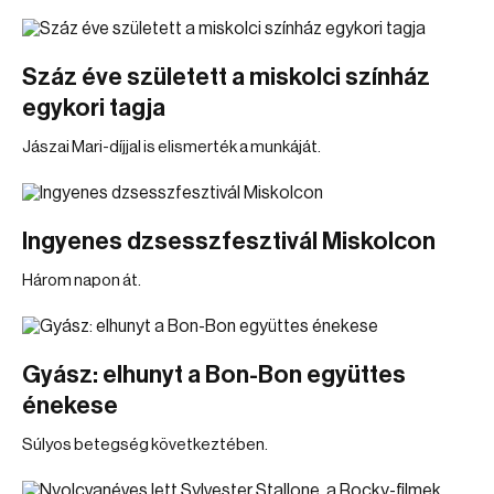
Száz éve született a miskolci színház
egykori tagja
Jászai Mari-díjjal is elismerték a munkáját.
Ingyenes dzsesszfesztivál Miskolcon
Három napon át.
Gyász: elhunyt a Bon-Bon együttes
énekese
Súlyos betegség következtében.