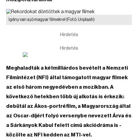
Igény van a jó magyar filmekre!
(Fotó: Unplash)
Hirdetés
Hirdetés
Meghaladták a kétmilliárdos bevételt a Nemzeti
Filmintézet (NFI) által támogatott magyar filmek
az első három negyedévben a mozikban. A
következő hetekben több új alkotás is érkezik:
debütál az Ákos-portréfilm, a Magyarország által
az Oscar-díjért folyó versenybe nevezett Árva és
a Sárkányok Kabul felett című akciódráma is -
közölte az NFI kedden az MTI-vel.