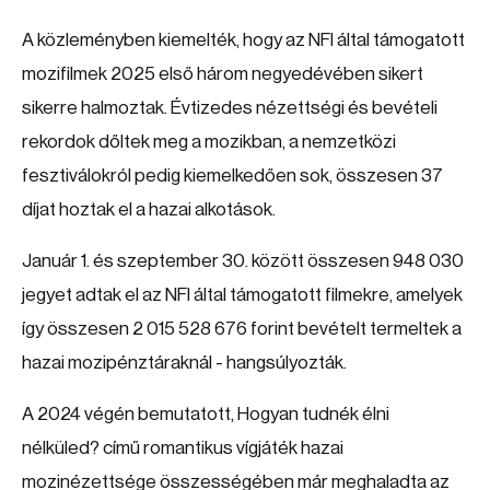
A közleményben kiemelték, hogy az NFI által támogatott
mozifilmek 2025 első három negyedévében sikert
sikerre halmoztak. Évtizedes nézettségi és bevételi
rekordok dőltek meg a mozikban, a nemzetközi
fesztiválokról pedig kiemelkedően sok, összesen 37
díjat hoztak el a hazai alkotások.
Január 1. és szeptember 30. között összesen 948 030
jegyet adtak el az NFI által támogatott filmekre, amelyek
így összesen 2 015 528 676 forint bevételt termeltek a
hazai mozipénztáraknál - hangsúlyozták.
A 2024 végén bemutatott, Hogyan tudnék élni
nélküled? című romantikus vígjáték hazai
mozinézettsége összességében már meghaladta az