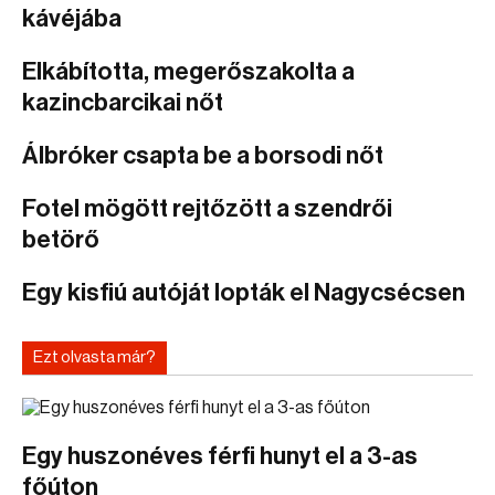
kávéjába
Elkábította, megerőszakolta a
kazincbarcikai nőt
Álbróker csapta be a borsodi nőt
Fotel mögött rejtőzött a szendrői
betörő
Egy kisfiú autóját lopták el Nagycsécsen
Ezt olvasta már?
Egy huszonéves férfi hunyt el a 3-as
főúton