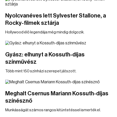
Nyolcvanéves lett Sylvester Stallone, a
Rocky-filmek sztárja
Hollywood élő legendája még mindig dolgozik.
Gyász: elhunyt a Kossuth-díjas
színművész
Több mint 150 színházi szerepet játszott.
Meghalt Csernus Mariann Kossuth-díjas
színésznő
Munkásságát számos rangos kitüntetéssel ismerték el.