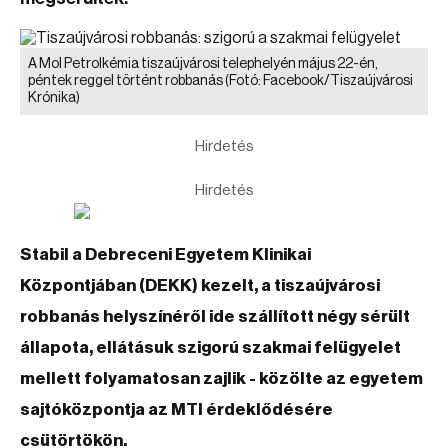
A Mol Petrolkémia tiszaújvárosi telephelyén május 22-én,
péntek reggel történt robbanás
(Fotó: Facebook/Tiszaújvárosi
Krónika)
Hirdetés
Hirdetés
Stabil a Debreceni Egyetem Klinikai
Központjában (DEKK) kezelt, a tiszaújvárosi
robbanás helyszínéről ide szállított négy sérült
állapota, ellátásuk szigorú szakmai felügyelet
mellett folyamatosan zajlik - közölte az egyetem
sajtóközpontja az MTI érdeklődésére
csütörtökön.