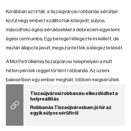
Korábban azt írták, a tiszaújvárosi robbanás sérültjei
közül négy embert szállítottak kiterjedt, súlyos,
másodfokú égési sérülésekkel a debreceni egyetemi
égési centrumba. Egy beteget lélegeztetni kellett, de
miután állapota javult, megszüntették a lélegeztetését.
A Mol Petrolkémia tiszaújvárosi telephelyén a múlt
héten péntek reggel történt robbanás. Az üzemi
balesetben egy ember meghalt, többen megsérültek.
Tiszaújvárosi robbanás: elkezdődhet a
helyreállítás
Robbanás Tiszaújvárosban: jó hír az
egyik súlyos sérültről