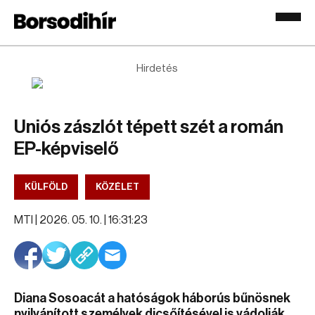
Hirdetés
Uniós zászlót tépett szét a román
EP-képviselő
KÜLFÖLD
KÖZÉLET
MTI |
2026. 05. 10. | 16:31:23
Diana Sosoacát a hatóságok háborús bűnösnek
nyilvánított személyek dicsőítésével is vádolják.