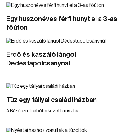
Egy huszonéves férfi hunyt el a 3-as
főúton
Erdő és kaszáló lángol
Dédestapolcsánynál
Tűz egy tállyai családi házban
A Rákóczi utcából érkezett a risztás.