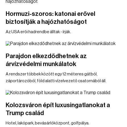
Hormuzi-szoros: katonai erővel
biztosítják a hajózhatóságot
Az USA erői hadrendbe álltak - írják.
Parajdon elkezdődhetnek az
árvízvédelmi munkálatok
A rendszer többek között egy 12 méteres gátból,
záportározóból, föld alatti vízelvezető csatornából áll.
Kolozsváron épít luxusingatlanokat a
Trump család
Hotel, lakópark, bevásárlóközpont, golfpálya.