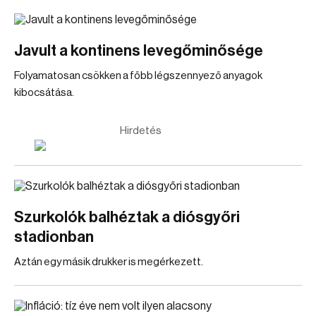
Javult a kontinens levegőminősége
Folyamatosan csökken a főbb légszennyező anyagok
kibocsátása.
Hirdetés
Szurkolók balhéztak a diósgyőri
stadionban
Aztán egy másik drukker is megérkezett.