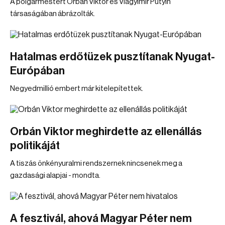
A polgármestert Orbán Viktor és Vlagyimir Putyin
társaságában ábrázolták.
Hatalmas erdőtüzek pusztítanak Nyugat-
Európában
Negyedmillió embert már kitelepítettek.
Orbán Viktor meghirdette az ellenállás
politikáját
A tiszás önkényuralmi rendszernek nincsenek meg a
gazdasági alapjai - mondta.
A fesztivál, ahová Magyar Péter nem