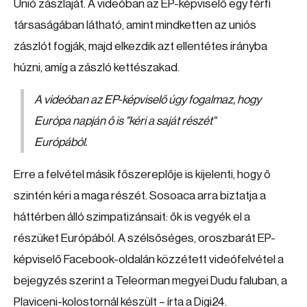
Unió zászlaját. A videóban az EP-képviselő egy férfi
társaságában látható, amint mindketten az uniós
zászlót fogják, majd elkezdik azt ellentétes irányba
húzni, amíg a zászló kettészakad.
A videóban az EP-képviselő úgy fogalmaz, hogy
Európa napján ő is "kéri a saját részét"
Európából.
Erre a felvétel másik főszereplője is kijelenti, hogy ő
szintén kéri a maga részét. Sosoaca arra biztatja a
háttérben álló szimpatizánsait: ők is vegyék el a
részüket Európából. A szélsőséges, oroszbarát EP-
képviselő Facebook-oldalán közzétett videófelvétel a
bejegyzés szerint a Teleorman megyei Dudu faluban, a
Plaviceni-kolostornál készült – írta a Digi24.