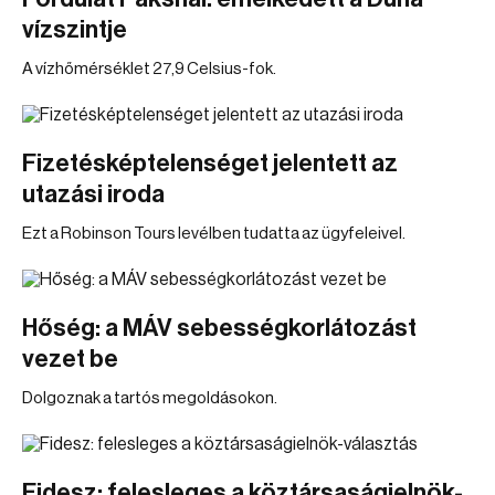
vízszintje
A vízhőmérséklet 27,9 Celsius-fok.
Fizetésképtelenséget jelentett az
utazási iroda
Ezt a Robinson Tours levélben tudatta az ügyfeleivel.
Hőség: a MÁV sebességkorlátozást
vezet be
Dolgoznak a tartós megoldásokon.
Fidesz: felesleges a köztársaságielnök-