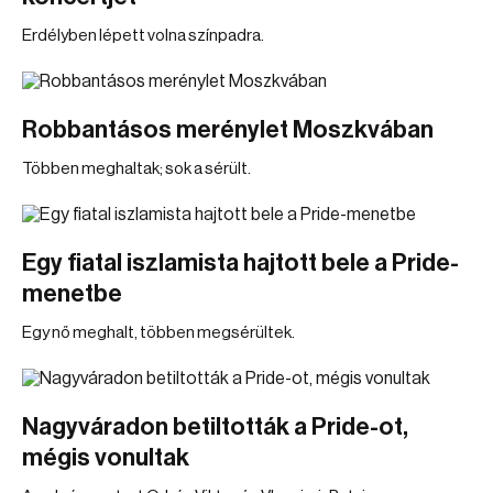
Erdélyben lépett volna színpadra.
Robbantásos merénylet Moszkvában
Többen meghaltak; sok a sérült.
Egy fiatal iszlamista hajtott bele a Pride-
menetbe
Egy nő meghalt, többen megsérültek.
Nagyváradon betiltották a Pride-ot,
mégis vonultak