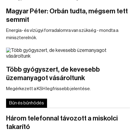
Magyar Péter: Orbán tudta, mégsem tett
semmit
Energia- és vízügyi forradalomra van szükség - mondta a
miniszterelnök.
Több gyógyszert, de kevesebb
üzemanyagot vásároltunk
Megérkezett a KSH legfrissebb jelentése.
Bűn és bűnhődés
Három telefonnal távozott a miskolci
takarító