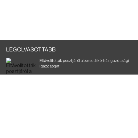
LEGOLVASOTTABB
Eltávolították posztjáról a borsodi kórház gazdasági
igazgatóját
Szélerőmű-fejlesztést tervez a TISZA-kormány
Kigyulladt egy épület Tokajban