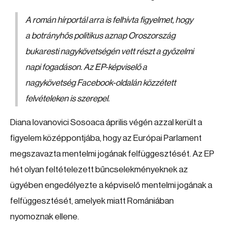
A román hírportál arra is felhívta figyelmet, hogy
a botrányhős politikus aznap Oroszország
bukaresti nagykövetségén vett részt a győzelmi
napi fogadáson. Az EP-képviselő a
nagykövetség Facebook-oldalán közzétett
felvételeken is szerepel.
Diana Iovanovici Sosoaca április végén azzal került a
figyelem középpontjába, hogy az Európai Parlament
megszavazta mentelmi jogának felfüggesztését. Az EP
hét olyan feltételezett bűncselekményeknek az
ügyében engedélyezte a képviselő mentelmi jogának a
felfüggesztését, amelyek miatt Romániában
nyomoznak ellene.