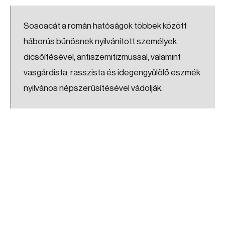
Sosoacát a román hatóságok többek között
háborús bűnösnek nyilvánított személyek
dicsőítésével, antiszemitizmussal, valamint
vasgárdista, rasszista és idegengyűlölő eszmék
nyilvános népszerűsítésével vádolják.