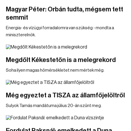
Magyar Péter: Orbán tudta, mégsem tett
semmit
Energia- és vízügyi forradalomra van szükség - mondta a
miniszterelnök.
Megdőlt Kékestetőn is a melegrekord
Soha ilyen magas hőmérsékletet nem mértek még.
Még egyeztet a TISZA az államfőjelöltről
Sulyok Tamás mandátuma július 20-án szűnt meg.
Fordulat Paksnál: emelkedett a Duna