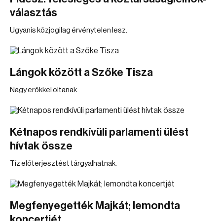
választás
Ugyanis közjogilag érvénytelen lesz.
Lángok között a Szőke Tisza
Nagy erőkkel oltanak.
Kétnapos rendkívüli parlamenti ülést
hívtak össze
Tíz előterjesztést tárgyalhatnak.
Megfenyegették Majkát; lemondta
koncertjét