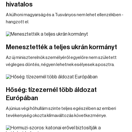
hivatalos
A külhoni magyarság és a Tusványos nem lehet ellenzékben -
hangzott el.
Menesztették a teljes ukrán kormányt
Az új miniszterelnök személyéről egyelőre nem született
végleges döntés, négyen lehetnek esélyesek a posztra.
Hőség: tízezernél több áldozat
Európában
A június végi hőhullám szinte teljes egészében az emberi
tevékenység okozta klímaváltozás következménye.