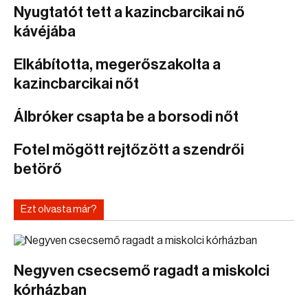
Nyugtatót tett a kazincbarcikai nő
kávéjába
Elkábította, megerőszakolta a
kazincbarcikai nőt
Álbróker csapta be a borsodi nőt
Fotel mögött rejtőzött a szendrői
betörő
Ezt olvasta már?
Negyven csecsemő ragadt a miskolci
kórházban