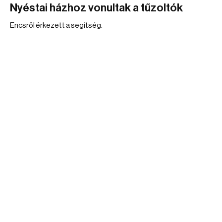
Nyéstai házhoz vonultak a tűzoltók
Encsről érkezett a segítség.