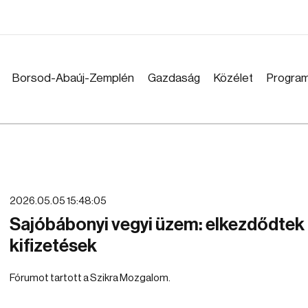
Borsod-Abaúj-Zemplén
Gazdaság
Közélet
Progra
2026.05.05 15:48:05
Sajóbábonyi vegyi üzem: elkezdődtek
kifizetések
Fórumot tartott a Szikra Mozgalom.