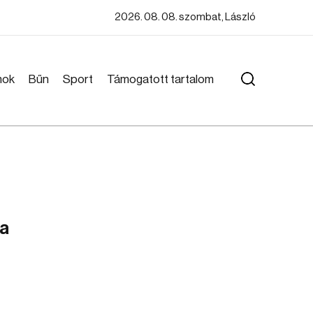
2026. 08. 08. szombat, László
mok
Bűn
Sport
Támogatott tartalom
 a