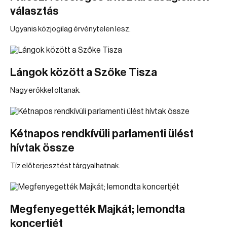
választás
Ugyanis közjogilag érvénytelen lesz.
Lángok között a Szőke Tisza
Nagy erőkkel oltanak.
Kétnapos rendkívüli parlamenti ülést
hívtak össze
Tíz előterjesztést tárgyalhatnak.
Megfenyegették Majkát; lemondta
koncertjét