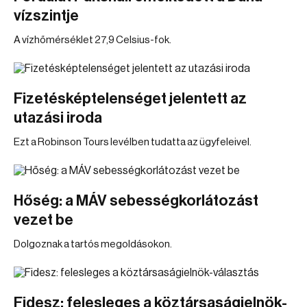
vízszintje
A vízhőmérséklet 27,9 Celsius-fok.
Fizetésképtelenséget jelentett az
utazási iroda
Ezt a Robinson Tours levélben tudatta az ügyfeleivel.
Hőség: a MÁV sebességkorlátozást
vezet be
Dolgoznak a tartós megoldásokon.
Fidesz: felesleges a köztársaságielnök-