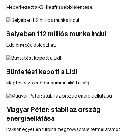
Megérkezett a KSH legfrissebb jelentése.
Selyeben 112 milliós munka indul
Edelényi cég dolgozhat.
Büntetést kapott a Lidl
Megtévesztő módon kummunikált a cég.
Magyar Péter: stabil az ország
energiaellátása
Pakson egyetlen turbina még tovvábra is termel áramot.