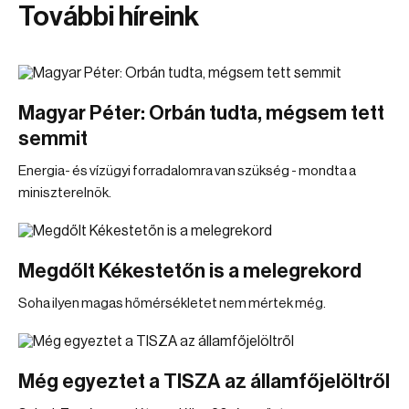
További híreink
Magyar Péter: Orbán tudta, mégsem tett
semmit
Energia- és vízügyi forradalomra van szükség - mondta a
miniszterelnök.
Megdőlt Kékestetőn is a melegrekord
Soha ilyen magas hőmérsékletet nem mértek még.
Még egyeztet a TISZA az államfőjelöltről