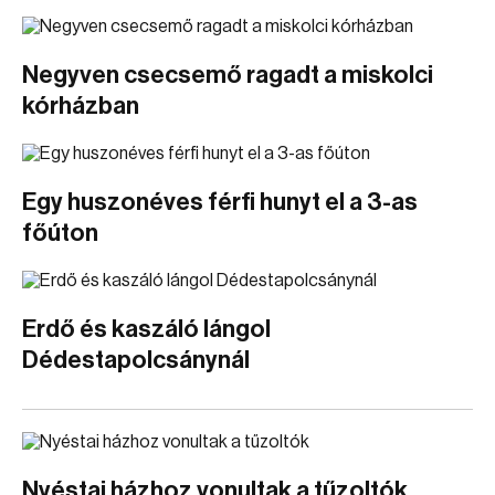
Negyven csecsemő ragadt a miskolci
kórházban
Egy huszonéves férfi hunyt el a 3-as
főúton
Erdő és kaszáló lángol
Dédestapolcsánynál
Nyéstai házhoz vonultak a tűzoltók