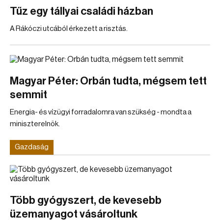
Tűz egy tállyai családi házban
A Rákóczi utcából érkezett a risztás.
Magyar Péter: Orbán tudta, mégsem tett
semmit
Energia- és vízügyi forradalomra van szükség - mondta a
miniszterelnök.
Gazdaság
Több gyógyszert, de kevesebb
üzemanyagot vásároltunk