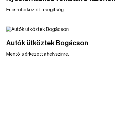
Encsről érkezett a segítség.
Autók ütköztek Bogácson
Mentő is érkezett a helyszínre.