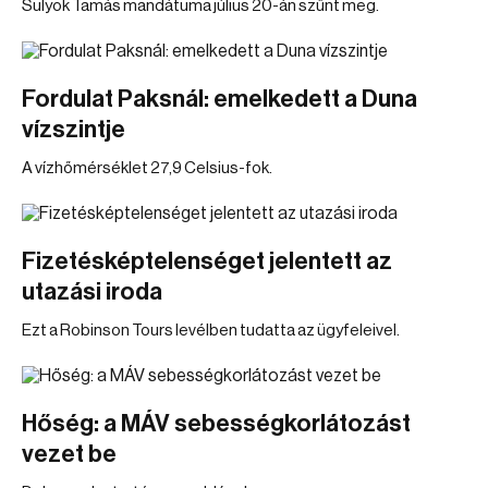
Sulyok Tamás mandátuma július 20-án szűnt meg.
Fordulat Paksnál: emelkedett a Duna
vízszintje
A vízhőmérséklet 27,9 Celsius-fok.
Fizetésképtelenséget jelentett az
utazási iroda
Ezt a Robinson Tours levélben tudatta az ügyfeleivel.
Hőség: a MÁV sebességkorlátozást
vezet be