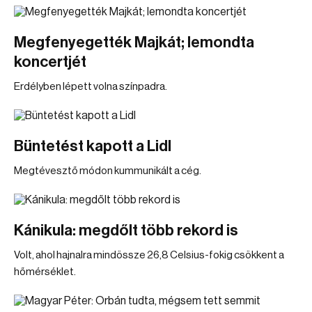
Megfenyegették Majkát; lemondta
koncertjét
Erdélyben lépett volna színpadra.
Büntetést kapott a Lidl
Megtévesztő módon kummunikált a cég.
Kánikula: megdőlt több rekord is
Volt, ahol hajnalra mindössze 26,8 Celsius-fokig csökkent a
hőmérséklet.