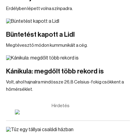
Erdélyben lépett volna színpadra.
Büntetést kapott a Lidl
Megtévesztő módon kummunikált a cég.
Kánikula: megdőlt több rekord is
Volt, ahol hajnalra mindössze 26,8 Celsius-fokig csökkent a
hőmérséklet.
Hirdetés