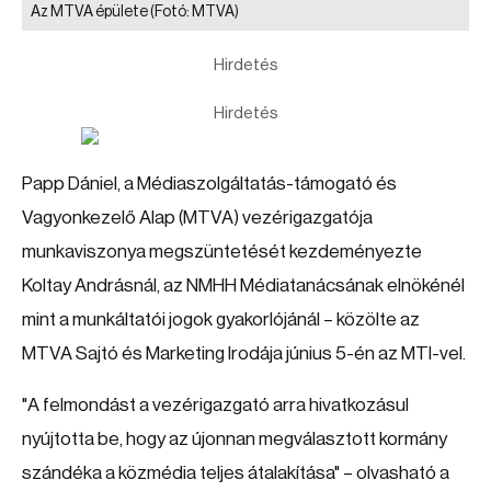
Az MTVA épülete
(Fotó: MTVA)
Hirdetés
Hirdetés
Papp Dániel, a Médiaszolgáltatás-támogató és
Vagyonkezelő Alap (MTVA) vezérigazgatója
munkaviszonya megszüntetését kezdeményezte
Koltay Andrásnál, az NMHH Médiatanácsának elnökénél
mint a munkáltatói jogok gyakorlójánál – közölte az
MTVA Sajtó és Marketing Irodája június 5-én az MTI-vel.
"A felmondást a vezérigazgató arra hivatkozásul
nyújtotta be, hogy az újonnan megválasztott kormány
szándéka a közmédia teljes átalakítása" – olvasható a