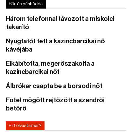
Bűn és bűnhődés
Három telefonnal távozott a miskolci
takarító
Nyugtatót tett a kazincbarcikai nő
kávéjába
Elkábította, megerőszakolta a
kazincbarcikai nőt
Álbróker csapta be a borsodi nőt
Fotel mögött rejtőzött a szendrői
betörő
Ezt olvasta már?