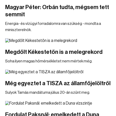
Magyar Péter: Orbán tudta, mégsem tett
semmit
Energia- és vízügyi forradalomra van szükség - mondta a
miniszterelnök.
Megdőlt Kékestetőn is a melegrekord
Soha ilyen magas hőmérsékletet nem mértek még.
Még egyeztet a TISZA az államfőjelöltről
Sulyok Tamás mandátuma július 20-án szűnt meg.
Fordulat Paksnál: emelkedett a Duna