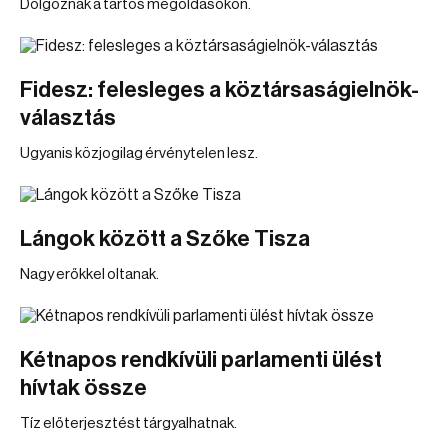
Dolgoznak a tartós megoldásokon.
Fidesz: felesleges a köztársaságielnök-
választás
Ugyanis közjogilag érvénytelen lesz.
Lángok között a Szőke Tisza
Nagy erőkkel oltanak.
Kétnapos rendkívüli parlamenti ülést
hívtak össze
Tíz előterjesztést tárgyalhatnak.