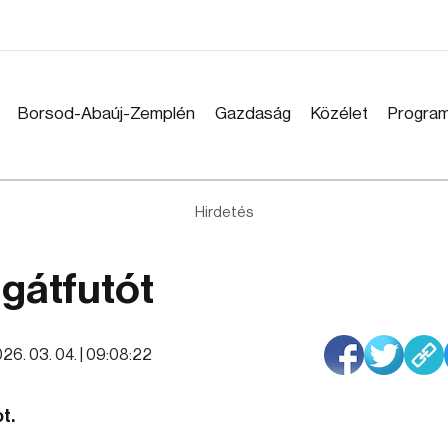
Borsod-Abaúj-Zemplén
Gazdaság
Közélet
Progra
Hirdetés
 gátfutót
26. 03. 04. | 09:08:22
t.