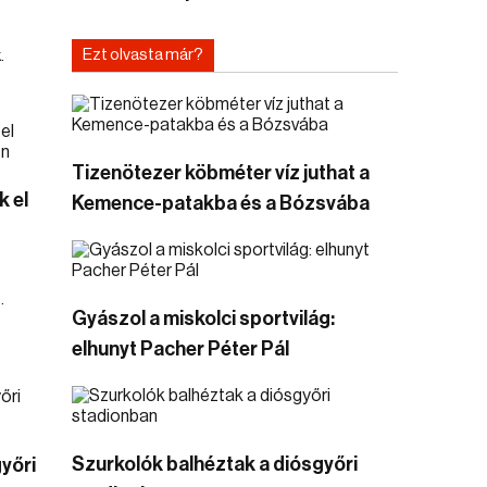
Ezt olvasta már?
.
Tizenötezer köbméter víz juthat a
k el
Kemence-patakba és a Bózsvába
.
Gyászol a miskolci sportvilág:
elhunyt Pacher Péter Pál
Szurkolók balhéztak a diósgyőri
yőri