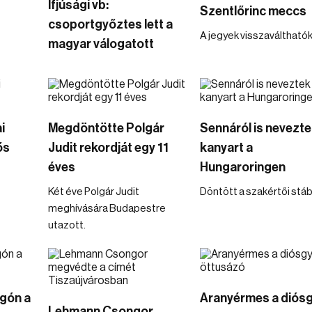
Ifjúsági vb:
Szentlőrinc meccs
csoportgyőztes lett a
A jegyek visszaválthatók
magyar válogatott
i
Megdöntötte Polgár
Sennáról is nevezte
ős
Judit rekordját egy 11
kanyart a
éves
Hungaroringen
Két éve Polgár Judit
Döntött a szakértői stáb
meghívására Budapestre
utazott.
gón a
Aranyérmes a diósg
Lehmann Csongor