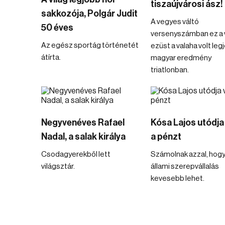
tiszaújvárosi ász!
sakkozója, Polgár Judit
A vegyes váltó
50 éves
versenyszámban ez a 
Az egész sportág történetét
ezüst a valaha volt leg
átírta.
magyar eredmény
triatlonban.
Negyvenéves Rafael
Kósa Lajos utódja 
Nadal, a salak királya
a pénzt
Csodagyerekből lett
Számolnak azzal, hogy
világsztár.
állami szerepvállalás
kevesebb lehet.