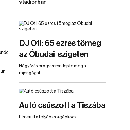
stadionban
DJ Oti: 65 ezres tömeg
az Óbudai-szigeten
Négyórás programmal lepte meg a
ur
rajongógat.
Autó csúszott a Tiszába
Elmerült a folyóban a gépkocsi.