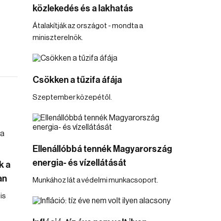
közlekedés és a lakhatás
Átalakítják az országot - mondta a
miniszterelnök.
Csökken a tűzifa áfája
Szeptember közepétől.
Ellenállóbbá tennék Magyarország
energia- és vízellátását
k a
an
Munkához lát a védelmi munkacsoport.
is