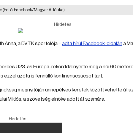
te
(Fotó: Facebook/Magyar Atlétika)
Hirdetés
óth Anna, a DVTK sportolója –
adta hírül Facebook-oldalán
a Ma
erces U23-as Európa-rekorddal nyerte meg a női 60 méter
 ezzel azóta is fennálló kontinenscsúcsot tart.
ajnokság megnyitóján ünnepélyes keretek között vehette át a
ulai Miklós, a szövetség elnöke adott át számára.
Hirdetés