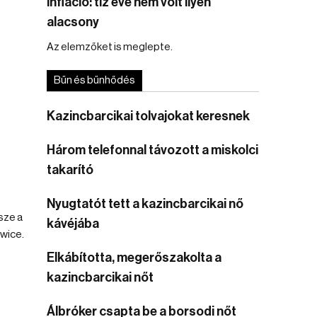
Infláció: tíz éve nem volt ilyen
alacsony
Az elemzőket is meglepte.
Bűn és bűnhődés
Kazincbarcikai tolvajokat keresnek
Három telefonnal távozott a miskolci
s
takarító
Nyugtatót tett a kazincbarcikai nő
sze a
kávéjába
owice.
Elkábította, megerőszakolta a
kazincbarcikai nőt
Álbróker csapta be a borsodi nőt