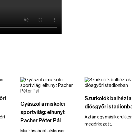
őri
Szurkolók balhézta
Gyászol a miskolci
diósgyőri stadionb
sportvilág: elhunyt
ért.
Aztán egy másik drukker 
Pacher Péter Pál
megérkezett.
Munkásságát a Magyar