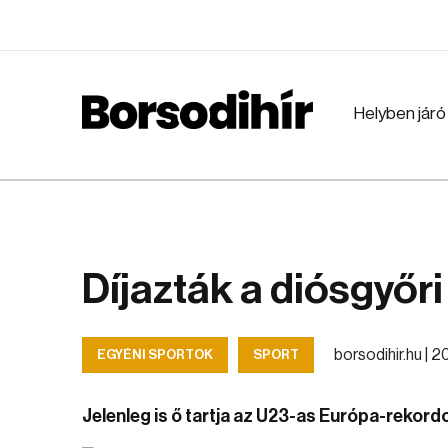
Helyben járó
Díjazták a diósgyőri
borsodihir.hu |
20
EGYÉNI SPORTOK
SPORT
Jelenleg is ő tartja az U23-as Európa-rekordo