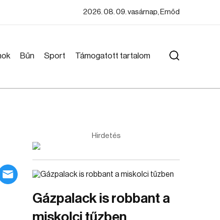
2026. 08. 09. vasárnap, Emőd
mok
Bűn
Sport
Támogatott tartalom
Hirdetés
Gázpalack is robbant a
miskolci tűzben