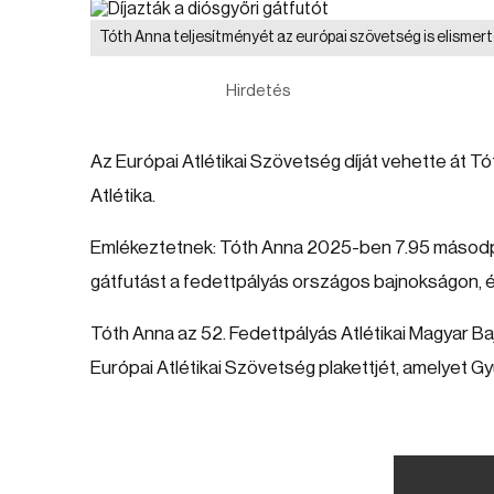
Tóth Anna teljesítményét az európai szövetség is elismer
Hirdetés
Az Európai Atlétikai Szövetség díját vehette át T
Atlétika.
Emlékeztetnek: Tóth Anna 2025-ben 7.95 másodp
gátfutást a fedettpályás országos bajnokságon, és
Tóth Anna az 52. Fedettpályás Atlétikai Magyar B
Európai Atlétikai Szövetség plakettjét, amelyet Gy