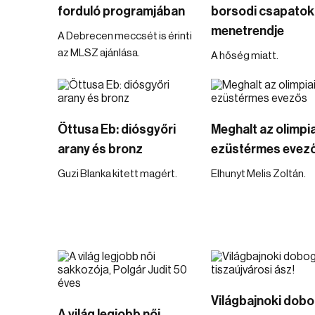
forduló programjában
borsodi csapatok
menetrendje
A Debrecen meccsét is érinti
az MLSZ ajánlása.
A hőség miatt.
Öttusa Eb: diósgyőri
Meghalt az olimpia
arany és bronz
ezüstérmes evez
Guzi Blanka kitett magért.
Elhunyt Melis Zoltán.
Világbajnoki dobo
A világ legjobb női