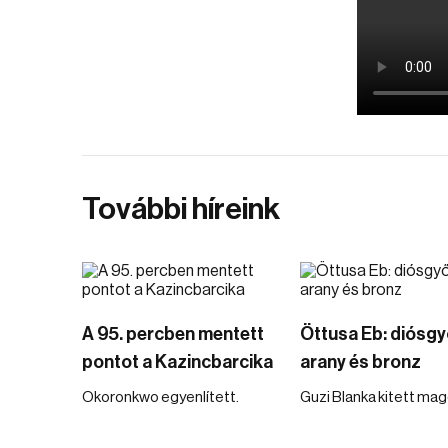
További híreink
A 95. percben mentett
Öttusa Eb: diósgy
pontot a Kazincbarcika
arany és bronz
Okoronkwo egyenlített.
Guzi Blanka kitett mag