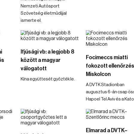
Nemzeti Autósport
Szövetség életműdíjjal
ismerte el.
i
Ifjúsági vb: a legjobb 8
Focimeccs miatti
ős
között a magyar
fokozott ellenőrzé
válogatott
Miskolcon
Kína együttesét győzték le.
A DVTK Stadionban
augusztus 6-án csap ös
Hapoel Tel Aviv és a Kat
Elmarad a DVTK–