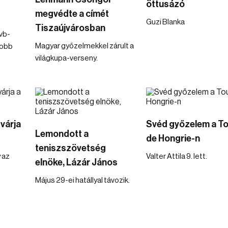
öttusázó
megvédte a címét
Guzi Blanka
Tiszaújvárosban
vb-
Magyar győzelmekkel zárult a
jobb
világkupa-verseny.
várja
Svéd győzelem a To
Lemondott a
de Hongrie-n
teniszszövetség
 az
Valter Attila 9. lett.
elnöke, Lázár János
Május 29-ei hatállyal távozik.