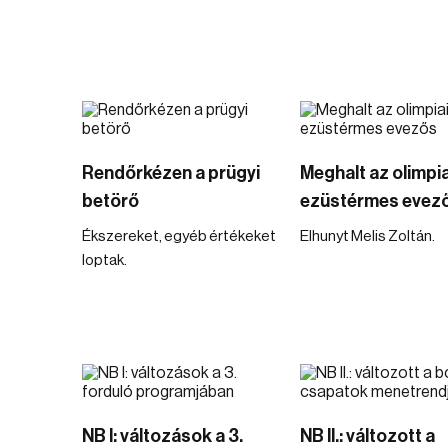
Rendőrkézen a prügyi
Meghalt az olimpia
betörő
ezüstérmes evez
Ékszereket, egyéb értékeket
Elhunyt Melis Zoltán.
loptak.
NB I: változások a 3.
NB II.: változott a