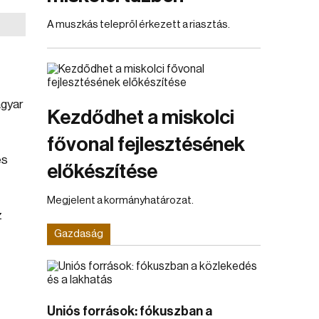
A muszkás telepről érkezett a riasztás.
gyar
Kezdődhet a miskolci
fővonal fejlesztésének
es
előkészítése
Megjelent a kormányhatározat.
z
Gazdaság
Uniós források: fókuszban a