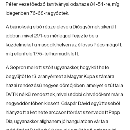
Péter vezetőedző tanítványai odahaza 84-54-re, míg
idegenben 76-68-ra győztek.
A bajnokság első része eleve a Diósgyőrnek sikerült
jobban, mivel 21/1-es mérleggel fejezte be a
küzdelmeket a második helyen az éllovas Pécs mögött,
míg ellenfele 17/5-tel harmadik lett.
A Sopron mellett szólt ugyanakkor, hogy két hete
begyűjtötte 13. aranyérmét a Magyar Kupa számára
hazai rendezésű négyes döntőjében, amelyet ezúttal a
DVTK nélkül rendeztek, mivel utóbbi címvédőként már a
negyeddöntőben kiesett. Gáspár Dávid együtteséből
hiányzott a két hete arccsonttörést szenvedett Papp
Dia, ugyanakkor alighanem jó hangulatban várta a