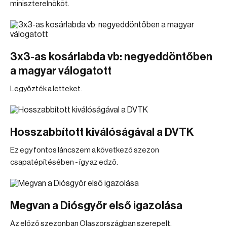
miniszterelnököt.
3x3-as kosárlabda vb: negyeddöntőben
a magyar válogatott
Legyőzték a letteket.
Hosszabbított kiválóságával a DVTK
Ez egy fontos láncszem a következő szezon
csapatépítésében - így az edző.
Megvan a Diósgyőr első igazolása
Az előző szezonban Olaszországban szerepelt.