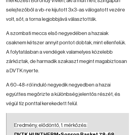
mérkőzést Böröndy Vivien, aki a múlt heti, szingapúri
selejtezőből a vb-re kijutott 3x3-as válogatott vezére
volt, sőt, a torna legjobbjává választották.
A szombati meccs első negyedében a hazaiak
csaknem kétszer annyit pontot dobtak, mint ellenfelük.
A folytatásban a vendégek valamelyes közelebb
zárkóztak, de harmadik szakaszt megint magabiztosan
a DVTK nyerte.
A 60-48-ról induló negyedik negyedben a hazai
együttes megőrizte a különbség jelentős részét, és
végül tíz ponttal kerekedett felül.
Eredmény, elődöntő, 1. mérkőzés:
DVTK HUNTHERM-Sopron Basket 78-68