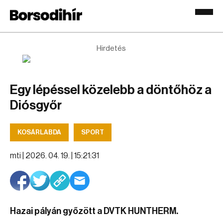
Hirdetés
Egy lépéssel közelebb a döntőhöz a
Diósgyőr
KOSÁRLABDA
SPORT
mti |
2026. 04. 19. | 15:21:31
Hazai pályán győzött a DVTK HUNTHERM.