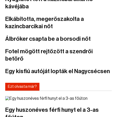
kávéjába
Elkábította, megerőszakolta a
kazincbarcikai nőt
Álbróker csapta be a borsodi nőt
Fotel mögött rejtőzött a szendrői
betörő
Egy kisfiú autóját lopták el Nagycsécsen
Ezt olvasta már?
Egy huszonéves férfi hunyt el a 3-as