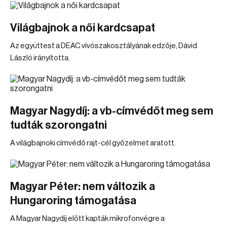
Világbajnok a női kardcsapat
Az együttest a DEAC vívószakosztályának edzője, Dávid
László irányította.
Magyar Nagydíj: a vb-címvédőt meg sem
tudták szorongatni
A világbajnoki címvédő rajt-cél győzelmet aratott.
Magyar Péter: nem változik a
Hungaroring támogatása
A Magyar Nagydíj előtt kapták mikrofonvégre a