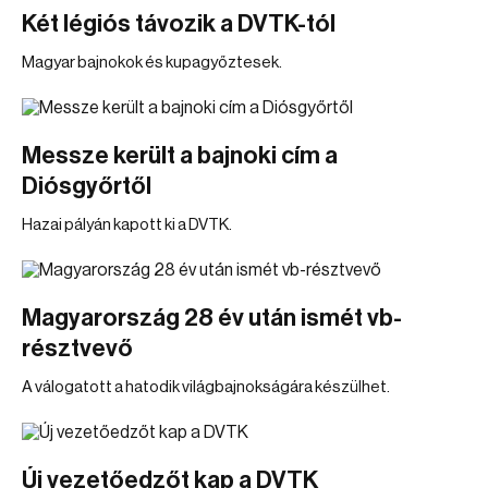
Két légiós távozik a DVTK-tól
Magyar bajnokok és kupagyőztesek.
Messze került a bajnoki cím a
Diósgyőrtől
Hazai pályán kapott ki a DVTK.
Magyarország 28 év után ismét vb-
résztvevő
A válogatott a hatodik világbajnokságára készülhet.
Új vezetőedzőt kap a DVTK