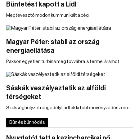
Büntetést kapott a Lidl
Megtévesztő módon kummunikált a cég.
Magyar Péter: stabil az ország
energiaellátása
Pakson egyetlen turbina még tovvábra is termel áramot.
Sáskák veszélyeztetik az alföldi
térségeket
Szükséghelyzeti engedélyt adtak ki több növényvédőszerre.
Bűn és bűnhődés
Nyugtatót tett a kazincbarcikai nő