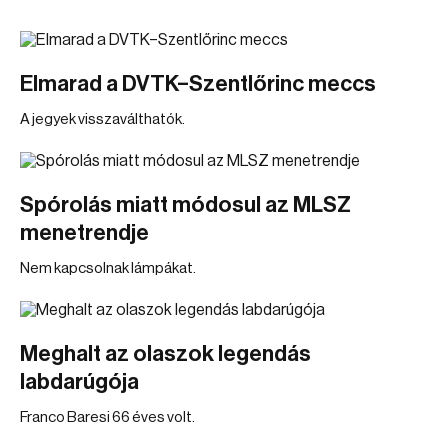
Elmarad a DVTK–Szentlőrinc meccs
A jegyek visszaválthatók.
Spórolás miatt módosul az MLSZ
menetrendje
Nem kapcsolnak lámpákat.
Meghalt az olaszok legendás
labdarúgója
Franco Baresi 66 éves volt.