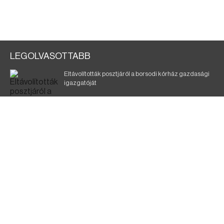
LEGOLVASOTTABB
Eltávolították posztjáról a borsodi kórház gazdasági
igazgatóját
Szélerőmű-fejlesztést tervez a TISZA-kormány
Kigyulladt egy épület Tokajban
Elmarad a DVTK–Szentlőrinc meccs