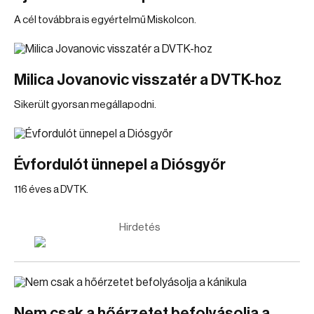
A cél továbbra is egyértelmű Miskolcon.
Milica Jovanovic visszatér a DVTK-hoz
Sikerült gyorsan megállapodni.
Évfordulót ünnepel a Diósgyőr
116 éves a DVTK.
Hirdetés
Nem csak a hőérzetet befolyásolja a