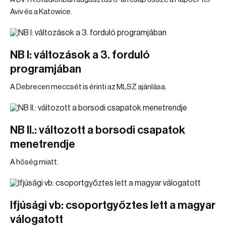
Aviv és a Katowice.
NB I: változások a 3. forduló
programjában
A Debrecen meccsét is érinti az MLSZ ajánlása.
NB II.: változott a borsodi csapatok
menetrendje
A hőség miatt.
Ifjúsági vb: csoportgyőztes lett a magyar
válogatott