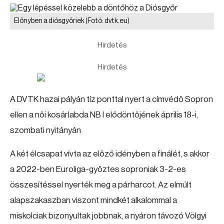
Előnyben a diósgyőriek
(Fotó: dvtk.eu)
Hirdetés
Hirdetés
A DVTK hazai pályán tíz ponttal nyert a címvédő Sopron
ellen a női kosárlabda NB I elődöntőjének április 18-i,
szombati nyitányán
A két élcsapat vívta az előző idényben a finálét, s akkor
a 2022-ben Euroliga-győztes soproniak 3-2-es
összesítéssel nyerték meg a párharcot. Az elmúlt
alapszakaszban viszont mindkét alkalommal a
miskolciak bizonyultak jobbnak, a nyáron távozó Völgyi