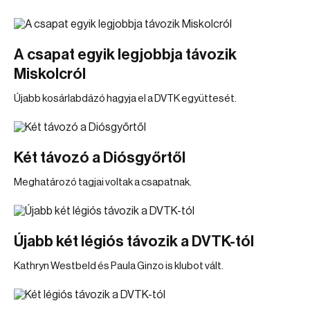
A csapat egyik legjobbja távozik
Miskolcról
Újabb kosárlabdázó hagyja el a DVTK együttesét.
Két távozó a Diósgyőrtől
Meghatározó tagjai voltak a csapatnak.
Újabb két légiós távozik a DVTK-tól
Kathryn Westbeld és Paula Ginzo is klubot vált.