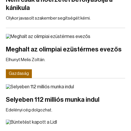
kánikula
Olykor javasolt szakember segítségét kérni.
Meghalt az olimpiai ezüstérmes evezős
Elhunyt Melis Zoltán.
Gazdaság
Selyeben 112 milliós munka indul
Edelényi cég dolgozhat.