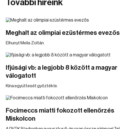
További híreink
Meghalt az olimpiai ezüstérmes evezős
Elhunyt Melis Zoltán.
Ifjúsági vb: a legjobb 8 között a magyar
válogatott
Kína együttesét győzték le.
Focimeccs miatti fokozott ellenőrzés
Miskolcon
A DVTK Stadionban augusztus 6-án csap össze a Hapoel Tel