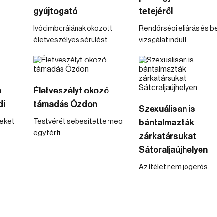
gyújtogató
tetejéről
Ivócimborájának okozott
Rendőrségi eljárás és b
életveszélyes sérülést.
vizsgálat indult.
a
Életveszélyt okozó
di
támadás Ózdon
Szexuálisan is
seket
Testvérét sebesítette meg
bántalmazták
egy férfi.
zárkatársukat
Sátoraljaújhelyen
Az ítélet nem jogerős.