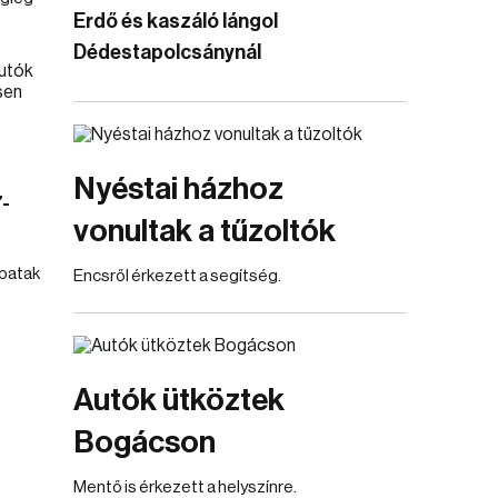
Erdő és kaszáló lángol
Dédestapolcsánynál
Nyéstai házhoz
-
vonultak a tűzoltók
spatak
Encsről érkezett a segítség.
Autók ütköztek
Bogácson
Mentő is érkezett a helyszínre.