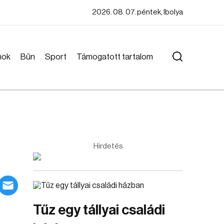
2026. 08. 07. péntek, Ibolya
mok
Bűn
Sport
Támogatott tartalom
Hirdetés
Tűz egy tállyai családi