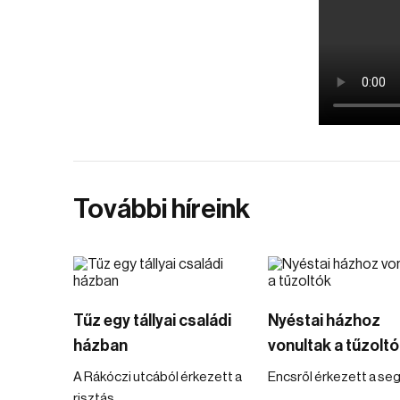
További híreink
Tűz egy tállyai családi
Nyéstai házhoz
házban
vonultak a tűzolt
A Rákóczi utcából érkezett a
Encsről érkezett a seg
risztás.