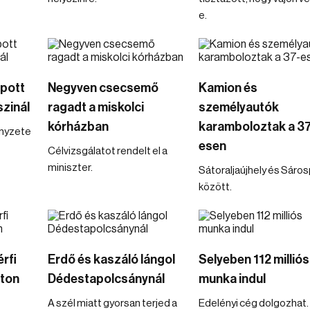
e.
apott
Negyven csecsemő
Kamion és
zinál
ragadt a miskolci
személyautók
kórházban
karamboloztak a 37
ényzete
esen
Célvizsgálatot rendelt el a
miniszter.
Sátoraljaújhely és Sáro
között.
rfi
Erdő és kaszáló lángol
Selyeben 112 milliós
úton
Dédestapolcsánynál
munka indul
A szél miatt gyorsan terjed a
Edelényi cég dolgozhat.