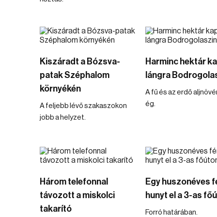
Kiszáradt a Bózsva-
Harminc hektár k
patak Széphalom
lángra Bodrogolas
környékén
A fű és az erdő aljnöv
ég.
A feljebb lévő szakaszokon
jobb a helyzet.
Három telefonnal
Egy huszonéves fé
távozott a miskolci
hunyt el a 3-as fő
takarító
Forró határában.