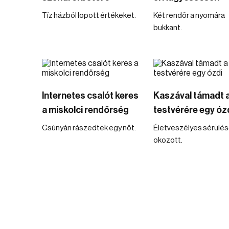
Tíz házból lopott értékeket.
Két rendőr a nyomára
bukkant.
Internetes csalót keres
Kaszával támadt 
a miskolci rendőrség
testvérére egy óz
Csúnyán rászedtek egy nőt.
Életveszélyes sérülé
okozott.