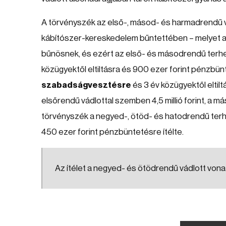
A törvényszék az első-, másod- és harmadrendű v
kábítószer-kereskedelem bűntettében – melyet a 
bűnösnek, és ezért az első- és másodrendű terh
közügyektől eltiltásra és 900 ezer forint pénzbü
szabadságvesztésre
és 3 év közügyektől eltilt
elsőrendű vádlottal szemben 4,5 millió forint, a m
törvényszék a negyed-, ötöd- és hatodrendű terh
450 ezer forint pénzbüntetésre ítélte.
Az ítélet a negyed- és ötödrendű vádlott von