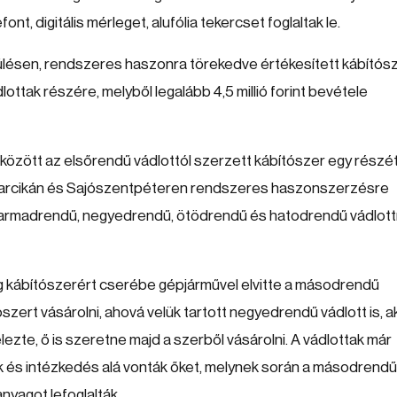
t, digitális mérleget, alufólia tekercset foglaltak le.
epülésen, rendszeres haszonra törekedve értékesített kábítós
tak részére, melyből legalább 4,5 millió forint bevétele
zött az elsőrendű vádlottól szerzett kábítószer egy részé
cbarcikán és Sajószentpéteren rendszeres haszonszerzésre
harmadrendű, negyedrendű, ötödrendű és hatodrendű vádlott
ag kábítószerért cserébe gépjárművel elvitte a másodrendű
ószert vásárolni, ahová velük tartott negyedrendű vádlott is, ak
zte, ő is szeretne majd a szerből vásárolni. A vádlottak már
ák és intézkedés alá vonták őket, melynek során a másodrendű
nyagot lefoglalták.