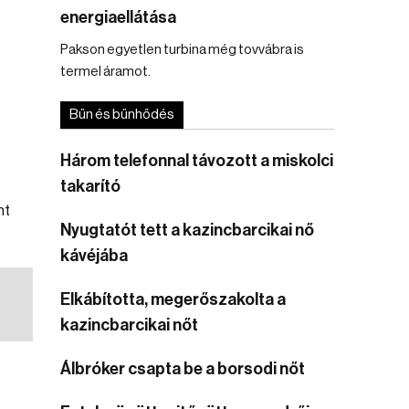
energiaellátása
Pakson egyetlen turbina még tovvábra is
termel áramot.
Bűn és bűnhődés
Három telefonnal távozott a miskolci
takarító
nt
Nyugtatót tett a kazincbarcikai nő
kávéjába
Elkábította, megerőszakolta a
kazincbarcikai nőt
Álbróker csapta be a borsodi nőt