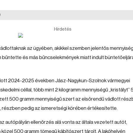
)
Hirdetés
 vádlottaknak az ügyében, akikkel szemben jelentős mennyisé
 bűntette és más bűncselekmények miatt indult büntetőeljár
 vádlott 2024-2025 években Jász-Nagykun-Szolnok vármegyei
edelmi céllal, több mint 2 kilogramm mennyiségű „kristályt” 
erzett 500 gramm mennyiségű szert az elsőrendű vádlott rés
, részben pedig az ismeretségi körében értékesítette.
 autópályán ellenőrzés alá vonta az általa vezetett autót,
özel 500 gramm tömegű kábítószert tárolt. A lakóhelyén