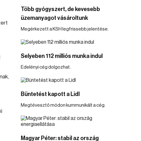
Több gyógyszert, de kevesebb
üzemanyagot vásároltunk
zert
Megérkezett a KSH legfrissebb jelentése.
Selyeben 112 milliós munka indul
t
Edelényi cég dolgozhat.
nak,
Büntetést kapott a Lidl
Megtévesztő módon kummunikált a cég.
i
Magyar Péter: stabil az ország