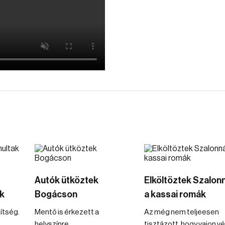
Autók ütköztek
Elköltöztek Szalon
ók
Bogácson
a kassai romák
ítség.
Mentő is érkezett a
Az még nem teljeesen
helyszínre.
tisztázott, hogy vajon v