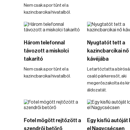
Nem csak a por tűnt el a
kazincbarcikai hivatalból.
Három telefonnal
Nyugtatót tett a
távozott a miskolci
kazincbarcikai nő
takarító
kávéjába
Nem csak a por tűnt el a
Letartóztatta a bírósá
kazincbarcikai hivatalból.
csaló párkeresőt, aki
megerőszakolta és kir
áldozatát.
Fotel mögött rejtőzött a
Egy kisfiú autóját
szendrői betörő
el Nagycsécsen