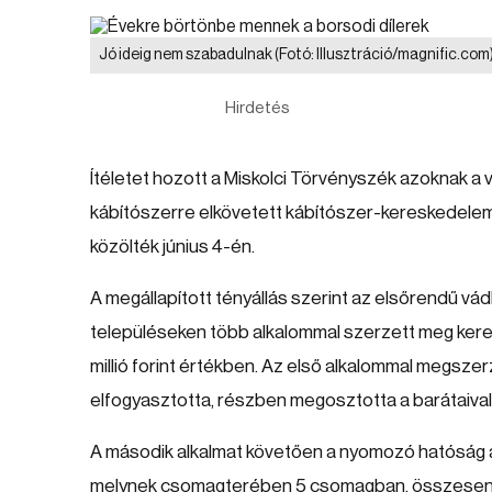
Jó ideig nem szabadulnak
(Fotó: Illusztráció/magnific.com
Hirdetés
Ítéletet hozott a Miskolci Törvényszék azoknak a
kábítószerre elkövetett kábítószer-kereskedelem
közölték június 4-én.
A megállapított tényállás szerint az elsőrendű
településeken több alkalommal szerzett meg keresk
millió forint értékben. Az első alkalommal megsz
elfogyasztotta, részben megosztotta a barátaival
A második alkalmat követően a nyomozó hatóság az
melynek csomagterében 5 csomagban, összesen k