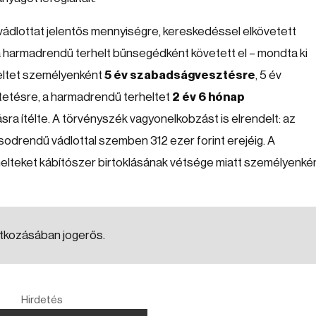
ádlottat jelentős mennyiségre, kereskedéssel elkövetett
harmadrendű terhelt bűnsegédként követett el – mondta ki
eltet személyenként
5 év szabadságvesztésre
, 5 év
ntetésre, a harmadrendű terheltet
2 év 6 hónap
ásra ítélte. A törvényszék vagyonelkobzást is elrendelt: az
ásodrendű vádlottal szemben 312 ezer forint erejéig. A
elteket kábítószer birtoklásának vétsége miatt személyenké
atkozásában jogerős.
Hirdetés