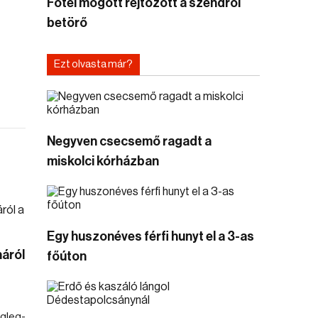
Fotel mögött rejtőzött a szendrői
betörő
Ezt olvasta már?
Negyven csecsemő ragadt a
miskolci kórházban
Egy huszonéves férfi hunyt el a 3-as
náról
főúton
égleg-