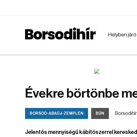
Helyben járó
Évekre börtönbe me
Borsodihír
BORSOD-ABAÚJ-ZEMPLÉN
BŰN
Jelentős mennyiségű kábítószerrel keresked