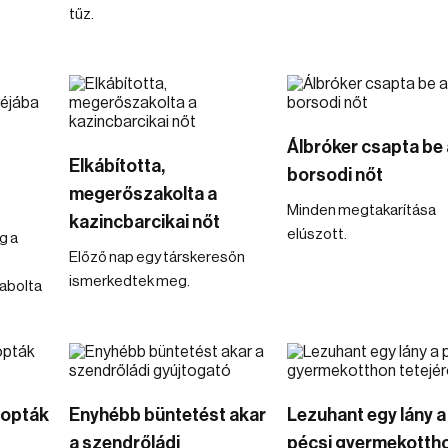
tűz.
Álbróker csapta be 
Elkábította,
borsodi nőt
megerőszakolta a
Minden megtakarítása
kazincbarcikai nőt
elúszott.
g a
Előző nap egy társkeresőn
ismerkedtek meg.
abolta
 lopták
Enyhébb büntetést akar
Lezuhant egy lány a
a szendrőládi
pécsi gyermekotth