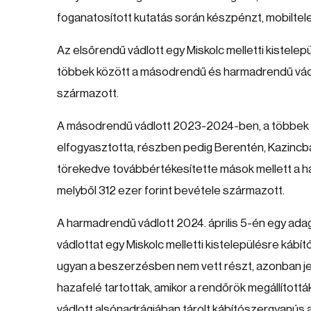
foganatosított kutatás során készpénzt, mobiltelefon
Az elsőrendű vádlott egy Miskolc melletti kistel
többek között a másodrendű és harmadrendű vádlot
származott.
A másodrendű vádlott 2023-2024-ben, a többek kö
elfogyasztotta, részben pedig Berentén, Kazin
törekedve továbbértékesítette mások mellett a 
melyből 312 ezer forint bevétele származott.
A harmadrendű vádlott 2024. április 5-én egy ad
vádlottat egy Miskolc melletti kistelepülésre kábít
ugyan a beszerzésben nem vett részt, azonban jele
hazafelé tartottak, amikor a rendőrök megállított
vádlott alsónadrágjában tárolt kábítószergyanús a