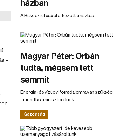
házban
A Rákóczi utcából érkezett a risztás.
gű
Magyar Péter: Orbán
ás –
tudta, mégsem tett
semmit
Energia- és vízügyi forradalomra van szükség
5
- mondta a miniszterelnök.
zben
Gazdaság