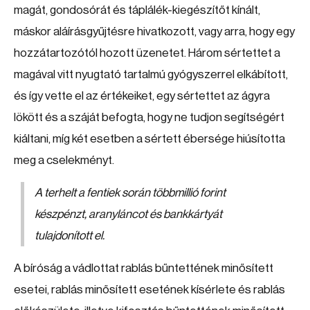
magát, gondosórát és táplálék-kiegészítőt kínált,
máskor aláírásgyűjtésre hivatkozott, vagy arra, hogy egy
hozzátartozótól hozott üzenetet. Három sértettet a
magával vitt nyugtató tartalmú gyógyszerrel elkábított,
és így vette el az értékeiket, egy sértettet az ágyra
lökött és a száját befogta, hogy ne tudjon segítségért
kiáltani, míg két esetben a sértett ébersége hiúsította
meg a cselekményt.
A terhelt a fentiek során többmillió forint
készpénzt, aranyláncot és bankkártyát
tulajdonított el.
A bíróság a vádlottat rablás bűntettének minősített
esetei, rablás minősített esetének kísérlete és rablás