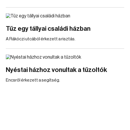
Tűz egy tállyai családi házban
A Rákóczi utcából érkezett a risztás.
Nyéstai házhoz vonultak a tűzoltók
Encsről érkezett a segítség.