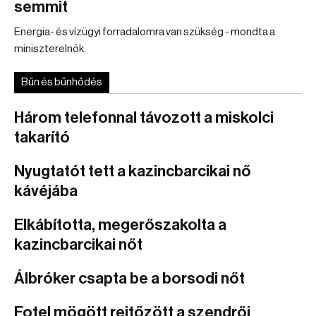
semmit
Energia- és vízügyi forradalomra van szükség - mondta a
miniszterelnök.
Bűn és bűnhődés
Három telefonnal távozott a miskolci
takarító
Nyugtatót tett a kazincbarcikai nő
kávéjába
Elkábította, megerőszakolta a
kazincbarcikai nőt
Álbróker csapta be a borsodi nőt
Fotel mögött rejtőzött a szendrői