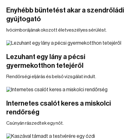
Enyhébb büntetést akar a szendrőládi
gyújtogató
Ivócimborájának okozott életveszélyes sérülést.
Lezuhant egy lány a pécsi
gyermekotthon tetejéről
Rendőrségi eljárás és belső vizsgálat indult.
Internetes csalót keres a miskolci
rendőrség
Csúnyán rászedtek egy nőt.