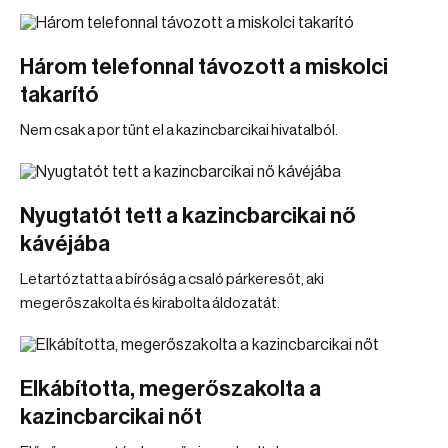
Három telefonnal távozott a miskolci
takarító
Nem csak a por tűnt el a kazincbarcikai hivatalból.
Nyugtatót tett a kazincbarcikai nő
kávéjába
Letartóztatta a bíróság a csaló párkeresőt, aki
megerőszakolta és kirabolta áldozatát.
Elkábította, megerőszakolta a
kazincbarcikai nőt