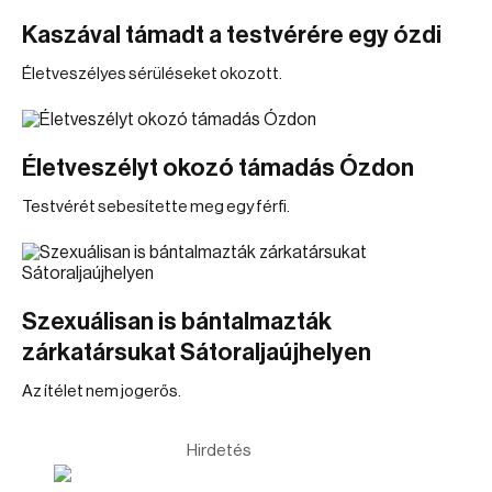
Kaszával támadt a testvérére egy ózdi
Életveszélyes sérüléseket okozott.
Életveszélyt okozó támadás Ózdon
Testvérét sebesítette meg egy férfi.
Szexuálisan is bántalmazták
zárkatársukat Sátoraljaújhelyen
Az ítélet nem jogerős.
Hirdetés