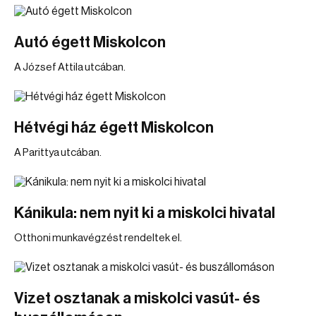
Autó égett Miskolcon
A József Attila utcában.
Hétvégi ház égett Miskolcon
A Parittya utcában.
Kánikula: nem nyit ki a miskolci hivatal
Otthoni munkavégzést rendeltek el.
Vizet osztanak a miskolci vasút- és