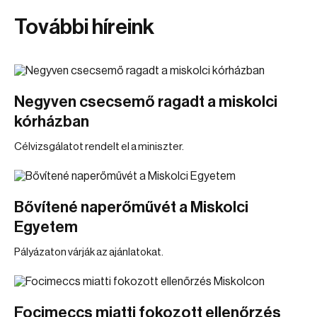
További híreink
Negyven csecsemő ragadt a miskolci
kórházban
Célvizsgálatot rendelt el a miniszter.
Bővítené naperőművét a Miskolci
Egyetem
Pályázaton várják az ajánlatokat.
Focimeccs miatti fokozott ellenőrzés