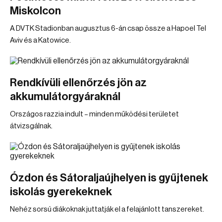
Miskolcon
A DVTK Stadionban augusztus 6-án csap össze a Hapoel Tel
Aviv és a Katowice.
Rendkívüli ellenőrzés jön az
akkumulátorgyáraknál
Országos razzia indult – minden működési területet
átvizsgálnak.
Ózdon és Sátoraljaújhelyen is gyűjtenek
iskolás gyerekeknek
Nehéz sorsú diákoknak juttatják el a felajánlott tanszereket.