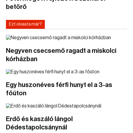
betörő
Ezt olvasta már?
Negyven csecsemő ragadt a miskolci
kórházban
Egy huszonéves férfi hunyt el a 3-as
főúton
Erdő és kaszáló lángol
Dédestapolcsánynál