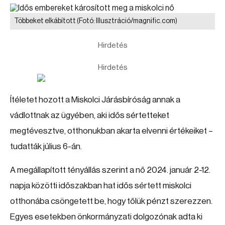
Többeket elkábított
(Fotó: Illusztráció/magnific.com)
Hirdetés
Hirdetés
Ítéletet hozott a Miskolci Járásbíróság annak a
vádlottnak az ügyében, aki idős sértetteket
megtévesztve, otthonukban akarta elvenni értékeiket –
tudatták július 6-án.
A megállapított tényállás szerint a nő 2024. január 2-12.
napja közötti időszakban hat idős sértett miskolci
otthonába csöngetett be, hogy tőlük pénzt szerezzen.
Egyes esetekben önkormányzati dolgozónak adta ki