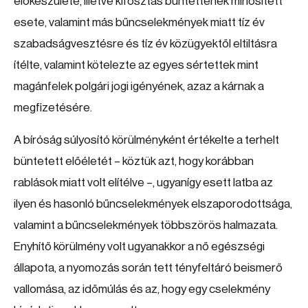
előkészülete, illetve kifosztás bűntettének minősített
esete, valamint más bűncselekmények miatt tíz év
szabadságvesztésre és tíz év közügyektől eltiltásra
ítélte, valamint kötelezte az egyes sértettek mint
magánfelek polgári jogi igényének, azaz a kárnak a
megfizetésére.
A bíróság súlyosító körülményként értékelte a terhelt
büntetett előéletét – köztük azt, hogy korábban
rablások miatt volt elítélve –, ugyanígy esett latba az
ilyen és hasonló bűncselekmények elszaporodottsága,
valamint a bűncselekmények többszörös halmazata.
Enyhítő körülmény volt ugyanakkor a nő egészségi
állapota, a nyomozás során tett tényfeltáró beismerő
vallomása, az időmúlás és az, hogy egy cselekmény