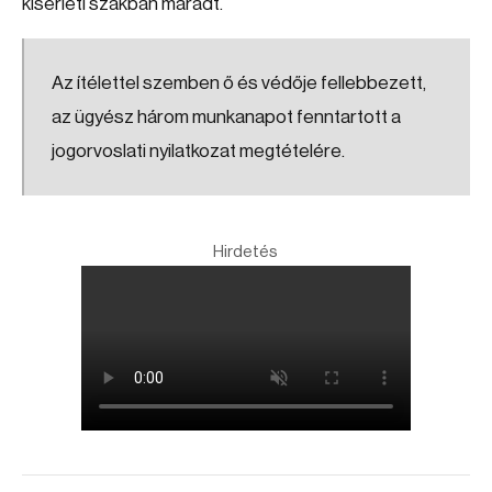
kísérleti szakban maradt.
Az ítélettel szemben ő és védője fellebbezett,
az ügyész három munkanapot fenntartott a
jogorvoslati nyilatkozat megtételére.
Hirdetés