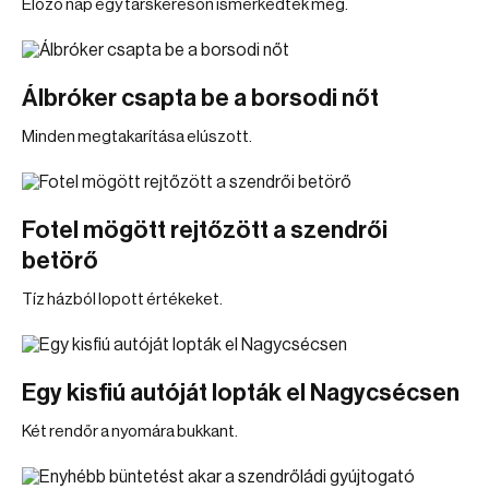
Előző nap egy társkeresőn ismerkedtek meg.
Álbróker csapta be a borsodi nőt
Minden megtakarítása elúszott.
Fotel mögött rejtőzött a szendrői
betörő
Tíz házból lopott értékeket.
Egy kisfiú autóját lopták el Nagycsécsen
Két rendőr a nyomára bukkant.