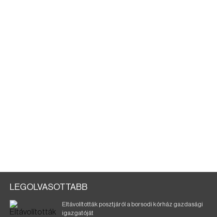
LEGOLVASOTTABB
Eltávolították posztjáról a borsodi kórház gazdasági
igazgatóját