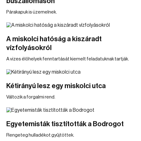
buszállomáson
Párakapuk is üzemelnek.
A miskolci hatóság a kiszáradt
vízfolyásokról
A vizes élőhelyek fenntartását kiemelt feladatuknak tartják.
Kétirányú lesz egy miskolci utca
Változik a forgalmi rend.
Egyetemisták tisztították a Bodrogot
Rengeteg hulladékot gyűjtöttek.