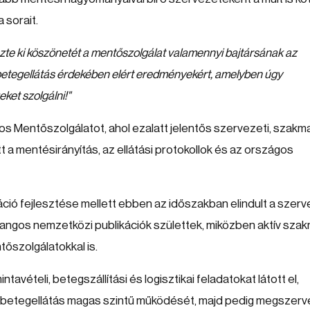
 sorait.
zte ki köszönetét a mentőszolgálat valamennyi bajtársának az
a betegellátás érdekében elért eredményekért, amelyben úgy
ket szolgálni!"
s Mentőszolgálatot, ahol ezalatt jelentős szervezeti, szakma
tt a mentésirányítás, az ellátási protokollok és az országos
ió fejlesztése mellett ebben az időszakban elindult a szerv
ngos nemzetközi publikációk születtek, miközben aktív szak
tőszolgálatokkal is.
vételi, betegszállítási és logisztikai feladatokat látott el,
i betegellátás magas szintű működését, majd pedig megszerv