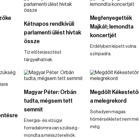
zőke
Megfenyegették
Kétnapos rendkívüli
Majkát; lemondta
parlamenti ülést hívtak
koncertjét
össze
Erdélyben lépett volna
Tíz előterjesztést
színpadra.
tárgyalhatnak.
Magyar Péter: Orbán
Megdőlt Kékestetőn
tudta, mégsem tett
a melegrekord
semmit
Soha ilyen magas
ntésre
hőmérsékletet nem mé
Energia- és vízügyi
még.
forradalomra van szükség -
mondta a miniszterelnök.