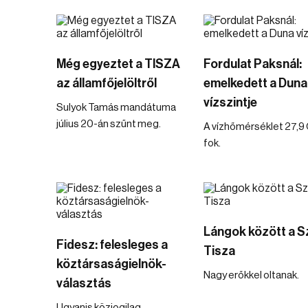
Még egyeztet a TISZA
Fordulat Paksnál:
az államfőjelöltről
emelkedett a Duna
vízszintje
Sulyok Tamás mandátuma
július 20-án szűnt meg.
A vízhőmérséklet 27,9 
fok.
Lángok között a S
Fidesz: felesleges a
Tisza
köztársaságielnök-
Nagy erőkkel oltanak.
választás
Ugyanis közjogilag