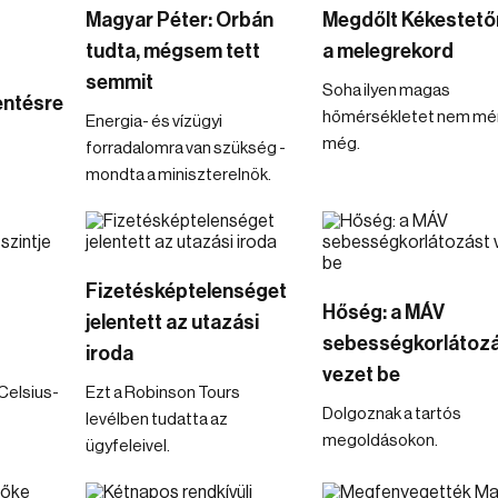
Magyar Péter: Orbán
Megdőlt Kékestetőn
tudta, mégsem tett
a melegrekord
semmit
Soha ilyen magas
ntésre
hőmérsékletet nem mé
Energia- és vízügyi
még.
forradalomra van szükség -
mondta a miniszterelnök.
Fizetésképtelenséget
Hőség: a MÁV
jelentett az utazási
sebességkorlátoz
iroda
vezet be
Celsius-
Ezt a Robinson Tours
Dolgoznak a tartós
levélben tudatta az
megoldásokon.
ügyfeleivel.