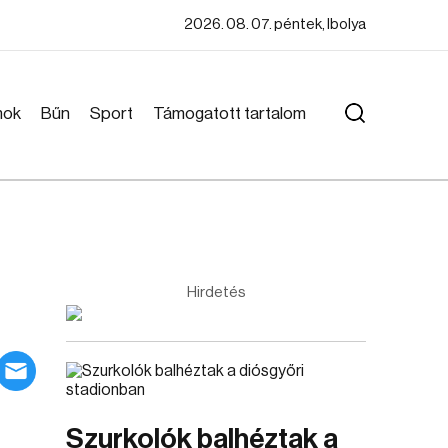
2026. 08. 07. péntek, Ibolya
mok
Bűn
Sport
Támogatott tartalom
Hirdetés
Szurkolók balhéztak a