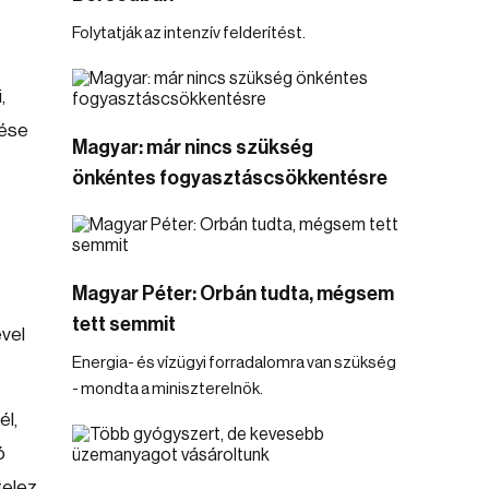
Folytatják az intenzív felderítést.
,
tése
Magyar: már nincs szükség
önkéntes fogyasztáscsökkentésre
Magyar Péter: Orbán tudta, mégsem
tett semmit
vel
Energia- és vízügyi forradalomra van szükség
- mondta a miniszterelnök.
él,
ó
telez