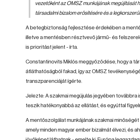
vezetőként az OMSZ munkájának megújítását három
társadalmi bizalom erősítésére és a legkorszerű
A betegbiztonság fejlesztése érdekében a mentésir
illetve a mentésben résztvevő jármű- és felszer
is prioritást jelent - írta.
Constantinovits Miklós meggyőződése, hogy a tár
átláthatóságból fakad, így az OMSZ tevékenységé
transzparenciáját ígérte.
Jelezte: A szakmai megújulás jegyében továbbra 
teszik hatékonyabbá az ellátást, és egyúttal figyel
A mentőszolgálat munkájának szakmai minőségét ö
amely minden magyar ember bizalmát élvezi, és ahol
jövőképet láthatnak - emelte ki. Európa leggazda