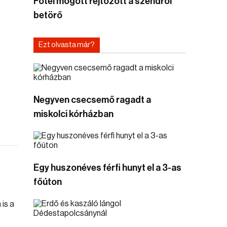
Fotel mögött rejtőzött a szendrői
betörő
Ezt olvasta már?
Negyven csecsemő ragadt a
miskolci kórházban
Egy huszonéves férfi hunyt el a 3-as
főúton