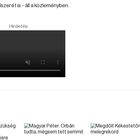
zerét is - áll a közleményben.
Hirdetés