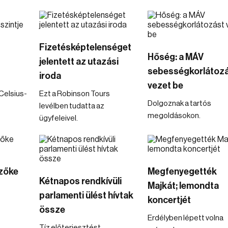
Fizetésképtelenséget
Hőség: a MÁV
jelentett az utazási
sebességkorlátoz
iroda
vezet be
Celsius-
Ezt a Robinson Tours
Dolgoznak a tartós
levélben tudatta az
megoldásokon.
ügyfeleivel.
zőke
Megfenyegették
Kétnapos rendkívüli
Majkát; lemondta
parlamenti ülést hívtak
koncertjét
össze
Erdélyben lépett volna
Tíz előterjesztést