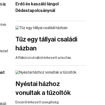
Erdő és kaszáló lángol
 is
Dédestapolcsánynál
rtek
Tűz egy tállyai családi
házban
A Rákóczi utcából érkezett a risztás.
ást
Nyéstai házhoz
vonultak a tűzoltók
Encsről érkezett a segítség.