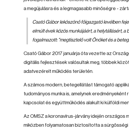
a megújulásra és a legmagasabb minőségre - zárta
Csató Gábor leköszönő főigazgató levélben feje
elmúlt évek közös munkájáért, a helytállásért, 
fogalmazott: "megtisztelő volt Önöket és a betege
Csató Gábor 2017 januárja óta vezette az Országo
digitális fejlesztések valósultak meg, többek közö
adatvezérelt működés területén.
A számos modern, betegellátást támogató applikác
tudományos munka is, amelynek eredményeként ra
kapcsolat és együttműködés alakult ki külföldi men
Az OMSZ a koronavírus-járvány idején országos minta
miközben folyamatosan biztosította a sürgősség