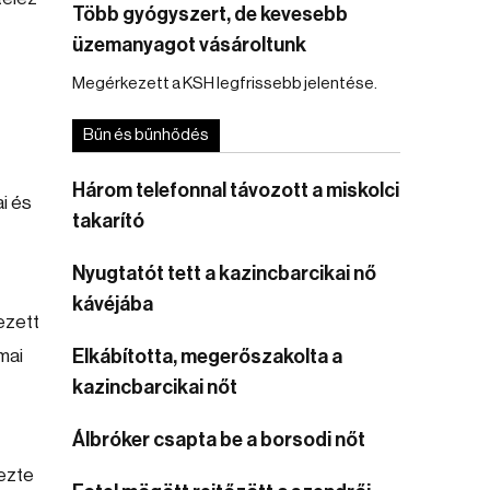
Több gyógyszert, de kevesebb
üzemanyagot vásároltunk
Megérkezett a KSH legfrissebb jelentése.
Bűn és bűnhődés
Három telefonnal távozott a miskolci
i és
takarító
Nyugtatót tett a kazincbarcikai nő
kávéjába
ezett
mai
Elkábította, megerőszakolta a
kazincbarcikai nőt
Álbróker csapta be a borsodi nőt
ezte