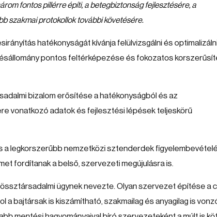
 fontos pillérre építi, a betegbiztonság fejlesztésére, a
bb szakmai protokollok további követésére.
ányítás hatékonyságát kívánja felülvizsgálni és optimalizálni
elésállomány pontos feltérképezése és fokozatos korszerűsí
sadalmi bizalom erősítése a hatékonyságból és az
re vonatkozó adatok és fejlesztési lépések teljeskörű
is a legkorszerűbb nemzetközi sztenderdek figyelembevételé
met fordítanak a belső, szervezeti megújulásra is.
ssztársadalmi ügynek nevezte. Olyan szervezet építése a c
 a bajtársak is kiszámítható, szakmailag és anyagilag is vonz
gabb mentési hagyományaival bíró szervezeteként a múlt is kö