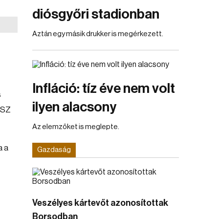
diósgyőri stadionban
Aztán egy másik drukker is megérkezett.
Infláció: tíz éve nem volt
s
ilyen alacsony
MSZ
Az elemzőket is meglepte.
a a
Gazdaság
Veszélyes kártevőt azonosítottak
Borsodban