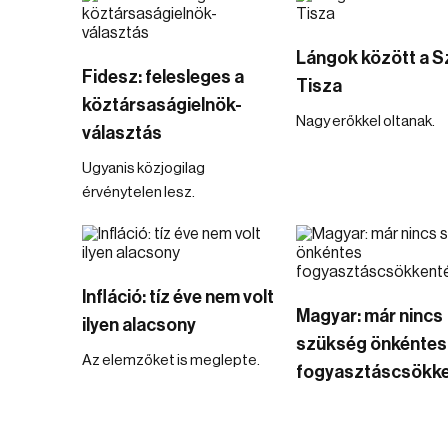
Lángok között a S
Fidesz: felesleges a
Tisza
köztársaságielnök-
Nagy erőkkel oltanak.
választás
Ugyanis közjogilag
érvénytelen lesz.
Infláció: tíz éve nem volt
Magyar: már nincs
ilyen alacsony
szükség önkéntes
Az elemzőket is meglepte.
fogyasztáscsökke