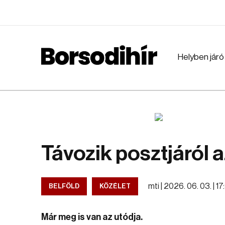
Helyben járó
Távozik posztjáról 
mti |
2026. 06. 03. | 1
BELFÖLD
KÖZÉLET
Már meg is van az utódja.