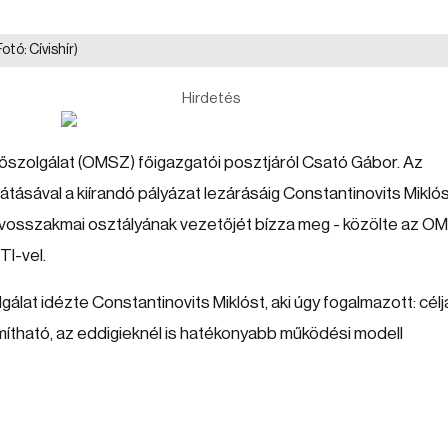
Fotó: Cívishír)
Hirdetés
zolgálat (OMSZ) főigazgatói posztjáról Csató Gábor. Az
átásával a kiírandó pályázat lezárásáig Constantinovits Mikló
vosszakmai osztályának vezetőjét bízza meg - közölte az O
TI-vel.
lat idézte Constantinovits Miklóst, aki úgy fogalmazott: célj
mítható, az eddigieknél is hatékonyabb működési modell