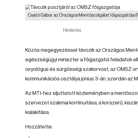
Csató Gábor, az Országos Mentőszolgálat főigazgatója
(
Hirdetés
Közös megegyezéssel távozik az Országos Mentős
egészségügyi miniszter a főigazgatói feladatok ell
oxyológus és sürgősségi szakorvost, az OMSZ or
kommunikációs osztálya június 3-án, szerdán az M
Az MTI-hez eljuttatott közleményben a mentőszolgá
szervezet szakmai kontinuitása, a korszerű, kiszá
kialakítása.
Hozzátette: