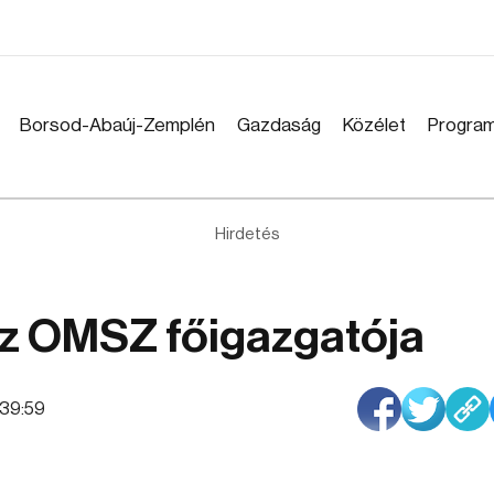
Borsod-Abaúj-Zemplén
Gazdaság
Közélet
Progra
Hirdetés
az OMSZ főigazgatója
7:39:59