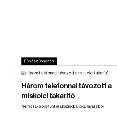
Bűn és bűnhődés
Három telefonnal távozott a
miskolci takarító
Nem csak a por tűnt el a kazincbarcikai hivatalból.