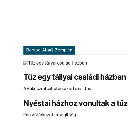
Borsod-Abaúj-Zemplén
Tűz egy tállyai családi házban
A Rákóczi utcából érkezett a risztás.
Nyéstai házhoz vonultak a tű
Encsről érkezett a segítség.