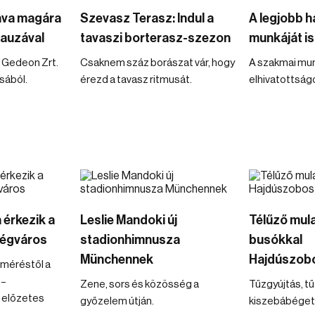
ava magára
Szevasz Terasz: Indul a
A legjobb h
auzával
tavaszi borterasz-szezon
munkáját is
er Gedeon Zrt.
Csaknem száz borászat vár, hogy
A szakmai mu
sából.
érezd a tavasz ritmusát.
elhivatottságo
 érkezik a
Leslie Mandoki új
Télűző mul
ségváros
stadionhimnusza
busókkal
Münchennek
Hajdúszob
-méréstől a
 –
Zene, sors és közösség a
Tűzgyújtás, t
 előzetes
győzelem útján.
kiszebábéget