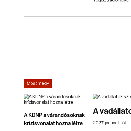
regisztráció nélkül.
Most megy
A vadállat
A KDNP a várandósoknak
krízisvonalat hozna létre
2027. január 1-től.