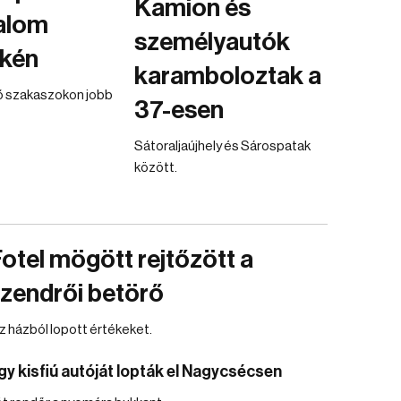
Kamion és
alom
személyautók
kén
karamboloztak a
vő szakaszokon jobb
37-esen
Sátoraljaújhely és Sárospatak
között.
otel mögött rejtőzött a
zendrői betörő
z házból lopott értékeket.
gy kisfiú autóját lopták el Nagycsécsen