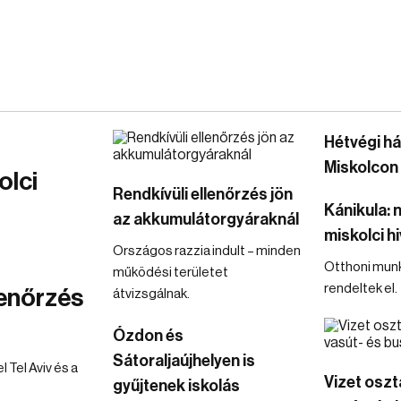
Hétvégi há
Miskolcon
olci
Rendkívüli ellenőrzés jön
Kánikula: n
az akkumulátorgyáraknál
miskolci hi
Országos razzia indult – minden
Otthoni mun
működési területet
rendeltek el.
lenőrzés
átvizsgálnak.
Ózdon és
Sátoraljaújhelyen is
Tel Aviv és a
Vizet oszt
gyűjtenek iskolás