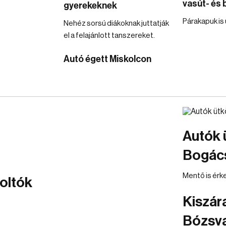
vasút- és
gyerekeknek
Párakapuk is
Nehéz sorsú diákoknak juttatják
el a felajánlott tanszereket.
Autó égett Miskolcon
Autók 
Bogác
Mentő is érke
zoltók
Kiszár
Bózsv