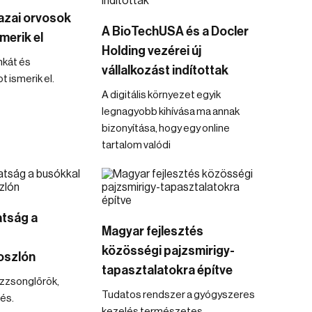
azai orvosok
A BioTechUSA és a Docler
merik el
Holding vezérei új
nkát és
vállalkozást indítottak
t ismerik el.
A digitális környezet egyik
legnagyobb kihívása ma annak
bizonyítása, hogy egy online
tartalom valódi
atság a
Magyar fejlesztés
közösségi pajzsmirigy-
oszlón
tapasztalatokra építve
űzzsonglőrök,
Tudatos rendszer a gyógyszeres
és.
kezelés természetes