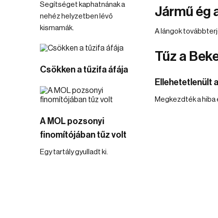
Segítséget kaphatnának a
Jármű ég a
nehéz helyzetben lévő
kismamák.
A lángok továbbter
Tűz a Bek
Csökken a tűzifa áfája
Ellehetetlenült
Megkezdték a hiba e
A MOL pozsonyi
finomítójában tűz volt
Egy tartály gyulladt ki.