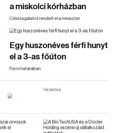
a miskolci kórházban
Célvizsgálatot rendelt el a miniszter.
Egy huszonéves férfi hunyt
el a 3-as főúton
Forró határában.
Hirdetés