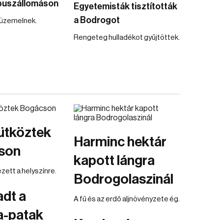
 buszállomáson
Egyetemisták tisztították
a Bodrogot
 üzemelnek.
Rengeteg hulladékot gyűjtöttek.
ütköztek
Harminc hektár
son
kapott lángra
zett a helyszínre.
Bodrogolaszinál
adt a
A fű és az erdő aljnövényzete ég.
a-patak