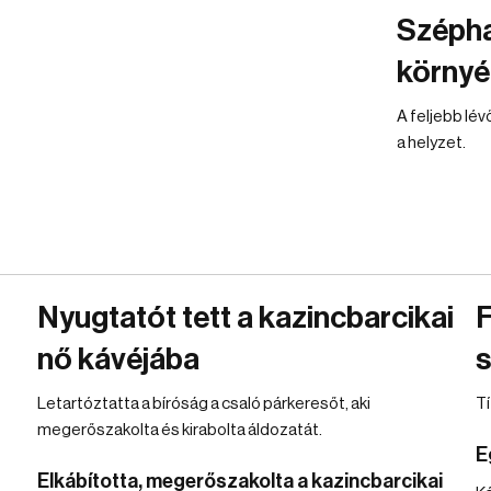
Széph
környé
A feljebb lé
a helyzet.
Nyugtatót tett a kazincbarcikai
F
nő kávéjába
s
Letartóztatta a bíróság a csaló párkeresőt, aki
Tí
megerőszakolta és kirabolta áldozatát.
E
Elkábította, megerőszakolta a kazincbarcikai