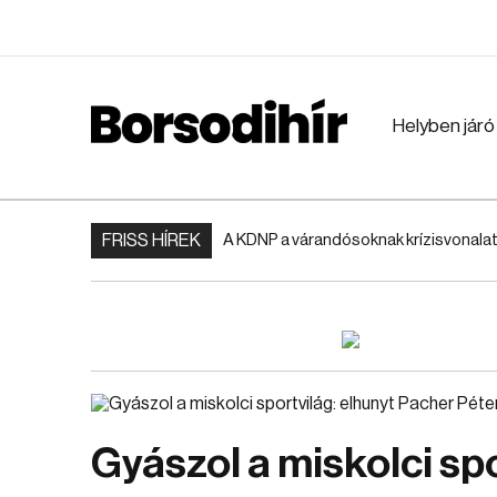
Helyben járó
FRISS HÍREK
A KDNP a várandósoknak krízisvonalat
Gyászol a miskolci sp