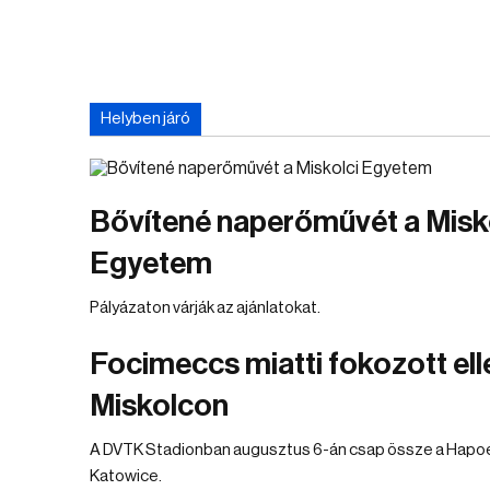
Helyben járó
Bővítené naperőművét a Misk
Egyetem
Pályázaton várják az ajánlatokat.
Focimeccs miatti fokozott el
Miskolcon
A DVTK Stadionban augusztus 6-án csap össze a Hapoel 
Katowice.