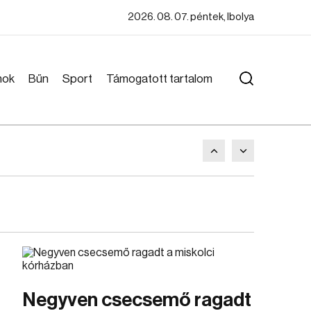
2026. 08. 07. péntek, Ibolya
mok
Bűn
Sport
Támogatott tartalom
Negyven csecsemő ragadt