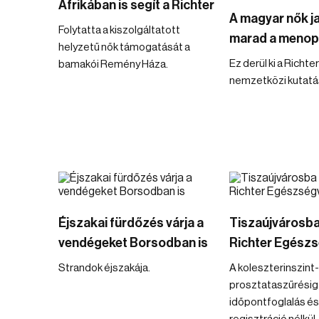
Afrikában is segít a Richter
A magyar nők j
Folytatta a kiszolgáltatott
marad a menop
helyzetű nők támogatását a
Ez derül ki a Richt
bamakói Remény Háza.
nemzetközi kutatá
Éjszakai fürdőzés várja a
Tiszaújvárosba
vendégeket Borsodban is
Richter Egész
Strandok éjszakája.
A koleszterinszint
prosztataszűrésig
időpontfoglalás és