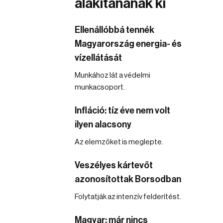
alakítanának ki
Ellenállóbbá tennék
Magyarország energia- és
vízellátását
Munkához lát a védelmi
munkacsoport.
Infláció: tíz éve nem volt
ilyen alacsony
Az elemzőket is meglepte.
Veszélyes kártevőt
azonosítottak Borsodban
Folytatják az intenzív felderítést.
Magyar: már nincs