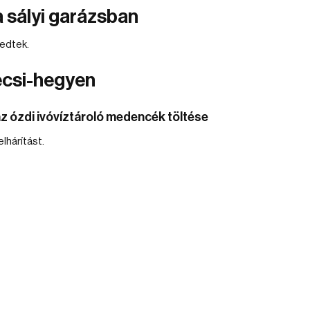
 sályi garázsban
jedtek.
ecsi-hegyen
 az ózdi ivóvíztároló medencék töltése
lhárítást.