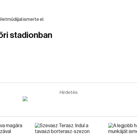
tműdíjjal ismerte el.
őri stadionban
Hirdetés