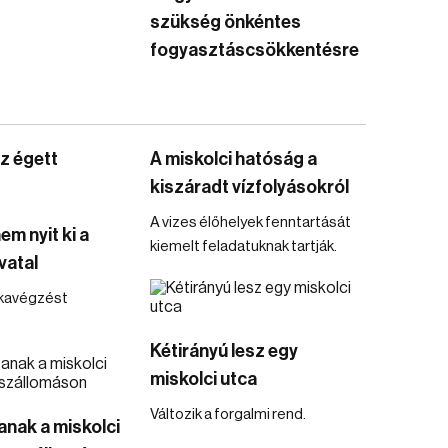
szükség önkéntes
fogyasztáscsökkentésre
z égett
A miskolci hatóság a
kiszáradt vízfolyásokról
A vizes élőhelyek fenntartását
em nyit ki a
kiemelt feladatuknak tartják.
vatal
kavégzést
Kétirányú lesz egy
miskolci utca
Változik a forgalmi rend.
anak a miskolci