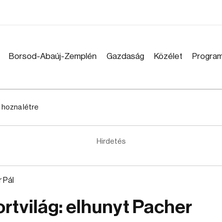
Borsod-Abaúj-Zemplén
Gazdaság
Közélet
Progra
 hozna létre
Hirdetés
ortvilág: elhunyt Pacher