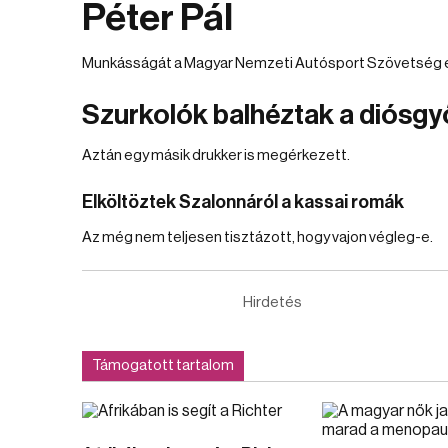
Péter Pál
Munkásságát a Magyar Nemzeti Autósport Szövetség éle
Szurkolók balhéztak a diósgy
Aztán egy másik drukker is megérkezett.
Elköltöztek Szalonnáról a kassai romák
Az még nem teljesen tisztázott, hogy vajon végleg-e.
Hirdetés
Támogatott tartalom