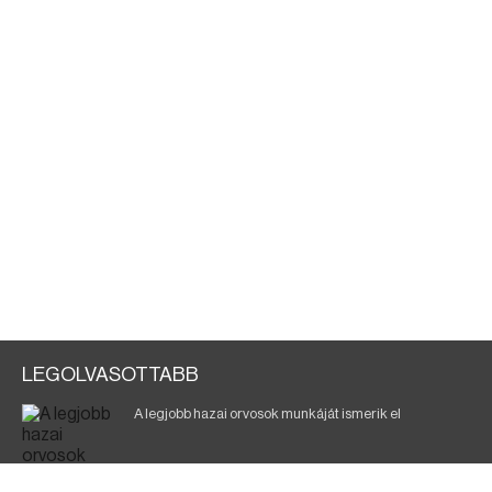
LEGOLVASOTTABB
A legjobb hazai orvosok munkáját ismerik el