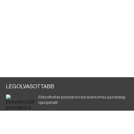
LEGOLVASOTTABB
Eltávolították posztjáról a borsodi kórház gazdasági
igazgatóját
Szélerőmű-fejlesztést tervez a TISZA-kormány