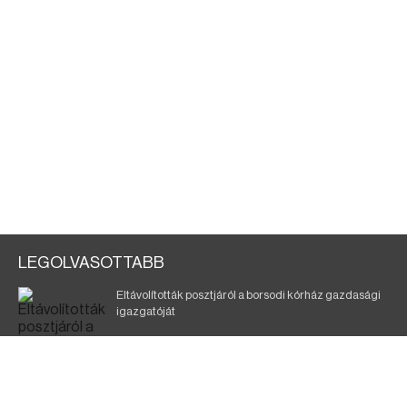
LEGOLVASOTTABB
Eltávolították posztjáról a borsodi kórház gazdasági
igazgatóját
Holttest Miskolcon: nem tudják, ki lehet