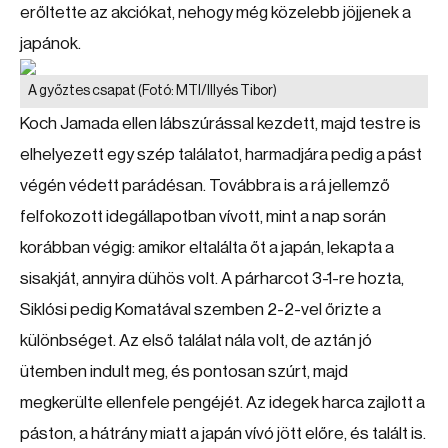
erőltette az akciókat, nehogy még közelebb jöjjenek a
japánok.
A győztes csapat
(Fotó: MTI/Illyés Tibor)
Koch Jamada ellen lábszúrással kezdett, majd testre is
elhelyezett egy szép találatot, harmadjára pedig a pást
végén védett parádésan. Továbbra is a rá jellemző
felfokozott idegállapotban vívott, mint a nap során
korábban végig: amikor eltalálta őt a japán, lekapta a
sisakját, annyira dühös volt. A párharcot 3-1-re hozta,
Siklósi pedig Komatával szemben 2-2-vel őrizte a
különbséget. Az első találat nála volt, de aztán jó
ütemben indult meg, és pontosan szúrt, majd
megkerülte ellenfele pengéjét. Az idegek harca zajlott a
páston, a hátrány miatt a japán vívó jött előre, és talált is.