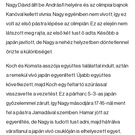
Nagy Dávid állt be Andrásfi helyére és az olimpiai bajnok
Kanóval kellett vívnia. Nagy egyéniben nem vívott, így ez
volt az első pástra lépése az olimpián. Ez az elején nem
látszott meg rajta, az első két tust ő adta. Később a
japán javított, de Nagy a nehéz helyzetben döntetlennel
őrizte a különbséget.
Koch és Komata asszója együttes találattal indult, aztán
a remekül vívó japán egyenlített. Újabb együttes
következett, majd Koch egy feltartó szúrással
visszavette a vezetést. Ez a párharc 5-3-as japán
győzelemmel zárult, így Nagy másodjára 17-16-nál ment
fel a pástra Jamadával szemben. Hamar jött az
egyenlítés, de Nagy is tudott tust adni, majd hátrálva
váratlanul a japán vívó csuklóján is elhelyezett egyet,