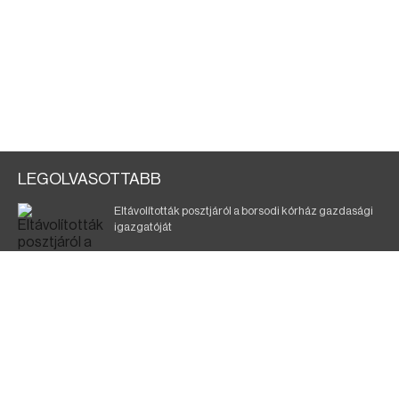
LEGOLVASOTTABB
Eltávolították posztjáról a borsodi kórház gazdasági
igazgatóját
Holttest Miskolcon: nem tudják, ki lehet
Éjszakai fürdőzés várja a vendégeket Borsodban is