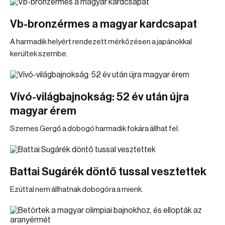
Vb-bronzérmes a magyar kardcsapat
A harmadik helyért rendezett mérkőzésen a japánokkal
kerültek szembe.
Vívó-világbajnokság: 52 év után újra
magyar érem
Szemes Gergő a dobogó harmadik fokára állhat fel.
Battai Sugárék döntő tussal vesztettek
Ezúttal nem állhatnak dobogóra a mienk.