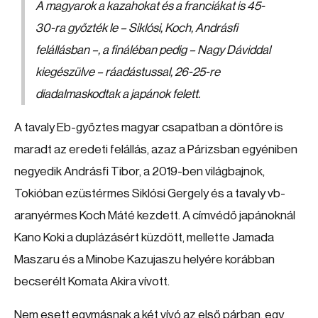
A magyarok a kazahokat és a franciákat is 45-
30-ra győzték le – Siklósi, Koch, Andrásfi
felállásban –, a fináléban pedig – Nagy Dáviddal
kiegészülve – ráadástussal, 26-25-re
diadalmaskodtak a japánok felett.
A tavaly Eb-győztes magyar csapatban a döntőre is
maradt az eredeti felállás, azaz a Párizsban egyéniben
negyedik Andrásfi Tibor, a 2019-ben világbajnok,
Tokióban ezüstérmes Siklósi Gergely és a tavaly vb-
aranyérmes Koch Máté kezdett. A címvédő japánoknál
Kano Koki a duplázásért küzdött, mellette Jamada
Maszaru és a Minobe Kazujaszu helyére korábban
becserélt Komata Akira vívott.
Nem esett egymásnak a két vívó az első párban, egy