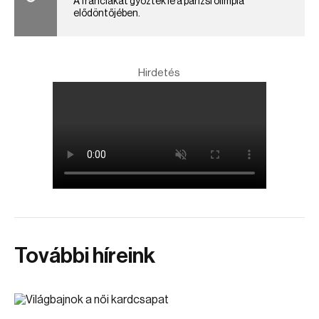
A franciákat győzték le a párizsi olimpia
elődöntőjében.
Hirdetés
További híreink