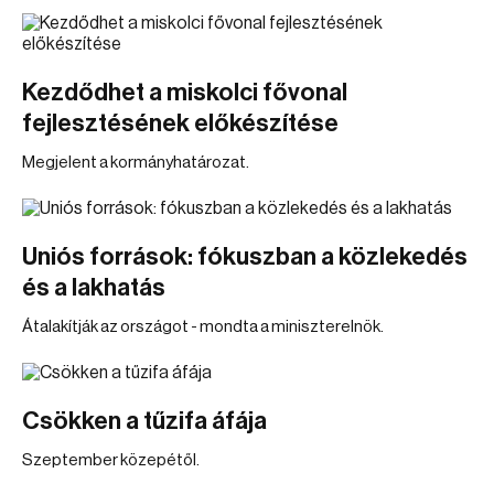
Kezdődhet a miskolci fővonal
fejlesztésének előkészítése
Megjelent a kormányhatározat.
Uniós források: fókuszban a közlekedés
és a lakhatás
Átalakítják az országot - mondta a miniszterelnök.
Csökken a tűzifa áfája
Szeptember közepétől.