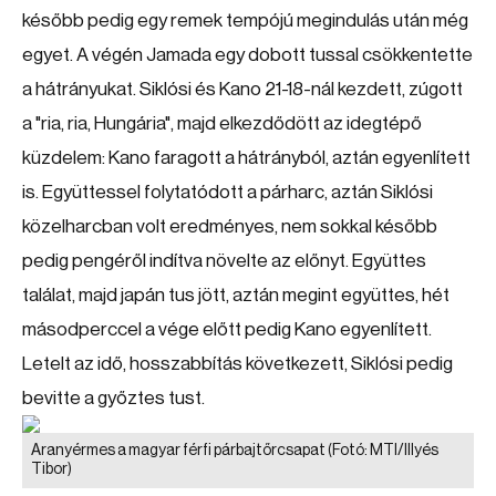
később pedig egy remek tempójú megindulás után még
egyet. A végén Jamada egy dobott tussal csökkentette
a hátrányukat. Siklósi és Kano 21-18-nál kezdett, zúgott
a "ria, ria, Hungária", majd elkezdődött az idegtépő
küzdelem: Kano faragott a hátrányból, aztán egyenlített
is. Együttessel folytatódott a párharc, aztán Siklósi
közelharcban volt eredményes, nem sokkal később
pedig pengéről indítva növelte az előnyt. Együttes
találat, majd japán tus jött, aztán megint együttes, hét
másodperccel a vége előtt pedig Kano egyenlített.
Letelt az idő, hosszabbítás következett, Siklósi pedig
bevitte a győztes tust.
Aranyérmes a magyar férfi párbajtőrcsapat
(Fotó: MTI/Illyés
Tibor)