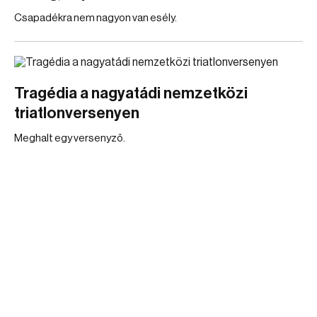
Csapadékra nem nagyon van esély.
Tragédia a nagyatádi nemzetközi
triatlonversenyen
Meghalt egy versenyző.