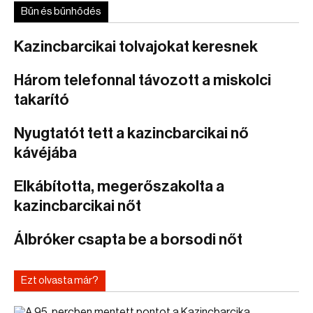
Bűn és bűnhődés
Kazincbarcikai tolvajokat keresnek
Három telefonnal távozott a miskolci
takarító
Nyugtatót tett a kazincbarcikai nő
kávéjába
Elkábította, megerőszakolta a
kazincbarcikai nőt
Álbróker csapta be a borsodi nőt
Ezt olvasta már?