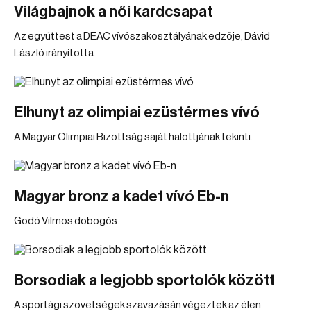
Világbajnok a női kardcsapat
Az együttest a DEAC vívószakosztályának edzője, Dávid
László irányította.
Elhunyt az olimpiai ezüstérmes vívó
A Magyar Olimpiai Bizottság saját halottjának tekinti.
Magyar bronz a kadet vívó Eb-n
Godó Vilmos dobogós.
Borsodiak a legjobb sportolók között
A sportági szövetségek szavazásán végeztek az élen.