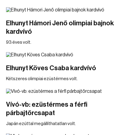
Elhunyt Hámori Jenő olimpiai bajnok
kardvívó
93 éves volt.
Elhunyt Köves Csaba kardvívó
Kétszeres olimpiai ezüstérmes volt.
Vívó-vb: ezüstérmes a férfi
párbajtőrcsapat
Japán ezúttal megállíthatatlan volt.