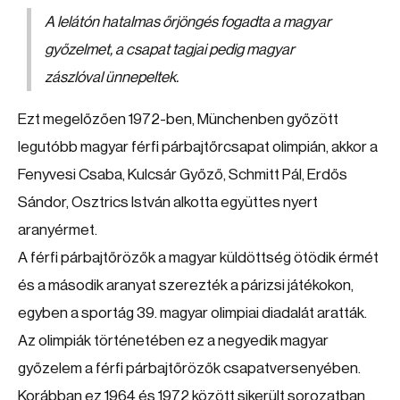
A lelátón hatalmas őrjöngés fogadta a magyar
győzelmet, a csapat tagjai pedig magyar
zászlóval ünnepeltek.
Ezt megelőzően 1972-ben, Münchenben győzött
legutóbb magyar férfi párbajtőrcsapat olimpián, akkor a
Fenyvesi Csaba, Kulcsár Győző, Schmitt Pál, Erdős
Sándor, Osztrics István alkotta együttes nyert
aranyérmet.
A férfi párbajtőrözők a magyar küldöttség ötödik érmét
és a második aranyat szerezték a párizsi játékokon,
egyben a sportág 39. magyar olimpiai diadalát aratták.
Az olimpiák történetében ez a negyedik magyar
győzelem a férfi párbajtőrözők csapatversenyében.
Korábban ez 1964 és 1972 között sikerült sorozatban