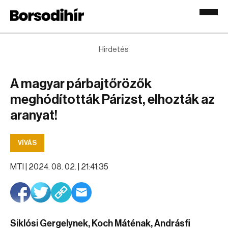
Hirdetés
A magyar párbajtőrözők
meghódították Párizst, elhozták az
aranyat!
VÍVÁS
MTI |
2024. 08. 02. | 21:41:35
Siklósi Gergelynek, Koch Máténak, Andrásfi