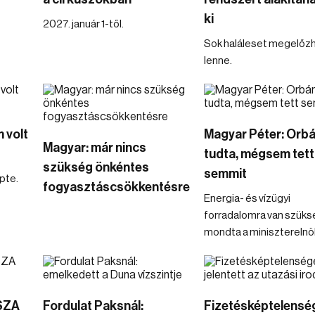
ki
2027. január 1-től.
Sok haláleset megelőz
lenne.
m volt
Magyar Péter: Orb
Magyar: már nincs
tudta, mégsem tett
szükség önkéntes
semmit
pte.
fogyasztáscsökkentésre
Energia- és vízügyi
forradalomra van szüks
mondta a miniszterelnö
ISZA
Fordulat Paksnál:
Fizetésképtelensé