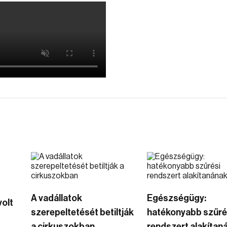
A vadállatok
Egészségügy:
volt
szerepeltetését betiltják
hatékonyabb szűré
a cirkuszokban
rendszert alakítan