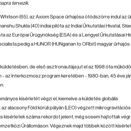
napra tervezik.
Whitson (65), az Axiom Space űrhajósa ötödszörre indul az ű
shu Shukla (40) indiai pilóta az Indiai Űrkutatási Hivatal, Sł
sta az Európai Űrügynökség (ESA) és a Lengyel Űrkutatásai Hi
cialista pedig a HUNOR (HUNgarian to ORbit) magyar űrhajós
küldetésben, de első asztronautája jut el az 1998 óta működő
 - az Interkozmosz program keretében - 1980-ban, 45 éve jár
n.
nyos kísérletét végzi el, kiemelve a küldetés globális
az alacsony Föld körüli pályán (LEO) végzett mikrogravitációs
kísérletek száma rekordot jelent, még sosem hajtottak vég
emzetközi Űrállomáson. Végeznek majd többek között kísérle