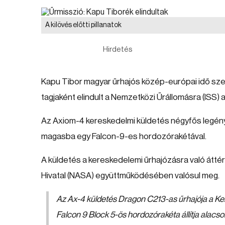
A kilövés előtti pillanatok
Hirdetés
Kapu Tibor magyar űrhajós közép-európai idő szer
tagjaként elindult a Nemzetközi Űrállomásra (ISS)
Az Axiom-4 kereskedelmi küldetés négyfős legé
magasba egy Falcon-9-es hordozórakétával.
A küldetés a kereskedelemi űrhajózásra való átté
Hivatal (NASA) együttműködésében valósul meg.
Az Ax-4 küldetés Dragon C213-as űrhajója a Ke
Falcon 9 Block 5-ös hordozórakéta állítja alacs