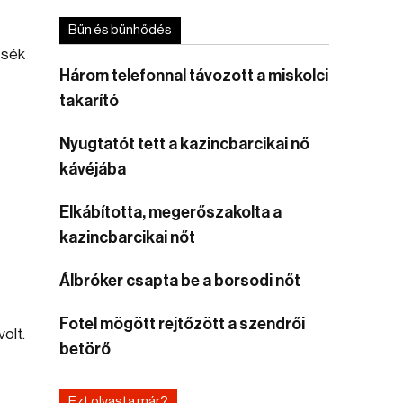
Bűn és bűnhődés
tsék
Három telefonnal távozott a miskolci
takarító
Nyugtatót tett a kazincbarcikai nő
kávéjába
Elkábította, megerőszakolta a
kazincbarcikai nőt
Álbróker csapta be a borsodi nőt
Fotel mögött rejtőzött a szendrői
olt.
betörő
Ezt olvasta már?