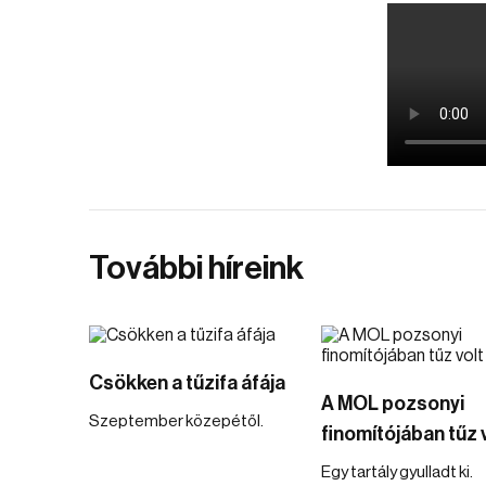
További híreink
Csökken a tűzifa áfája
A MOL pozsonyi
Szeptember közepétől.
finomítójában tűz 
Egy tartály gyulladt ki.