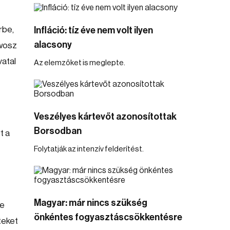
rbe,
Infláció: tíz éve nem volt ilyen
alacsony
awosz
vatal
Az elemzőket is meglepte.
Veszélyes kártevőt azonosítottak
Borsodban
t a
Folytatják az intenzív felderítést.
Magyar: már nincs szükség
re
önkéntes fogyasztáscsökkentésre
teket