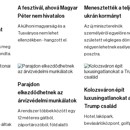
A fesztivál, ahová Magyar
Menesztették a tel
Péter nem hivatalos
ukrán kormányt
A külhoni magyarság és a
Az új miniszterelnök
át
Tusványos nem lehet
személyéről egyelőre 
ellenzékben - hangzott el.
született végleges dön
k meg
négyen lehetnek esélye
ondta.
posztra.
Parajdon
Kolozsváron épít
elkezdődhetnek az
luxusingatlanokat 
árvízvédelmi munkálatok
Trump család
A rendszer többek között egy
Hotel, lakópark,
12 méteres gátból,
bevásárlóközpont, golf
álltak
záportározóból, föld alatti