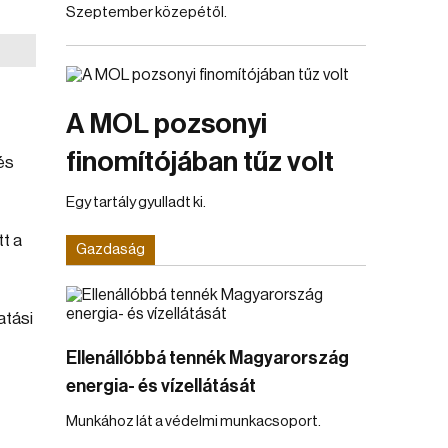
Szeptember közepétől.
A MOL pozsonyi
finomítójában tűz volt
és
Egy tartály gyulladt ki.
t a
Gazdaság
atási
Ellenállóbbá tennék Magyarország
energia- és vízellátását
Munkához lát a védelmi munkacsoport.