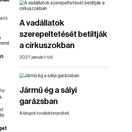
hető
A vadállatok
szerepeltetését betiltják
a cirkuszokban
án
2027. január 1-től.
Jármű ég a sályi
ég -
k.
garázsban
A lángok továbbterjedtek.
get