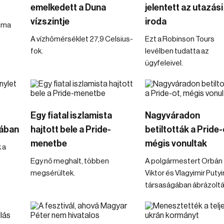
emelkedett a Duna
jelentett az utazási
vízszintje
iroda
uma
A vízhőmérséklet 27,9 Celsius-
Ezt a Robinson Tours
fok.
levélben tudatta az
ügyfeleivel.
Egy fiatal iszlamista
Nagyváradon
ában
hajtott bele a Pride-
betiltották a Pride-
menetbe
mégis vonultak
 a
Egy nő meghalt, többen
A polgármestert Orbán
megsérültek.
Viktor és Vlagyimir Putyi
társaságában ábrázoltá