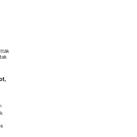
ot,
n
k.