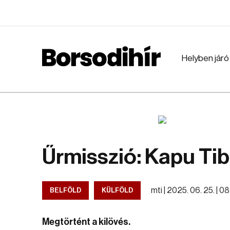
Helyben járó
Űrmisszió: Kapu Tib
mti |
2025. 06. 25. | 0
BELFÖLD
KÜLFÖLD
Megtörtént a kilövés.