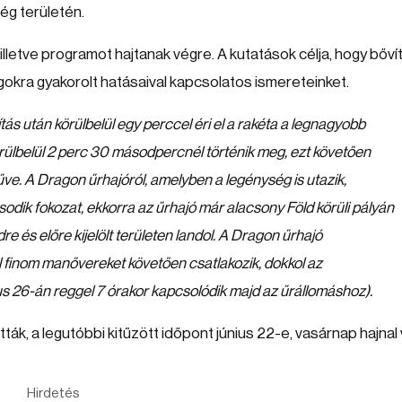
ég területén.
lletve programot hajtanak végre. A kutatások célja, hogy bőví
agokra gyakorolt hatásaival kapcsolatos ismereteinket.
s után körülbelül egy perccel éri el a rakéta a legnagyobb
örülbelül 2 perc 30 másodpercnél történik meg, ezt követően
e. A Dragon űrhajóról, amelyben a legénység is utazik,
második fokozat, ekkorra az űrhajó már alacsony Föld körüli pályán
dre és előre kijelölt területen landol. A Dragon űrhajó
hol finom manővereket követően csatlakozik, dokkol az
us 26-án reggel 7 órakor kapcsolódik majd az űrállomáshoz).
ák, a legutóbbi kitűzött időpont június 22-e, vasárnap hajnal v
Hirdetés