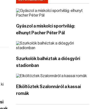
Gyászol a miskolci sportvilág:
elhunyt Pacher Péter Pál
Szurkolók balhéztak a diósgyőri
stadionban
Elköltöztek Szalonnáról a kassai
romák
si
ának