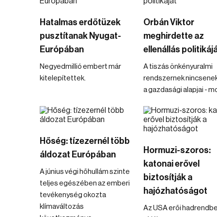
Hatalmas erdőtüzek
Orbán Viktor
pusztítanak Nyugat-
meghirdette az
Európában
ellenállás politikáj
Negyedmillió embert már
A tiszás önkényuralmi
kitelepítettek.
rendszernek nincsene
a gazdasági alapjai - m
Hőség: tízezernél több
Hormuzi-szoros:
áldozat Európában
katonai erővel
A június végi hőhullám szinte
biztosítják a
teljes egészében az emberi
hajózhatóságot
tevékenység okozta
klímaváltozás
Az USA erői hadrendbe 