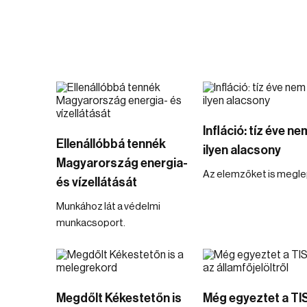
Infláció: tíz éve ne
Ellenállóbbá tennék
ilyen alacsony
Magyarország energia-
Az elemzőket is megle
és vízellátását
Munkához lát a védelmi
munkacsoport.
Megdőlt Kékestetőn is
Még egyeztet a T