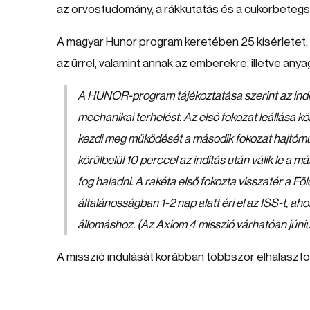
az orvostudomány, a rákkutatás és a cukorbetegs
A magyar Hunor program keretében 25 kísérletet, i
az űrrel, valamint annak az emberekre, illetve any
A HUNOR-program tájékoztatása szerint az indítá
mechanikai terhelést. Az első fokozat leállása k
kezdi meg működését a második fokozat hajtóműv
körülbelül 10 perccel az indítás után válik le a 
fog haladni. A rakéta első fokozta visszatér a Föl
általánosságban 1-2 nap alatt éri el az ISS-t, a
állomáshoz. (Az Axiom 4 misszió várhatóan júni
A misszió indulását korábban többször elhalasztott