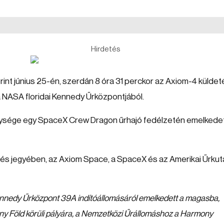
Hirdetés
int június 25-én, szerdán 8 óra 31 perckor az Axiom-4 küldet
 a NASA floridai Kennedy Űrközpontjából.
nysége egy SpaceX Crew Dragon űrhajó fedélzetén emelkedet
rés jegyében, az Axiom Space, a SpaceX és az Amerikai Űrkut
nnedy Űrközpont 39A indítóállomásáról emelkedett a magasba,
ony Föld körüli pályára, a Nemzetközi Űrállomáshoz a Harmony