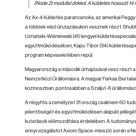
(Node 2) modullal dokkol. A küldetés hosszát 14 
Az Ax-4 küldetés parancsnoka, az amerikai Peggy 
a többiek első űrutazásukon vesznek részt. Shubhan
Uznański-Wiśniewski (41) lengyel küldetésspeciali
együttműködésében, Kapu Tibor (34) küldetésspe
program képviseletében repül.
Magyarország a második űrhajósával vesz részt a 
Nemzetközi Űrállomásra. A magyar Farkas Bertalan
kozmoszban, pontosabban a Szaljut-6 űrállomáso
A négyfős személyzet 31 ország csaknem 60 tudomá
jelentőségét és együttműködésen alapuló jellegét 
kutatások előmozdítása érdekében. A tudományos 
ennyi vizsgálatot Axiom Space-misszió során a N