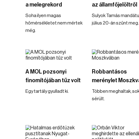
a melegrekord
az államfőjelöltről
Soha ilyen magas
Sulyok Tamás mandát
hőmérsékletet nem mértek
július 20-án szűnt meg.
még.
A MOL pozsonyi
Robbantásos
finomítójában tűz volt
merénylet Moszkv
Egy tartály gyulladt ki.
Többen meghaltak; sok
sérült.