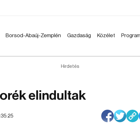
Borsod-Abaúj-Zemplén
Gazdaság
Közélet
Progra
Hirdetés
orék elindultak
8:35:25