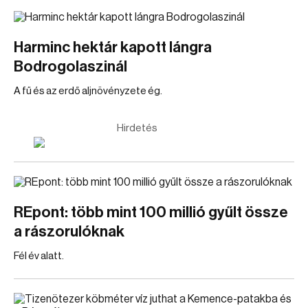
Harminc hektár kapott lángra
Bodrogolaszinál
A fű és az erdő aljnövényzete ég.
Hirdetés
REpont: több mint 100 millió gyűlt össze
a rászorulóknak
Fél év alatt.