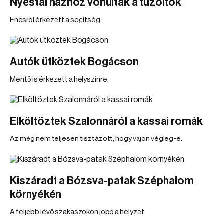
Nyéstai házhoz vonultak a tűzoltók
Encsről érkezett a segítség.
Autók ütköztek Bogácson
Mentő is érkezett a helyszínre.
Elköltöztek Szalonnáról a kassai romák
Az még nem teljesen tisztázott, hogy vajon végleg-e.
Kiszáradt a Bózsva-patak Széphalom
környékén
A feljebb lévő szakaszokon jobb a helyzet.