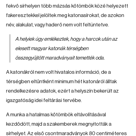
fekvő sírhelyen több mázsás kőtömbök közé helyezett
fakeresztekkel jelöltek meg katonasírokat, de azokon
név, alakulat, vagy haderő nem volt feltüntetve.
A helyiek úgy emlékeztek, hogy a harcok után az
elesett magyar katonák térségben
összegyűjtött maradványait temették oda.
A katonákról nem volt hivatalos információ, de a
térségben eltűntként minimum hét katonáról álltak
rendelkezésre adatok, ezért a helyszín bekerült az
igazgatóság idei feltárási tervébe.
A munka a hatalmas kőtömbök eltávolításával
kezdődött, majd a szakemberek megnyitották a
sírhelyet. Az első csontmaradványok 80 centiméteres