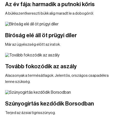
Az év fája: harmadik a putnoki kőris
A bükkszentkereszti bükk alig maradt le a dobogóról.
Bíróság elé áll öt prügyi díler
Már az ügyészség előtt az iratok.
Tovább fokozódik az aszály
Alacsonyak a termésátlagok. Jelentős, országos csapadékra
lenne szükség.
Szúnyogirtás kezdődik Borsodban
Terjed az ázsiai tigrisszúnyog.