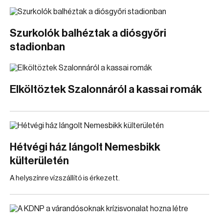
Szurkolók balhéztak a diósgyőri
stadionban
Elköltöztek Szalonnáról a kassai romák
Hétvégi ház lángolt Nemesbikk
külterületén
A helyszínre vízszállító is érkezett.