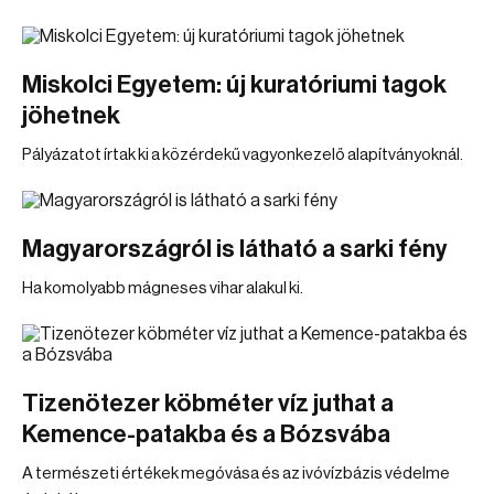
Miskolci Egyetem: új kuratóriumi tagok
jöhetnek
Pályázatot írtak ki a közérdekű vagyonkezelő alapítványoknál.
Magyarországról is látható a sarki fény
Ha komolyabb mágneses vihar alakul ki.
Tizenötezer köbméter víz juthat a
Kemence-patakba és a Bózsvába
A természeti értékek megóvása és az ivóvízbázis védelme