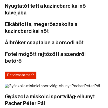
Nyugtatót tett a kazincbarcikai nő
kávéjába
Elkábította, megerőszakolta a
kazincbarcikai nőt
Álbróker csapta be a borsodi nőt
Fotel mögött rejtőzött a szendrői
betörő
Ezt olvasta már?
Gyászol a miskolci sportvilág: elhunyt
Pacher Péter Pál