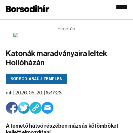
Hirdetés
Katonák maradványaira leltek
Hollóházán
BORSOD-ABAÚJ-ZEMPLÉN
mti |
2026. 05. 20. | 15:17:28
A temető hátsó részében mázsás kőtömböket
kellett elmozdítani.