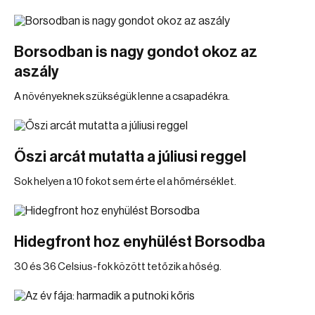
Borsodban is nagy gondot okoz az
aszály
A növényeknek szükségük lenne a csapadékra.
Őszi arcát mutatta a júliusi reggel
Sok helyen a 10 fokot sem érte el a hőmérséklet.
Hidegfront hoz enyhülést Borsodba
30 és 36 Celsius-fok között tetőzik a hőség.