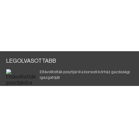
LEGOLVASOTTABB
Eltávolították posztjáról a borsodi kórház gazdasági
igazgatóját
Szélerőmű-fejlesztést tervez a TISZA-kormány
Kigyulladt egy épület Tokajban