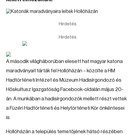
Hirdetés
Hirdetés
A második világháborúban elesett hat magyar katona
maradványait tárták fel Hollóházán – közölte a HM
Hadtörténeti Intézet és Múzeum Hadisírgondozó és
Hőskultusz Igazgatóság Facebook-oldalán május 20-
án. A munkában a hadisírgondozók mellett részt vettek
a Füzéri Hadtörténeti és Helytörténeti Kör önkéntesei
is.
Hollóházán a település temetőjének hátsó részében