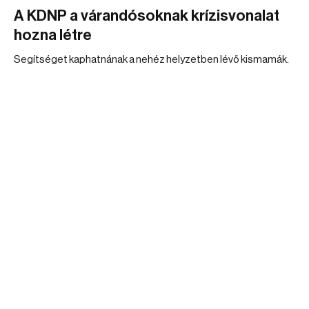
A KDNP a várandósoknak krízisvonalat
hozna létre
Segítséget kaphatnának a nehéz helyzetben lévő kismamák.