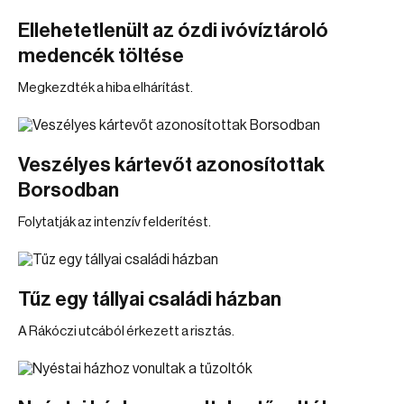
Ellehetetlenült az ózdi ivóvíztároló
medencék töltése
Megkezdték a hiba elhárítást.
Veszélyes kártevőt azonosítottak
Borsodban
Folytatják az intenzív felderítést.
Tűz egy tállyai családi házban
A Rákóczi utcából érkezett a risztás.