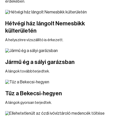
érdekében.
Hétvégi ház lángolt Nemesbikk
külterületén
A helyszínre vízszállító is érkezett.
Jármű ég a sályi garázsban
A lángok továbbterjedtek.
Tűz a Bekecsi-hegyen
A lángok gyorsan terjedtek.