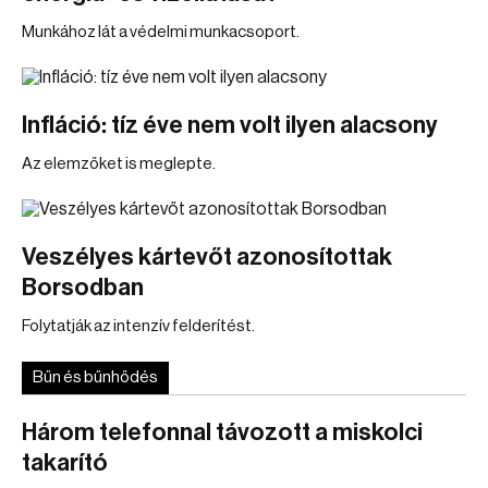
Munkához lát a védelmi munkacsoport.
Infláció: tíz éve nem volt ilyen alacsony
Az elemzőket is meglepte.
Veszélyes kártevőt azonosítottak
Borsodban
Folytatják az intenzív felderítést.
Bűn és bűnhődés
Három telefonnal távozott a miskolci
takarító