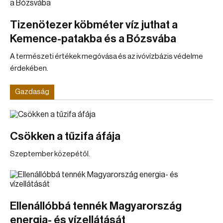
Tizenötezer köbméter víz juthat a
Kemence-patakba és a Bózsvába
A természeti értékek megóvása és az ivóvízbázis védelme
érdekében.
Gazdaság
Csökken a tűzifa áfája
Szeptember közepétől.
Ellenállóbbá tennék Magyarország
energia- és vízellátását