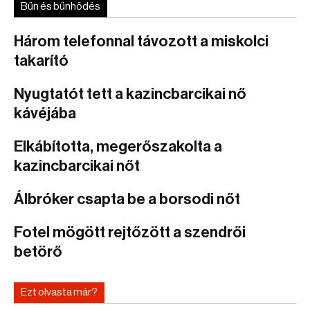
Bűn és bűnhődés
Három telefonnal távozott a miskolci
takarító
Nyugtatót tett a kazincbarcikai nő
kávéjába
Elkábította, megerőszakolta a
kazincbarcikai nőt
Álbróker csapta be a borsodi nőt
Fotel mögött rejtőzött a szendrői
betörő
Ezt olvasta már?