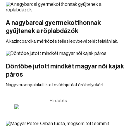
A nagybarcai gyermekotthonnak
gyűjtenek a röplabdázók
A kazincbarcikai mérkőzés teljes jegybevételét felajánlják.
Döntőbe jutott mindkét magyar női kajak
páros
Nagy verseny alakult ki a továbbjutást érő helyekért.
Hirdetés