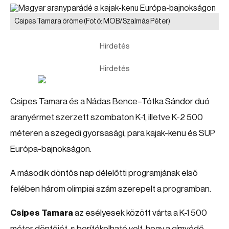
Csipes Tamara öröme
(Fotó: MOB/Szalmás Péter)
Hirdetés
Hirdetés
Csipes Tamara és a Nádas Bence–Tótka Sándor duó
aranyérmet szerzett szombaton K-1, illetve K-2 500
méteren a szegedi gyorsasági, para kajak-kenu és SUP
Európa-bajnokságon.
A második döntős nap délelőtti programjának első
felében három olimpiai szám szerepelt a programban.
Csipes Tamara
az esélyesek között várta a K-1 500
méter döntőjét, s borítékolható volt, hogy a címvédő