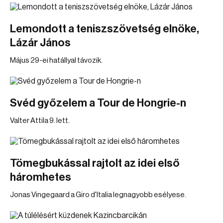
Lemondott a teniszszövetség elnöke,
Lázár János
Május 29-ei hatállyal távozik.
Svéd győzelem a Tour de Hongrie-n
Valter Attila 9. lett.
Tömegbukással rajtolt az idei első
háromhetes
Jonas Vingegaard a Giro d'Italia legnagyobb esélyese.