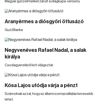
Magyar győzelmekkel zárult a világkupa-verseny.
Aranyérmes a diósgyőri öttusázó
Guzi Blanka
Negyvenéves Rafael Nadal, a salak
királya
Csodagyerekből lett világsztár.
Kósa Lajos utódja várja a pénzt
Számolnak azzal, hogy az állami szerepvállalás kevesebb
lehet.