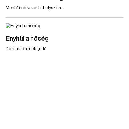
Mentő is érkezett a helyszínre.
Enyhül a hőség
De marad a meleg idő.