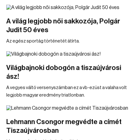
A világ legjobb női sakkozója, Polgár
Judit 50 éves
Az egész sportág történetét átírta.
Világbajnoki dobogón a tiszaújvárosi
ász!
A vegyes váltó versenyszámban ez a vb-ezüst a valaha volt
legjobb magyar eredmény triatlonban.
Lehmann Csongor megvédte a címét
Tiszaújvárosban