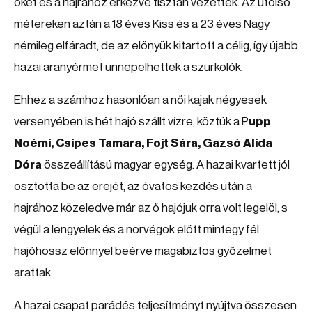
őket és a hajrához érkezve tisztán vezettek. Az utolsó
métereken aztán a 18 éves Kiss és a 23 éves Nagy
némileg elfáradt, de az előnyük kitartott a célig, így újabb
hazai aranyérmet ünnepelhettek a szurkolók.
Ehhez a számhoz hasonlóan a női kajak négyesek
versenyében is hét hajó szállt vízre, köztük a P
upp
Noémi, Csipes Tamara, Fojt Sára, Gazsó Alida
Dóra
összeállítású magyar egység. A hazai kvartett jól
osztotta be az erejét, az óvatos kezdés után a
hajrához közeledve már az ő hajójuk orra volt legelöl, s
végül a lengyelek és a norvégok előtt mintegy fél
hajóhossz előnnyel beérve magabiztos győzelmet
arattak.
A hazai csapat parádés teljesítményt nyújtva összesen