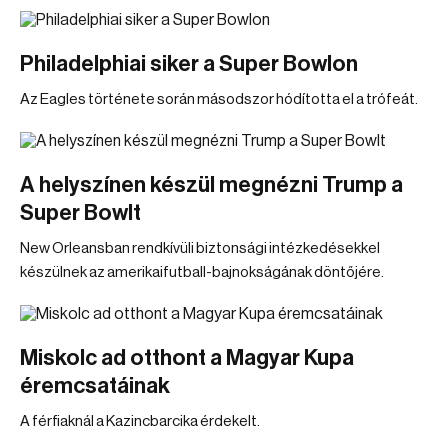
Philadelphiai siker a Super Bowlon
Az Eagles története során másodszor hódította el a trófeát.
A helyszínen készül megnézni Trump a
Super Bowlt
New Orleansban rendkívüli biztonsági intézkedésekkel
készülnek az amerikaifutball-bajnokságának döntőjére.
Miskolc ad otthont a Magyar Kupa
éremcsatáinak
A férfiaknál a Kazincbarcika érdekelt.