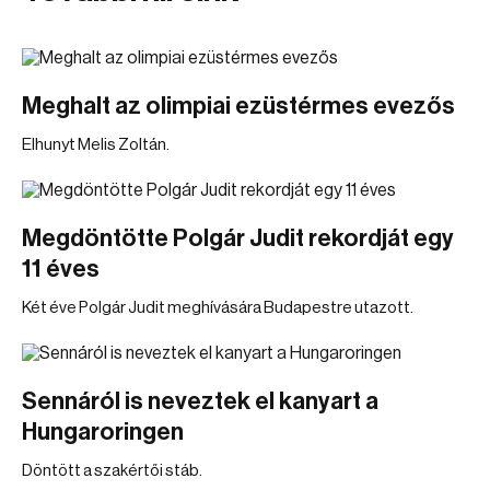
Meghalt az olimpiai ezüstérmes evezős
Elhunyt Melis Zoltán.
Megdöntötte Polgár Judit rekordját egy
11 éves
Két éve Polgár Judit meghívására Budapestre utazott.
Sennáról is neveztek el kanyart a
Hungaroringen
Döntött a szakértői stáb.