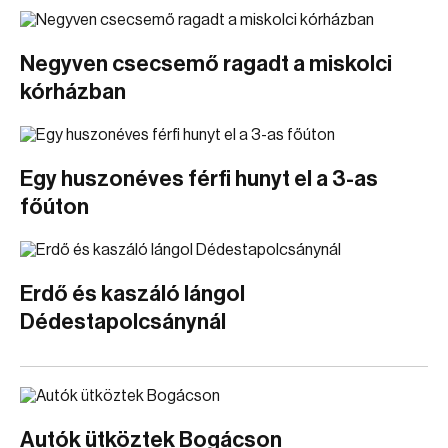
Negyven csecsemő ragadt a miskolci
kórházban
Egy huszonéves férfi hunyt el a 3-as
főúton
Erdő és kaszáló lángol
Dédestapolcsánynál
Autók ütköztek Bogácson