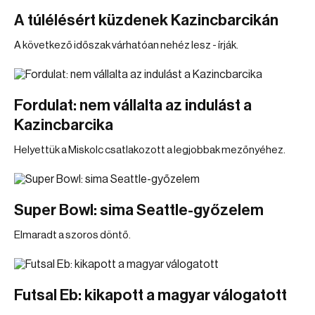
A túlélésért küzdenek Kazincbarcikán
A következő időszak várhatóan nehéz lesz - írják.
Fordulat: nem vállalta az indulást a
Kazincbarcika
Helyettük a Miskolc csatlakozott a legjobbak mezőnyéhez.
Super Bowl: sima Seattle-győzelem
Elmaradt a szoros döntő.
Futsal Eb: kikapott a magyar válogatott