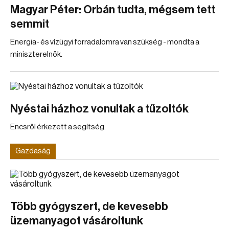
Magyar Péter: Orbán tudta, mégsem tett
semmit
Energia- és vízügyi forradalomra van szükség - mondta a
miniszterelnök.
Nyéstai házhoz vonultak a tűzoltók
Encsről érkezett a segítség.
Gazdaság
Több gyógyszert, de kevesebb
üzemanyagot vásároltunk