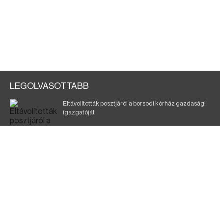
LEGOLVASOTTABB
Eltávolították posztjáról a borsodi kórház gazdasági
igazgatóját
Holttest Miskolcon: nem tudják, ki lehet
Szélerőmű-fejlesztést tervez a TISZA-kormány