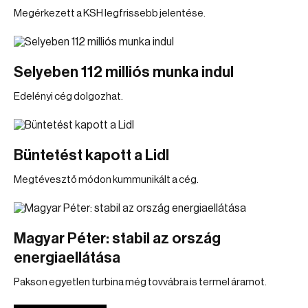
Megérkezett a KSH legfrissebb jelentése.
Selyeben 112 milliós munka indul
Edelényi cég dolgozhat.
Büntetést kapott a Lidl
Megtévesztő módon kummunikált a cég.
Magyar Péter: stabil az ország
energiaellátása
Pakson egyetlen turbina még tovvábra is termel áramot.