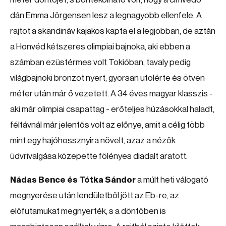
dán Emma Jörgensen lesz a legnagyobb ellenfele. A
rajtot a skandináv kajakos kapta el a legjobban, de aztán
a Honvéd kétszeres olimpiai bajnoka, aki ebben a
számban ezüstérmes volt Tokióban, tavaly pedig
világbajnoki bronzot nyert, gyorsan utolérte és ötven
méter után már ő vezetett. A 34 éves magyar klasszis -
aki már olimpiai csapattag - erőteljes húzásokkal haladt,
féltávnál már jelentős volt az előnye, amit a célig több
mint egy hajóhossznyira növelt, azaz a nézők
üdvrivalgása közepette fölényes diadalt aratott.
Nádas Bence és Tótka Sándor
a múlt heti válogató
megnyerése után lendületből jött az Eb-re, az
előfutamukat megnyerték, s a döntőben is