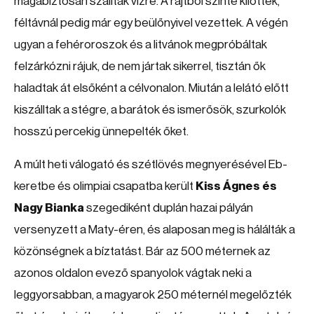
magabiztosan szálltak vízre. A rajtból szinte kilőttek,
féltávnál pedig már egy beülőnyivel vezettek. A végén
ugyan a fehéroroszok és a litvánok megpróbáltak
felzárkózni rájuk, de nem jártak sikerrel, tisztán ők
haladtak át elsőként a célvonalon. Miután a lelátó előtt
kiszálltak a stégre, a barátok és ismerősök, szurkolók
hosszú percekig ünnepelték őket.
A múlt heti válogató és szétlövés megnyerésével Eb-
keretbe és olimpiai csapatba került
Kiss Ágnes és
Nagy Bianka
szegediként duplán hazai pályán
versenyzett a Maty-éren, és alaposan meg is hálálták a
közönségnek a bíztatást. Bár az 500 méternek az
azonos oldalon evező spanyolok vágtak neki a
leggyorsabban, a magyarok 250 méternél megelőzték