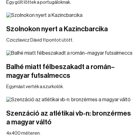
Egy gólt lőttek a portugáloknak.
Szolnokon nyert a Kazincbarcika
Cziczlavicz Dávid 11 pontot ütött.
Balhé miatt félbeszakadt a román–
magyar futsalmeccs
Egymást verték a szurkolók.
Szenzáció az atlétikai vb-n: bronzérmes
a magyar váltó
4x400 méteren.