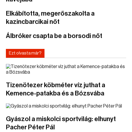
Elkábította, megerőszakolta a
kazincbarcikai nőt
Álbróker csapta be a borsodi nőt
Ezt olvasta már?
Tizenötezer köbméter víz juthat a
Kemence-patakba és a Bózsvába
Gyászol a miskolci sportvilág: elhunyt
Pacher Péter Pál