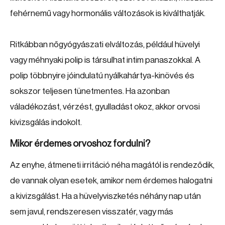
fehérnemű vagy hormonális változások is kiválthatják.
Ritkábban nőgyógyászati elváltozás, például hüvelyi
vagy méhnyaki polip is társulhat intim panaszokkal. A
polip többnyire jóindulatú nyálkahártya-kinövés és
sokszor teljesen tünetmentes. Ha azonban
váladékozást, vérzést, gyulladást okoz, akkor orvosi
kivizsgálás indokolt.
Mikor érdemes orvoshoz fordulni?
Az enyhe, átmeneti irritáció néha magától is rendeződik,
de vannak olyan esetek, amikor nem érdemes halogatni
a kivizsgálást. Ha a hüvelyviszketés néhány nap után
sem javul, rendszeresen visszatér, vagy más