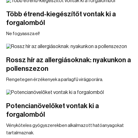
Több étrend-kiegészítőt vontak ki a
forgalomból
Ne fogyassza el!
Rossz hír az allergiásoknak: nyakunkon a
pollenszezon
Rengetegen érzékenyek a parlagfű virágporára.
Potencianövelőket vontak ki a
forgalomból
Vényköteles gyógyszerekben alkalmazott hatóanyagokat
tartalmaznak.