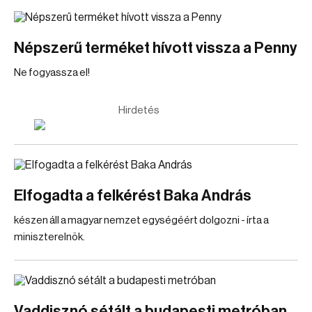
Népszerű terméket hívott vissza a Penny
Ne fogyassza el!
Hirdetés
Elfogadta a felkérést Baka András
készen áll a magyar nemzet egységéért dolgozni - írta a
miniszterelnök.
Vaddisznó sétált a budapesti metróban