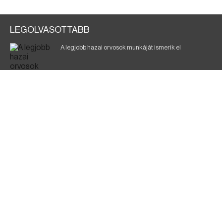
LEGOLVASOTTABB
A legjobb hazai orvosok munkáját ismerik el
Eltávolították posztjáról a borsodi kórház gazdasági
igazgatóját
Holttest Miskolcon: nem tudják, ki lehet
Éjszakai fürdőzés várja a vendégeket Borsodban is
Jó ütemben halad a Mezőzombor–Nyíregyháza