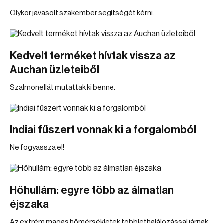
Olykor javasolt szakember segítségét kérni.
Kedvelt terméket hívtak vissza az
Auchan üzleteiből
Szalmonellát mutattak ki benne.
Indiai fűszert vonnak ki a forgalomból
Ne fogyassza el!
Hőhullám: egyre több az álmatlan
éjszaka
Az extrém magas hőmérsékletek többlethalálozással járnak