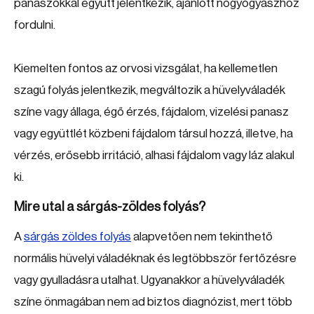
panaszokkal együtt jelentkezik, ajánlott nőgyógyászhoz
fordulni.
Kiemelten fontos az orvosi vizsgálat, ha kellemetlen
szagú folyás jelentkezik, megváltozik a hüvelyváladék
színe vagy állaga, égő érzés, fájdalom, vizelési panasz
vagy együttlét közbeni fájdalom társul hozzá, illetve, ha
vérzés, erősebb irritáció, alhasi fájdalom vagy láz alakul
ki.
Mire utal a sárgás-zöldes folyás?
A
sárgás zöldes folyás
alapvetően nem tekinthető
normális hüvelyi váladéknak és legtöbbször fertőzésre
vagy gyulladásra utalhat. Ugyanakkor a hüvelyváladék
színe önmagában nem ad biztos diagnózist, mert több