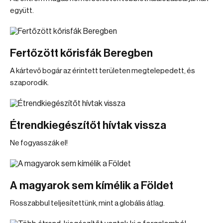
együtt.
Fertőzött kőrisfák Beregben
A kártevő bogár az érintett területen megtelepedett, és
szaporodik.
Étrendkiegészítőt hívtak vissza
Ne fogyasszák el!
A magyarok sem kímélik a Földet
Rosszabbul teljesítettünk, mint a globális átlag.