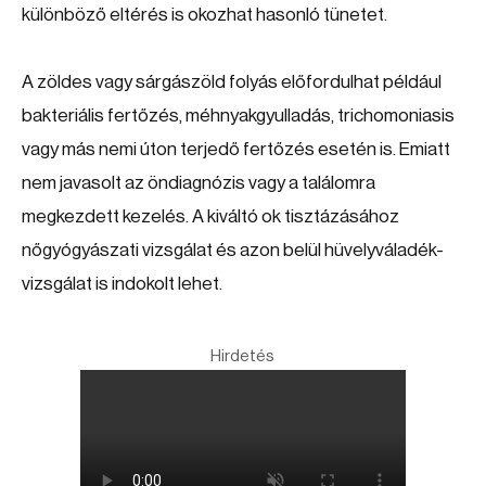
különböző eltérés is okozhat hasonló tünetet.
A zöldes vagy sárgászöld folyás előfordulhat például
bakteriális fertőzés, méhnyakgyulladás, trichomoniasis
vagy más nemi úton terjedő fertőzés esetén is. Emiatt
nem javasolt az öndiagnózis vagy a találomra
megkezdett kezelés. A kiváltó ok tisztázásához
nőgyógyászati vizsgálat és azon belül hüvelyváladék-
vizsgálat is indokolt lehet.
Hirdetés