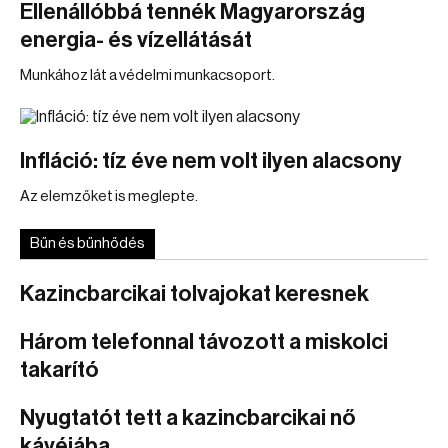
Ellenállóbbá tennék Magyarország
energia- és vízellátását
Munkához lát a védelmi munkacsoport.
Infláció: tíz éve nem volt ilyen alacsony
Az elemzőket is meglepte.
Bűn és bűnhődés
Kazincbarcikai tolvajokat keresnek
Három telefonnal távozott a miskolci
takarító
Nyugtatót tett a kazincbarcikai nő
kávéjába