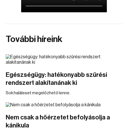
További híreink
Egészségügy: hatékonyabb szűrési
rendszert alakítanának ki
Sok haláleset megelőzhető lenne.
Nem csak a hőérzetet befolyásolja a
kánikula