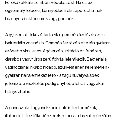
kórokozókkal szembeni védekezést. Ha ez az
egyensúly felborul, könnyebben elszaporodhatnak
bizonyos baktériumok vagy gombák.
A gyakori okok közé tartozik a gombás fertőzés és a
bakteriális vaginózis. Gombás fertőzés esetén gyakran
erősebb viszketés, égő érzés, irritáció és fehéres,
darabos vagy túrószerű folyás jelentkezik. Bakteriális
vaginózisnál inkább hígabb, szürkésfehér, kellemetlen -
gyakran halra emlékeztető - szagú hüvelyváladék
jellemző, a viszketés pedig enyhébb lehet, vagy akár
hiányozhat is.
A panaszokat ugyanakkor irritáló intim termékek,
illatosított tisztálkodószerek, szoros ruházat, műszálas