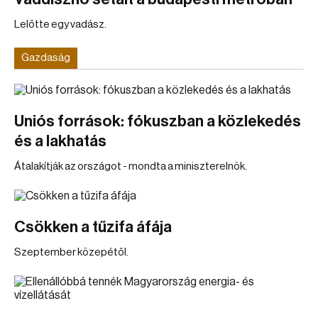
Lelőtte egy vadász.
Gazdaság
Uniós források: fókuszban a közlekedés
és a lakhatás
Átalakítják az országot - mondta a miniszterelnök.
Csökken a tűzifa áfája
Szeptember közepétől.