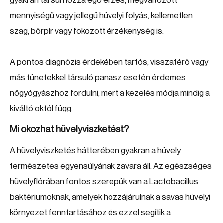
gyakran társul hozzá égő érzés, megváltozott
mennyiségű vagy jellegű hüvelyi folyás, kellemetlen
szag, bőrpír vagy fokozott érzékenység is.
A pontos diagnózis érdekében tartós, visszatérő vagy
más tünetekkel társuló panasz esetén érdemes
nőgyógyászhoz fordulni, mert a kezelés módja mindig a
kiváltó októl függ.
Mi okozhat hüvelyviszketést?
A hüvelyviszketés hátterében gyakran a hüvely
természetes egyensúlyának zavara áll. Az egészséges
hüvelyflórában fontos szerepük van a Lactobacillus
baktériumoknak, amelyek hozzájárulnak a savas hüvelyi
környezet fenntartásához és ezzel segítik a