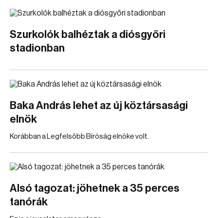
Szurkolók balhéztak a diósgyőri
stadionban
Baka András lehet az új köztársasági
elnök
Korábban a Legfelsőbb Bíróság elnöke volt.
Alsó tagozat: jöhetnek a 35 perces
tanórák