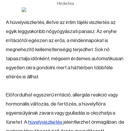
Hirdetés
A hüvelyviszketés, illetve az intim tájéki viszketés az
egyik leggyakoribb nőgyógyászati panasz. Az enyhe
irritációtól egészen az erős, a mindennapokat is
megnehezítő kellemetlenségig terjedhet. Sok nő
tapasztalja időnként, mégsem érdemes automatikusan
egyetlen okra gondolni, mert a háttérben többféle
eltérés is állhat.
Előfordulhat egyszerű irritáció, allergiás reakció vagy
hormonális változás, de fertőzés, a hüvelyflóra
egyensúlyának zavara vagy gyulladás is okozhatja a
tünetet. A
hüvelyviszketés
jelentkezhet önmagában, de