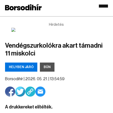
Hirdetés
Vendégszurkolókra akart támadni
11 miskolci
HELYBEN JÁRÓ
BŰN
Borsodihír |
2026. 05. 21. | 13:54:59
A drukkereket elítélték.