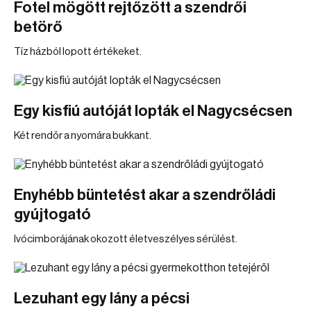
Fotel mögött rejtőzött a szendrői
betörő
Tíz házból lopott értékeket.
Egy kisfiú autóját lopták el Nagycsécsen
Két rendőr a nyomára bukkant.
Enyhébb büntetést akar a szendrőládi
gyújtogató
Ivócimborájának okozott életveszélyes sérülést.
Lezuhant egy lány a pécsi