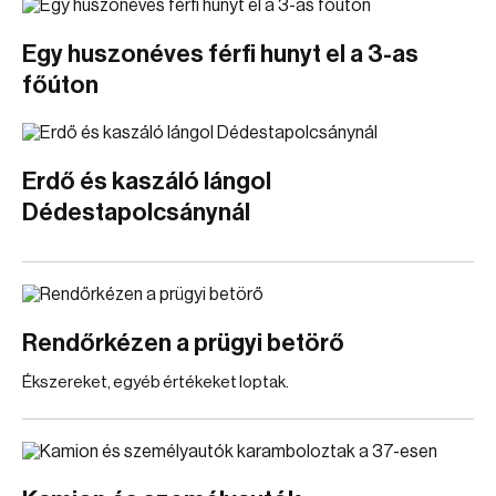
Egy huszonéves férfi hunyt el a 3-as
főúton
Erdő és kaszáló lángol
Dédestapolcsánynál
Rendőrkézen a prügyi betörő
Ékszereket, egyéb értékeket loptak.