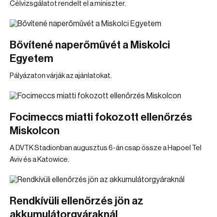
Célvizsgálatot rendelt el a miniszter.
Bővítené naperőművét a Miskolci
Egyetem
Pályázaton várják az ajánlatokat.
Focimeccs miatti fokozott ellenőrzés
Miskolcon
A DVTK Stadionban augusztus 6-án csap össze a Hapoel Tel
Aviv és a Katowice.
Rendkívüli ellenőrzés jön az
akkumulátorgyáraknál