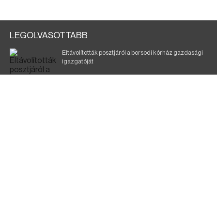
LEGOLVASOTTABB
Eltávolították posztjáról a borsodi kórház gazdasági
igazgatóját
Holttest Miskolcon: nem tudják, ki lehet
Szélerőmű-fejlesztést tervez a TISZA-kormány
Kigyulladt egy épület Tokajban