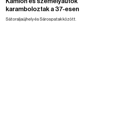
Kamion és személyautók
karamboloztak a 37-esen
Sátoraljaújhely és Sárospatak között.