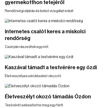
gyermekotthon tetejéről
Rendőrségi eljárás és belső vizsgálat indult.
Internetes csalót keres a miskolci
rendőrség
Csúnyán rászedtek egy nőt.
Kaszával támadt a testvérére egy ózdi
Életveszélyes sérüléseket okozott.
Életveszélyt okozó támadás Ózdon
Testvérét sebesítette meg egy férfi.