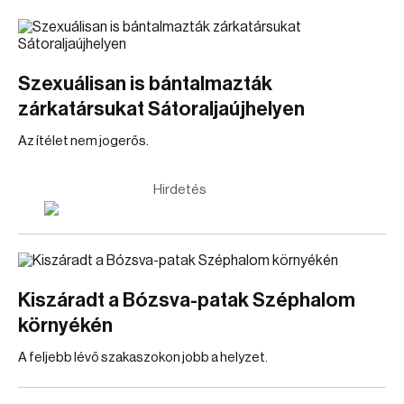
Szexuálisan is bántalmazták
zárkatársukat Sátoraljaújhelyen
Az ítélet nem jogerős.
Hirdetés
Kiszáradt a Bózsva-patak Széphalom
környékén
A feljebb lévő szakaszokon jobb a helyzet.