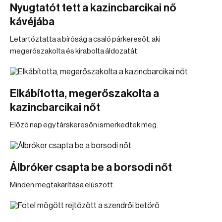
Nyugtatót tett a kazincbarcikai nő
kávéjába
Letartóztatta a bíróság a csaló párkeresőt, aki
megerőszakolta és kirabolta áldozatát.
Elkábította, megerőszakolta a
kazincbarcikai nőt
Előző nap egy társkeresőn ismerkedtek meg.
Álbróker csapta be a borsodi nőt
Minden megtakarítása elúszott.