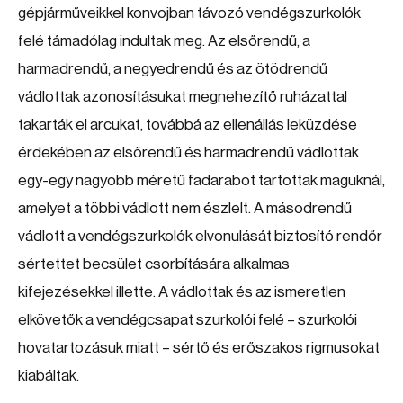
gépjárműveikkel konvojban távozó vendégszurkolók
felé támadólag indultak meg. Az elsőrendű, a
harmadrendű, a negyedrendű és az ötödrendű
vádlottak azonosításukat megnehezítő ruházattal
takarták el arcukat, továbbá az ellenállás leküzdése
érdekében az elsőrendű és harmadrendű vádlottak
egy-egy nagyobb méretű fadarabot tartottak maguknál,
amelyet a többi vádlott nem észlelt. A másodrendű
vádlott a vendégszurkolók elvonulását biztosító rendőr
sértettet becsület csorbítására alkalmas
kifejezésekkel illette. A vádlottak és az ismeretlen
elkövetők a vendégcsapat szurkolói felé – szurkolói
hovatartozásuk miatt – sértő és erőszakos rigmusokat
kiabáltak.