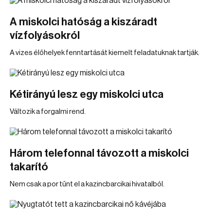
A miskolci hatóság a kiszáradt
vízfolyásokról
A vizes élőhelyek fenntartását kiemelt feladatuknak tartják.
Kétirányú lesz egy miskolci utca
Változik a forgalmi rend.
Három telefonnal távozott a miskolci
takarító
Nem csak a por tűnt el a kazincbarcikai hivatalból.