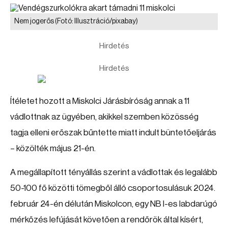
Nem jogerős
(Fotó: Illusztráció/pixabay)
Hirdetés
Hirdetés
Ítéletet hozott a Miskolci Járásbíróság annak a 11
vádlottnak az ügyében, akikkel szemben közösség
tagja elleni erőszak bűntette miatt indult büntetőeljárás
– közölték május 21-én.
A megállapított tényállás szerint a vádlottak és legalább
50-100 fő közötti tömegből álló csoportosulásuk 2024.
február 24-én délután Miskolcon, egy NB I-es labdarúgó
mérkőzés lefújását követően a rendőrök által kísért,