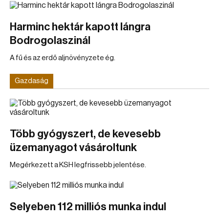
Harminc hektár kapott lángra
Bodrogolaszinál
A fű és az erdő aljnövényzete ég.
Gazdaság
Több gyógyszert, de kevesebb
üzemanyagot vásároltunk
Megérkezett a KSH legfrissebb jelentése.
Selyeben 112 milliós munka indul