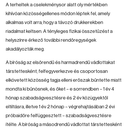
A terheltek a cselekménysor alatt oly mértékben
kihívóan közösségellenes módon léptek fel, amely
alkalmas volt arra, hogy a távozó drukkerekben
riadalmat keltsen. A tényleges fizikai összetűzést a
helyszínre érkező további rendőregységek
akadályozták meg.
A bíróság az elsőrendű és harmadrendű vádlottakat
társtettesként, felfegyverkezve és csoportosan
elkövetett közösség tagja elleni erőszak bűntette miatt
mondta ki bűnösnek, és őket – e sorrendben – 1 év 4
hónap szabadságvesztésre és 2 év közügyektől
eltiltásra, illetve 1 év 2 hónap – végrehajtásában 2 évi
próbaidőre felfüggesztett – szabadságvesztésre
ítélte. A bíróság a másodrendű vádlottat társtettesként