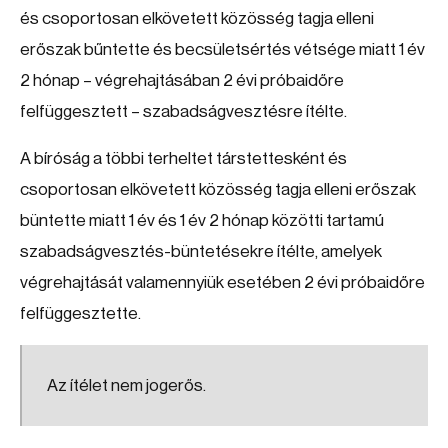
és csoportosan elkövetett közösség tagja elleni
erőszak bűntette és becsületsértés vétsége miatt 1 év
2 hónap – végrehajtásában 2 évi próbaidőre
felfüggesztett – szabadságvesztésre ítélte.
A bíróság a többi terheltet társtettesként és
csoportosan elkövetett közösség tagja elleni erőszak
büntette miatt 1 év és 1 év 2 hónap közötti tartamú
szabadságvesztés-büntetésekre ítélte, amelyek
végrehajtását valamennyiük esetében 2 évi próbaidőre
felfüggesztette.
Az ítélet nem jogerős.