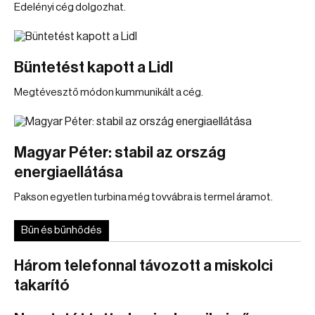
Edelényi cég dolgozhat.
Büntetést kapott a Lidl
Megtévesztő módon kummunikált a cég.
Magyar Péter: stabil az ország
energiaellátása
Pakson egyetlen turbina még tovvábra is termel áramot.
Bűn és bűnhődés
Három telefonnal távozott a miskolci
takarító