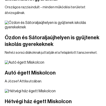
Országos razzia indult – minden működési területet
átvizsgálnak.
Ózdon és Sátoraljaújhelyen is gyűjtenek
iskolás gyerekeknek
Nehéz sorsú diákoknak juttatják el a felajánlott tanszereket.
Autó égett Miskolcon
A József Attila utcában.
Hétvégi ház égett Miskolcon