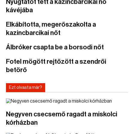
Nyugtatót tett a kazincbarcikai nő
kávéjába
Elkábította, megerőszakolta a
kazincbarcikai nőt
Álbróker csapta be a borsodi nőt
Fotel mögött rejtőzött a szendrői
betörő
Ezt olvasta már?
Negyven csecsemő ragadt a miskolci
kórházban