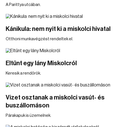
A Parittya utcában.
Kánikula: nem nyit ki a miskolci hivatal
Otthoni munkavégzést rendeltek el.
Eltűnt egy lány Miskolcról
Keresik a rendőrök.
Vizet osztanak a miskolci vasút- és
buszállomáson
Párakapuk is üzemelnek.