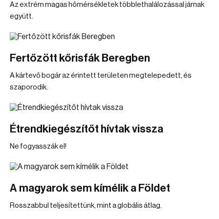
Az extrém magas hőmérsékletek többlethalálozással járnak
együtt.
Fertőzött kőrisfák Beregben
A kártevő bogár az érintett területen megtelepedett, és
szaporodik.
Étrendkiegészítőt hívtak vissza
Ne fogyasszák el!
A magyarok sem kímélik a Földet
Rosszabbul teljesítettünk, mint a globális átlag.