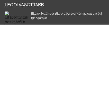
LEGOLVASOTTABB
Eltávolították posztjáról a borsodi kórház gazdasági
igazgatóját
Holttest Miskolcon: nem tudják, ki lehet
Éjszakai fürdőzés várja a vendégeket Borsodban is
Szélerőmű-fejlesztést tervez a TISZA-kormány
Jó ütemben halad a Mezőzombor–Nyíregyháza
vasútvonal felújítása