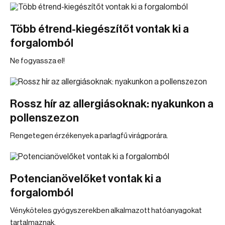
Több étrend-kiegészítőt vontak ki a
forgalomból
Ne fogyassza el!
Rossz hír az allergiásoknak: nyakunkon a
pollenszezon
Rengetegen érzékenyek a parlagfű virágporára.
Potencianövelőket vontak ki a
forgalomból
Vényköteles gyógyszerekben alkalmazott hatóanyagokat
tartalmaznak.