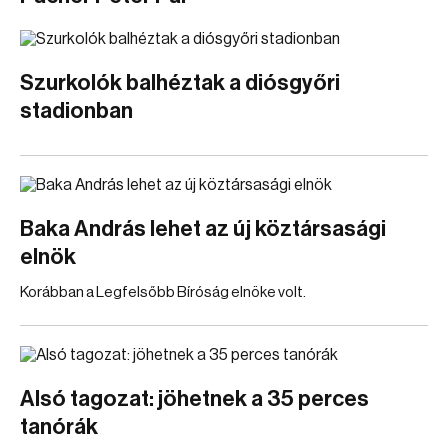
Szurkolók balhéztak a diósgyőri
stadionban
Baka András lehet az új köztársasági
elnök
Korábban a Legfelsőbb Bíróság elnöke volt.
Alsó tagozat: jöhetnek a 35 perces
tanórák