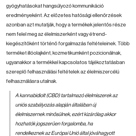
gyógyhatásokat hangsúlyozó kommunikáció
eredményeként. Az előzetes hatósági ellenőrzések
azonban azt mutatják, hogy a termékek jelentős része
nem felel meg az élelmiszerként vagy étrend-
kiegészítőként történő forgalmazás feltételeinek. Több
terméket illóolajként, kozmetikumként pozicionálnak,
ugyanakkor a termékkel kapcsolatos tájékoztatásban
szereplő felhasználási feltételek az élelmiszercélú
felhasználásra utalnak.
A kannabidiolt (CBD) tartalmazó élelmiszerek az
uniós szabályozás alapján általában új
élelmiszernek minősülnek, ezért kizárólag akkor
hozhatók jogszerűen forgalomba, ha
rendelkeznek az Európai Unió által jóváhagyott