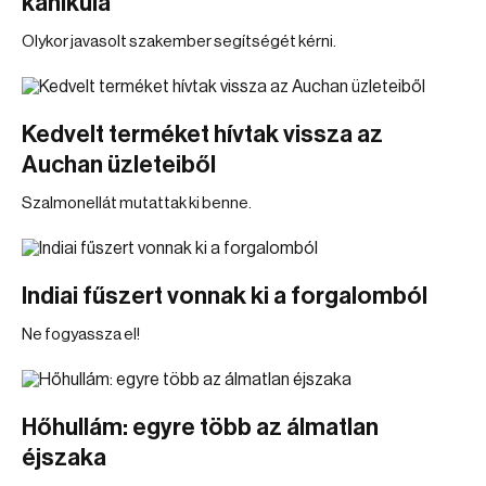
kánikula
Olykor javasolt szakember segítségét kérni.
Kedvelt terméket hívtak vissza az
Auchan üzleteiből
Szalmonellát mutattak ki benne.
Indiai fűszert vonnak ki a forgalomból
Ne fogyassza el!
Hőhullám: egyre több az álmatlan
éjszaka