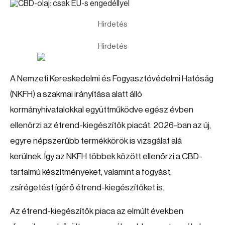
Hirdetés
Hirdetés
A Nemzeti Kereskedelmi és Fogyasztóvédelmi Hatóság
(NKFH) a szakmai irányítása alatt álló
kormányhivatalokkal együttműködve egész évben
ellenőrzi az étrend-kiegészítők piacát. 2026-ban az új,
egyre népszerűbb termékkörök is vizsgálat alá
kerülnek. Így az NKFH többek között ellenőrzi a CBD-
tartalmú készítményeket, valamint a fogyást,
zsírégetést ígérő étrend-kiegészítőket is.
Az étrend-kiegészítők piaca az elmúlt években