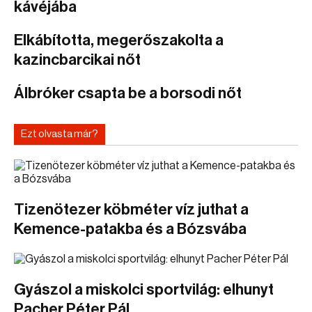
kávéjába
Elkábította, megerőszakolta a
kazincbarcikai nőt
Álbróker csapta be a borsodi nőt
Ezt olvasta már?
Tizenötezer köbméter víz juthat a
Kemence-patakba és a Bózsvába
Gyászol a miskolci sportvilág: elhunyt
Pacher Péter Pál