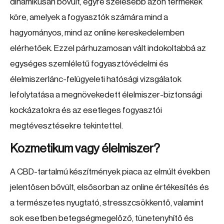
dinamikusan bővült, egyre szélesebb azon termékek
köre, amelyek a fogyasztók számára mind a
hagyományos, mind az online kereskedelemben
elérhetőek. Ezzel párhuzamosan vált indokoltabbá az
egységes szemléletű fogyasztóvédelmi és
élelmiszerlánc-felügyeleti hatósági vizsgálatok
lefolytatása a megnövekedett élelmiszer-biztonsági
kockázatokra és az esetleges fogyasztói
megtévesztésekre tekintettel.
Kozmetikum vagy élelmiszer?
A CBD-tartalmú készítmények piaca az elmúlt években
jelentősen bővült, elsősorban az online értékesítés és
a természetes nyugtató, stresszcsökkentő, valamint
sok esetben betegségmegelőző, tünetenyhítő és