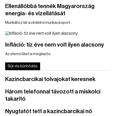
Ellenállóbbá tennék Magyarország
energia- és vízellátását
Munkához lát a védelmi munkacsoport.
Infláció: tíz éve nem volt ilyen alacsony
Az elemzőket is meglepte.
Bűn és bűnhődés
Kazincbarcikai tolvajokat keresnek
Három telefonnal távozott a miskolci
takarító
Nyugtatót tett a kazincbarcikai nő