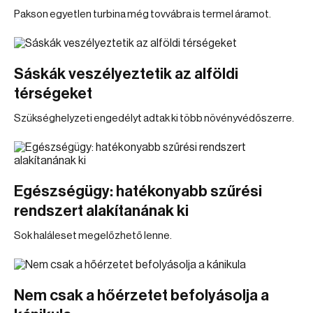
Pakson egyetlen turbina még tovvábra is termel áramot.
Sáskák veszélyeztetik az alföldi
térségeket
Szükséghelyzeti engedélyt adtak ki több növényvédőszerre.
Egészségügy: hatékonyabb szűrési
rendszert alakítanának ki
Sok haláleset megelőzhető lenne.
Nem csak a hőérzetet befolyásolja a