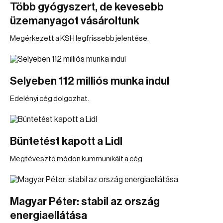
Több gyógyszert, de kevesebb
üzemanyagot vásároltunk
Megérkezett a KSH legfrissebb jelentése.
Selyeben 112 milliós munka indul
Edelényi cég dolgozhat.
Büntetést kapott a Lidl
Megtévesztő módon kummunikált a cég.
Magyar Péter: stabil az ország
energiaellátása