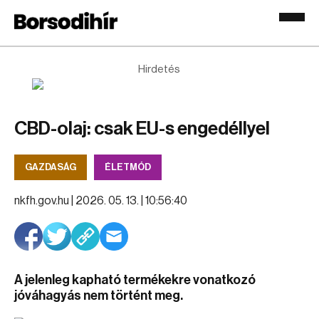
Hirdetés
CBD-olaj: csak EU-s engedéllyel
GAZDASÁG
ÉLETMÓD
nkfh.gov.hu |
2026. 05. 13. | 10:56:40
A jelenleg kapható termékekre vonatkozó
jóváhagyás nem történt meg.