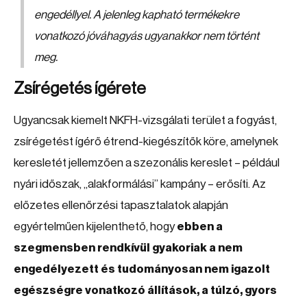
engedéllyel. A jelenleg kapható termékekre
vonatkozó jóváhagyás ugyanakkor nem történt
meg.
Zsírégetés ígérete
Ugyancsak kiemelt NKFH-vizsgálati terület a fogyást,
zsírégetést ígérő étrend-kiegészítők köre, amelynek
keresletét jellemzően a szezonális kereslet – például
nyári időszak, „alakformálási” kampány – erősíti. Az
előzetes ellenőrzési tapasztalatok alapján
egyértelműen kijelenthető, hogy
ebben a
szegmensben rendkívül gyakoriak a nem
engedélyezett és tudományosan nem igazolt
egészségre vonatkozó állítások, a túlzó, gyors