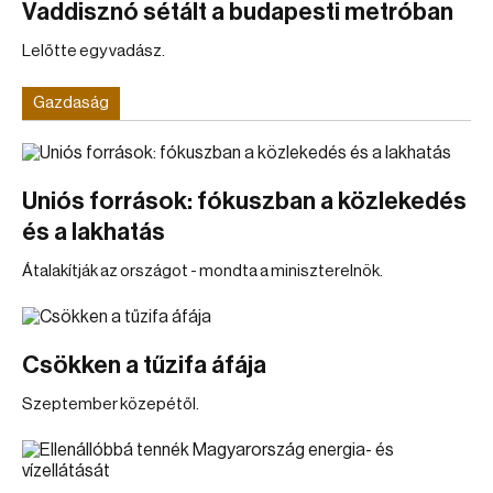
Vaddisznó sétált a budapesti metróban
Lelőtte egy vadász.
Gazdaság
Uniós források: fókuszban a közlekedés
és a lakhatás
Átalakítják az országot - mondta a miniszterelnök.
Csökken a tűzifa áfája
Szeptember közepétől.