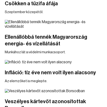
Csökken a tűzifa áfája
Szeptember közepétől.
Ellenállóbbá tennék Magyarország
energia- és vízellátását
Munkához lát a védelmi munkacsoport.
Infláció: tíz éve nem volt ilyen alacsony
Az elemzőket is meglepte.
Veszélyes kártevőt azonosítottak