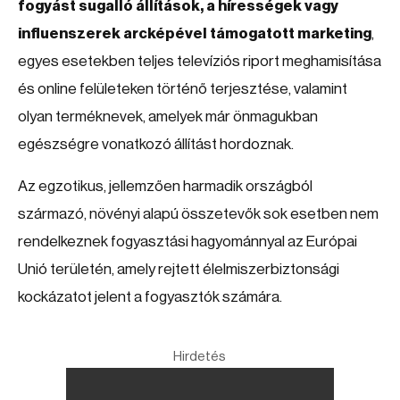
fogyást sugalló állítások, a hírességek vagy
influenszerek arcképével támogatott marketing
,
egyes esetekben teljes televíziós riport meghamisítása
és online felületeken történő terjesztése, valamint
olyan terméknevek, amelyek már önmagukban
egészségre vonatkozó állítást hordoznak.
Az egzotikus, jellemzően harmadik országból
származó, növényi alapú összetevők sok esetben nem
rendelkeznek fogyasztási hagyománnyal az Európai
Unió területén, amely rejtett élelmiszerbiztonsági
kockázatot jelent a fogyasztók számára.
Hirdetés